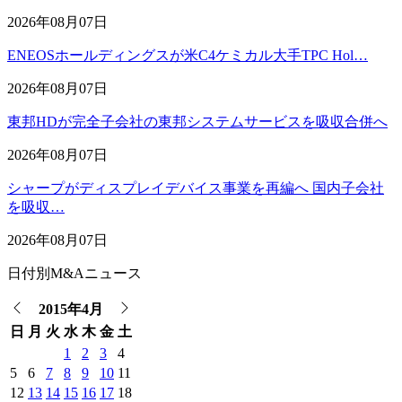
2026年08月07日
ENEOSホールディングスが米C4ケミカル大手TPC Hol…
2026年08月07日
東邦HDが完全子会社の東邦システムサービスを吸収合併へ
2026年08月07日
シャープがディスプレイデバイス事業を再編へ 国内子会社
を吸収…
2026年08月07日
日付別M&Aニュース
2015年4月
日
月
火
水
木
金
土
1
2
3
4
5
6
7
8
9
10
11
12
13
14
15
16
17
18