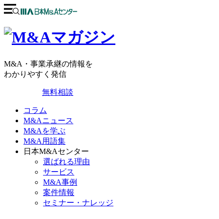
M&A・事業承継の情報を
わかりやすく発信
無料相談
コラム
M&Aニュース
M&Aを学ぶ
M&A用語集
日本M&Aセンター
選ばれる理由
サービス
M&A事例
案件情報
セミナー・ナレッジ