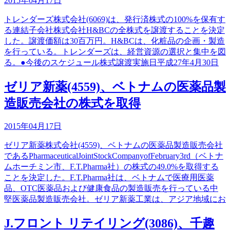
2015年04月17日
トレンダーズ株式会社(6069)は、発行済株式の100%を保有す
る連結子会社株式会社H&BCの全株式を譲渡することを決定
した。譲渡価額は30百万円。H&BCは、化粧品の企画・製造
を行っている。トレンダーズは、経営資源の選択と集中を図
る。●今後のスケジュール株式譲渡実施日平成27年4月30日
ゼリア新薬(4559)、ベトナムの医薬品製
造販売会社の株式を取得
2015年04月17日
ゼリア新薬株式会社(4559)、ベトナムの医薬品製造販売会社
であるPharmaceuticalJointStockCompanyofFebruary3rd（ベトナ
ムホーチミン市、F.T.Pharma社）の株式の49.0%を取得する
ことを決定した。F.T.Pharma社は、ベトナムで医療用医薬
品、OTC医薬品および健康食品の製造販売を行っている中
堅医薬品製造販売会社。ゼリア新薬工業は、アジア地域にお
J.フロント リテイリング(3086)、千趣