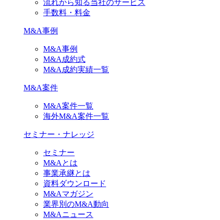
流れから知る当社のサービス
手数料・料金
M&A事例
M&A事例
M&A成約式
M&A成約実績一覧
M&A案件
M&A案件一覧
海外M&A案件一覧
セミナー・ナレッジ
セミナー
M&Aとは
事業承継とは
資料ダウンロード
M&Aマガジン
業界別のM&A動向
M&Aニュース