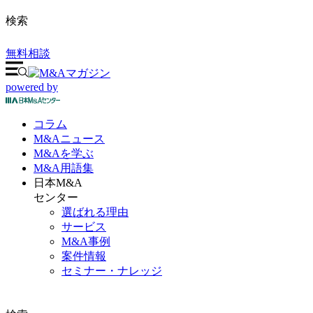
検索
無料相談
powered by
コラム
M&A
ニュース
M&Aを
学ぶ
M&A
用語集
日本M&A
センター
選ばれる理由
サービス
M&A事例
案件情報
セミナー・ナレッジ