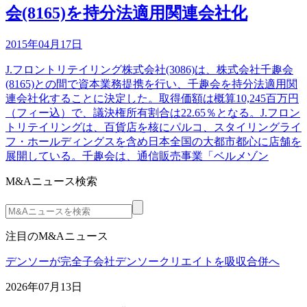
会(8165)を持分法適用関連会社化
2015年04月17日
J.フロントリテイリング株式会社(3086)は、株式会社千趣会
(8165)との間で資本業務提携を行い、千趣会を持分法適用関
連会社化することに決定した。取得価額は概算10,245百万円
（フィー込）で、議決権所有割合は22.65％となる。J.フロン
トリテイリングは、百貨店を核にパルコ、スタイリングライ
フ・ホールディングスを含め日本全国の大都市都心に店舗を
展開している。千趣会は、通信販売事業「ベルメゾン
M&Aニュース検索
注目のM&Aニュース
デンソーが完全子会社デンソークリエイトを吸収合併へ
2026年07月13日