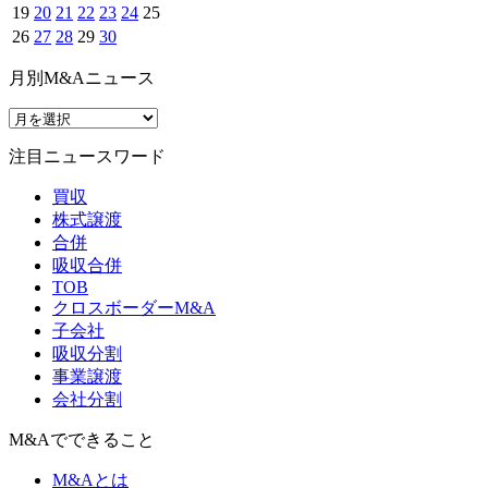
19
20
21
22
23
24
25
26
27
28
29
30
月別M&Aニュース
注目ニュースワード
買収
株式譲渡
合併
吸収合併
TOB
クロスボーダーM&A
子会社
吸収分割
事業譲渡
会社分割
M&Aでできること
M&Aとは