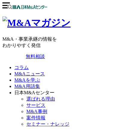
M&A・事業承継の情報を
わかりやすく発信
無料相談
コラム
M&Aニュース
M&Aを学ぶ
M&A用語集
日本M&Aセンター
選ばれる理由
サービス
M&A事例
案件情報
セミナー・ナレッジ