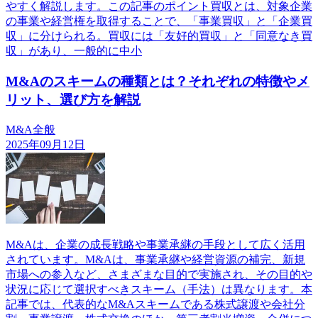
やすく解説します。この記事のポイント買収とは、対象企業
の事業や経営権を取得することで、「事業買収」と「企業買
収」に分けられる。買収には「友好的買収」と「同意なき買
収」があり、一般的に中小
M&Aのスキームの種類とは？それぞれの特徴やメ
リット、選び方を解説
M&A全般
2025年09月12日
M&Aは、企業の成長戦略や事業承継の手段として広く活用
されています。M&Aは、事業承継や経営資源の補完、新規
市場への参入など、さまざまな目的で実施され、その目的や
状況に応じて選択すべきスキーム（手法）は異なります。本
記事では、代表的なM&Aスキームである株式譲渡や会社分