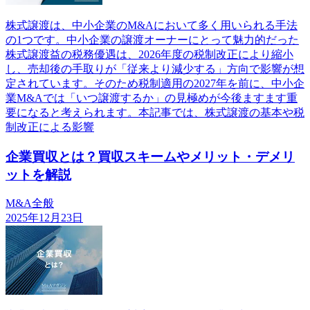
株式譲渡は、中小企業のM&Aにおいて多く用いられる手法
の1つです。中小企業の譲渡オーナーにとって魅力的だった
株式譲渡益の税務優遇は、2026年度の税制改正により縮小
し、売却後の手取りが「従来より減少する」方向で影響が想
定されています。そのため税制適用の2027年を前に、中小企
業M&Aでは「いつ譲渡するか」の見極めが今後ますます重
要になると考えられます。本記事では、株式譲渡の基本や税
制改正による影響
企業買収とは？買収スキームやメリット・デメリ
ットを解説
M&A全般
2025年12月23日