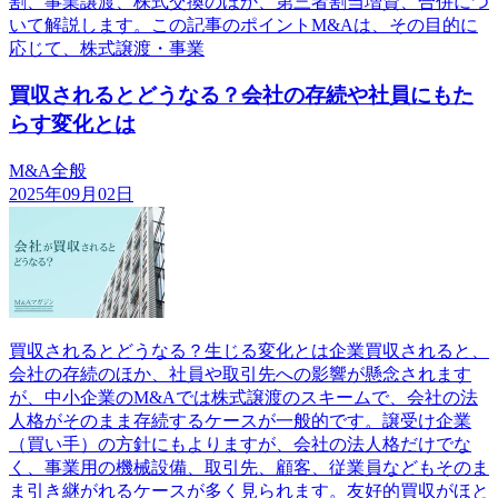
割、事業譲渡、株式交換のほか、第三者割当増資、合併につ
いて解説します。この記事のポイントM&Aは、その目的に
応じて、株式譲渡・事業
買収されるとどうなる？会社の存続や社員にもた
らす変化とは
M&A全般
2025年09月02日
買収されるとどうなる？生じる変化とは企業買収されると、
会社の存続のほか、社員や取引先への影響が懸念されます
が、中小企業のM&Aでは株式譲渡のスキームで、会社の法
人格がそのまま存続するケースが一般的です。譲受け企業
（買い手）の方針にもよりますが、会社の法人格だけでな
く、事業用の機械設備、取引先、顧客、従業員などもそのま
ま引き継がれるケースが多く見られます。友好的買収がほと