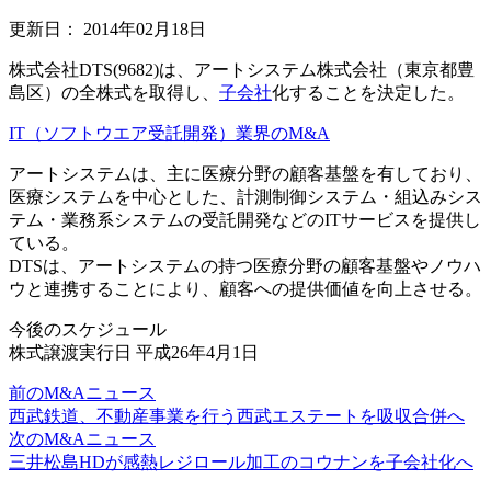
更新日：
2014年02月18日
株式会社DTS(9682)は、アートシステム株式会社（東京都豊
島区）の全株式を取得し、
子会社
化することを決定した。
IT（ソフトウエア受託開発）業界のM&A
アートシステムは、主に医療分野の顧客基盤を有しており、
医療システムを中心とした、計測制御システム・組込みシス
テム・業務系システムの受託開発などのITサービスを提供し
ている。
DTSは、アートシステムの持つ医療分野の顧客基盤やノウハ
ウと連携することにより、顧客への提供価値を向上させる。
今後のスケジュール
株式譲渡実行日 平成26年4月1日
前のM&Aニュース
西武鉄道、不動産事業を行う西武エステートを吸収合併へ
次のM&Aニュース
三井松島HDが感熱レジロール加工のコウナンを子会社化へ