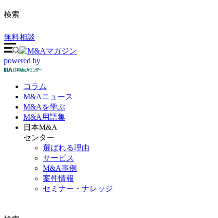
検索
無料相談
powered by
コラム
M&A
ニュース
M&Aを
学ぶ
M&A
用語集
日本M&A
センター
選ばれる理由
サービス
M&A事例
案件情報
セミナー・ナレッジ