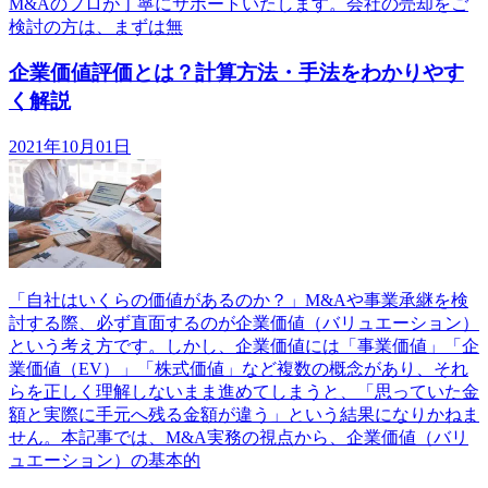
M&Aのプロが丁寧にサポートいたします。会社の売却をご
検討の方は、まずは無
企業価値評価とは？計算方法・手法をわかりやす
く解説
2021年10月01日
「自社はいくらの価値があるのか？」M&Aや事業承継を検
討する際、必ず直面するのが企業価値（バリュエーション）
という考え方です。しかし、企業価値には「事業価値」「企
業価値（EV）」「株式価値」など複数の概念があり、それ
らを正しく理解しないまま進めてしまうと、「思っていた金
額と実際に手元へ残る金額が違う」という結果になりかねま
せん。本記事では、M&A実務の視点から、企業価値（バリ
ュエーション）の基本的