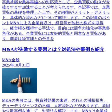
事業承継や業界再編への対応策として、企業買収の動きが今
後ますます加速することが考えられます。本記事では、企業
買収の基礎を整理した上で、その種類やメリット・デメリッ
ト、具体的な流れなどについて解説します。この記事のポイ
ントM&Aによる企業買収は、経営陣が他社の株式を取得
し、経営権を獲得する手法で、目的には競争力強化や事業多
角化がある。企業買収には友好的買収と同意なき買収があ
り、前者は経営陣との合意を
M&Aが失敗する要因とは？対処法や事例も紹介
M&A全般
2025年10月31日
M&Aの失敗には、投資対効果の未達、のれんの減損損失、
デューデリジェンスの不備、人材流出などがあります。原因
や失敗事例を通して、対策法を解説します。M&Aは企業成