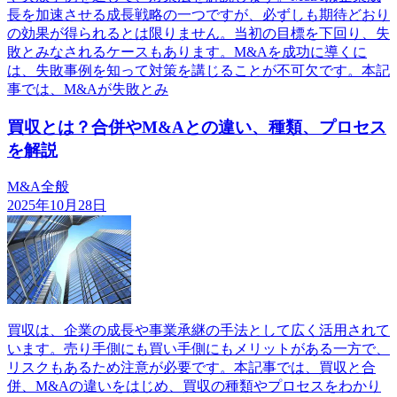
長を加速させる成長戦略の一つですが、必ずしも期待どおり
の効果が得られるとは限りません。当初の目標を下回り、失
敗とみなされるケースもあります。M&Aを成功に導くに
は、失敗事例を知って対策を講じることが不可欠です。本記
事では、M&Aが失敗とみ
買収とは？合併やM&Aとの違い、種類、プロセス
を解説
M&A全般
2025年10月28日
買収は、企業の成長や事業承継の手法として広く活用されて
います。売り手側にも買い手側にもメリットがある一方で、
リスクもあるため注意が必要です。本記事では、買収と合
併、M&Aの違いをはじめ、買収の種類やプロセスをわかり