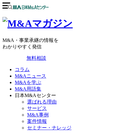
M&A・事業承継の情報を
わかりやすく発信
無料相談
コラム
M&Aニュース
M&Aを学ぶ
M&A用語集
日本M&Aセンター
選ばれる理由
サービス
M&A事例
案件情報
セミナー・ナレッジ