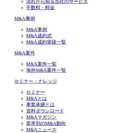
流れから知る当社のサービス
手数料・料金
M&A事例
M&A事例
M&A成約式
M&A成約実績一覧
M&A案件
M&A案件一覧
海外M&A案件一覧
セミナー・ナレッジ
セミナー
M&Aとは
事業承継とは
資料ダウンロード
M&Aマガジン
業界別のM&A動向
M&Aニュース