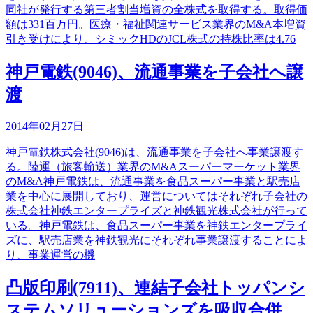
同社が発行する第三者割当増資の全株式を取得する。取得価
額は331百万円。医療・福祉関連サービス業界のM&A本増資
引き受けにより、シミックHDのJCL株式の持株比率は4.76
神戸電鉄(9046)、流通事業を子会社へ譲
渡
2014年02月27日
神戸電鉄株式会社(9046)は、流通事業を子会社へ事業譲渡す
る。陸運（旅客輸送）業界のM&Aスーパーマーケット業界
のM&A神戸電鉄は、流通事業を食品スーパー事業と駅売店
業を中心に展開しており、運営についてはそれぞれ子会社の
株式会社神鉄エンタープライズと神鉄観光株式会社が行って
いる。神戸電鉄は、食品スーパー事業を神鉄エンタープライ
ズに、駅売店業を神鉄観光にそれぞれ事業譲渡することによ
り、事業運営の機
凸版印刷(7911)、連結子会社トッパンシ
ステムソリューションズを吸収合併