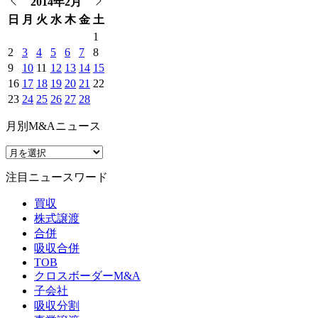
2014年2月
日
月
火
水
木
金
土
1
2
3
4
5
6
7
8
9
10
11
12
13
14
15
16
17
18
19
20
21
22
23
24
25
26
27
28
月別M&Aニュース
注目ニュースワード
買収
株式譲渡
合併
吸収合併
TOB
クロスボーダーM&A
子会社
吸収分割