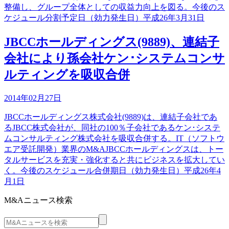
整備し、グループ全体としての収益力向上を図る。今後のス
ケジュール分割予定日（効力発生日）平成26年3月31日
JBCCホールディングス(9889)、連結子
会社により孫会社ケン･システムコンサ
ルティングを吸収合併
2014年02月27日
JBCCホールディングス株式会社(9889)は、連結子会社であ
るJBCC株式会社が、同社の100％子会社であるケン･システ
ムコンサルティング株式会社を吸収合併する。IT（ソフトウ
エア受託開発）業界のM&AJBCCホールディングスは、トー
タルサービスを充実・強化すると共にビジネスを拡大してい
く。今後のスケジュール合併期日（効力発生日）平成26年4
月1日
M&Aニュース検索