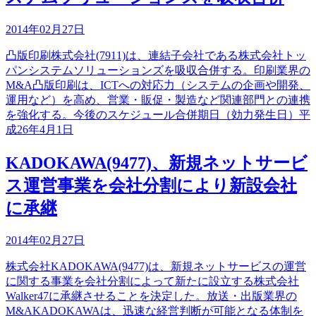
2014年02月27日
凸版印刷株式会社(7911)は、連結子会社である株式会社トッ
パンシステムソリューションズを吸収合併する。印刷業界の
M&A凸版印刷は、ICTへの対応力（システムの企画や開発、
運用など）を高め、営業・販促・製造など関連部門との連携
を強化する。今後のスケジュール合併期日（効力発生日）平
成26年4月1日
KADOKAWA(9477)、新規ネットサービ
ス運営事業を会社分割により新設会社
に承継
2014年02月27日
株式会社KADOKAWA(9477)は、新規ネットサービスの運営
に関する事業を会社分割によって新たに設立する株式会社
Walker47に承継させることを決定した。放送・出版業界の
M&AKADOKAWAは、迅速な経営判断が可能となる体制を