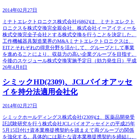
2014年02月27日
ミナトエレクトロニクス株式会社(6862)は、ミナトエレクト
ロニクスを株式交換完全親会社、株式会社イーアイティーを
株式交換完全子会社とする株式交換を行うことを決定した。
工作機械器具製造業界のM&Aミナトエレクトロニクスは、
EITとそれぞれの得意分野を活かして、グループとして事業
を進めることにより、収益力の高い企業グループを目指す。
今後のスケジュール株式交換実施予定日（効力発生日）平成
26年4月8日
シミックHD(2309)、JCLバイオアッセ
イを持分法適用会社化
2014年02月27日
シミックホールディングス株式会社(2309)は、医薬品開発受
託試験研究を行う株式会社JCLバイオアッセイとの平成25年
5月15日付け資本業務提携契約を踏まえて両グループの関係
を強化する。具体的には新たな資本業務提携契約を締結し、