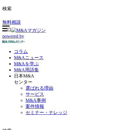
検索
無料相談
powered by
コラム
M&A
ニュース
M&Aを
学ぶ
M&A
用語集
日本M&A
センター
選ばれる理由
サービス
M&A事例
案件情報
セミナー・ナレッジ