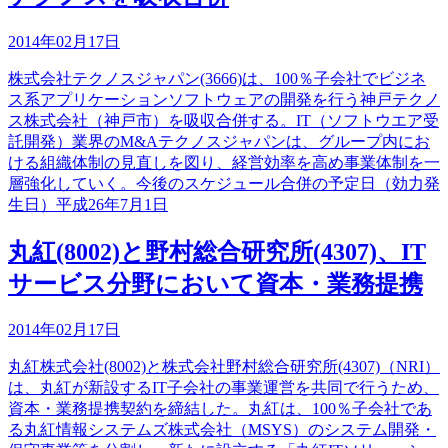
2014年02月17日
株式会社テクノスジャパン(3666)は、100％子会社でビジネ
ス系アプリケーションソフトウェアの開発を行う神戸テクノ
ス株式会社（神戸市）を吸収合併する。IT（ソフトウエア受
託開発）業界のM&Aテクノスジャパンは、グループ内にお
ける組織体制の見直しを図り、経営効率を高め事業体制を一
層強化していく。今後のスケジュール合併の予定日（効力発
生日）平成26年7月1日
丸紅(8002)と野村総合研究所(4307)、IT
サービス分野において資本・業務提携
2014年02月17日
丸紅株式会社(8002)と株式会社野村総合研究所(4307)（NRI）
は、丸紅が新設するIT子会社の事業運営を共同で行うため、
資本・業務提携契約を締結した。丸紅は、100％子会社であ
る丸紅情報システムズ株式会社（MSYS）のシステム開発・