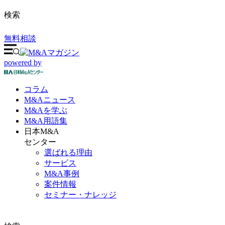
検索
無料相談
powered by
コラム
M&A
ニュース
M&Aを
学ぶ
M&A
用語集
日本M&A
センター
選ばれる理由
サービス
M&A事例
案件情報
セミナー・ナレッジ