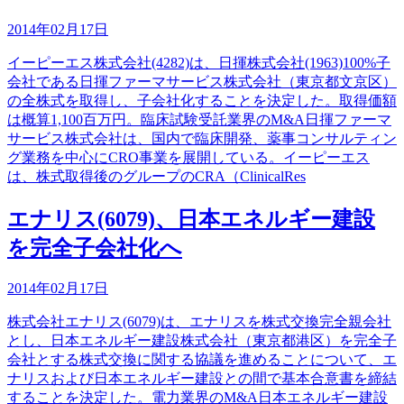
2014年02月17日
イーピーエス株式会社(4282)は、日揮株式会社(1963)100%子
会社である日揮ファーマサービス株式会社（東京都文京区）
の全株式を取得し、子会社化することを決定した。取得価額
は概算1,100百万円。臨床試験受託業界のM&A日揮ファーマ
サービス株式会社は、国内で臨床開発、薬事コンサルティン
グ業務を中心にCRO事業を展開している。イーピーエス
は、株式取得後のグループのCRA（ClinicalRes
エナリス(6079)、日本エネルギー建設
を完全子会社化へ
2014年02月17日
株式会社エナリス(6079)は、エナリスを株式交換完全親会社
とし、日本エネルギー建設株式会社（東京都港区）を完全子
会社とする株式交換に関する協議を進めることについて、エ
ナリスおよび日本エネルギー建設との間で基本合意書を締結
することを決定した。電力業界のM&A日本エネルギー建設