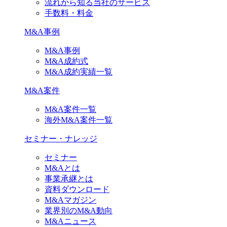
流れから知る当社のサービス
手数料・料金
M&A事例
M&A事例
M&A成約式
M&A成約実績一覧
M&A案件
M&A案件一覧
海外M&A案件一覧
セミナー・ナレッジ
セミナー
M&Aとは
事業承継とは
資料ダウンロード
M&Aマガジン
業界別のM&A動向
M&Aニュース