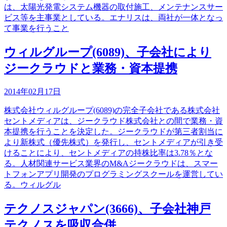
は、太陽光発電システム機器の取付施工、メンテナンスサー
ビス等を主事業としている。エナリスは、両社が一体となっ
て事業を行うこと
ウィルグループ(6089)、子会社により
ジークラウドと業務・資本提携
2014年02月17日
株式会社ウィルグループ(6089)の完全子会社である株式会社
セントメディアは、ジークラウド株式会社との間で業務・資
本提携を行うことを決定した。ジークラウドが第三者割当に
より新株式（優先株式）を発行し、セントメディアが引き受
けることにより、セントメディアの持株比率は3.78％とな
る。人材関連サービス業界のM&Aジークラウドは、スマー
トフォンアプリ開発のプログラミングスクールを運営してい
る。ウィルグル
テクノスジャパン(3666)、子会社神戸
テクノスを吸収合併