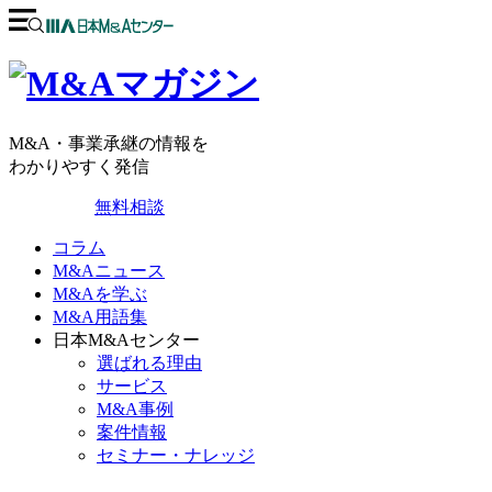
M&A・事業承継の情報を
わかりやすく発信
無料相談
コラム
M&Aニュース
M&Aを学ぶ
M&A用語集
日本M&Aセンター
選ばれる理由
サービス
M&A事例
案件情報
セミナー・ナレッジ