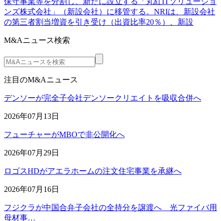
保守事業等を分割し、新たに設立する「丸紅ITソリューショ
ンズ株式会社」（新設会社）に移管する。NRIは、新設会社
の第三者割当増資を引き受け（出資比率20％）、新設
M&Aニュース検索
注目のM&Aニュース
デンソーが完全子会社デンソークリエイトを吸収合併へ
2026年07月13日
フューチャーがMBOで非公開化へ
2026年07月29日
ロゴスHDがアエラホームの注文住宅事業を承継へ
2026年07月16日
フジクラが中国合弁子会社の全持分を譲渡へ 光ファイバ用
母材事…