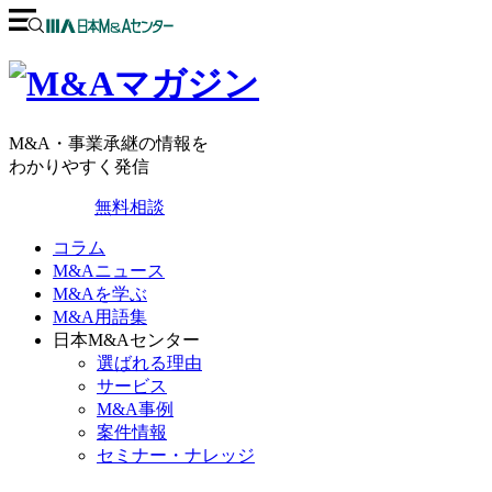
M&A・事業承継の情報を
わかりやすく発信
無料相談
コラム
M&Aニュース
M&Aを学ぶ
M&A用語集
日本M&Aセンター
選ばれる理由
サービス
M&A事例
案件情報
セミナー・ナレッジ