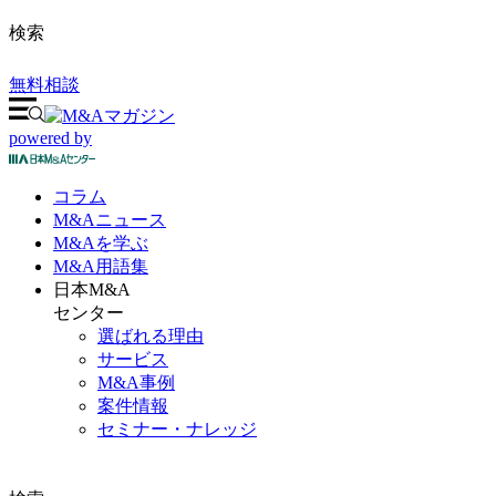
検索
無料相談
powered by
コラム
M&A
ニュース
M&Aを
学ぶ
M&A
用語集
日本M&A
センター
選ばれる理由
サービス
M&A事例
案件情報
セミナー・ナレッジ