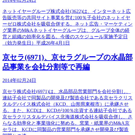
2014年02月24日
ネットイヤーグループ株式会社(3622)は、インターネット広
告販売等の共同サイト事業を営む100％子会社のネットイヤ
ーゼロ株式会社を吸収合併する。ネット広告・マーケティン
グ業界のM&Aネットイヤーグループは、グループ全体の経
営と組織の効率化を図る。今後のスケジュール実施予定日
（効力発生日）平成26年4月1日
京セラ(6971)、京セラグループの水晶部
品事業を会社分割等で再編
2014年02月24日
京セラ株式会社(6971)は、水晶部品営業部門を会社分割し、
連結子会社で同製品の開発及び製造会社である京セラクリス
タルデバイス株式会社（KCD、山形県東根市）に承継させ
る。また、KCDは、KCDが100％出資する連結子会社である
京セラクリスタルデバイス北海道株式会社を吸収合併し、さ
らなる効率化と事業強化に努める。窯業・紙業界のM&A京
セラは、KCDに同製品の営業部門を承継させ開発及び製造