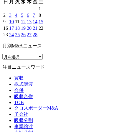
日
月
火
水
木
金
土
1
2
3
4
5
6
7
8
9
10
11
12
13
14
15
16
17
18
19
20
21
22
23
24
25
26
27
28
月別M&Aニュース
注目ニュースワード
買収
株式譲渡
合併
吸収合併
TOB
クロスボーダーM&A
子会社
吸収分割
事業譲渡