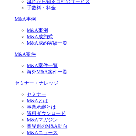
流れから知る当社のサービス
手数料・料金
M&A事例
M&A事例
M&A成約式
M&A成約実績一覧
M&A案件
M&A案件一覧
海外M&A案件一覧
セミナー・ナレッジ
セミナー
M&Aとは
事業承継とは
資料ダウンロード
M&Aマガジン
業界別のM&A動向
M&Aニュース