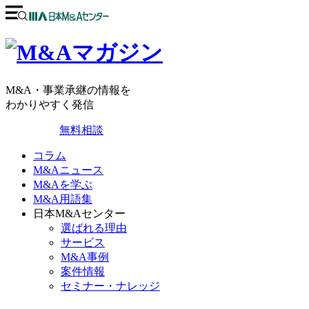
M&A・事業承継の情報を
わかりやすく発信
無料相談
コラム
M&Aニュース
M&Aを学ぶ
M&A用語集
日本M&Aセンター
選ばれる理由
サービス
M&A事例
案件情報
セミナー・ナレッジ