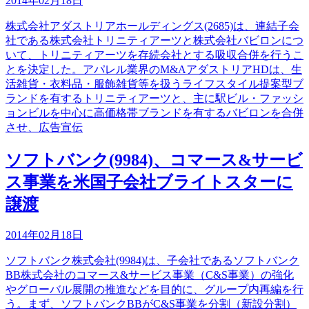
2014年02月18日
株式会社アダストリアホールディングス(2685)は、連結子会
社である株式会社トリニティアーツと株式会社バビロンにつ
いて、トリニティアーツを存続会社とする吸収合併を行うこ
とを決定した。アパレル業界のM&AアダストリアHDは、生
活雑貨・衣料品・服飾雑貨等を扱うライフスタイル提案型ブ
ランドを有するトリニティアーツと、主に駅ビル・ファッシ
ョンビルを中心に高価格帯ブランドを有するバビロンを合併
させ、広告宣伝
ソフトバンク(9984)、コマース&サービ
ス事業を米国子会社ブライトスターに
譲渡
2014年02月18日
ソフトバンク株式会社(9984)は、子会社であるソフトバンク
BB株式会社のコマース&サービス事業（C&S事業）の強化
やグローバル展開の推進などを目的に、グループ内再編を行
う。まず、ソフトバンクBBがC&S事業を分割（新設分割）