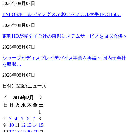
2026年08月07日
ENEOSホールディングスが米C4ケミカル大手TPC Hol…
2026年08月07日
東邦HDが完全子会社の東邦システムサービスを吸収合併へ
2026年08月07日
シャープがディスプレイデバイス事業を再編へ 国内子会社
を吸収…
2026年08月07日
日付別M&Aニュース
2014年2月
日
月
火
水
木
金
土
1
2
3
4
5
6
7
8
9
10
11
12
13
14
15
16
17
18
19
20
21
22