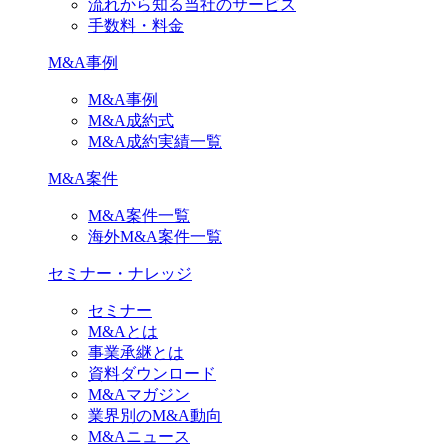
流れから知る当社のサービス
手数料・料金
M&A事例
M&A事例
M&A成約式
M&A成約実績一覧
M&A案件
M&A案件一覧
海外M&A案件一覧
セミナー・ナレッジ
セミナー
M&Aとは
事業承継とは
資料ダウンロード
M&Aマガジン
業界別のM&A動向
M&Aニュース