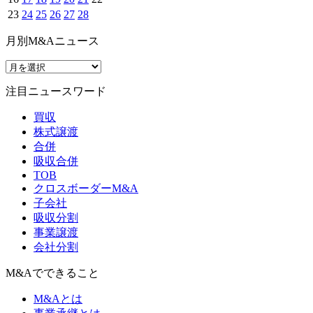
23
24
25
26
27
28
月別M&Aニュース
注目ニュースワード
買収
株式譲渡
合併
吸収合併
TOB
クロスボーダーM&A
子会社
吸収分割
事業譲渡
会社分割
M&Aでできること
M&Aとは