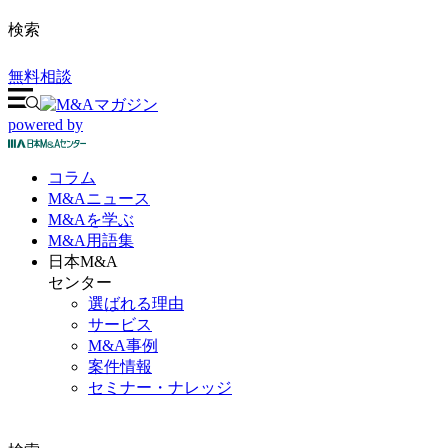
検索
無料相談
powered by
コラム
M&A
ニュース
M&Aを
学ぶ
M&A
用語集
日本M&A
センター
選ばれる理由
サービス
M&A事例
案件情報
セミナー・ナレッジ