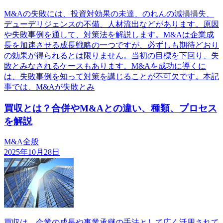
M&Aの失敗には、投資対効果の未達、のれんの減損損失、
デューデリジェンスの不備、人材流出などがあります。原因
や失敗事例を通して、対策法を解説します。M&Aは企業成
長を加速させる成長戦略の一つですが、必ずしも期待どおり
の効果が得られるとは限りません。当初の目標を下回り、失
敗とみなされるケースもあります。M&Aを成功に導くに
は、失敗事例を知って対策を講じることが不可欠です。本記
事では、M&Aが失敗とみ
買収とは？合併やM&Aとの違い、種類、プロセス
を解説
M&A全般
2025年10月28日
買収は、企業の成長や事業承継の手法として広く活用されて