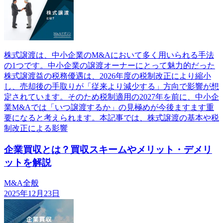
株式譲渡は、中小企業のM&Aにおいて多く用いられる手法
の1つです。中小企業の譲渡オーナーにとって魅力的だった
株式譲渡益の税務優遇は、2026年度の税制改正により縮小
し、売却後の手取りが「従来より減少する」方向で影響が想
定されています。そのため税制適用の2027年を前に、中小企
業M&Aでは「いつ譲渡するか」の見極めが今後ますます重
要になると考えられます。本記事では、株式譲渡の基本や税
制改正による影響
企業買収とは？買収スキームやメリット・デメリ
ットを解説
M&A全般
2025年12月23日