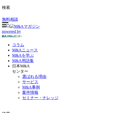
検索
無料相談
powered by
コラム
M&A
ニュース
M&Aを
学ぶ
M&A
用語集
日本M&A
センター
選ばれる理由
サービス
M&A事例
案件情報
セミナー・ナレッジ