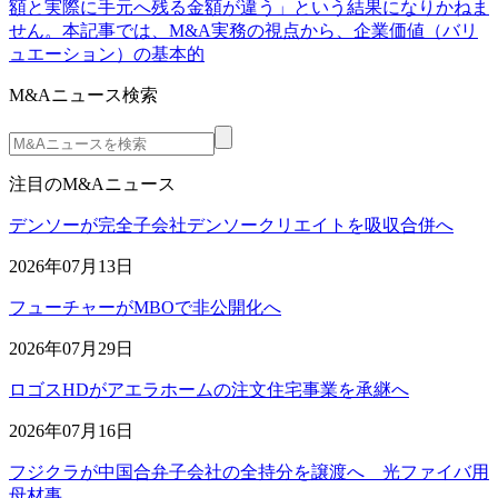
額と実際に手元へ残る金額が違う」という結果になりかねま
せん。本記事では、M&A実務の視点から、企業価値（バリ
ュエーション）の基本的
M&Aニュース検索
注目のM&Aニュース
デンソーが完全子会社デンソークリエイトを吸収合併へ
2026年07月13日
フューチャーがMBOで非公開化へ
2026年07月29日
ロゴスHDがアエラホームの注文住宅事業を承継へ
2026年07月16日
フジクラが中国合弁子会社の全持分を譲渡へ 光ファイバ用
母材事…