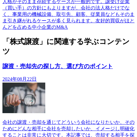
人格がそのまま存続するケースが一般的です。譲受け企業
（買い手）の方針にもよりますが、会社の法人格だけでな
く、事業用の機械設備、取引先、顧客、従業員などもそのま
ま引き継がれるケースが多く見られます。友好的買収がほと
んどを占める中小企業のM&A
「株式譲渡」に関連する学ぶコンテン
ツ
譲渡・売却先の探し方、選び方のポイント
2024年08月22日
会社の譲渡・売却を通じてどういう会社になりたいか、その
ためにどんな相手に会社を売却したいか、イメージし明確化
することは非常に大切です。本記事では、売却する相手を探