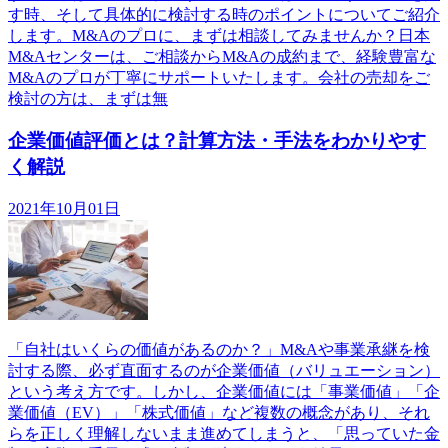
す時、そして具体的に検討する時のポイントについてご紹介
します。M&Aのプロに、まずは相談してみませんか？日本
M&Aセンターは、ご相談からM&Aの成約まで、経験豊富な
M&Aのプロが丁寧にサポートいたします。会社の売却をご
検討の方は、まずは無
企業価値評価とは？計算方法・手法をわかりやす
く解説
2021年10月01日
「自社はいくらの価値があるのか？」M&Aや事業承継を検
討する際、必ず直面するのが企業価値（バリュエーション）
という考え方です。しかし、企業価値には「事業価値」「企
業価値（EV）」「株式価値」など複数の概念があり、それ
らを正しく理解しないまま進めてしまうと、「思っていた金