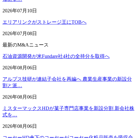
2026年07月10日
エリアリンクがストレージ王にTOBへ
2026年07月08日
最新のM&Aニュース
石油資源開発が米Fundare社4社の全持分を取得へ
2026年08月06日
アルプス技研が連結子会社を再編へ 農業生産事業の新設分
割と派…
2026年08月06日
ミスターマックスHDが菓子専門店事業を新設分割 新会社株
式を…
2026年08月06日
コーセーHD傘下のコーセーがコーセー化粧品販売を吸収合