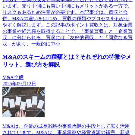
います。売り手側にも買い手側にもメリットがある一方で、
リスクもあるため注意が必要です。本記事では、買収と合
併、M&Aの違いをはじめ、買収の種類やプロセスをわかり
やすく解説します。この記事のポイント買収とは、対象企業
の事業や経営権を取得することで、「事業買収」と「企業買
収」に分けられる。買収には「友好的買収」と「同意なき買
収」があり、一般的に中小
M&Aのスキームの種類とは？それぞれの特徴やメ
リット、選び方を解説
M&A全般
2025年09月12日
M&Aは、企業の成長戦略や事業承継の手段として広く活用
されています。M&Aは、事業承継や経営資源の補完、新規