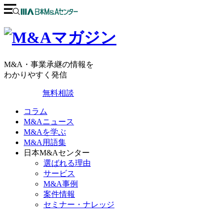
M&A・事業承継の情報を
わかりやすく発信
無料相談
コラム
M&Aニュース
M&Aを学ぶ
M&A用語集
日本M&Aセンター
選ばれる理由
サービス
M&A事例
案件情報
セミナー・ナレッジ