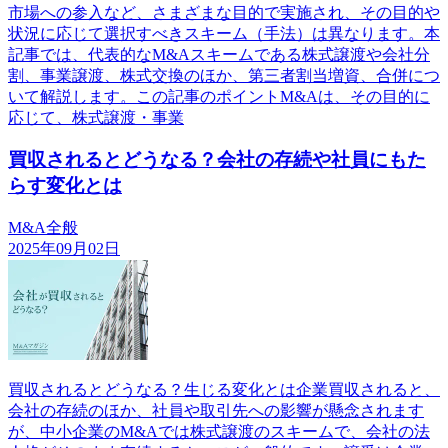
市場への参入など、さまざまな目的で実施され、その目的や
状況に応じて選択すべきスキーム（手法）は異なります。本
記事では、代表的なM&Aスキームである株式譲渡や会社分
割、事業譲渡、株式交換のほか、第三者割当増資、合併につ
いて解説します。この記事のポイントM&Aは、その目的に
応じて、株式譲渡・事業
買収されるとどうなる？会社の存続や社員にもた
らす変化とは
M&A全般
2025年09月02日
買収されるとどうなる？生じる変化とは企業買収されると、
会社の存続のほか、社員や取引先への影響が懸念されます
が、中小企業のM&Aでは株式譲渡のスキームで、会社の法