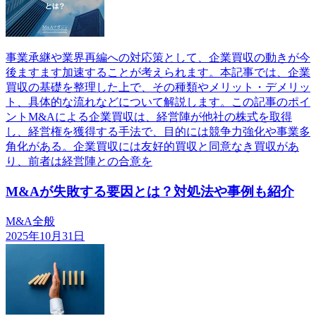
事業承継や業界再編への対応策として、企業買収の動きが今
後ますます加速することが考えられます。本記事では、企業
買収の基礎を整理した上で、その種類やメリット・デメリッ
ト、具体的な流れなどについて解説します。この記事のポイ
ントM&Aによる企業買収は、経営陣が他社の株式を取得
し、経営権を獲得する手法で、目的には競争力強化や事業多
角化がある。企業買収には友好的買収と同意なき買収があ
り、前者は経営陣との合意を
M&Aが失敗する要因とは？対処法や事例も紹介
M&A全般
2025年10月31日