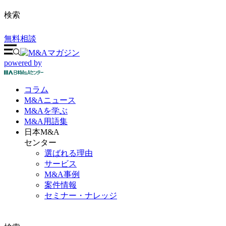
検索
無料相談
powered by
コラム
M&A
ニュース
M&Aを
学ぶ
M&A
用語集
日本M&A
センター
選ばれる理由
サービス
M&A事例
案件情報
セミナー・ナレッジ