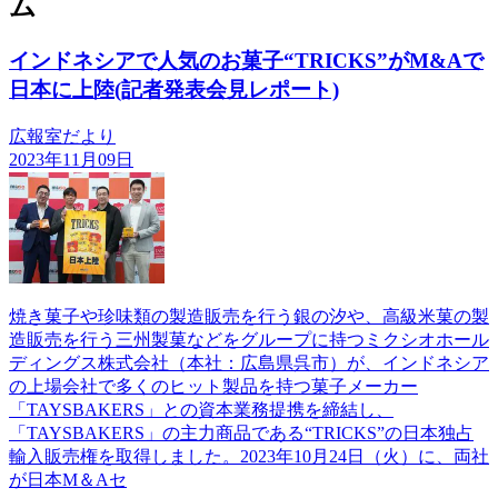
ム
インドネシアで人気のお菓子“TRICKS”がM&Aで
日本に上陸(記者発表会見レポート)
広報室だより
2023年11月09日
焼き菓子や珍味類の製造販売を行う銀の汐や、高級米菓の製
造販売を行う三州製菓などをグループに持つミクシオホール
ディングス株式会社（本社：広島県呉市）が、インドネシア
の上場会社で多くのヒット製品を持つ菓子メーカー
「TAYSBAKERS」との資本業務提携を締結し、
「TAYSBAKERS」の主力商品である“TRICKS”の日本独占
輸入販売権を取得しました。2023年10月24日（火）に、両社
が日本M＆Aセ