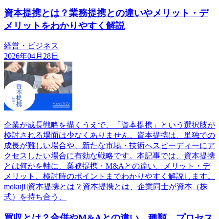
資本提携とは？業務提携との違いやメリット・デ
メリットをわかりやすく解説
経営・ビジネス
2026年04月28日
企業が成長戦略を描くうえで、「資本提携」という選択肢が
検討される場面は少なくありません。資本提携は、単独での
成長が難しい場合や、新たな市場・技術へスピーディーにア
クセスしたい場合に有効な戦略です。本記事では、資本提携
とは何かを軸に、業務提携・M&Aとの違い、メリット・デ
メリット、検討時のポイントまでわかりやすく解説します。
mokuji]資本提携とは？資本提携とは、企業同士が資本（株
式）を持ち合う、
買収とは？合併やM&Aとの違い、種類、プロセス