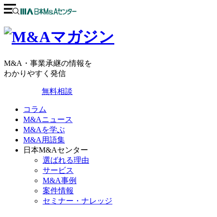
M&A・事業承継の情報を
わかりやすく発信
無料相談
コラム
M&Aニュース
M&Aを学ぶ
M&A用語集
日本M&Aセンター
選ばれる理由
サービス
M&A事例
案件情報
セミナー・ナレッジ