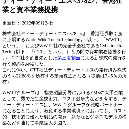
ディー・ディー・エス<3782>、香港企
業と資本業務提携
更新日：
2012年09月24日
株式会社ディー・ディー・エス<3782>は、香港証券取引所
に上場するWorld Wide Touch Technology（以下、「WWTT」
という。）およびWWTT社の完全子会社であるCybertouch-
Tech（以下、「CTT」という。）との間で資本業務提携を行
い、CTT社を割当先とした
第三者割当
による新株式の発行を
行う契約を締結した。
これに伴い、CTT社はディー・ディー・エスの発行済み株式
のうち22.88％を所有する筆頭株主となる（従前は7.45％の所
有）。
WWTTグループは、指紋認証分野におけるEMSの大手企業
として、秀でた生産技術力、コスト競争力などを有する。デ
ィー・ディー・エスは、WWTTグループが戦略パートナー
になることにより、激変する事業環境下においても、コスト
的、技術的に優れた製品の開発、新たなビジネスモデルの構
築などを通じて事業拡大を図る。