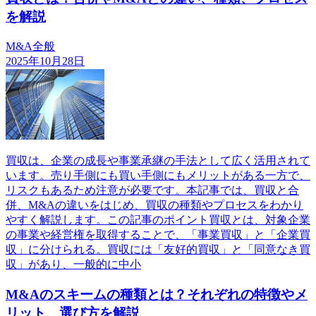
を解説
M&A全般
2025年10月28日
買収は、企業の成長や事業承継の手法として広く活用されて
います。売り手側にも買い手側にもメリットがある一方で、
リスクもあるため注意が必要です。本記事では、買収と合
併、M&Aの違いをはじめ、買収の種類やプロセスをわかり
やすく解説します。この記事のポイント買収とは、対象企業
の事業や経営権を取得することで、「事業買収」と「企業買
収」に分けられる。買収には「友好的買収」と「同意なき買
収」があり、一般的に中小
M&Aのスキームの種類とは？それぞれの特徴やメ
リット、選び方を解説