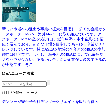
新しい市場への進出や事業の拡大を目指し、多くの企業がク
ロスボーダーM&A（海外M&A）に取り組んでいます。クロ
スボーダーM&A活況の流れは、近年中堅・中小企業にも幅
広く及んでおり、新たな市場を目指してあらゆる企業がチャ
レンジしています。特にASEAN地域の企業とのM&Aの増加
傾向は顕著です。しかし、海外とのM&Aについては経験や
ノウハウが少ない、あるいは全くない企業が大多数であるの
が実態です。そこ
M&Aニュース検索
注目のM&Aニュース
デンソーが完全子会社デンソークリエイトを吸収合併へ