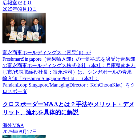
広報室だより
2025年09月10日
富永商事ホールディングス（青果卸）が
FreshmartSingapore（青果輸入卸）の一部株式を譲受け青果卸
の富永商事ホールディングス株式会社（本社：兵庫県南あわ
じ市/代表取締役社長：富永浩司）は、シンガポールの青果
輸入卸「FreshmartSingaporePteLtd」（本社：
PandanLoop,Singapore/ManagingDirector：KohChoonKiat）をク
ロスボーダ
クロスボーダーM&Aとは？手法やメリット・デメ
リット、流れを具体的に解説
海外M&A
2025年08月27日