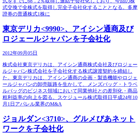
式をすでに68．2％取得し連結子会社化しており、今回の株
式交換で全株式を取得し完全子会社化することとなる。多摩
證券の普通株式1株に
東京デリカ<9990>、アイシン通商及び
ロジェールジャパンを子会社化
2012年09月05日
株式会社東京デリカは、アイシン通商株式会社及びロジェー
ルジャパン株式会社を子会社化する株式譲渡契約を締結し
た。東京デリカは、アイシン通商の企画・製造機能やロジェ
ールジャパンの卸売販路を生かして、メンズバッグ・トラベ
ルバッグのビジネス領域において同業他社との差別化・商品
粗利益率の向上を図る。スケジュール株式取得日平成24年10
月1日アパレル業界のM&A
ジョルダン<3710>、グルメぴあネット
ワークを子会社化