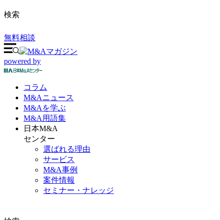
検索
無料相談
powered by
コラム
M&A
ニュース
M&Aを
学ぶ
M&A
用語集
日本M&A
センター
選ばれる理由
サービス
M&A事例
案件情報
セミナー・ナレッジ