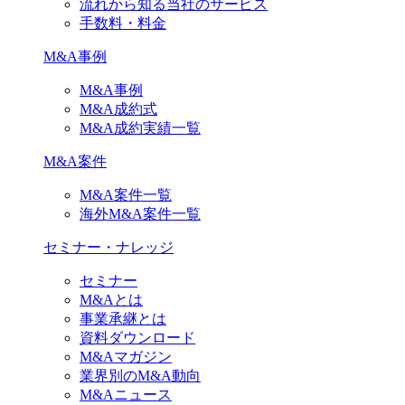
流れから知る当社のサービス
手数料・料金
M&A事例
M&A事例
M&A成約式
M&A成約実績一覧
M&A案件
M&A案件一覧
海外M&A案件一覧
セミナー・ナレッジ
セミナー
M&Aとは
事業承継とは
資料ダウンロード
M&Aマガジン
業界別のM&A動向
M&Aニュース