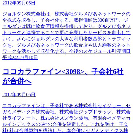
2012年09月05日
ジョルダン株式会社は、株式会社グルメぴあネットワークの
全株式を取得し、子会社化する。取得価額は330百万円。ジ
ョルダンは既に飲食店情報を提供しており、グルメぴあネッ
トワークと連携することで更に充実したサービスを創出して
いく。さらにジョルダンの大きな利用者数基盤とトラフィッ
クを、グルメぴあネットワークの飲食店や法人顧客のネット
ワークを活かして収益化する。今後のスケジュール引渡期日
平成24年9月10日
ココカラファイン<3098>、子会社6社
が合併へ
2012年09月05日
ココカラファインは、子会社である株式会社セイジョー、セ
ガミメディクス株式会社、株式会社ジップドラッグ、株式会
社ライフォート、株式会社スズラン薬局、有限会社メディカ
ルインデックスの6社の合併を決定した。これを受け、子会
社6社は合併契約を締結した。本合併はセガミメディクス株