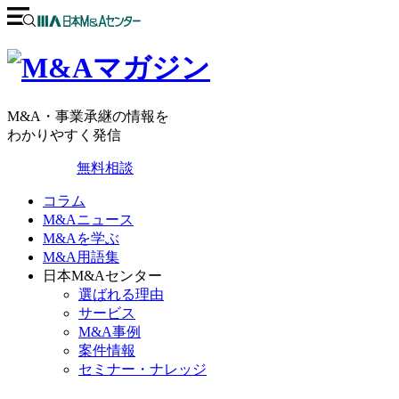
M&A・事業承継の情報を
わかりやすく発信
無料相談
コラム
M&Aニュース
M&Aを学ぶ
M&A用語集
日本M&Aセンター
選ばれる理由
サービス
M&A事例
案件情報
セミナー・ナレッジ