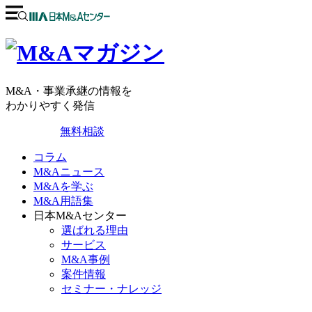
M&A・事業承継の情報を
わかりやすく発信
無料相談
コラム
M&Aニュース
M&Aを学ぶ
M&A用語集
日本M&Aセンター
選ばれる理由
サービス
M&A事例
案件情報
セミナー・ナレッジ