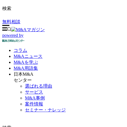
検索
無料相談
powered by
コラム
M&A
ニュース
M&Aを
学ぶ
M&A
用語集
日本M&A
センター
選ばれる理由
サービス
M&A事例
案件情報
セミナー・ナレッジ