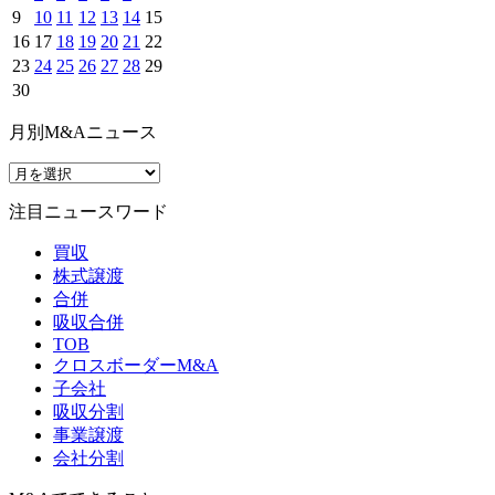
9
10
11
12
13
14
15
16
17
18
19
20
21
22
23
24
25
26
27
28
29
30
月別M&Aニュース
注目ニュースワード
買収
株式譲渡
合併
吸収合併
TOB
クロスボーダーM&A
子会社
吸収分割
事業譲渡
会社分割