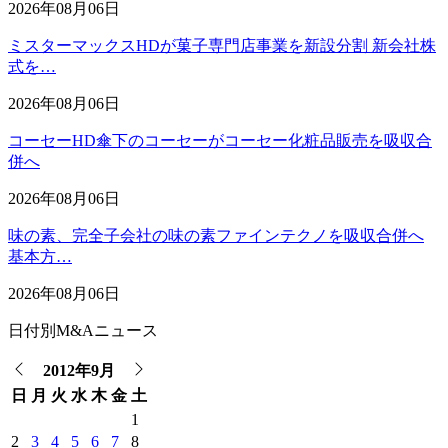
2026年08月06日
ミスターマックスHDが菓子専門店事業を新設分割 新会社株
式を…
2026年08月06日
コーセーHD傘下のコーセーがコーセー化粧品販売を吸収合
併へ
2026年08月06日
味の素、完全子会社の味の素ファインテクノを吸収合併へ
基本方…
2026年08月06日
日付別M&Aニュース
2012年9月
日
月
火
水
木
金
土
1
2
3
4
5
6
7
8