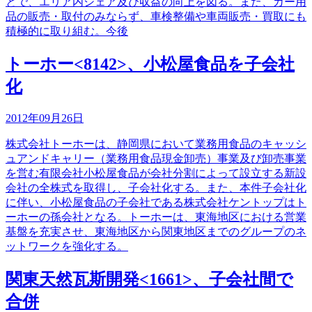
とで、エリア内シェア及び収益の向上を図る。また、カー用
品の販売・取付のみならず、車検整備や車両販売・買取にも
積極的に取り組む。今後
トーホー<8142>、小松屋食品を子会社
化
2012年09月26日
株式会社トーホーは、静岡県において業務用食品のキャッシ
ュアンドキャリー（業務用食品現金卸売）事業及び卸売事業
を営む有限会社小松屋食品が会社分割によって設立する新設
会社の全株式を取得し、子会社化する。また、本件子会社化
に伴い、小松屋食品の子会社である株式会社ケントップはト
ーホーの孫会社となる。トーホーは、東海地区における営業
基盤を充実させ、東海地区から関東地区までのグループのネ
ットワークを強化する。
関東天然瓦斯開発<1661>、子会社間で
合併