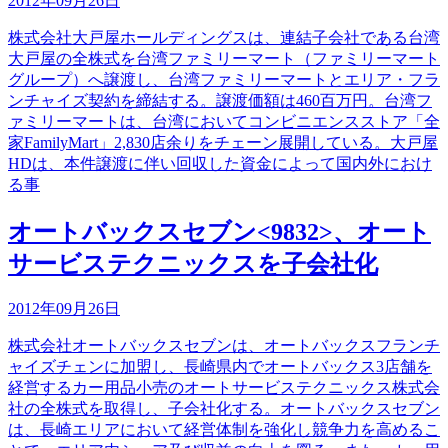
2012年09月26日
株式会社大戸屋ホールディングスは、連結子会社である台湾
大戸屋の全株式を台湾ファミリーマート（ファミリーマート
グループ）へ譲渡し、台湾ファミリーマートとエリア・フラ
ンチャイズ契約を締結する。譲渡価額は460百万円。台湾フ
ァミリーマートは、台湾においてコンビニエンスストア「全
家FamilyMart」2,830店余りをチェーン展開している。大戸屋
HDは、本件譲渡に伴い回収した資金によって国内外におけ
る事
オートバックスセブン<9832>、オート
サービステクニックスを子会社化
2012年09月26日
株式会社オートバックスセブンは、オートバックスフランチ
ャイズチェンに加盟し、長崎県内でオートバックス3店舗を
経営するカー用品小売のオートサービステクニックス株式会
社の全株式を取得し、子会社化する。オートバックスセブン
は、長崎エリアにおいて経営体制を強化し競争力を高めるこ