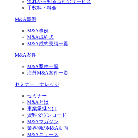
流れから知る当社のサービス
手数料・料金
M&A事例
M&A事例
M&A成約式
M&A成約実績一覧
M&A案件
M&A案件一覧
海外M&A案件一覧
セミナー・ナレッジ
セミナー
M&Aとは
事業承継とは
資料ダウンロード
M&Aマガジン
業界別のM&A動向
M&Aニュース