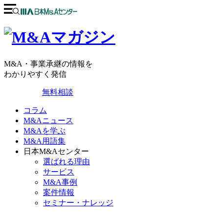
M&A・事業承継の情報を
わかりやすく発信
無料相談
コラム
M&Aニュース
M&Aを学ぶ
M&A用語集
日本M&Aセンター
選ばれる理由
サービス
M&A事例
案件情報
セミナー・ナレッジ