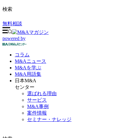
検索
無料相談
powered by
コラム
M&A
ニュース
M&Aを
学ぶ
M&A
用語集
日本M&A
センター
選ばれる理由
サービス
M&A事例
案件情報
セミナー・ナレッジ