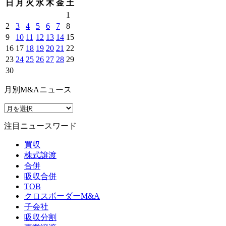
日
月
火
水
木
金
土
1
2
3
4
5
6
7
8
9
10
11
12
13
14
15
16
17
18
19
20
21
22
23
24
25
26
27
28
29
30
月別M&Aニュース
注目ニュースワード
買収
株式譲渡
合併
吸収合併
TOB
クロスボーダーM&A
子会社
吸収分割