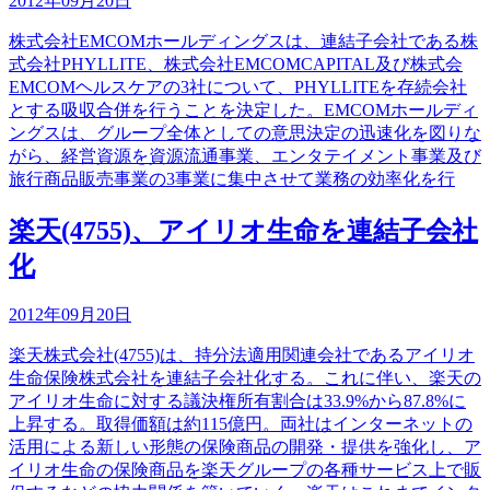
2012年09月20日
株式会社EMCOMホールディングスは、連結子会社である株
式会社PHYLLITE、株式会社EMCOMCAPITAL及び株式会
EMCOMヘルスケアの3社について、PHYLLITEを存続会社
とする吸収合併を行うことを決定した。EMCOMホールディ
ングスは、グループ全体としての意思決定の迅速化を図りな
がら、経営資源を資源流通事業、エンタテイメント事業及び
旅行商品販売事業の3事業に集中させて業務の効率化を行
楽天(4755)、アイリオ生命を連結子会社
化
2012年09月20日
楽天株式会社(4755)は、持分法適用関連会社であるアイリオ
生命保険株式会社を連結子会社化する。これに伴い、楽天の
アイリオ生命に対する議決権所有割合は33.9%から87.8%に
上昇する。取得価額は約115億円。両社はインターネットの
活用による新しい形態の保険商品の開発・提供を強化し、ア
イリオ生命の保険商品を楽天グループの各種サービス上で販