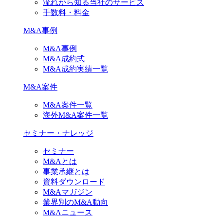
流れから知る当社のサービス
手数料・料金
M&A事例
M&A事例
M&A成約式
M&A成約実績一覧
M&A案件
M&A案件一覧
海外M&A案件一覧
セミナー・ナレッジ
セミナー
M&Aとは
事業承継とは
資料ダウンロード
M&Aマガジン
業界別のM&A動向
M&Aニュース