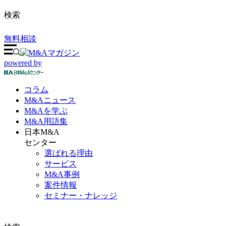
検索
無料相談
powered by
コラム
M&A
ニュース
M&Aを
学ぶ
M&A
用語集
日本M&A
センター
選ばれる理由
サービス
M&A事例
案件情報
セミナー・ナレッジ