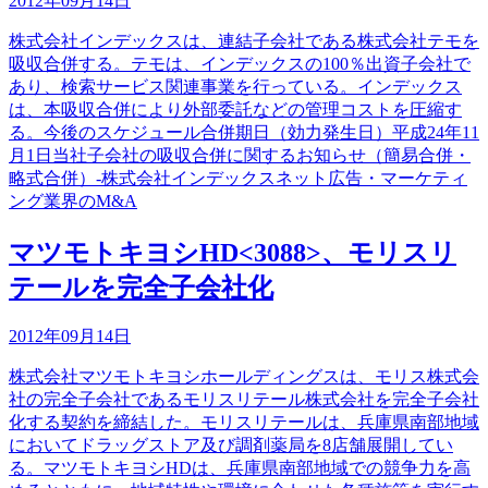
2012年09月14日
株式会社インデックスは、連結子会社である株式会社テモを
吸収合併する。テモは、インデックスの100％出資子会社で
あり、検索サービス関連事業を行っている。インデックス
は、本吸収合併により外部委託などの管理コストを圧縮す
る。今後のスケジュール合併期日（効力発生日）平成24年11
月1日当社子会社の吸収合併に関するお知らせ（簡易合併・
略式合併）-株式会社インデックスネット広告・マーケティ
ング業界のM&A
マツモトキヨシHD<3088>、モリスリ
テールを完全子会社化
2012年09月14日
株式会社マツモトキヨシホールディングスは、モリス株式会
社の完全子会社であるモリスリテール株式会社を完全子会社
化する契約を締結した。モリスリテールは、兵庫県南部地域
においてドラッグストア及び調剤薬局を8店舗展開してい
る。マツモトキヨシHDは、兵庫県南部地域での競争力を高