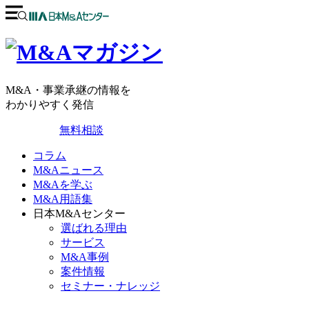
M&A・事業承継の情報を
わかりやすく発信
無料相談
コラム
M&Aニュース
M&Aを学ぶ
M&A用語集
日本M&Aセンター
選ばれる理由
サービス
M&A事例
案件情報
セミナー・ナレッジ