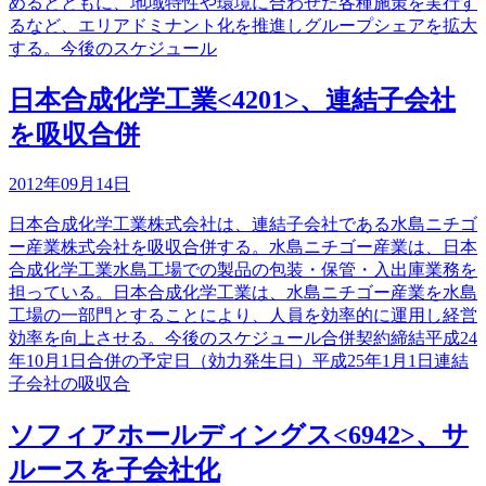
めるとともに、地域特性や環境に合わせた各種施策を実行す
るなど、エリアドミナント化を推進しグループシェアを拡大
する。今後のスケジュール
日本合成化学工業<4201>、連結子会社
を吸収合併
2012年09月14日
日本合成化学工業株式会社は、連結子会社である水島ニチゴ
ー産業株式会社を吸収合併する。水島ニチゴー産業は、日本
合成化学工業水島工場での製品の包装・保管・入出庫業務を
担っている。日本合成化学工業は、水島ニチゴー産業を水島
工場の一部門とすることにより、人員を効率的に運用し経営
効率を向上させる。今後のスケジュール合併契約締結平成24
年10月1日合併の予定日（効力発生日）平成25年1月1日連結
子会社の吸収合
ソフィアホールディングス<6942>、サ
ルースを子会社化