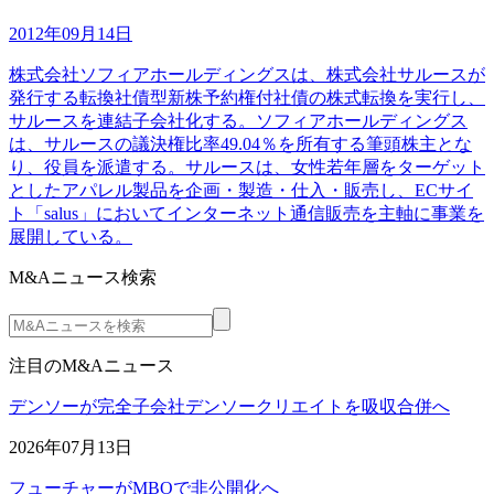
2012年09月14日
株式会社ソフィアホールディングスは、株式会社サルースが
発行する転換社債型新株予約権付社債の株式転換を実行し、
サルースを連結子会社化する。ソフィアホールディングス
は、サルースの議決権比率49.04％を所有する筆頭株主とな
り、役員を派遣する。サルースは、女性若年層をターゲット
としたアパレル製品を企画・製造・仕入・販売し、ECサイ
ト「salus」においてインターネット通信販売を主軸に事業を
展開している。
M&Aニュース検索
注目のM&Aニュース
デンソーが完全子会社デンソークリエイトを吸収合併へ
2026年07月13日
フューチャーがMBOで非公開化へ