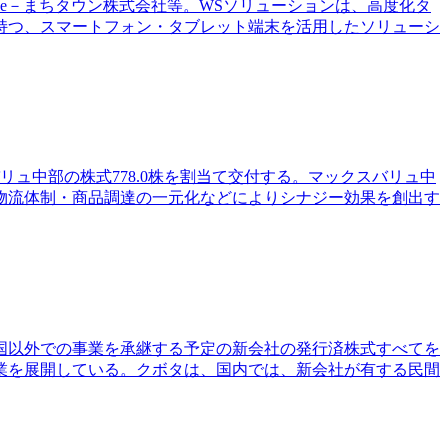
e－まちタウン株式会社等。WSソリューションは、高度化タ
持つ、スマートフォン・タブレット端末を活用したソリューシ
ュ中部の株式778.0株を割当て交付する。マックスバリュ中
物流体制・商品調達の一元化などによりシナジー効果を創出す
国以外での事業を承継する予定の新会社の発行済株式すべてを
業を展開している。クボタは、国内では、新会社が有する民間