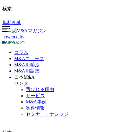
検索
無料相談
powered by
コラム
M&A
ニュース
M&Aを
学ぶ
M&A
用語集
日本M&A
センター
選ばれる理由
サービス
M&A事例
案件情報
セミナー・ナレッジ