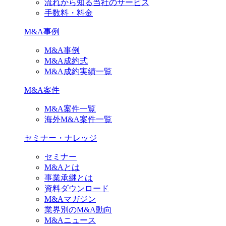
流れから知る当社のサービス
手数料・料金
M&A事例
M&A事例
M&A成約式
M&A成約実績一覧
M&A案件
M&A案件一覧
海外M&A案件一覧
セミナー・ナレッジ
セミナー
M&Aとは
事業承継とは
資料ダウンロード
M&Aマガジン
業界別のM&A動向
M&Aニュース