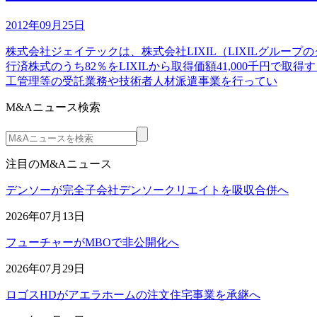
2012年09月25日
株式会社ジェイテックは、株式会社LIXIL（LIXILグル
行済株式のうち82％をLIXILから取得価額41,000千
工管理等の受託業務や技術者人材派遣事業を行ってい
M&Aニュース検索
注目のM&Aニュース
デンソーが完全子会社デンソークリエイトを吸収合併へ
2026年07月13日
フューチャーがMBOで非公開化へ
2026年07月29日
ロゴスHDがアエラホームの注文住宅事業を承継へ