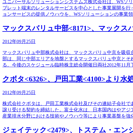
ユニバーサルソリューションシステムズ株式会社は、WSソリ
ブレット端末のレンタルサービスを中心とした事業展開を行
ョンサービスの提供ノウハウを、WSソリューションの事業
マックスバリュ中部<8171>、マック
2012年09月25日
マックスバリュ中部株式会社は、マックスバリュ中京を吸収合
部は、同じ中部エリアを地盤とするマックスバリュ中京とそ
る。今後のスケジュール臨時株主総会開催日両社2012年11月
クボタ<6326>、戸田工業<4100>
2012年09月25日
株式会社クボタは、戸田工業株式会社及びその連結子会社で
譲り受ける契約を締結した。富士化水は、日本国内はやアジ
産業排水分野における技術やノウハウ等により事業基盤を強
ジェイテック<2479>、トステム・エ