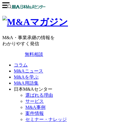
M&A・事業承継の情報を
わかりやすく発信
無料相談
コラム
M&Aニュース
M&Aを学ぶ
M&A用語集
日本M&Aセンター
選ばれる理由
サービス
M&A事例
案件情報
セミナー・ナレッジ