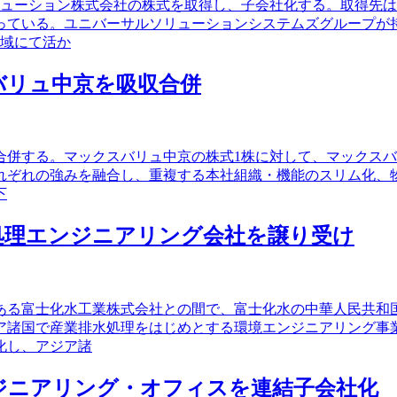
ューション株式会社の株式を取得し、子会社化する。取得先は
っている。ユニバーサルソリューションシステムズグループが
領域にて活か
スバリュ中京を吸収合併
併する。マックスバリュ中京の株式1株に対して、マックスバリ
れぞれの強みを融合し、重複する本社組織・機能のスリム化、
下
より水処理エンジニアリング会社を譲り受け
ある富士化水工業株式会社との間で、富士化水の中華人民共和
ア諸国で産業排水処理をはじめとする環境エンジニアリング事
化し、アジア諸
ンジニアリング・オフィスを連結子会社化