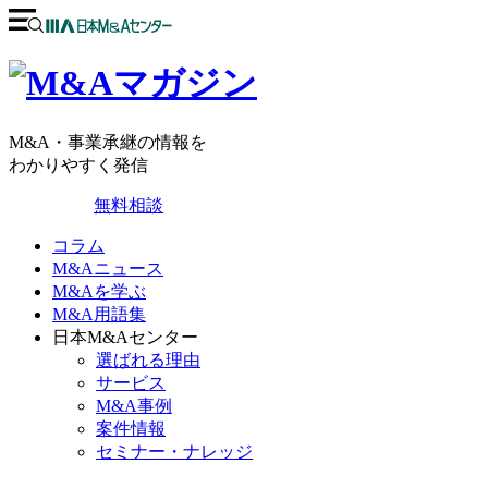
M&A・事業承継の情報を
わかりやすく発信
無料相談
コラム
M&Aニュース
M&Aを学ぶ
M&A用語集
日本M&Aセンター
選ばれる理由
サービス
M&A事例
案件情報
セミナー・ナレッジ