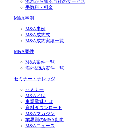
流れから知る当社のサービス
手数料・料金
M&A事例
M&A事例
M&A成約式
M&A成約実績一覧
M&A案件
M&A案件一覧
海外M&A案件一覧
セミナー・ナレッジ
セミナー
M&Aとは
事業承継とは
資料ダウンロード
M&Aマガジン
業界別のM&A動向
M&Aニュース