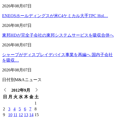
2026年08月07日
ENEOSホールディングスが米C4ケミカル大手TPC Hol…
2026年08月07日
東邦HDが完全子会社の東邦システムサービスを吸収合併へ
2026年08月07日
シャープがディスプレイデバイス事業を再編へ 国内子会社
を吸収…
2026年08月07日
日付別M&Aニュース
2012年9月
日
月
火
水
木
金
土
1
2
3
4
5
6
7
8
9
10
11
12
13
14
15