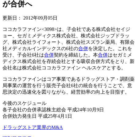
が合併へ
更新日：
2012年09月05日
ココカラファイン<3098>は、子会社である株式会社セイジ
ョー、セガミメディクス株式会社、株式会社ジップドラッ
グ、株式会社ライフォート、株式会社スズラン薬局、有限会
社メディカルインデックスの6社の
合併
を決定した。これを
受け、子会社6社は
合併
契約を締結した。本
合併
はセガミメ
ディクス株式会社を存続会社とする吸収合併方式をとり、新
会社名は株式会社ココカラファイン ヘルスケアとする。
ココカラファインはコア事業であるドラッグストア・調剤薬
局事業の運営を行う販売子会社6社の統合を行うことで、意
思決定の迅速化を図りながら、経営効率の向上を目指す。
今後のスケジュール
各子会社の合併承認株主総会 平成24年10月9日
合併効力発生日 平成25年4月1日
ドラッグストア業界のM&A