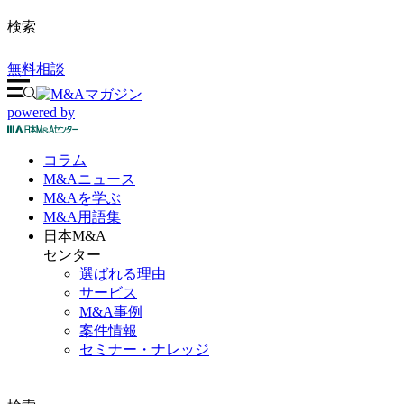
検索
無料相談
powered by
コラム
M&A
ニュース
M&Aを
学ぶ
M&A
用語集
日本M&A
センター
選ばれる理由
サービス
M&A事例
案件情報
セミナー・ナレッジ