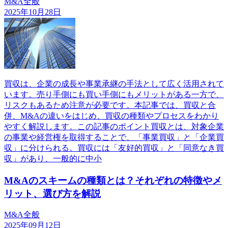
M&A全般
2025年10月28日
買収は、企業の成長や事業承継の手法として広く活用されて
います。売り手側にも買い手側にもメリットがある一方で、
リスクもあるため注意が必要です。本記事では、買収と合
併、M&Aの違いをはじめ、買収の種類やプロセスをわかり
やすく解説します。この記事のポイント買収とは、対象企業
の事業や経営権を取得することで、「事業買収」と「企業買
収」に分けられる。買収には「友好的買収」と「同意なき買
収」があり、一般的に中小
M&Aのスキームの種類とは？それぞれの特徴やメ
リット、選び方を解説
M&A全般
2025年09月12日