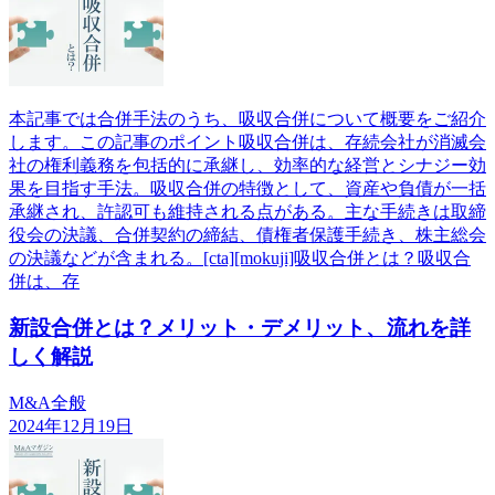
本記事では合併手法のうち、吸収合併について概要をご紹介
します。この記事のポイント吸収合併は、存続会社が消滅会
社の権利義務を包括的に承継し、効率的な経営とシナジー効
果を目指す手法。吸収合併の特徴として、資産や負債が一括
承継され、許認可も維持される点がある。主な手続きは取締
役会の決議、合併契約の締結、債権者保護手続き、株主総会
の決議などが含まれる。[cta][mokuji]吸収合併とは？吸収合
併は、存
新設合併とは？メリット・デメリット、流れを詳
しく解説
M&A全般
2024年12月19日