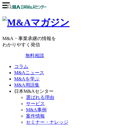
M&A・事業承継の情報を
わかりやすく発信
無料相談
コラム
M&Aニュース
M&Aを学ぶ
M&A用語集
日本M&Aセンター
選ばれる理由
サービス
M&A事例
案件情報
セミナー・ナレッジ