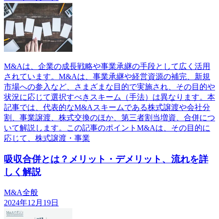
M&Aは、企業の成長戦略や事業承継の手段として広く活用
されています。M&Aは、事業承継や経営資源の補完、新規
市場への参入など、さまざまな目的で実施され、その目的や
状況に応じて選択すべきスキーム（手法）は異なります。本
記事では、代表的なM&Aスキームである株式譲渡や会社分
割、事業譲渡、株式交換のほか、第三者割当増資、合併につ
いて解説します。この記事のポイントM&Aは、その目的に
応じて、株式譲渡・事業
吸収合併とは？メリット・デメリット、流れを詳
しく解説
M&A全般
2024年12月19日