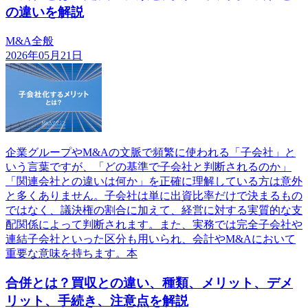
の違いを解説
M&A全般
2026年05月21日
企業グループやM&Aの文脈で頻繁に使われる「子会社」と
いう言葉ですが、「どの基準で子会社と判断されるのか」
「関連会社との違いは何か」を正確に理解している方は意外
と多くありません。子会社は単に出資比率だけで決まるもの
ではなく、議決権の割合に加えて、経営に対する実質的な支
配関係によって判断されます。また、実務では完全子会社や
連結子会社といった区分も用いられ、会計やM&Aにおいて
重要な意味を持ちます。本
合併とは？買収との違い、種類、メリット、デメ
リット、手続き、注意点を解説