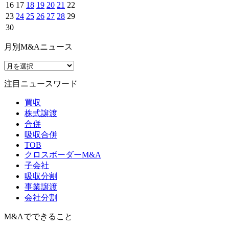
16
17
18
19
20
21
22
23
24
25
26
27
28
29
30
月別M&Aニュース
注目ニュースワード
買収
株式譲渡
合併
吸収合併
TOB
クロスボーダーM&A
子会社
吸収分割
事業譲渡
会社分割
M&Aでできること