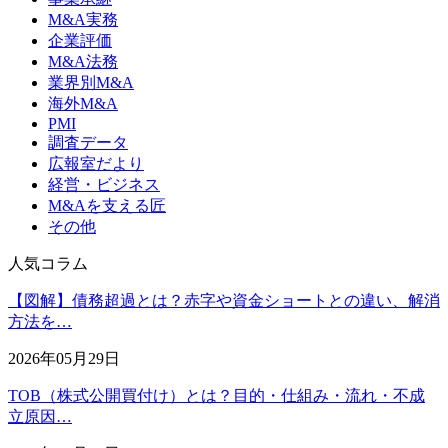
M&A実務
企業評価
M&A法務
業界別M&A
海外M&A
PMI
調査データ
広報室だより
経営・ビジネス
M&Aを支える匠
その他
人気コラム
【図解】債務超過とは？赤字や資金ショートとの違い、解消
方法を…
2026年05月29日
TOB（株式公開買付け）とは？目的・仕組み・流れ・不成
立原因…