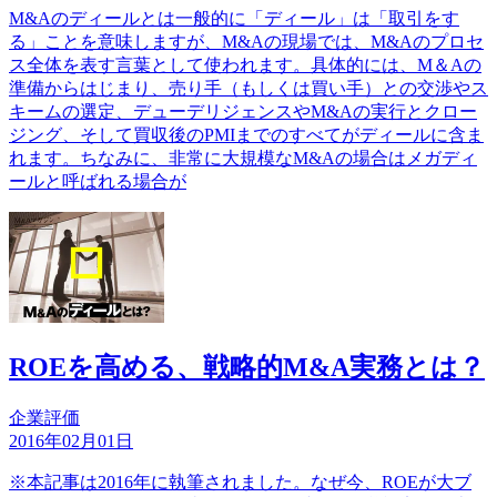
M&Aのディールとは一般的に「ディール」は「取引をす
る」ことを意味しますが、M&Aの現場では、M&Aのプロセ
ス全体を表す言葉として使われます。具体的には、M＆Aの
準備からはじまり、売り手（もしくは買い手）との交渉やス
キームの選定、デューデリジェンスやM&Aの実行とクロー
ジング、そして買収後のPMIまでのすべてがディールに含ま
れます。ちなみに、非常に大規模なM&Aの場合はメガディ
ールと呼ばれる場合が
ROEを高める、戦略的M&A実務とは？
企業評価
2016年02月01日
※本記事は2016年に執筆されました。なぜ今、ROEが大ブ