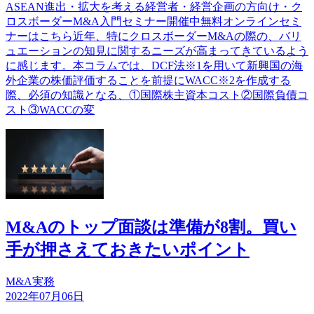
ASEAN進出・拡大を考える経営者・経営企画の方向け・ク
ロスボーダーM&A入門セミナー開催中無料オンラインセミ
ナーはこちら近年、特にクロスボーダーM&Aの際の、バリ
ュエーションの知見に関するニーズが高まってきているよう
に感じます。本コラムでは、DCF法※1を用いて新興国の海
外企業の株価評価することを前提にWACC※2を作成する
際、必須の知識となる、①国際株主資本コスト②国際負債コ
スト③WACCの変
M&Aのトップ面談は準備が8割。買い
手が押さえておきたいポイント
M&A実務
2022年07月06日