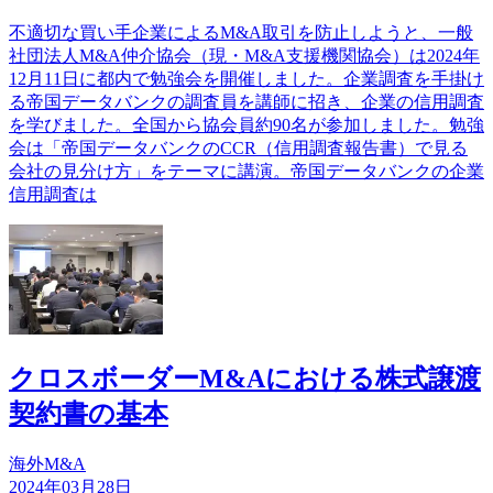
不適切な買い手企業によるM&A取引を防止しようと、一般
社団法人M&A仲介協会（現・M&A支援機関協会）は2024年
12月11日に都内で勉強会を開催しました。企業調査を手掛け
る帝国データバンクの調査員を講師に招き、企業の信用調査
を学びました。全国から協会員約90名が参加しました。勉強
会は「帝国データバンクのCCR（信用調査報告書）で見る
会社の見分け方」をテーマに講演。帝国データバンクの企業
信用調査は
クロスボーダーM&Aにおける株式譲渡
契約書の基本
海外M&A
2024年03月28日