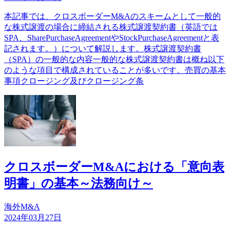
本記事では、クロスボーダーM&Aのスキームとして一般的
な株式譲渡の場合に締結される株式譲渡契約書（英語では
SPA、SharePurchaseAgreementやStockPurchaseAgreementと表
記されます。）について解説します。株式譲渡契約書
（SPA）の一般的な内容一般的な株式譲渡契約書は概ね以下
のような項目で構成されていることが多いです。売買の基本
事項クロージング及びクロージング条
クロスボーダーM&Aにおける「意向表
明書」の基本～法務向け～
海外M&A
2024年03月27日