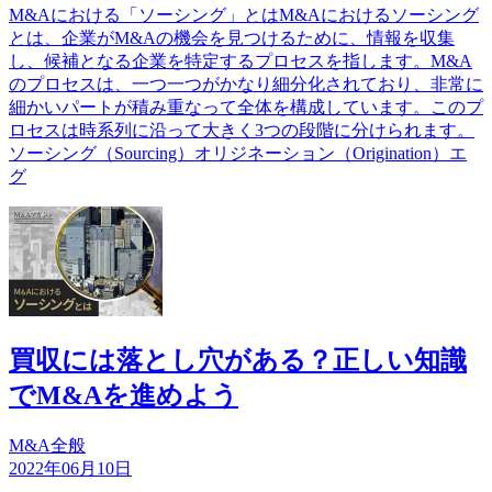
M&Aにおける「ソーシング」とはM&Aにおけるソーシング
とは、企業がM&Aの機会を見つけるために、情報を収集
し、候補となる企業を特定するプロセスを指します。M&A
のプロセスは、一つ一つがかなり細分化されており、非常に
細かいパートが積み重なって全体を構成しています。このプ
ロセスは時系列に沿って大きく3つの段階に分けられます。
ソーシング（Sourcing）オリジネーション（Origination）エ
グ
買収には落とし穴がある？正しい知識
でM&Aを進めよう
M&A全般
2022年06月10日