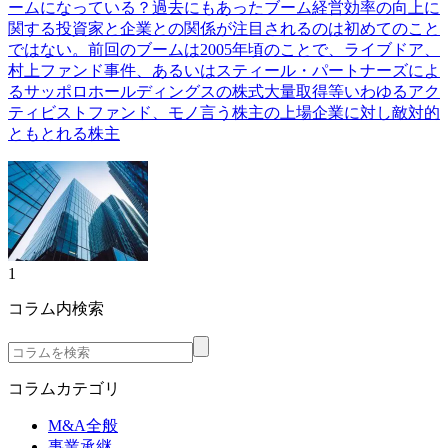
ームになっている？過去にもあったブーム経営効率の向上に
関する投資家と企業との関係が注目されるのは初めてのこと
ではない。前回のブームは2005年頃のことで、ライブドア、
村上ファンド事件、あるいはスティール・パートナーズによ
るサッポロホールディングスの株式大量取得等いわゆるアク
ティビストファンド、モノ言う株主の上場企業に対し敵対的
ともとれる株主
1
コラム内検索
コラムカテゴリ
M&A全般
事業承継