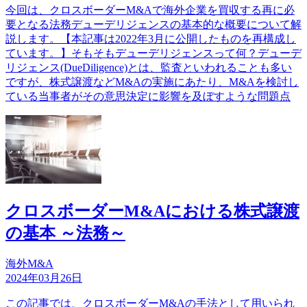
今回は、クロスボーダーM&Aで海外企業を買収する再に必
要となる法務デューデリジェンスの基本的な概要について解
説します。【本記事は2022年3月に公開したものを再構成し
ています。】そもそもデューデリジェンスって何？デューデ
リジェンス(DueDiligence)とは、監査といわれることも多い
ですが、株式譲渡などM&Aの実施にあたり、M&Aを検討し
ている当事者がその意思決定に影響を及ぼすような問題点
クロスボーダーM&Aにおける株式譲渡
の基本 ～法務～
海外M&A
2024年03月26日
この記事では、クロスボーダーM&Aの手法として用いられ