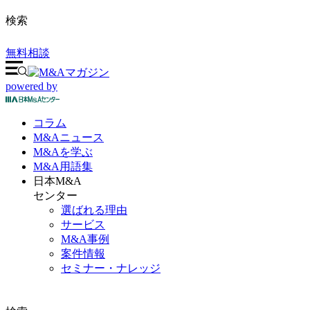
検索
無料相談
powered by
コラム
M&A
ニュース
M&Aを
学ぶ
M&A
用語集
日本M&A
センター
選ばれる理由
サービス
M&A事例
案件情報
セミナー・ナレッジ