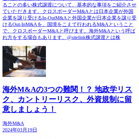
ることの多い株式譲渡について、基本的な事項をご紹介させ
ていただきます。クロスボーダーM&Aとは日本企業が外国
企業を譲り受けるIn-OutM&Aと外国企業が日本企業を譲り受
けるOut-InM&Aを、国境をこえて行われるM&Aということ
で、クロスボーダーM&Aと呼びます。海外M&Aという呼ば
れ方をする場合もあります。@sitelink株式譲渡とは株
海外M&Aの3つの難関！？ 地政学リス
ク、カントリーリスク、外資規制に留
意しましょう！
海外M&A
2024年03月19日