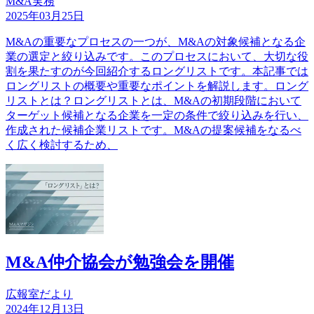
M&A実務
2025年03月25日
M&Aの重要なプロセスの一つが、M&Aの対象候補となる企
業の選定と絞り込みです。このプロセスにおいて、大切な役
割を果たすのが今回紹介するロングリストです。本記事では
ロングリストの概要や重要なポイントを解説します。ロング
リストとは？ロングリストとは、M&Aの初期段階において
ターゲット候補となる企業を一定の条件で絞り込みを行い、
作成された候補企業リストです。M&Aの提案候補をなるべ
く広く検討するため、
M&A仲介協会が勉強会を開催
広報室だより
2024年12月13日