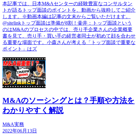
本記事では、日本M&Aセンターの経験豊富なコンサルタン
トが語るトップ面談のポイントを、動画から抜粋してご紹介
します。※動画本編は記事の文末からご覧いただけます。
@sitelinkトップ面談は準備が8割！壷井：トップ面談という
のはM&Aのプロセスの中では、売り手企業さんの企業概要
書を見て、売り手・買い手の経営者同士が初めて顔を合わせ
る重要な場面です。小森さんが考える「トップ面談で重要な
ポイント」はズ
M&Aのソーシングとは？手順や方法を
わかりやすく解説
M&A実務
2022年06月13日