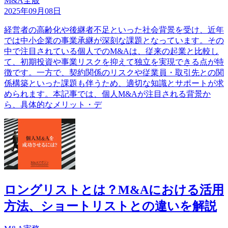
M&A全般
2025年09月08日
経営者の高齢化や後継者不足といった社会背景を受け、近年
では中小企業の事業承継が深刻な課題となっています。その
中で注目されている個人でのM&Aは、従来の起業と比較し
て、初期投資や事業リスクを抑えて独立を実現できる点が特
徴です。一方で、契約関係のリスクや従業員・取引先との関
係構築といった課題も伴うため、適切な知識とサポートが求
められます。本記事では、個人M&Aが注目される背景か
ら、具体的なメリット・デ
ロングリストとは？M&Aにおける活用
方法、ショートリストとの違いを解説