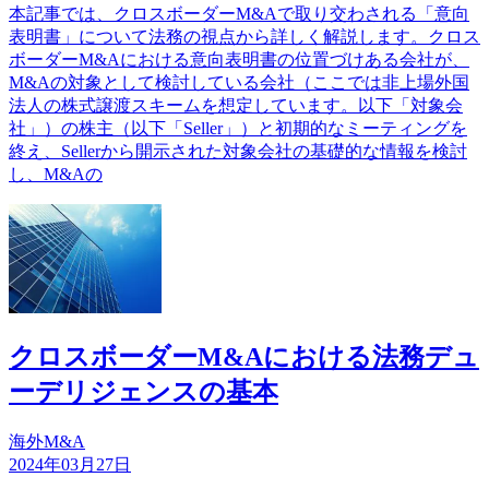
本記事では、クロスボーダーM&Aで取り交わされる「意向
表明書」について法務の視点から詳しく解説します。クロス
ボーダーM&Aにおける意向表明書の位置づけある会社が、
M&Aの対象として検討している会社（ここでは非上場外国
法人の株式譲渡スキームを想定しています。以下「対象会
社」）の株主（以下「Seller」）と初期的なミーティングを
終え、Sellerから開示された対象会社の基礎的な情報を検討
し、M&Aの
クロスボーダーM&Aにおける法務デュ
ーデリジェンスの基本
海外M&A
2024年03月27日