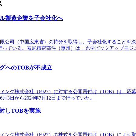
ス
ジュール製造企業を子会社化へ
惠州）有限公司（中国広東省）の持分を取得し、子会社化することを決定
行っている。索尼精密部件（惠州）は、光学ピックアップモジ
ィングへのTOBが不成立
ホールディング株式会社（6927）に対する公開買付け（TOB）は、応
年6月3日から2024年7月12日まで行っていた。
グに対しTOBを実施
ールディング株式会社（6927）の株式を公開買付け（TOB）により取