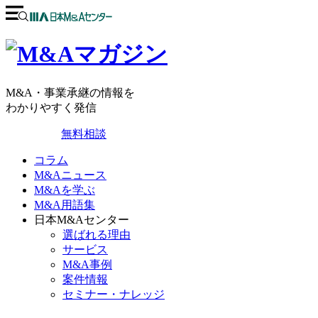
M&A・事業承継の情報を
わかりやすく発信
無料相談
コラム
M&Aニュース
M&Aを学ぶ
M&A用語集
日本M&Aセンター
選ばれる理由
サービス
M&A事例
案件情報
セミナー・ナレッジ