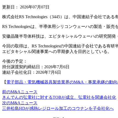
更新日：
2026年07月07日
株式会社RS Technologies（3445）は、中国連結
RS Technologiesは、半導体用シリコンウェーハの製
安徽晶隆半导体科技は、エピタキシャルウェーハの研究開発
今回の取得は、RS Technologiesの中国連結子会社
エピタキシャル関連事業への早期参入を目的としている。
今後の予定：
持分譲渡契約締結日：2026年7月6日
連結子会社化日：2026年7月6日
【
電子部品・電気機械器具製造業界のM&A・事業承継の動向
前のM&Aニュース
きんでんの弘電社に対するTOBが成立、弘電社を関連会社化
次のM&Aニュース
三井松島HDが感熱レジロール加工のコウナンを子会社化へ