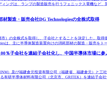
ディングは、ランプの製造販売を行うフェニックス電機など、関
消耗部材製造・販売会社DG Technologiesの全株式取得
gies（茨城県神栖市）の全株式を取得し、子会社とすることを決定した。取得
ogiesは、主に半導体製造装置向けの消耗部材の製造・販売をトー
研究機関の100％子会社を連結子会社化し、中国半導体市場に参
院（北京市、GRINM）及び福建倉元投資有限公司（福建省、福建倉元
る有研半導体材料有限公司（北京市、GRITEK）を連結子会社化する