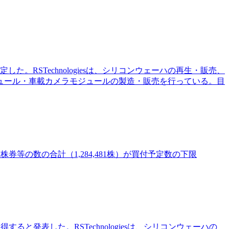
した。RSTechnologiesは、シリコンウェーハの再生・販売、
ュール・車載カメラモジュールの製造・販売を行っている。目
募株券等の数の合計（1,284,481株）が買付予定数の下限
得すると発表した。RSTechnologiesは、シリコンウェーハの