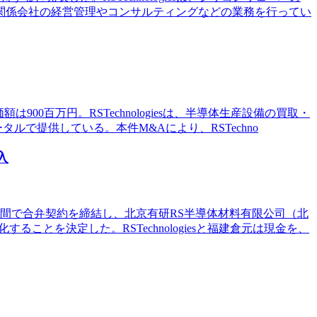
係会社の経営管理やコンサルティングなどの業務を行ってい
価額は900百万円。RSTechnologiesは、半導体生産設備の買取・
タルで提供している。本件M&Aにより、RSTechno
入
）と三社間で合弁契約を締結し、北京有研RS半導体材料有限公司（北
ことを決定した。RSTechnologiesと福建倉元は現金を、