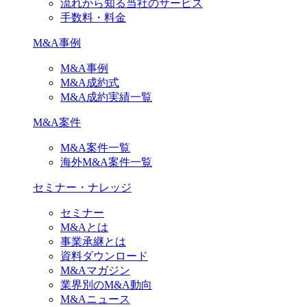
流れから知る当社のサービス
手数料・料金
M&A事例
M&A事例
M&A成約式
M&A成約実績一覧
M&A案件
M&A案件一覧
海外M&A案件一覧
セミナー・ナレッジ
セミナー
M&Aとは
事業承継とは
資料ダウンロード
M&Aマガジン
業界別のM&A動向
M&Aニュース