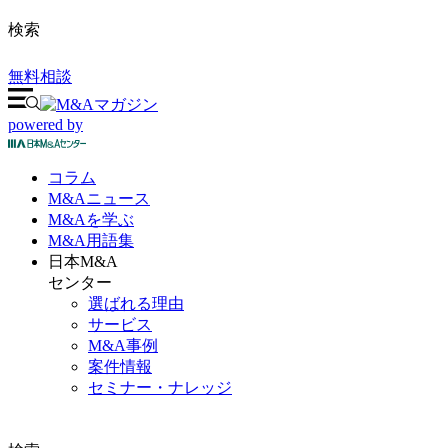
検索
無料相談
powered by
コラム
M&A
ニュース
M&Aを
学ぶ
M&A
用語集
日本M&A
センター
選ばれる理由
サービス
M&A事例
案件情報
セミナー・ナレッジ