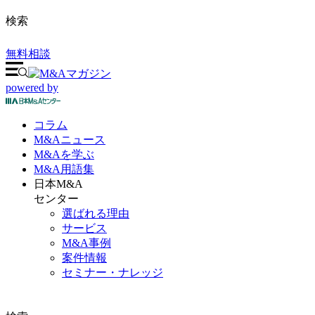
検索
無料相談
powered by
コラム
M&A
ニュース
M&Aを
学ぶ
M&A
用語集
日本M&A
センター
選ばれる理由
サービス
M&A事例
案件情報
セミナー・ナレッジ