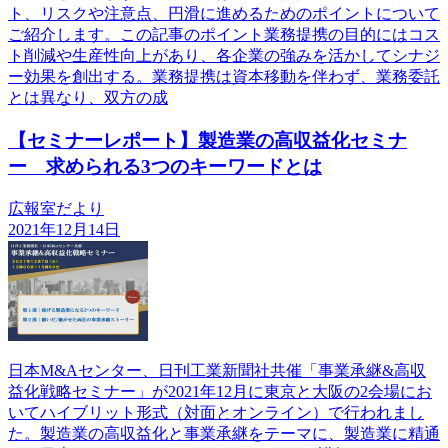
ト、リスクや注意点、円滑に進めるためのポイントについて
ご紹介します。この記事のポイント業務提携の目的にはコス
ト削減や生産性向上があり、各企業の強みを活かしてシナジ
ー効果を創出する。業務提携は資本移動を伴わず、業務委託
とは異なり、双方の成
【セミナーレポート】製造業の高収益化セミナ
ー 求められる3つのキーワードとは
広報室だより
2021年12月14日
日本M&Aセンター、日刊工業新聞社共催「事業承継&高収
益化戦略セミナー」が2021年12月に東京と大阪の2会場にお
いてハイブリット形式（対面とオンライン）で行われまし
た。製造業の高収益化と事業承継をテーマに、製造業に精通