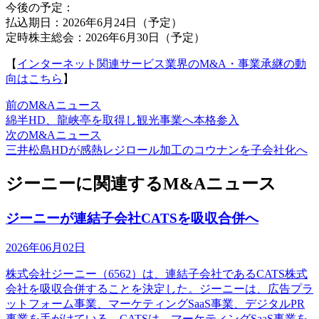
今後の予定：
払込期日：2026年6月24日（予定）
定時株主総会：2026年6月30日（予定）
【
インターネット関連サービス業界のM&A・事業承継の動
向はこちら
】
前のM&Aニュース
綿半HD、龍峡亭を取得し観光事業へ本格参入
次のM&Aニュース
三井松島HDが感熱レジロール加工のコウナンを子会社化へ
ジーニーに関連するM&Aニュース
ジーニーが連結子会社CATSを吸収合併へ
2026年06月02日
株式会社ジーニー（6562）は、連結子会社であるCATS株式
会社を吸収合併することを決定した。ジーニーは、広告プラ
ットフォーム事業、マーケティングSaaS事業、デジタルPR
事業を手がけている。CATSは、マーケティングSaaS事業を