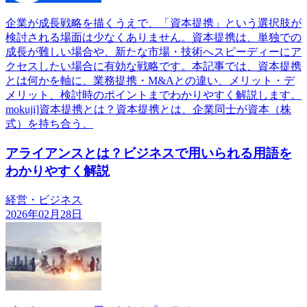
企業が成長戦略を描くうえで、「資本提携」という選択肢が
検討される場面は少なくありません。資本提携は、単独での
成長が難しい場合や、新たな市場・技術へスピーディーにア
クセスしたい場合に有効な戦略です。本記事では、資本提携
とは何かを軸に、業務提携・M&Aとの違い、メリット・デ
メリット、検討時のポイントまでわかりやすく解説します。
mokuji]資本提携とは？資本提携とは、企業同士が資本（株
式）を持ち合う、
アライアンスとは？ビジネスで用いられる用語を
わかりやすく解説
経営・ビジネス
2026年02月28日