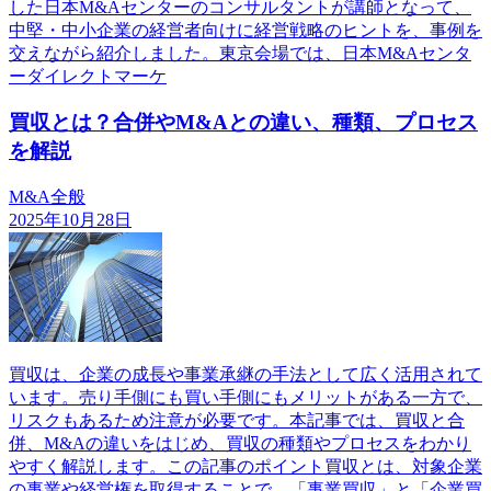
した日本M&Aセンターのコンサルタントが講師となって、
中堅・中小企業の経営者向けに経営戦略のヒントを、事例を
交えながら紹介しました。東京会場では、日本M&Aセンタ
ーダイレクトマーケ
買収とは？合併やM&Aとの違い、種類、プロセス
を解説
M&A全般
2025年10月28日
買収は、企業の成長や事業承継の手法として広く活用されて
います。売り手側にも買い手側にもメリットがある一方で、
リスクもあるため注意が必要です。本記事では、買収と合
併、M&Aの違いをはじめ、買収の種類やプロセスをわかり
やすく解説します。この記事のポイント買収とは、対象企業
の事業や経営権を取得することで、「事業買収」と「企業買