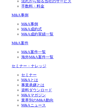
流れから知る当社のサービス
手数料・料金
M&A事例
M&A事例
M&A成約式
M&A成約実績一覧
M&A案件
M&A案件一覧
海外M&A案件一覧
セミナー・ナレッジ
セミナー
M&Aとは
事業承継とは
資料ダウンロード
M&Aマガジン
業界別のM&A動向
M&Aニュース