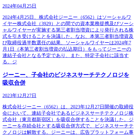
2024年04月25日
2024年4月25日、株式会社ジーニー（6562）はソーシャルワ
イヤー株式会社（3929）との間での資本業務提携及びソーシ
ャルワイヤーが実施する第三者割当増資により発行される株
式を引き受けることを決議した。なお、本第三者割当増資及
び取締役過半数選任の結果、ソーシャルワイヤーは2024年7
月1日（本第三者割当増資の払込期日）をもってジーニーの
連結子会社となる予定であり、また、特定子会社に該当す
る。ジ
ジーニー、子会社のビジネスサーチテクノロジを
吸収合併
2023年12月27日
株式会社ジーニー（6562）は、2023年12月27日開催の取締役
会において、連結子会社であるビジネスサーチテクノロジ株
式会社（東京都新宿区）を吸収合併することを決議した。ジ
ーニーを存続会社とする吸収合併方式で、ビジネスサーチテ
クノロジは解散する。ジーニーは、広告プラットフォーム事