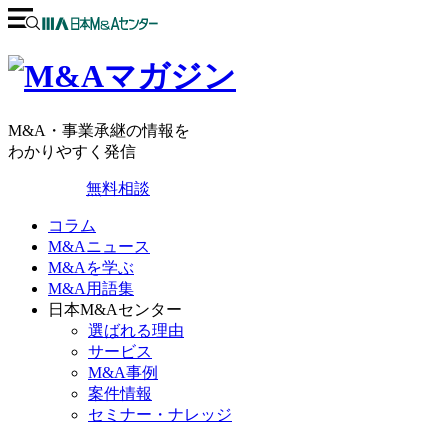
M&A・事業承継の情報を
わかりやすく発信
無料相談
コラム
M&Aニュース
M&Aを学ぶ
M&A用語集
日本M&Aセンター
選ばれる理由
サービス
M&A事例
案件情報
セミナー・ナレッジ