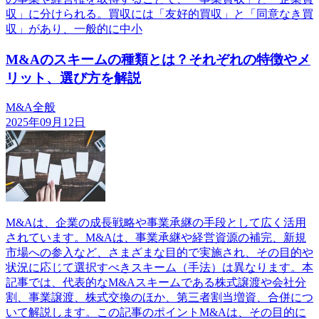
収」に分けられる。買収には「友好的買収」と「同意なき買
収」があり、一般的に中小
M&Aのスキームの種類とは？それぞれの特徴やメ
リット、選び方を解説
M&A全般
2025年09月12日
M&Aは、企業の成長戦略や事業承継の手段として広く活用
されています。M&Aは、事業承継や経営資源の補完、新規
市場への参入など、さまざまな目的で実施され、その目的や
状況に応じて選択すべきスキーム（手法）は異なります。本
記事では、代表的なM&Aスキームである株式譲渡や会社分
割、事業譲渡、株式交換のほか、第三者割当増資、合併につ
いて解説します。この記事のポイントM&Aは、その目的に