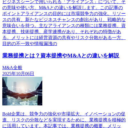
ビジネスシーンで用いられる「アライアンス」について、そ
の意味や使い方、M&Aとの違いを解説します。この記事の
ポイントアライアンスの目的には市場競争力の強化、リソー
スの共有、新たなビジネスチャンスの創出があり、戦略的な
意味合いを持つ。主なアライアンスの種類には業務提携、資
本提携、技術提携、産学連携があり、それぞれの特徴があ
る。メリットには経営資源の共有やリスク分散がある一方、
目的の不一致や情報漏洩の
業務提携とは？資本提携やM&Aとの違いを解説
M&A全般
2025年10月06日
Bold企業は、競争力の強化や市場拡大、イノベーションの促
進、リスクの分散などを実現するために、業務提携を積極的
に活用しています。本記事では、業務提携の概要、メリッ