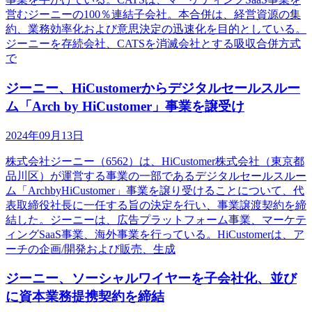
営むジーニーの100％連結子会社。本合併は、経営資源の集
約、業務効率化および意思決定の迅速化を目的としている。
ジーニーを存続会社、CATSを消滅会社とする吸収合併方式
で
ジーニー、HiCustomerからデジタルセールスルー
ム「Arch by HiCustomer」事業を譲受け
2024年09月13日
株式会社ジーニー（6562）は、HiCustomer株式会社（東京都
品川区）が運営する事業の一部であるデジタルセールスルー
ム「ArchbyHiCustomer」事業を譲り受けることについて、代
表取締役社長に一任する旨の決定を行い、事業譲渡契約を締
結した。ジーニーは、広告プラットフォーム事業、マーケテ
ィングSaaS事業、海外事業を行っている。HiCustomerは、ア
ーチの企画/開発および販売、生成
ジーニー、ソーシャルワイヤーを子会社化、並び
に資本業務提携契約を締結