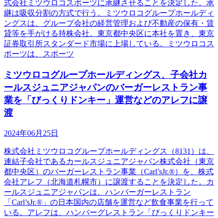
式会社ミツウロコスポーツに承継させることを決定した。承
継は吸収分割の方式で行う。ミツウロコグループホールディ
ングスは、グループ会社の経営管理および不動産の保有・賃
貸等を手がける持株会社。東京都中央区に本社を置き、東京
証券取引所スタンダード市場に上場している。ミツウロコス
ポーツは、スポーツ
ミツウロコグループホールディングス、子会社カ
ールスジュニアジャパンのバーガーレストラン事
業を「びっくりドンキー」運営などのアレフに譲
渡
2024年06月25日
株式会社ミツウロコグループホールディングス（8131）は、
連結子会社であるカールスジュニアジャパン株式会社（東京
都中央区）のバーガーレストラン事業（Carl’sJr.®）を、株式
会社アレフ（北海道札幌市）に譲渡することを決定した。カ
ールスジュニアジャパンは、ハンバーガーレストラン
「Carl’sJr.®」の日本国内の店舗を運営など飲食事業を行って
いる。アレフは、ハンバーグレストラン「びっくりドンキー