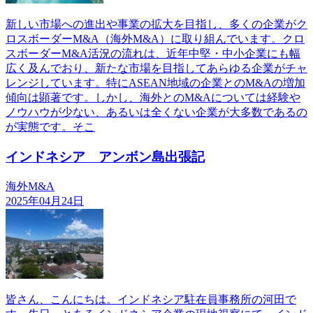
新しい市場への進出や事業の拡大を目指し、多くの企業がク
ロスボーダーM&A（海外M&A）に取り組んでいます。クロ
スボーダーM&A活況の流れは、近年中堅・中小企業にも幅
広く及んでおり、新たな市場を目指してあらゆる企業がチャ
レンジしています。特にASEAN地域の企業とのM&Aの増加
傾向は顕著です。しかし、海外とのM&Aについては経験や
ノウハウが少ない、あるいは全くない企業が大多数であるの
が実態です。そこ
インドネシア アンボン島出張記
海外M&A
2025年04月24日
皆さん、こんにちは。インドネシア駐在員事務所の河田で