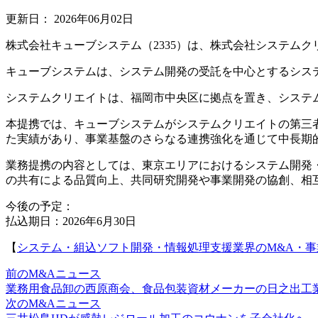
更新日：
2026年06月02日
株式会社キューブシステム（2335）は、株式会社システム
キューブシステムは、システム開発の受託を中心とするシス
システムクリエイトは、福岡市中央区に拠点を置き、システム
本提携では、キューブシステムがシステムクリエイトの第三者
た実績があり、事業基盤のさらなる連携強化を通じて中長期
業務提携の内容としては、東京エリアにおけるシステム開発
の共有による品質向上、共同研究開発や事業開発の協創、相
今後の予定：
払込期日：2026年6月30日
【
システム・組込ソフト開発・情報処理支援業界のM&A・
前のM&Aニュース
業務用食品卸の西原商会、食品包装資材メーカーの日之出工
次のM&Aニュース