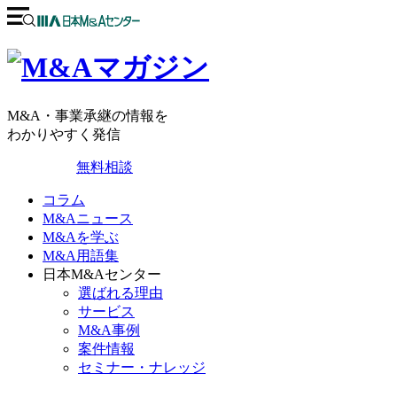
M&A・事業承継の情報を
わかりやすく発信
無料相談
コラム
M&Aニュース
M&Aを学ぶ
M&A用語集
日本M&Aセンター
選ばれる理由
サービス
M&A事例
案件情報
セミナー・ナレッジ