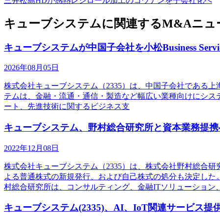
三井松島HDが感熱レジロール加工のコウナンを子会社化へ
キューブシステムに関連するM&Aニュ
キューブシステムが中国子会社を小松Business Serv
2026年08月05日
株式会社キューブシステム（2335）は、中国子会社である上海求
テムは、金融・流通・通信・製造など幅広い業種向けにシステム開
ート、先進技術に関するビジネス支
キューブシステム、野村総合研究所と資本業務提携
2022年12月08日
株式会社キューブシステム（2335）は、株式会社野村総合
よる普通株式の新規発行、および自己株式の処分も決定した
村総合研究所は、コンサルティング、金融ITソリューション
キューブシステム(2335)、AI、IoT関連サービ