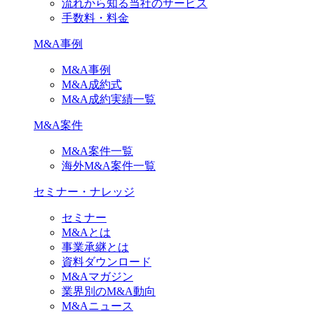
流れから知る当社のサービス
手数料・料金
M&A事例
M&A事例
M&A成約式
M&A成約実績一覧
M&A案件
M&A案件一覧
海外M&A案件一覧
セミナー・ナレッジ
セミナー
M&Aとは
事業承継とは
資料ダウンロード
M&Aマガジン
業界別のM&A動向
M&Aニュース