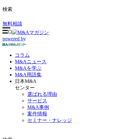
検索
無料相談
powered by
コラム
M&A
ニュース
M&Aを
学ぶ
M&A
用語集
日本M&A
センター
選ばれる理由
サービス
M&A事例
案件情報
セミナー・ナレッジ