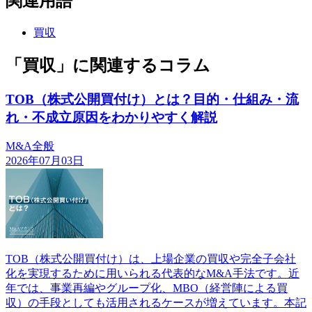
関連用語
買収
「買収」に関連するコラム
TOB（株式公開買付け）とは？目的・仕組み・流
れ・不成立原因をわかりやすく解説
M&A全般
2026年07月03日
TOB（株式公開買付け）は、上場企業の買収や完全子会社
化を実現するために用いられる代表的なM&A手法です。近
年では、事業再編やグループ化、MBO（経営陣による買
収）の手段としても活用されるケースが増えています。本記