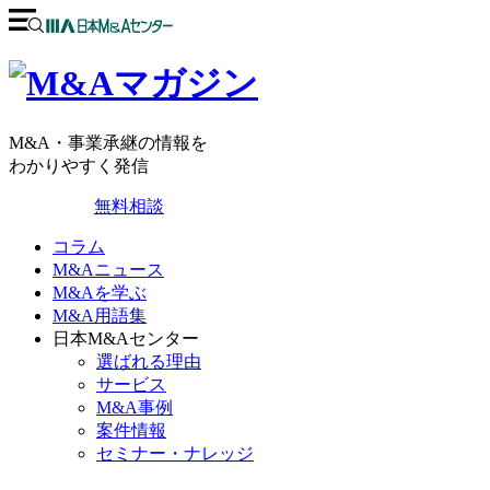
M&A・事業承継の情報を
わかりやすく発信
無料相談
コラム
M&Aニュース
M&Aを学ぶ
M&A用語集
日本M&Aセンター
選ばれる理由
サービス
M&A事例
案件情報
セミナー・ナレッジ