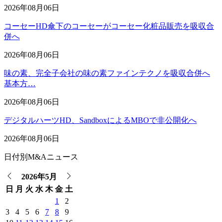
2026年08月06日
コーセーHD傘下のコーセーがコーセー化粧品販売を吸収合
併へ
2026年08月06日
味の素、完全子会社の味の素ファインテクノを吸収合併へ
基本方…
2026年08月06日
デジタルハーツHD、SandboxによるMBOで非公開化へ
2026年08月06日
日付別M&Aニュース
2026年5月
日
月
火
水
木
金
土
1
2
3
4
5
6
7
8
9