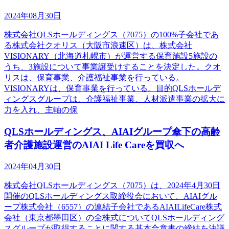
2024年08月30日
株式会社QLSホールディングス（7075）の100%子会社であ
る株式会社クオリス（大阪市浪速区）は、株式会社
VISIONARY（北海道札幌市）が運営する保育施設5施設の
うち、3施設について事業譲受けすることを決定した。クオ
リスは、保育事業、介護福祉事業を行っている。
VISIONARYは、保育事業を行っている。目的QLSホールデ
ィングスグループは、介護福祉事業、人材派遣事業の拡大に
力を入れ、主軸の保
QLSホールディングス、AIAIグループ傘下の高齢
者介護施設運営のAIAI Life Careを買収へ
2024年04月30日
株式会社QLSホールディングス（7075）は、2024年4月30日
開催のQLSホールディングス取締役会において、AIAIグル
ープ株式会社（6557）の連結子会社であるAIAILifeCare株式
会社（東京都墨田区）の全株式についてQLSホールディング
スグループが取得することに関する基本合意書の締結を決議