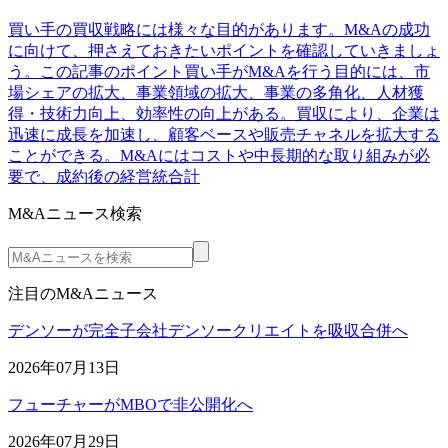
買い手の買収戦略には様々な目的があります。M&Aの成功
に向けて、押さえておきたいポイントを確認していきましょ
う。この記事のポイント買い手がM&Aを行う目的には、市
場シェアの拡大、事業領域の拡大、事業の多角化、人材獲
得・技術力向上、効率性の向上がある。買収により、企業は
迅速に成長を加速し、顧客ベースや販売チャネルを拡大する
ことができる。M&Aにはコストや中長期的な取り組みが必
要で、成約後の経営統合計
M&Aニュース検索
注目のM&Aニュース
デンソーが完全子会社デンソークリエイトを吸収合併へ
2026年07月13日
フューチャーがMBOで非公開化へ
2026年07月29日