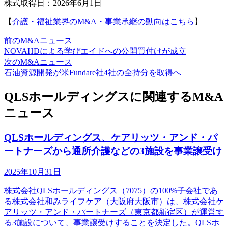
株式取得日：2026年6月1日
【
介護・福祉業界のM&A・事業承継の動向はこちら
】
前のM&Aニュース
NOVAHDによる学びエイドへの公開買付けが成立
次のM&Aニュース
石油資源開発が米Fundare社4社の全持分を取得へ
QLSホールディングスに関連するM&A
ニュース
QLSホールディングス、ケアリッツ・アンド・パ
ートナーズから通所介護などの3施設を事業譲受け
2025年10月31日
株式会社QLSホールディングス（7075）の100%子会社であ
る株式会社和みライフケア（大阪府大阪市）は、株式会社ケ
アリッツ・アンド・パートナーズ（東京都新宿区）が運営す
る3施設について、事業譲受けすることを決定した。QLSホ