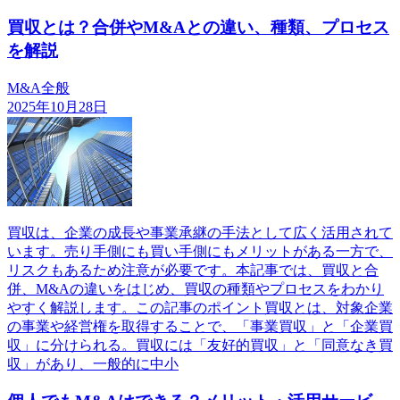
買収とは？合併やM&Aとの違い、種類、プロセス
を解説
M&A全般
2025年10月28日
買収は、企業の成長や事業承継の手法として広く活用されて
います。売り手側にも買い手側にもメリットがある一方で、
リスクもあるため注意が必要です。本記事では、買収と合
併、M&Aの違いをはじめ、買収の種類やプロセスをわかり
やすく解説します。この記事のポイント買収とは、対象企業
の事業や経営権を取得することで、「事業買収」と「企業買
収」に分けられる。買収には「友好的買収」と「同意なき買
収」があり、一般的に中小