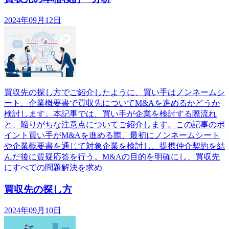
2024年09月12日
買収先の探し方でご紹介したように、買い手はノンネームシ
ート、企業概要書で買収先についてM&Aを進めるかどうか
検討します。本記事では、買い手が企業を検討する際流れ
と、陥りがちな注意点についてご紹介します。この記事のポ
イント買い手がM&Aを進める際、最初にノンネームシート
や企業概要書を通じて対象企業を検討し、提携仲介契約を結
んだ後に質疑応答を行う。M&Aの目的を明確にし、買収先
にすべての問題解決を求め
買収先の探し方
2024年09月10日