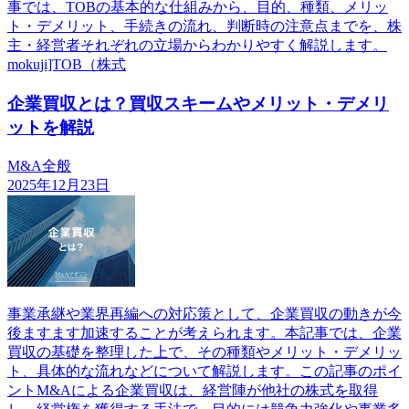
事では、TOBの基本的な仕組みから、目的、種類、メリッ
ト・デメリット、手続きの流れ、判断時の注意点までを、株
主・経営者それぞれの立場からわかりやすく解説します。
mokuji]TOB（株式
企業買収とは？買収スキームやメリット・デメリ
ットを解説
M&A全般
2025年12月23日
事業承継や業界再編への対応策として、企業買収の動きが今
後ますます加速することが考えられます。本記事では、企業
買収の基礎を整理した上で、その種類やメリット・デメリッ
ト、具体的な流れなどについて解説します。この記事のポイ
ントM&Aによる企業買収は、経営陣が他社の株式を取得