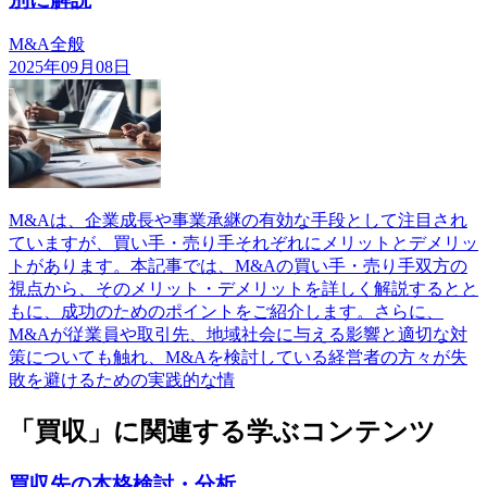
M&A全般
2025年09月08日
M&Aは、企業成長や事業承継の有効な手段として注目され
ていますが、買い手・売り手それぞれにメリットとデメリッ
トがあります。本記事では、M&Aの買い手・売り手双方の
視点から、そのメリット・デメリットを詳しく解説するとと
もに、成功のためのポイントをご紹介します。さらに、
M&Aが従業員や取引先、地域社会に与える影響と適切な対
策についても触れ、M&Aを検討している経営者の方々が失
敗を避けるための実践的な情
「買収」に関連する学ぶコンテンツ
買収先の本格検討・分析