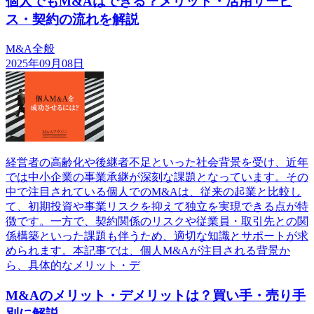
個人でもM&Aはできる？メリット・活用サービ
ス・契約の流れを解説
M&A全般
2025年09月08日
経営者の高齢化や後継者不足といった社会背景を受け、近年
では中小企業の事業承継が深刻な課題となっています。その
中で注目されている個人でのM&Aは、従来の起業と比較し
て、初期投資や事業リスクを抑えて独立を実現できる点が特
徴です。一方で、契約関係のリスクや従業員・取引先との関
係構築といった課題も伴うため、適切な知識とサポートが求
められます。本記事では、個人M&Aが注目される背景か
ら、具体的なメリット・デ
M&Aのメリット・デメリットは？買い手・売り手
別に解説