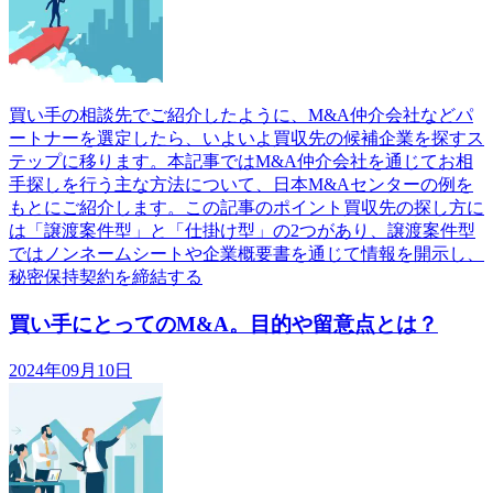
買い手の相談先でご紹介したように、M&A仲介会社などパ
ートナーを選定したら、いよいよ買収先の候補企業を探すス
テップに移ります。本記事ではM&A仲介会社を通じてお相
手探しを行う主な方法について、日本M&Aセンターの例を
もとにご紹介します。この記事のポイント買収先の探し方に
は「譲渡案件型」と「仕掛け型」の2つがあり、譲渡案件型
ではノンネームシートや企業概要書を通じて情報を開示し、
秘密保持契約を締結する
買い手にとってのM&A。目的や留意点とは？
2024年09月10日