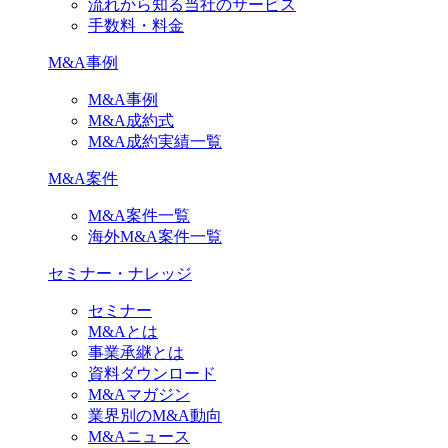
流れから知る当社のサービス
手数料・料金
M&A事例
M&A事例
M&A成約式
M&A成約実績一覧
M&A案件
M&A案件一覧
海外M&A案件一覧
セミナー・ナレッジ
セミナー
M&Aとは
事業承継とは
資料ダウンロード
M&Aマガジン
業界別のM&A動向
M&Aニュース