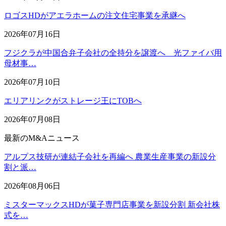
ロゴスHDがアエラホームの注文住宅事業を承継へ
2026年07月16日
フジクラが中国合弁子会社の全持分を譲渡へ 光ファイバ用
母材事…
2026年07月10日
エリアリンクがストレージ王にTOBへ
2026年07月08日
最新のM&Aニュース
アルプス技研が連結子会社を再編へ 農業生産事業の新設分
割と派…
2026年08月06日
ミスターマックスHDが菓子専門店事業を新設分割 新会社株
式を…