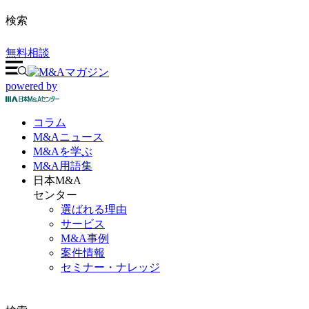
検索
無料相談
powered by
コラム
M&A
ニュース
M&Aを
学ぶ
M&A
用語集
日本M&A
センター
選ばれる理由
サービス
M&A事例
案件情報
セミナー・ナレッジ