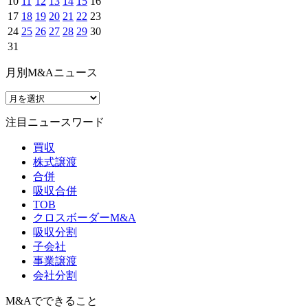
10
11
12
13
14
15
16
17
18
19
20
21
22
23
24
25
26
27
28
29
30
31
月別M&Aニュース
注目ニュースワード
買収
株式譲渡
合併
吸収合併
TOB
クロスボーダーM&A
吸収分割
子会社
事業譲渡
会社分割
M&Aでできること