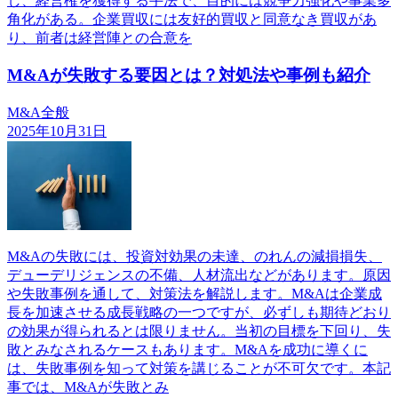
し、経営権を獲得する手法で、目的には競争力強化や事業多
角化がある。企業買収には友好的買収と同意なき買収があ
り、前者は経営陣との合意を
M&Aが失敗する要因とは？対処法や事例も紹介
M&A全般
2025年10月31日
M&Aの失敗には、投資対効果の未達、のれんの減損損失、
デューデリジェンスの不備、人材流出などがあります。原因
や失敗事例を通して、対策法を解説します。M&Aは企業成
長を加速させる成長戦略の一つですが、必ずしも期待どおり
の効果が得られるとは限りません。当初の目標を下回り、失
敗とみなされるケースもあります。M&Aを成功に導くに
は、失敗事例を知って対策を講じることが不可欠です。本記
事では、M&Aが失敗とみ