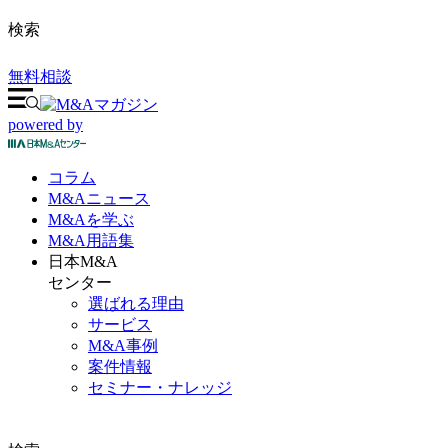
検索
無料相談
powered by
コラム
M&A
ニュース
M&Aを
学ぶ
M&A
用語集
日本M&A
センター
選ばれる理由
サービス
M&A事例
案件情報
セミナー・ナレッジ