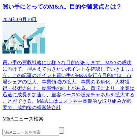
買い手にとってのM&A。目的や留意点とは？
2024年09月10日
買い手の買収戦略には様々な目的があります。M&Aの成功
に向けて、押さえておきたいポイントを確認していきましょ
う。この記事のポイント買い手がM&Aを行う目的には、市
場シェアの拡大、事業領域の拡大、事業の多角化、人材獲
得・技術力向上、効率性の向上がある。買収により、企業は
迅速に成長を加速し、顧客ベースや販売チャネルを拡大する
ことができる。M&Aにはコストや中長期的な取り組みが必
要で、成約後の経営統合計
M&Aニュース検索