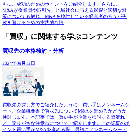
もに、成功のためのポイントをご紹介します。さらに、
M&Aが従業員や取引先、地域社会に与える影響と適切な対
策についても触れ、M&Aを検討している経営者の方々が失
敗を避けるための実践的な情
「買収」に関連する学ぶコンテンツ
買収先の本格検討・分析
2024年09月12日
買収先の探し方でご紹介したように、買い手はノンネームシ
ート、企業概要書で買収先についてM&Aを進めるかどうか
検討します。本記事では、買い手が企業を検討する際流れ
と、陥りがちな注意点についてご紹介します。この記事のポ
イント買い手がM&Aを進める際、最初にノンネームシート