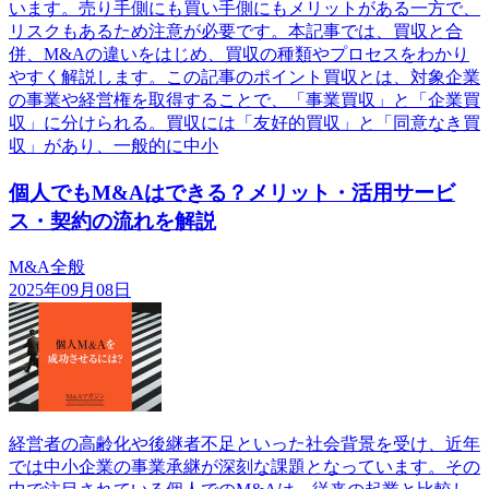
います。売り手側にも買い手側にもメリットがある一方で、
リスクもあるため注意が必要です。本記事では、買収と合
併、M&Aの違いをはじめ、買収の種類やプロセスをわかり
やすく解説します。この記事のポイント買収とは、対象企業
の事業や経営権を取得することで、「事業買収」と「企業買
収」に分けられる。買収には「友好的買収」と「同意なき買
収」があり、一般的に中小
個人でもM&Aはできる？メリット・活用サービ
ス・契約の流れを解説
M&A全般
2025年09月08日
経営者の高齢化や後継者不足といった社会背景を受け、近年
では中小企業の事業承継が深刻な課題となっています。その