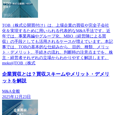
TOB（株式公開買付け）は、上場企業の買収や完全子会社
化を実現するために用いられる代表的なM&A手法です。近
年では、事業再編やグループ化、MBO（経営陣による買
収）の手段としても活用されるケースが増えています。本記
事では、TOBの基本的な仕組みから、目的、種類、メリッ
ト・デメリット、手続きの流れ、判断時の注意点までを、株
主・経営者それぞれの立場からわかりやすく解説します。
mokuji]TOB（株式
企業買収とは？買収スキームやメリット・デメリ
ットを解説
M&A全般
2025年12月23日