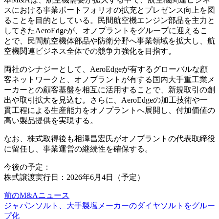
スにおける事業ポートフォリオの拡充とプレゼンス向上を図
ることを目的としている。民間航空機エンジン部品を主力と
してきたAeroEdgeが、オノプラントをグループに迎えるこ
とで、民間航空機体部品や防衛分野へ事業領域を拡大し、航
空機関連ビジネス全体での競争力強化を目指す。
両社のシナジーとして、AeroEdgeが有するグローバルな顧
客ネットワークと、オノプラントが有する国内大手重工業メ
ーカーとの顧客基盤を相互に活用することで、新規取引の創
出や取引拡大を見込む。さらに、AeroEdgeの加工技術や一
貫工程による生産能力をオノプラントへ展開し、付加価値の
高い製品提供を実現する。
なお、株式取得後も相澤昌宏氏がオノプラントの代表取締役
に留任し、事業運営の継続性を確保する。
今後の予定：
株式譲渡実行日：2026年6月4日（予定）
前のM&Aニュース
ジャパンソルト、大手製塩メーカーのダイヤソルトをグルー
プ化