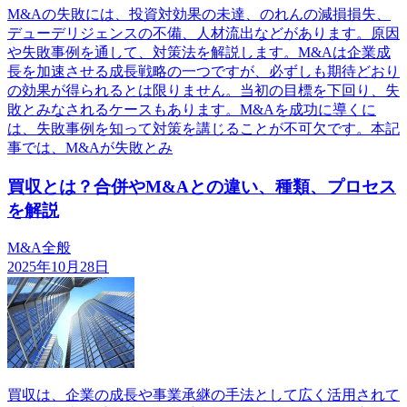
M&Aの失敗には、投資対効果の未達、のれんの減損損失、
デューデリジェンスの不備、人材流出などがあります。原因
や失敗事例を通して、対策法を解説します。M&Aは企業成
長を加速させる成長戦略の一つですが、必ずしも期待どおり
の効果が得られるとは限りません。当初の目標を下回り、失
敗とみなされるケースもあります。M&Aを成功に導くに
は、失敗事例を知って対策を講じることが不可欠です。本記
事では、M&Aが失敗とみ
買収とは？合併やM&Aとの違い、種類、プロセス
を解説
M&A全般
2025年10月28日
買収は、企業の成長や事業承継の手法として広く活用されて