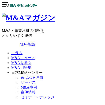
M&A・事業承継の情報を
わかりやすく発信
無料相談
コラム
M&Aニュース
M&Aを学ぶ
M&A用語集
日本M&Aセンター
選ばれる理由
サービス
M&A事例
案件情報
セミナー・ナレッジ