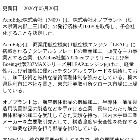
更新日：
2026年05月20日
AeroEdge株式会社（7409）は、株式会社オノプラント（栃
木県河内郡上三川町）の発行済株式100％を取得し、子会社
化することを決定した。
AeroEdgeは、商業用航空機向け航空機エンジン「LEAP」に
搭載されるチタンアルミブレードの量産加工・販売を主力事
業とする企業。仏Airbus社製A320neoファミリーおよび米
Boeing社製737MAXシリーズ用LEAPエンジン向けに、軽量
性および耐熱性に優れたチタンアルミブレードを供給してお
り、加工技術と厳格な品質管理体制を強みとしている。栃木
県足利市に本社を置き、東京証券取引所グロース市場に上場
している。
オノプラントは、航空機体部品の機械加工、半導体・液晶製
造用装置部品の製造などを手がける企業。長年にわたり航空
機体部品の加工を受託してきた実績を持ち、国内大手重工業
メーカーを主要取引先として、構造強度や安全性を確保する
上で重要な役割を担う部品を供給している。
本M&Aは、航空機需要が拡大する中で、航空機関連ビジネ