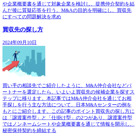
や企業概要書を通じて対象企業を検討し、提携仲介契約を結
んだ後に質疑応答を行う。M&Aの目的を明確にし、買収先
にすべての問題解決を求め
買収先の探し方
2024年09月10日
買い手の相談先でご紹介したように、M&A仲介会社などパ
ートナーを選定したら、いよいよ買収先の候補企業を探すス
テップに移ります。本記事ではM&A仲介会社を通じてお相
手探しを行う主な方法について、日本M&Aセンターの例を
もとにご紹介します。この記事のポイント買収先の探し方に
は「譲渡案件型」と「仕掛け型」の2つがあり、譲渡案件型
ではノンネームシートや企業概要書を通じて情報を開示し、
秘密保持契約を締結する