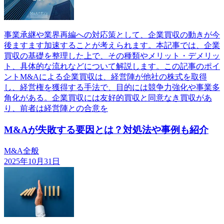
事業承継や業界再編への対応策として、企業買収の動きが今
後ますます加速することが考えられます。本記事では、企業
買収の基礎を整理した上で、その種類やメリット・デメリッ
ト、具体的な流れなどについて解説します。この記事のポイ
ントM&Aによる企業買収は、経営陣が他社の株式を取得
し、経営権を獲得する手法で、目的には競争力強化や事業多
角化がある。企業買収には友好的買収と同意なき買収があ
り、前者は経営陣との合意を
M&Aが失敗する要因とは？対処法や事例も紹介
M&A全般
2025年10月31日