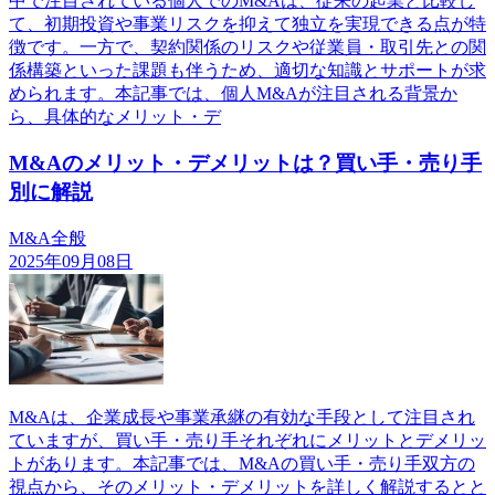
中で注目されている個人でのM&Aは、従来の起業と比較し
て、初期投資や事業リスクを抑えて独立を実現できる点が特
徴です。一方で、契約関係のリスクや従業員・取引先との関
係構築といった課題も伴うため、適切な知識とサポートが求
められます。本記事では、個人M&Aが注目される背景か
ら、具体的なメリット・デ
M&Aのメリット・デメリットは？買い手・売り手
別に解説
M&A全般
2025年09月08日
M&Aは、企業成長や事業承継の有効な手段として注目され
ていますが、買い手・売り手それぞれにメリットとデメリッ
トがあります。本記事では、M&Aの買い手・売り手双方の
視点から、そのメリット・デメリットを詳しく解説するとと