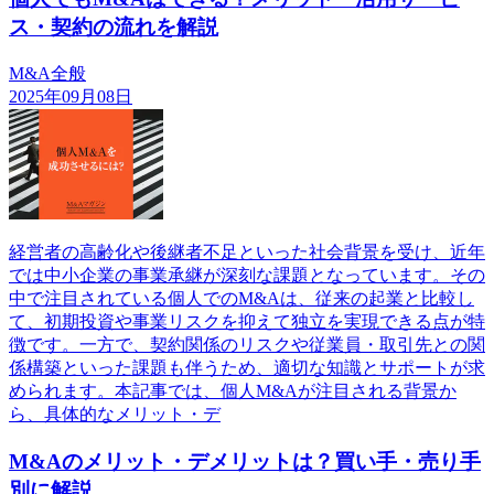
ス・契約の流れを解説
M&A全般
2025年09月08日
経営者の高齢化や後継者不足といった社会背景を受け、近年
では中小企業の事業承継が深刻な課題となっています。その
中で注目されている個人でのM&Aは、従来の起業と比較し
て、初期投資や事業リスクを抑えて独立を実現できる点が特
徴です。一方で、契約関係のリスクや従業員・取引先との関
係構築といった課題も伴うため、適切な知識とサポートが求
められます。本記事では、個人M&Aが注目される背景か
ら、具体的なメリット・デ
M&Aのメリット・デメリットは？買い手・売り手
別に解説