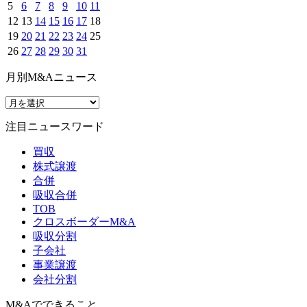
5
6
7
8
9
10
11
12
13
14
15
16
17
18
19
20
21
22
23
24
25
26
27
28
29
30
31
月別M&Aニュース
注目ニュースワード
買収
株式譲渡
合併
吸収合併
TOB
クロスボーダーM&A
吸収分割
子会社
事業譲渡
会社分割
M&Aでできること