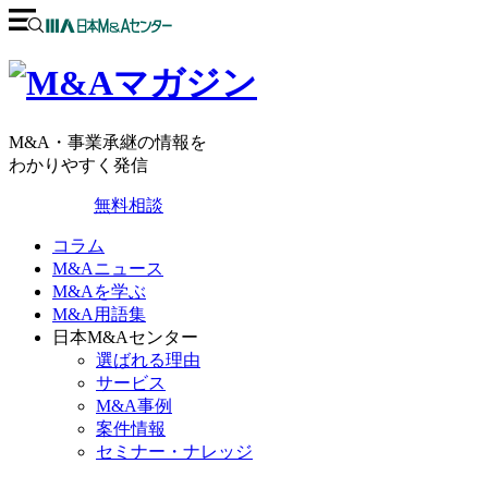
M&A・事業承継の情報を
わかりやすく発信
無料相談
コラム
M&Aニュース
M&Aを学ぶ
M&A用語集
日本M&Aセンター
選ばれる理由
サービス
M&A事例
案件情報
セミナー・ナレッジ