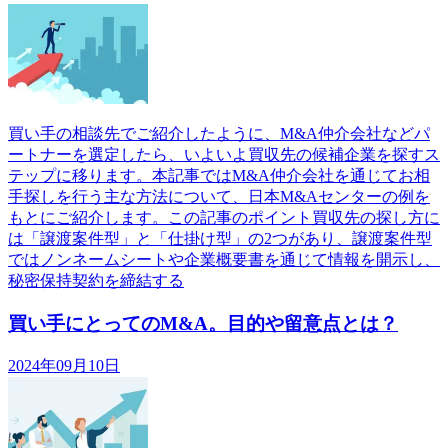
買い手の相談先でご紹介したように、M&A仲介会社などパ
ートナーを選定したら、いよいよ買収先の候補企業を探すス
テップに移ります。本記事ではM&A仲介会社を通じてお相
手探しを行う主な方法について、日本M&Aセンターの例を
もとにご紹介します。この記事のポイント買収先の探し方に
は「譲渡案件型」と「仕掛け型」の2つがあり、譲渡案件型
ではノンネームシートや企業概要書を通じて情報を開示し、
秘密保持契約を締結する
買い手にとってのM&A。目的や留意点とは？
2024年09月10日