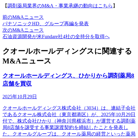
【
調剤薬局業界のM&A・事業承継の動向はこちら
】
前のM&Aニュース
パナソニックHD、グループ再編を発表
次のM&Aニュース
石油資源開発が米Fundare社4社の全持分を取得へ
クオールホールディングスに関連する
M&Aニュース
クオールホールディングス、ひかりから調剤薬局8
店舗を買収
2025年10月29日
クオールホールディングス株式会社（3034）は、連結子会社
であるクオール株式会社（東京都港区）が、2025年10月29日
付で、株式会社ひかり（神奈川県横浜市）が運営する調剤薬
局8店舗を譲受する事業譲渡契約を締結したことを発表し
た。クオールグループは、クオール薬局の経営といった薬局