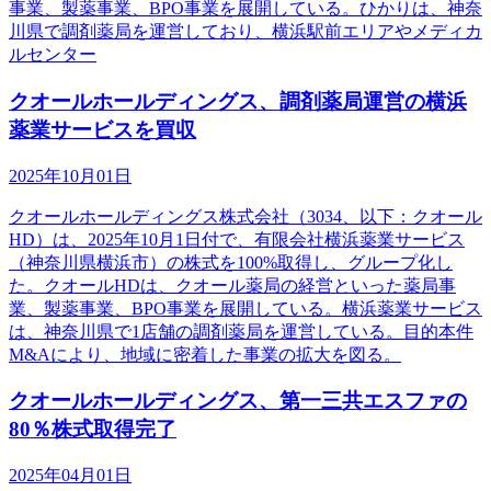
事業、製薬事業、BPO事業を展開している。ひかりは、神奈
川県で調剤薬局を運営しており、横浜駅前エリアやメディカ
ルセンター
クオールホールディングス、調剤薬局運営の横浜
薬業サービスを買収
2025年10月01日
クオールホールディングス株式会社（3034、以下：クオール
HD）は、2025年10月1日付で、有限会社横浜薬業サービス
（神奈川県横浜市）の株式を100%取得し、グループ化し
た。クオールHDは、クオール薬局の経営といった薬局事
業、製薬事業、BPO事業を展開している。横浜薬業サービス
は、神奈川県で1店舗の調剤薬局を運営している。目的本件
M&Aにより、地域に密着した事業の拡大を図る。
クオールホールディングス、第一三共エスファの
80％株式取得完了
2025年04月01日