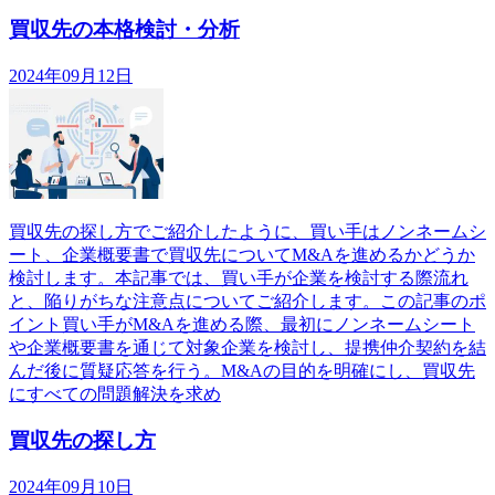
買収先の本格検討・分析
2024年09月12日
買収先の探し方でご紹介したように、買い手はノンネームシ
ート、企業概要書で買収先についてM&Aを進めるかどうか
検討します。本記事では、買い手が企業を検討する際流れ
と、陥りがちな注意点についてご紹介します。この記事のポ
イント買い手がM&Aを進める際、最初にノンネームシート
や企業概要書を通じて対象企業を検討し、提携仲介契約を結
んだ後に質疑応答を行う。M&Aの目的を明確にし、買収先
にすべての問題解決を求め
買収先の探し方
2024年09月10日