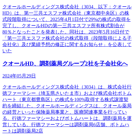
クオールホールディングス株式会社（3034、以下：クオール
HD）は、第一三共エスファ株式会社（東京都中央区）の株
式段階取得について、2025年4月1日付で29%の株式の取得を
完了し、クオールHDの第一三共エスファ所有株式割合が
80％となったことを発表した。同社は、2023年5月16日付で
「第一三共エスファ株式会社の株式取得（段階取得による子
会社化）及び業績予想の修正に関するお知らせ」を公表して
いた
クオールHD、調剤薬局グループ2社を子会社化へ
2024年05月29日
クオールホールディングス株式会社（3034）は、株式会社行
徳ファーマシー（埼玉県さいたま市）および株式会社ボトム
ハート（東京都豊島区）の株式を100%取得する株式譲渡契
約を締結した。クオールホールディングスは、クオール薬局
の経営といった保険薬局事業と、医療関連事業を行ってい
る。行徳ファーマシーおよびボトムハートは、調剤薬局を運
営している。行徳ファーマシーは調剤薬局6店舗、ボトムハ
ートは調剤薬局2店