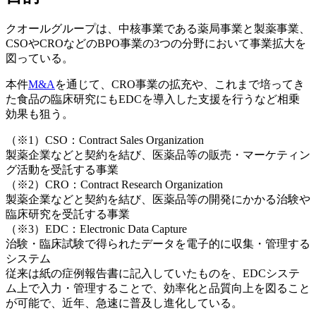
クオールグループは、中核事業である薬局事業と製薬事業、
CSOやCROなどのBPO事業の3つの分野において事業拡大を
図っている。
本件
M&A
を通じて、CRO事業の拡充や、これまで培ってき
た食品の臨床研究にもEDCを導入した支援を行うなど相乗
効果も狙う。
（※1）CSO：Contract Sales Organization
製薬企業などと契約を結び、医薬品等の販売・マーケティン
グ活動を受託する事業
（※2）CRO：Contract Research Organization
製薬企業などと契約を結び、医薬品等の開発にかかる治験や
臨床研究を受託する事業
（※3）EDC：Electronic Data Capture
治験・臨床試験で得られたデータを電子的に収集・管理する
システム
従来は紙の症例報告書に記入していたものを、EDCシステ
ム上で入力・管理することで、効率化と品質向上を図ること
が可能で、近年、急速に普及し進化している。