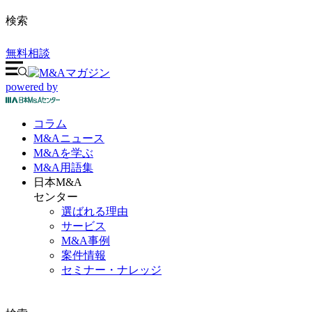
検索
無料相談
powered by
コラム
M&A
ニュース
M&Aを
学ぶ
M&A
用語集
日本M&A
センター
選ばれる理由
サービス
M&A事例
案件情報
セミナー・ナレッジ