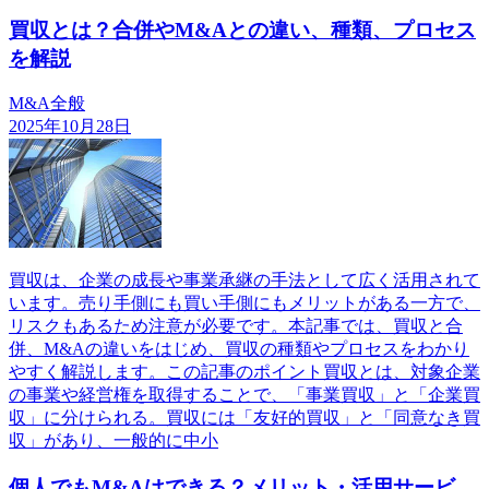
買収とは？合併やM&Aとの違い、種類、プロセス
を解説
M&A全般
2025年10月28日
買収は、企業の成長や事業承継の手法として広く活用されて
います。売り手側にも買い手側にもメリットがある一方で、
リスクもあるため注意が必要です。本記事では、買収と合
併、M&Aの違いをはじめ、買収の種類やプロセスをわかり
やすく解説します。この記事のポイント買収とは、対象企業
の事業や経営権を取得することで、「事業買収」と「企業買
収」に分けられる。買収には「友好的買収」と「同意なき買
収」があり、一般的に中小
個人でもM&Aはできる？メリット・活用サービ