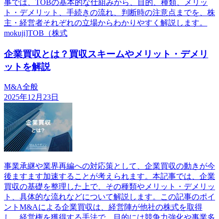
事では、TOBの基本的な仕組みから、目的、種類、メリッ
ト・デメリット、手続きの流れ、判断時の注意点までを、株
主・経営者それぞれの立場からわかりやすく解説します。
mokuji]TOB（株式
企業買収とは？買収スキームやメリット・デメリ
ットを解説
M&A全般
2025年12月23日
事業承継や業界再編への対応策として、企業買収の動きが今
後ますます加速することが考えられます。本記事では、企業
買収の基礎を整理した上で、その種類やメリット・デメリッ
ト、具体的な流れなどについて解説します。この記事のポイ
ントM&Aによる企業買収は、経営陣が他社の株式を取得
し、経営権を獲得する手法で、目的には競争力強化や事業多