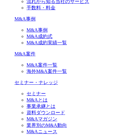
流れから知る当社のサービス
手数料・料金
M&A事例
M&A事例
M&A成約式
M&A成約実績一覧
M&A案件
M&A案件一覧
海外M&A案件一覧
セミナー・ナレッジ
セミナー
M&Aとは
事業承継とは
資料ダウンロード
M&Aマガジン
業界別のM&A動向
M&Aニュース