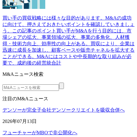
買い手の買収戦略には様々な目的があります。M&Aの成功
に向けて、押さえておきたいポイントを確認していきましょ
う。この記事のポイント買い手がM&Aを行う目的には、市
場シェアの拡大、事業領域の拡大、事業の多角化、人材獲
得・技術力向上、効率性の向上がある。買収により、企業は
迅速に成長を加速し、顧客ベースや販売チャネルを拡大する
ことができる。M&Aにはコストや中長期的な取り組みが必
要で、成約後の経営統合計
M&Aニュース検索
注目のM&Aニュース
デンソーが完全子会社デンソークリエイトを吸収合併へ
2026年07月13日
フューチャーがMBOで非公開化へ