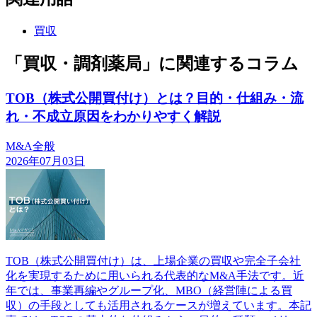
買収
「買収・調剤薬局」に関連するコラム
TOB（株式公開買付け）とは？目的・仕組み・流
れ・不成立原因をわかりやすく解説
M&A全般
2026年07月03日
TOB（株式公開買付け）は、上場企業の買収や完全子会社
化を実現するために用いられる代表的なM&A手法です。近
年では、事業再編やグループ化、MBO（経営陣による買
収）の手段としても活用されるケースが増えています。本記