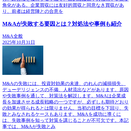
角化がある。企業買収には友好的買収と同意なき買収があ
り、前者は経営陣との合意を
M&Aが失敗する要因とは？対処法や事例も紹介
M&A全般
2025年10月31日
M&Aの失敗には、投資対効果の未達、のれんの減損損失、
デューデリジェンスの不備、人材流出などがあります。原因
や失敗事例を通して、対策法を解説します。M&Aは企業成
長を加速させる成長戦略の一つですが、必ずしも期待どおり
の効果が得られるとは限りません。当初の目標を下回り、失
敗とみなされるケースもあります。M&Aを成功に導くに
は、失敗事例を知って対策を講じることが不可欠です。本記
事では、M&Aが失敗とみ