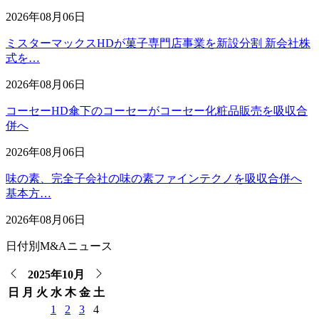
2026年08月06日
ミスターマックスHDが菓子専門店事業を新設分割 新会社株
式を…
2026年08月06日
コーセーHD傘下のコーセーがコーセー化粧品販売を吸収合
併へ
2026年08月06日
味の素、完全子会社の味の素ファインテクノを吸収合併へ
基本方…
2026年08月06日
日付別M&Aニュース
2025年10月
日
月
火
水
木
金
土
1
2
3
4