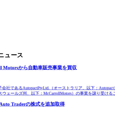
ニュース
l Motorsから自動車販売事業を買収
utopactPtyLtd.（オーストラリア、以下：Autopact）の子
ューサウスウェールズ州、以下：McCarrollMotors）の事業を譲り受け
o Traderの株式を追加取得