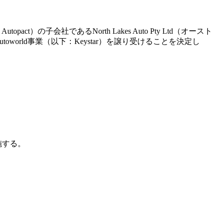
ct）の子会社であるNorth Lakes Auto Pty Ltd（オースト
r Autoworld事業（以下：Keystar）を譲り受けることを決定し
施する。