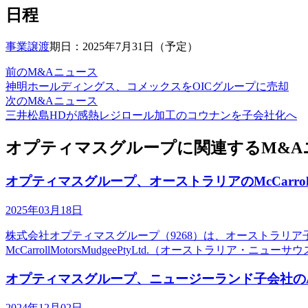
日程
事業譲渡
期日：2025年7月31日（予定）
前のM&Aニュース
神明ホールディングス、コメックスをOICグループに売却
次のM&Aニュース
三井松島HDが感熱レジロール加工のコウナンを子会社化へ
オプティマスグループに関連するM&A
オプティマスグループ、オーストラリアのMcCarrol
2025年03月18日
株式会社オプティマスグループ（9268）は、オーストラリア子会社であるA
McCarrollMotorsMudgeePtyLtd.（オーストラリア・ニ
オプティマスグループ、ニュージーランド子会社のAut
2024年12月02日