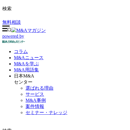
検索
無料相談
powered by
コラム
M&A
ニュース
M&Aを
学ぶ
M&A
用語集
日本M&A
センター
選ばれる理由
サービス
M&A事例
案件情報
セミナー・ナレッジ