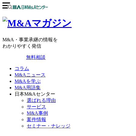
M&A・事業承継の情報を
わかりやすく発信
無料相談
コラム
M&Aニュース
M&Aを学ぶ
M&A用語集
日本M&Aセンター
選ばれる理由
サービス
M&A事例
案件情報
セミナー・ナレッジ