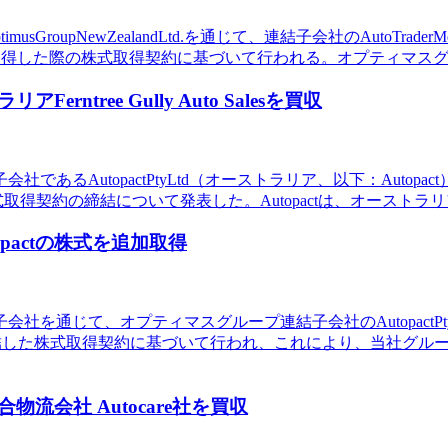
roupNewZealandLtd.を通じて、連結子会社のAutoTraderM
aderを取得した際の株式取得契約に基づいて行われる。オプティ
ree Gully Auto Salesを買収
topactPtyLtd（オーストラリア、以下：Autopact）が、Fer
する株式取得契約の締結について発表した。Autopactは、オース
pactの株式を追加取得
を通じて、オプティマスグループ連結子会社のAutopactPty
際に締結した株式取得契約に基づいて行われ、これにより、当社グループ
会社 Autocare社を買収