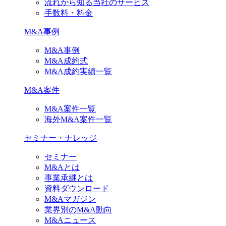
流れから知る当社のサービス
手数料・料金
M&A事例
M&A事例
M&A成約式
M&A成約実績一覧
M&A案件
M&A案件一覧
海外M&A案件一覧
セミナー・ナレッジ
セミナー
M&Aとは
事業承継とは
資料ダウンロード
M&Aマガジン
業界別のM&A動向
M&Aニュース