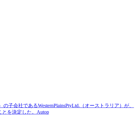
会社であるWesternPlainsPtyLtd.（オーストラリア）が、
ることを決定した。Autop