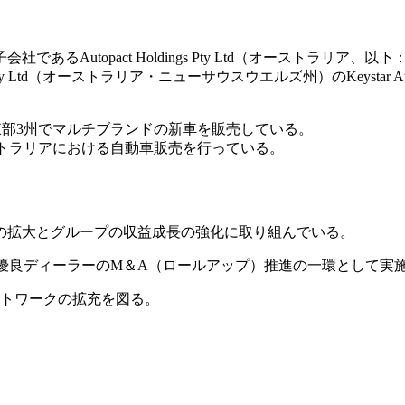
opact Holdings Pty Ltd（オーストラリア、以下：Autopa
ail Pty Ltd（オーストラリア・ニューサウスウエルズ州）のKeysta
ア東部3州でマルチブランドの新車を販売している。
ilはともに、オーストラリアにおける自動車販売を行っている。
の拡大とグループの収益成長の強化に取り組んでいる。
る地場優良ディーラーのM＆A（ロールアップ）推進の一環として実
ットワークの拡充を図る。