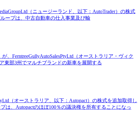
ediaGroupLtd（ニュージーランド、以下：AutoTrader）の株式
マスグループは、中古自動車の仕入事業及び輸
ntreeGullyAutoSalesPtyLtd（オーストラリア・ヴィク
トラリア東部3州でマルチブランドの新車を展開する
Ltd（オーストラリア、以下：Autopact）の株式を追加取得し
は、Autopactのほぼ100％の議決権を所有することになっ