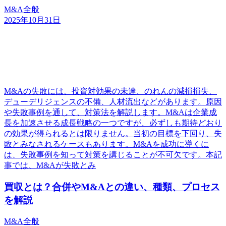
M&A全般
2025年10月31日
M&Aの失敗には、投資対効果の未達、のれんの減損損失、
デューデリジェンスの不備、人材流出などがあります。原因
や失敗事例を通して、対策法を解説します。M&Aは企業成
長を加速させる成長戦略の一つですが、必ずしも期待どおり
の効果が得られるとは限りません。当初の目標を下回り、失
敗とみなされるケースもあります。M&Aを成功に導くに
は、失敗事例を知って対策を講じることが不可欠です。本記
事では、M&Aが失敗とみ
買収とは？合併やM&Aとの違い、種類、プロセス
を解説
M&A全般