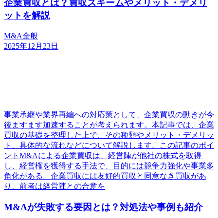
企業買収とは？買収スキームやメリット・デメリ
ットを解説
M&A全般
2025年12月23日
事業承継や業界再編への対応策として、企業買収の動きが今
後ますます加速することが考えられます。本記事では、企業
買収の基礎を整理した上で、その種類やメリット・デメリッ
ト、具体的な流れなどについて解説します。この記事のポイ
ントM&Aによる企業買収は、経営陣が他社の株式を取得
し、経営権を獲得する手法で、目的には競争力強化や事業多
角化がある。企業買収には友好的買収と同意なき買収があ
り、前者は経営陣との合意を
M&Aが失敗する要因とは？対処法や事例も紹介