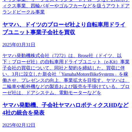
ィクス事業、四輪バギーやゴルフカーなどを扱うアウトドア
ランドビークル事業
ヤマハ、ドイツのブローゼ社より自転車用ドライ
ブユニット事業子会社を買収
2025年03月31日
ヤマハ発動機株式会社（7272）は、Brose社（ドイツ、以
下：ブローゼ社）の自転車用ドライブユニット（e-Kit）事業
子会社の買収について、同社と契約を締結した。買収に伴
い、3月に設立した新会社「YamahaMotoreBikeSystems」を稼
働させ、プレゼンスの向上、事業拡大を目指す。ヤマハは、
二輪車や船外機などの製造および販売を手掛けている。ブロ
ーゼ社は、ドアシステム、電動モーターなどを
ヤマハ発動機、子会社ヤマハロボティクスHDなど
4社の統合を発表
2025年02月12日