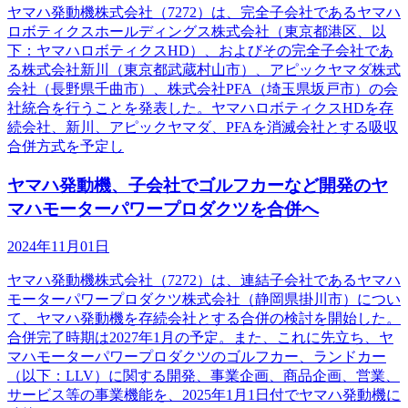
ヤマハ発動機株式会社（7272）は、完全子会社であるヤマハ
ロボティクスホールディングス株式会社（東京都港区、以
下：ヤマハロボティクスHD）、およびその完全子会社であ
る株式会社新川（東京都武蔵村山市）、アピックヤマダ株式
会社（長野県千曲市）、株式会社PFA（埼玉県坂戸市）の会
社統合を行うことを発表した。ヤマハロボティクスHDを存
続会社、新川、アピックヤマダ、PFAを消滅会社とする吸収
合併方式を予定し
ヤマハ発動機、子会社でゴルフカーなど開発のヤ
マハモーターパワープロダクツを合併へ
2024年11月01日
ヤマハ発動機株式会社（7272）は、連結子会社であるヤマハ
モーターパワープロダクツ株式会社（静岡県掛川市）につい
て、ヤマハ発動機を存続会社とする合併の検討を開始した。
合併完了時期は2027年1月の予定。また、これに先立ち、ヤ
マハモーターパワープロダクツのゴルフカー、ランドカー
（以下：LLV）に関する開発、事業企画、商品企画、営業、
サービス等の事業機能を、2025年1月1日付でヤマハ発動機に