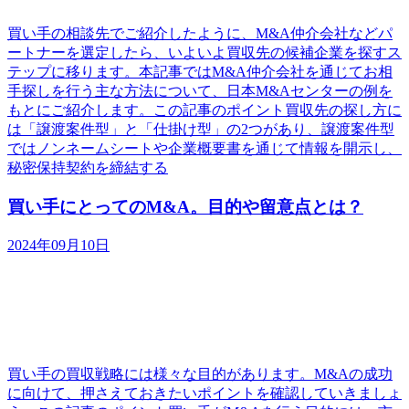
買い手の相談先でご紹介したように、M&A仲介会社などパ
ートナーを選定したら、いよいよ買収先の候補企業を探すス
テップに移ります。本記事ではM&A仲介会社を通じてお相
手探しを行う主な方法について、日本M&Aセンターの例を
もとにご紹介します。この記事のポイント買収先の探し方に
は「譲渡案件型」と「仕掛け型」の2つがあり、譲渡案件型
ではノンネームシートや企業概要書を通じて情報を開示し、
秘密保持契約を締結する
買い手にとってのM&A。目的や留意点とは？
2024年09月10日
買い手の買収戦略には様々な目的があります。M&Aの成功
に向けて、押さえておきたいポイントを確認していきましょ