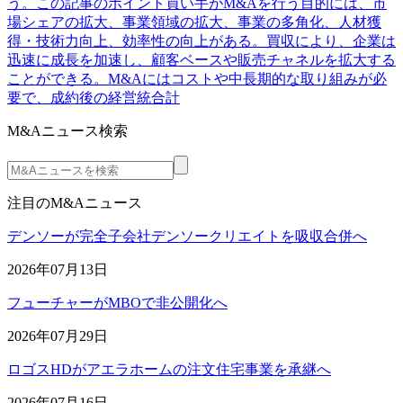
う。この記事のポイント買い手がM&Aを行う目的には、市
場シェアの拡大、事業領域の拡大、事業の多角化、人材獲
得・技術力向上、効率性の向上がある。買収により、企業は
迅速に成長を加速し、顧客ベースや販売チャネルを拡大する
ことができる。M&Aにはコストや中長期的な取り組みが必
要で、成約後の経営統合計
M&Aニュース検索
注目のM&Aニュース
デンソーが完全子会社デンソークリエイトを吸収合併へ
2026年07月13日
フューチャーがMBOで非公開化へ
2026年07月29日
ロゴスHDがアエラホームの注文住宅事業を承継へ
2026年07月16日