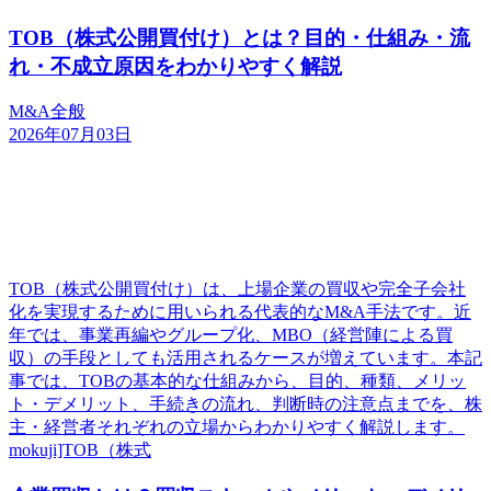
TOB（株式公開買付け）とは？目的・仕組み・流
れ・不成立原因をわかりやすく解説
M&A全般
2026年07月03日
TOB（株式公開買付け）は、上場企業の買収や完全子会社
化を実現するために用いられる代表的なM&A手法です。近
年では、事業再編やグループ化、MBO（経営陣による買
収）の手段としても活用されるケースが増えています。本記
事では、TOBの基本的な仕組みから、目的、種類、メリッ
ト・デメリット、手続きの流れ、判断時の注意点までを、株
主・経営者それぞれの立場からわかりやすく解説します。
mokuji]TOB（株式