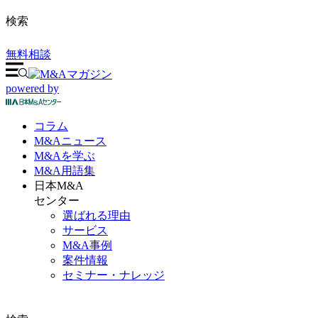
検索
無料相談
powered by
コラム
M&A
ニュース
M&Aを
学ぶ
M&A
用語集
日本M&A
センター
選ばれる理由
サービス
M&A事例
案件情報
セミナー・ナレッジ