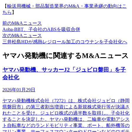
【
輸送用機械・部品製造業界のM&A・事業承継の動向はこ
ちら
】
前のM&Aニュース
Aoba-BBT、子会社のABSを吸収合併
次のM&Aニュース
三井松島HDが感熱レジロール加工のコウナンを子会社化へ
ヤマハ発動機に関連するM&Aニュース
ヤマハ発動機、サッカーJ2「ジュビロ磐田」を子
会社化
2026年01月29日
ヤマハ発動機株式会社（7272）は、株式会社ジュビロ（静岡
県磐田市）の第三者割当増資による新規株式発行等が決議さ
れたことを受け、ジュビロ株式の過半数を取得し、子会社化
することを決定した。ヤマハ発動機は、二輪車や電動アシス
ト自転車などのランドモビリティ事業、ボート、船外機等の
マリン事業、サーフェスマウンターやドローンなどのロボテ