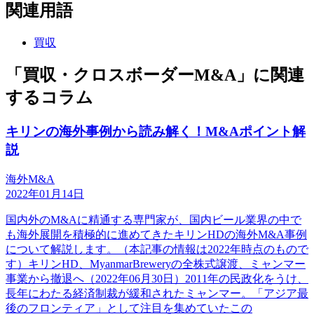
関連用語
買収
「買収・クロスボーダーM&A」に関連
するコラム
キリンの海外事例から読み解く！M&Aポイント解
説
海外M&A
2022年01月14日
国内外のM&Aに精通する専門家が、国内ビール業界の中で
も海外展開を積極的に進めてきたキリンHDの海外M&A事例
について解説します。（本記事の情報は2022年時点のもので
す）キリンHD、MyanmarBreweryの全株式譲渡、ミャンマー
事業から撤退へ（2022年06月30日）2011年の民政化をうけ、
長年にわたる経済制裁が緩和されたミャンマー。「アジア最
後のフロンティア」として注目を集めていたこの