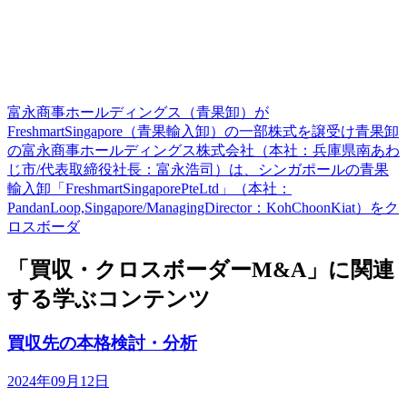
富永商事ホールディングス（青果卸）が
FreshmartSingapore（青果輸入卸）の一部株式を譲受け青果卸
の富永商事ホールディングス株式会社（本社：兵庫県南あわ
じ市/代表取締役社長：富永浩司）は、シンガポールの青果
輸入卸「FreshmartSingaporePteLtd」（本社：
PandanLoop,Singapore/ManagingDirector：KohChoonKiat）をク
ロスボーダ
「買収・クロスボーダーM&A」に関連
する学ぶコンテンツ
買収先の本格検討・分析
2024年09月12日