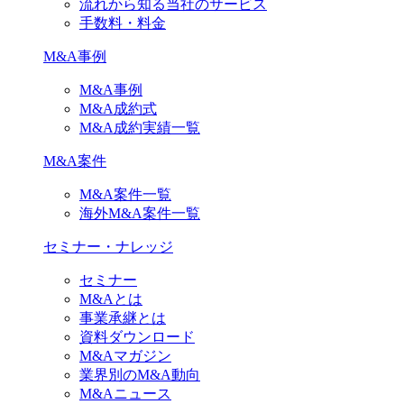
流れから知る当社のサービス
手数料・料金
M&A事例
M&A事例
M&A成約式
M&A成約実績一覧
M&A案件
M&A案件一覧
海外M&A案件一覧
セミナー・ナレッジ
セミナー
M&Aとは
事業承継とは
資料ダウンロード
M&Aマガジン
業界別のM&A動向
M&Aニュース