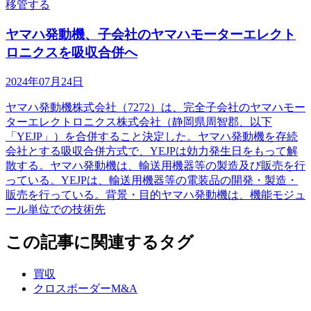
移管する
ヤマハ発動機、子会社のヤマハモーターエレクト
ロニクスを吸収合併へ
2024年07月24日
ヤマハ発動機株式会社（7272）は、完全子会社のヤマハモー
ターエレクトロニクス株式会社（静岡県周智郡、以下
「YEJP」）を合併すること決定した。ヤマハ発動機を存続
会社とする吸収合併方式で、YEJPは効力発生日をもって解
散する。ヤマハ発動機は、輸送用機器等の製造及び販売を行
っている。YEJPは、輸送用機器等の電装品の開発・製造・
販売を行っている。背景・目的ヤマハ発動機は、機能モジュ
ール単位での技術先
この記事に関連するタグ
買収
クロスボーダーM&A