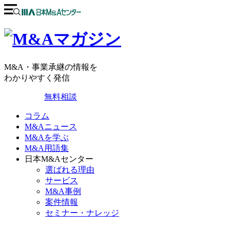
M&A・事業承継の情報を
わかりやすく発信
無料相談
コラム
M&Aニュース
M&Aを学ぶ
M&A用語集
日本M&Aセンター
選ばれる理由
サービス
M&A事例
案件情報
セミナー・ナレッジ