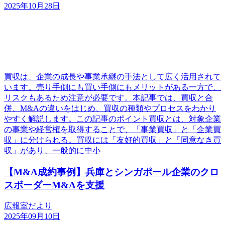
2025年10月28日
買収は、企業の成長や事業承継の手法として広く活用されて
います。売り手側にも買い手側にもメリットがある一方で、
リスクもあるため注意が必要です。本記事では、買収と合
併、M&Aの違いをはじめ、買収の種類やプロセスをわかり
やすく解説します。この記事のポイント買収とは、対象企業
の事業や経営権を取得することで、「事業買収」と「企業買
収」に分けられる。買収には「友好的買収」と「同意なき買
収」があり、一般的に中小
【M&A成約事例】兵庫とシンガポール企業のクロ
スボーダーM&Aを支援
広報室だより
2025年09月10日