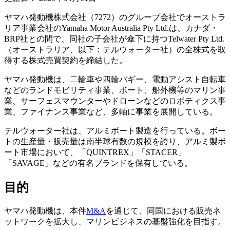
ヤマハ発動機株式会社（7272）のグループ会社でオーストラ
リア事業会社のYamaha Motor Australia Pty Ltd.は、カナダ・
BRP社との間で、同社の子会社が傘下に持つTelwater Pty Ltd.
（オーストラリア、以下：テルウォーター社）の全株式を取
得する株式売買契約を締結した。
ヤマハ発動機は、二輪車や四輪バギー、電動アシスト自転車
などのランドモビリティ事業、ボート、船外機等のマリン事
業、サーフェスマウンターやドローンなどのロボティクス事
業、ファイナンス事業など、多軸に事業を展開している。
テルウォーター社は、アルミボート製造を行っている。ボー
トの生産量・販売量は南半球有数の規模を誇り、アルミ製ボ
ート市場において、「QUINTREX」「STACER」
「SAVAGE」などの有名ブランドを保有している。
目的
ヤマハ発動機は、本件
M&A
を通じて、同国における販売ネ
ットワークを拡大し、マリンビジネスの基盤強化を目指す。