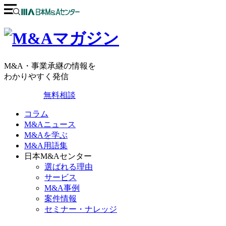
M&A・事業承継の情報を
わかりやすく発信
無料相談
コラム
M&Aニュース
M&Aを学ぶ
M&A用語集
日本M&Aセンター
選ばれる理由
サービス
M&A事例
案件情報
セミナー・ナレッジ