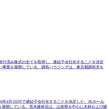
除く発行済み株式の全てを取得し、連結子会社化することを決定
い事業を展開している。調布ハウジングは、東京都調布市を
6年4月1日付で連結子会社化することを決定した。JKホール
を展開している。荒木建材店は、山形県を中心に木材および建