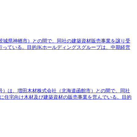
（茨城県神栖市）との間で、同社の建築資材販売事業を譲り受
っている。目的JKホールディングスグループは、中期経営
下：JKib1号）は、増田木材株式会社（北海道函館市）との間で、同社
主に住宅向け木材及び建築資材の販売事業を営んでいる。目的