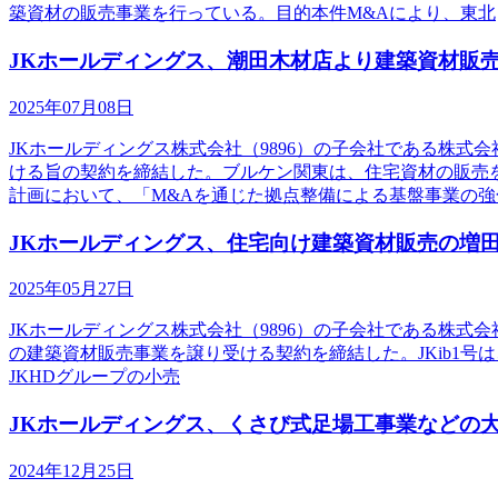
築資材の販売事業を行っている。目的本件M&Aにより、東北
JKホールディングス、潮田木材店より建築資材販
2025年07月08日
JKホールディングス株式会社（9896）の子会社である株
ける旨の契約を締結した。ブルケン関東は、住宅資材の販売
計画において、「M&Aを通じた拠点整備による基盤事業の強
JKホールディングス、住宅向け建築資材販売の増
2025年05月27日
JKホールディングス株式会社（9896）の子会社である株式会社JKh
の建築資材販売事業を譲り受ける契約を締結した。JKib1
JKHDグループの小売
JKホールディングス、くさび式足場工事業などの
2024年12月25日