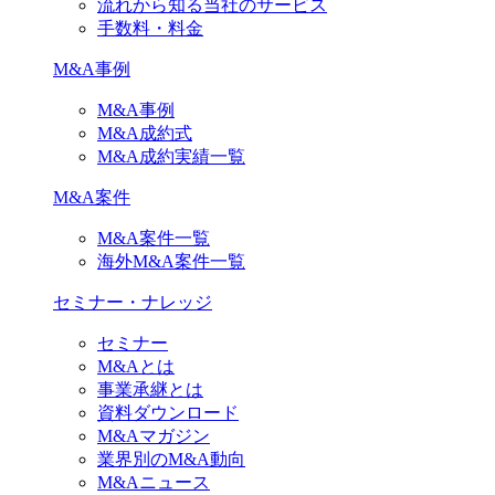
流れから知る当社のサービス
手数料・料金
M&A事例
M&A事例
M&A成約式
M&A成約実績一覧
M&A案件
M&A案件一覧
海外M&A案件一覧
セミナー・ナレッジ
セミナー
M&Aとは
事業承継とは
資料ダウンロード
M&Aマガジン
業界別のM&A動向
M&Aニュース