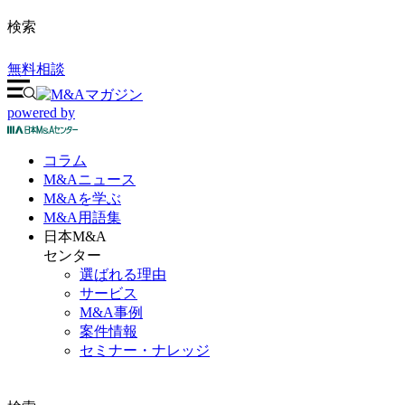
検索
無料相談
powered by
コラム
M&A
ニュース
M&Aを
学ぶ
M&A
用語集
日本M&A
センター
選ばれる理由
サービス
M&A事例
案件情報
セミナー・ナレッジ