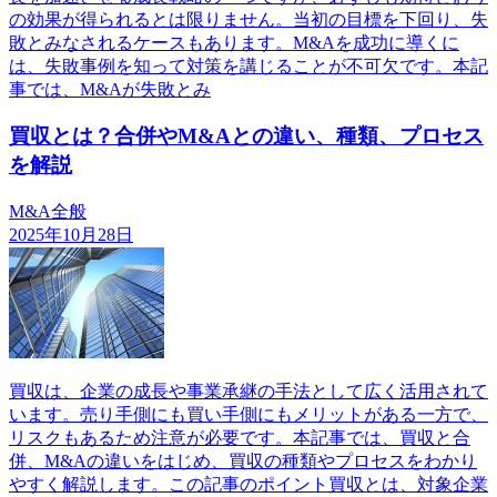
の効果が得られるとは限りません。当初の目標を下回り、失
敗とみなされるケースもあります。M&Aを成功に導くに
は、失敗事例を知って対策を講じることが不可欠です。本記
事では、M&Aが失敗とみ
買収とは？合併やM&Aとの違い、種類、プロセス
を解説
M&A全般
2025年10月28日
買収は、企業の成長や事業承継の手法として広く活用されて
います。売り手側にも買い手側にもメリットがある一方で、
リスクもあるため注意が必要です。本記事では、買収と合
併、M&Aの違いをはじめ、買収の種類やプロセスをわかり
やすく解説します。この記事のポイント買収とは、対象企業