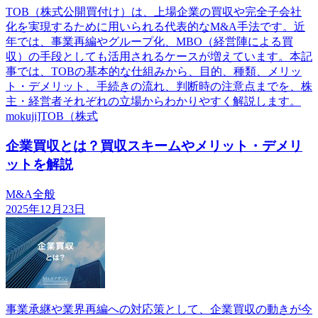
TOB（株式公開買付け）は、上場企業の買収や完全子会社
化を実現するために用いられる代表的なM&A手法です。近
年では、事業再編やグループ化、MBO（経営陣による買
収）の手段としても活用されるケースが増えています。本記
事では、TOBの基本的な仕組みから、目的、種類、メリッ
ト・デメリット、手続きの流れ、判断時の注意点までを、株
主・経営者それぞれの立場からわかりやすく解説します。
mokuji]TOB（株式
企業買収とは？買収スキームやメリット・デメリ
ットを解説
M&A全般
2025年12月23日
事業承継や業界再編への対応策として、企業買収の動きが今