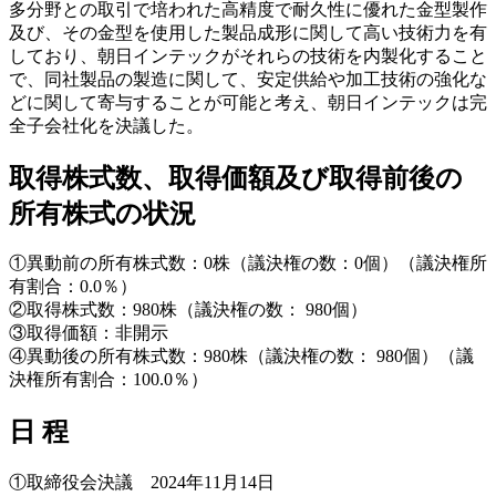
多分野との取引で培われた高精度で耐久性に優れた金型製作
及び、その金型を使用した製品成形に関して高い技術力を有
しており、朝日インテックがそれらの技術を内製化すること
で、同社製品の製造に関して、安定供給や加工技術の強化な
どに関して寄与することが可能と考え、朝日インテックは完
全子会社化を決議した。
取得株式数、取得価額及び取得前後の
所有株式の状況
①異動前の所有株式数：0株（議決権の数：0個）（議決権所
有割合：0.0％）
②取得株式数：980株（議決権の数： 980個）
③取得価額：非開示
④異動後の所有株式数：980株（議決権の数： 980個）（議
決権所有割合：100.0％）
日 程
①取締役会決議 2024年11月14日