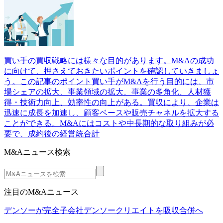
買い手の買収戦略には様々な目的があります。M&Aの成功
に向けて、押さえておきたいポイントを確認していきましょ
う。この記事のポイント買い手がM&Aを行う目的には、市
場シェアの拡大、事業領域の拡大、事業の多角化、人材獲
得・技術力向上、効率性の向上がある。買収により、企業は
迅速に成長を加速し、顧客ベースや販売チャネルを拡大する
ことができる。M&Aにはコストや中長期的な取り組みが必
要で、成約後の経営統合計
M&Aニュース検索
注目のM&Aニュース
デンソーが完全子会社デンソークリエイトを吸収合併へ