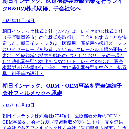
朝日インテック、医療機器製造販売業を行うレイ
クR&Dの株式取得、子会社化へ
2022年11月24日
朝日インテック株式会社（7747）は、レイクR&D株式会社
（長野県岡谷市）の全株式を取得し、子会社化することを決
定した。朝日インテックは、医療用、産業用の極細ステンレ
スワイヤーロープを製造している。グローバル市場の開拓と
患部・治療領域の拡大を戦略の1つとしており、その一環と
して消化器分野の強化を進めている。レイクR&Dは、医療
機器製造販売業を行う会社。主に消化器分野を中心に、処置
具、鉗子等の設計・
朝日インテック、ODM・OEM事業を完全連結子
会社フィルメックへ承継
2022年03月10日
朝日インテック株式会社(7747)は、医療機器分野のODM・
OEM事業を、会社分割（簡易吸収分割）により、完全連結
子会社であるフィルメック株式会社（愛知県名古屋市）に承