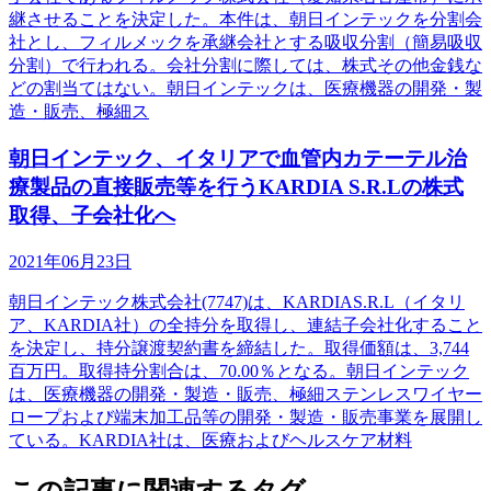
継させることを決定した。本件は、朝日インテックを分割会
社とし、フィルメックを承継会社とする吸収分割（簡易吸収
分割）で行われる。会社分割に際しては、株式その他金銭な
どの割当てはない。朝日インテックは、医療機器の開発・製
造・販売、極細ス
朝日インテック、イタリアで血管内カテーテル治
療製品の直接販売等を行うKARDIA S.R.Lの株式
取得、子会社化へ
2021年06月23日
朝日インテック株式会社(7747)は、KARDIAS.R.L（イタリ
ア、KARDIA社）の全持分を取得し、連結子会社化すること
を決定し、持分譲渡契約書を締結した。取得価額は、3,744
百万円。取得持分割合は、70.00％となる。朝日インテック
は、医療機器の開発・製造・販売、極細ステンレスワイヤー
ロープおよび端末加工品等の開発・製造・販売事業を展開し
ている。KARDIA社は、医療およびヘルスケア材料