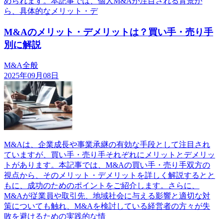
められます。本記事では、個人M&Aが注目される背景か
ら、具体的なメリット・デ
M&Aのメリット・デメリットは？買い手・売り手
別に解説
M&A全般
2025年09月08日
M&Aは、企業成長や事業承継の有効な手段として注目され
ていますが、買い手・売り手それぞれにメリットとデメリッ
トがあります。本記事では、M&Aの買い手・売り手双方の
視点から、そのメリット・デメリットを詳しく解説するとと
もに、成功のためのポイントをご紹介します。さらに、
M&Aが従業員や取引先、地域社会に与える影響と適切な対
策についても触れ、M&Aを検討している経営者の方々が失
敗を避けるための実践的な情