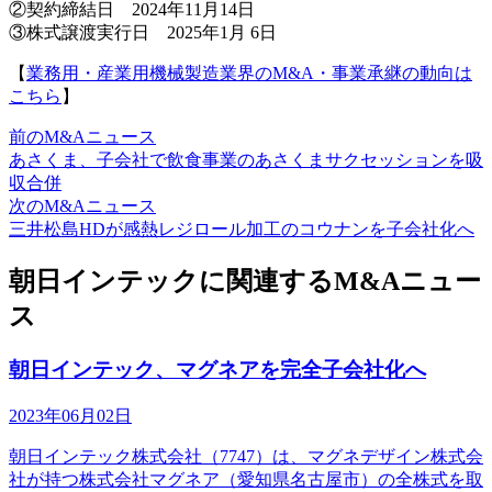
②契約締結日 2024年11月14日
③株式譲渡実行日 2025年1月 6日
【
業務用・産業用機械製造業界のM&A・事業承継の動向は
こちら
】
前のM&Aニュース
あさくま、子会社で飲食事業のあさくまサクセッションを吸
収合併
次のM&Aニュース
三井松島HDが感熱レジロール加工のコウナンを子会社化へ
朝日インテックに関連するM&Aニュー
ス
朝日インテック、マグネアを完全子会社化へ
2023年06月02日
朝日インテック株式会社（7747）は、マグネデザイン株式会
社が持つ株式会社マグネア（愛知県名古屋市）の全株式を取