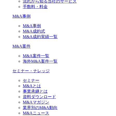
流れから知る当社のサービス
手数料・料金
M&A事例
M&A事例
M&A成約式
M&A成約実績一覧
M&A案件
M&A案件一覧
海外M&A案件一覧
セミナー・ナレッジ
セミナー
M&Aとは
事業承継とは
資料ダウンロード
M&Aマガジン
業界別のM&A動向
M&Aニュース