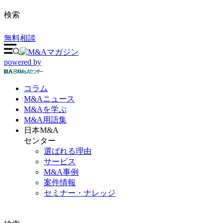
検索
無料相談
powered by
コラム
M&A
ニュース
M&Aを
学ぶ
M&A
用語集
日本M&A
センター
選ばれる理由
サービス
M&A事例
案件情報
セミナー・ナレッジ