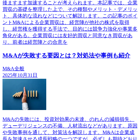
後ますます加速することが考えられます。本記事では、企業
買収の基礎を整理した上で、その種類やメリット・デメリッ
ト、具体的な流れなどについて解説します。この記事のポイ
ントM&Aによる企業買収は、経営陣が他社の株式を取得
し、経営権を獲得する手法で、目的には競争力強化や事業多
角化がある。企業買収には友好的買収と同意なき買収があ
り、前者は経営陣との合意を
M&Aが失敗する要因とは？対処法や事例も紹介
M&A全般
2025年10月31日
M&Aの失敗には、投資対効果の未達、のれんの減損損失、
デューデリジェンスの不備、人材流出などがあります。原因
や失敗事例を通して、対策法を解説します。M&Aは企業成
長を加速させる成長戦略の一つですが、必ずしも期待どおり