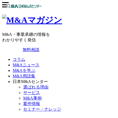
M&A・事業承継の情報を
わかりやすく発信
無料相談
コラム
M&Aニュース
M&Aを学ぶ
M&A用語集
日本M&Aセンター
選ばれる理由
サービス
M&A事例
案件情報
セミナー・ナレッジ