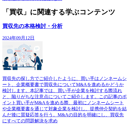
「買収」に関連する学ぶコンテンツ
買収先の本格検討・分析
2024年09月12日
買収先の探し方でご紹介したように、買い手はノンネームシ
ート、企業概要書で買収先についてM&Aを進めるかどうか
検討します。本記事では、買い手が企業を検討する際流れ
と、陥りがちな注意点についてご紹介します。この記事のポ
イント買い手がM&Aを進める際、最初にノンネームシート
や企業概要書を通じて対象企業を検討し、提携仲介契約を結
んだ後に質疑応答を行う。M&Aの目的を明確にし、買収先
にすべての問題解決を求め