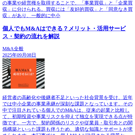
の事業や経営権を取得することで、「事業買収」と「企業買
収」に分けられる。買収には「友好的買収」と「同意なき買
収」があり、一般的に中小
個人でもM&Aはできる？メリット・活用サービ
ス・契約の流れを解説
M&A全般
2025年09月08日
経営者の高齢化や後継者不足といった社会背景を受け、近年
では中小企業の事業承継が深刻な課題となっています。その
中で注目されている個人でのM&Aは、従来の起業と比較し
て、初期投資や事業リスクを抑えて独立を実現できる点が特
徴です。一方で、契約関係のリスクや従業員・取引先との関
係構築といった課題も伴うため、適切な知識とサポートが求