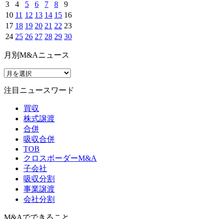
3
4
5
6
7
8
9
10
11
12
13
14
15
16
17
18
19
20
21
22
23
24
25
26
27
28
29
30
月別M&Aニュース
注目ニュースワード
買収
株式譲渡
合併
吸収合併
TOB
クロスボーダーM&A
子会社
吸収分割
事業譲渡
会社分割
M&Aでできること