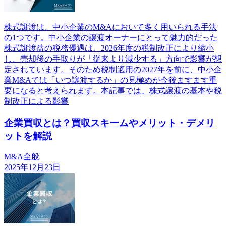
株式譲渡は、中小企業のM&Aにおいて多く用いられる手法
の1つです。中小企業の譲渡オーナーにとって魅力的だった
株式譲渡益の税務優遇は、2026年度の税制改正により縮小
し、売却後の手取りが「従来より減少する」方向で影響が想
定されています。そのため税制適用の2027年を前に、中小企
業M&Aでは「いつ譲渡するか」の見極めが今後ますます重
要になると考えられます。本記事では、株式譲渡の基本や税
制改正による影響
企業買収とは？買収スキームやメリット・デメリ
ットを解説
M&A全般
2025年12月23日