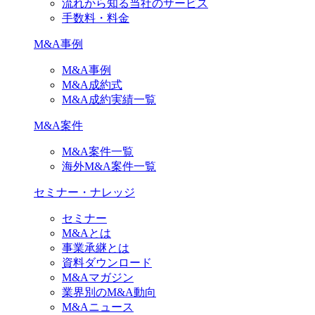
流れから知る当社のサービス
手数料・料金
M&A事例
M&A事例
M&A成約式
M&A成約実績一覧
M&A案件
M&A案件一覧
海外M&A案件一覧
セミナー・ナレッジ
セミナー
M&Aとは
事業承継とは
資料ダウンロード
M&Aマガジン
業界別のM&A動向
M&Aニュース