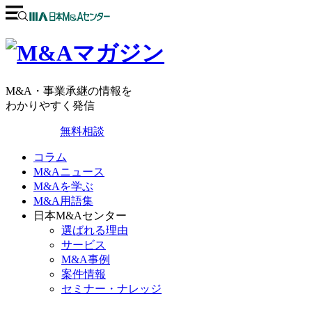
M&A・事業承継の情報を
わかりやすく発信
無料相談
コラム
M&Aニュース
M&Aを学ぶ
M&A用語集
日本M&Aセンター
選ばれる理由
サービス
M&A事例
案件情報
セミナー・ナレッジ