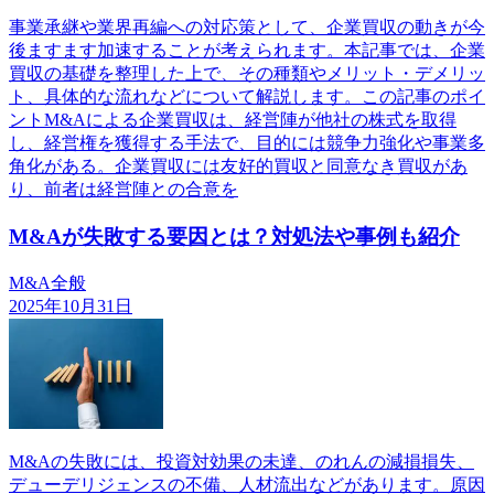
事業承継や業界再編への対応策として、企業買収の動きが今
後ますます加速することが考えられます。本記事では、企業
買収の基礎を整理した上で、その種類やメリット・デメリッ
ト、具体的な流れなどについて解説します。この記事のポイ
ントM&Aによる企業買収は、経営陣が他社の株式を取得
し、経営権を獲得する手法で、目的には競争力強化や事業多
角化がある。企業買収には友好的買収と同意なき買収があ
り、前者は経営陣との合意を
M&Aが失敗する要因とは？対処法や事例も紹介
M&A全般
2025年10月31日
M&Aの失敗には、投資対効果の未達、のれんの減損損失、
デューデリジェンスの不備、人材流出などがあります。原因