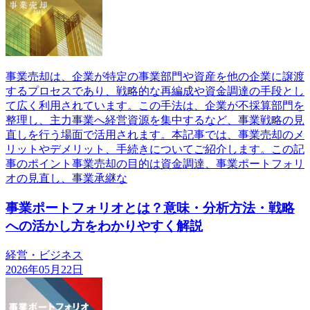
事業売却は、企業が特定の事業部門や資産を他の企業に譲渡
するプロセスであり、戦略的な再編成や資金調達の手段とし
て広く利用されています。この手法は、企業が不採算部門を
整理し、主力事業へ経営資源を集中するなど、事業戦略の見
直しを行う場面で活用されます。本記事では、事業売却のメ
リットやデメリット、手続きについてご紹介します。この記
事のポイント事業売却の目的は資金調達、事業ポートフォリ
オの見直し、事業承継な
事業ポートフォリオとは？意味・分析方法・戦略
への活かし方をわかりやすく解説
経営・ビジネス
2026年05月22日