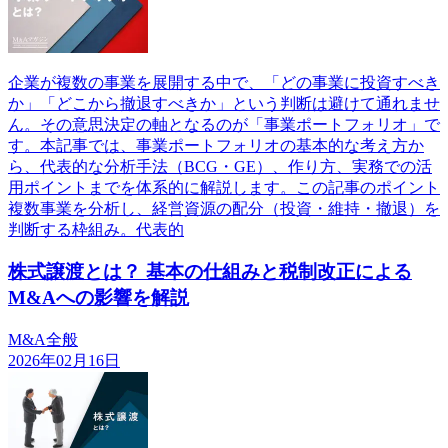
企業が複数の事業を展開する中で、「どの事業に投資すべき
か」「どこから撤退すべきか」という判断は避けて通れませ
ん。その意思決定の軸となるのが「事業ポートフォリオ」で
す。本記事では、事業ポートフォリオの基本的な考え方か
ら、代表的な分析手法（BCG・GE）、作り方、実務での活
用ポイントまでを体系的に解説します。この記事のポイント
複数事業を分析し、経営資源の配分（投資・維持・撤退）を
判断する枠組み。代表的
株式譲渡とは？ 基本の仕組みと税制改正による
M&Aへの影響を解説
M&A全般
2026年02月16日