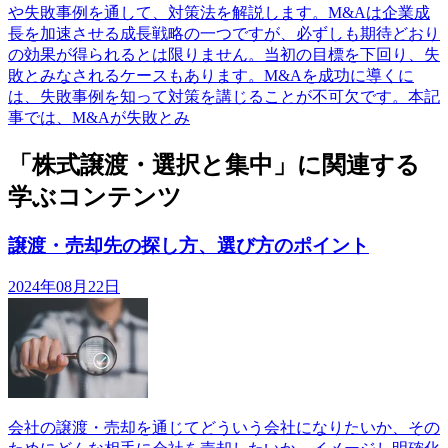
や失敗事例を通して、対策法を解説します。M&Aは企業成
長を加速させる成長戦略の一つですが、必ずしも期待どおり
の効果が得られるとは限りません。当初の目標を下回り、失
敗とみなされるケースもあります。M&Aを成功に導くに
は、失敗事例を知って対策を講じることが不可欠です。本記
事では、M&Aが失敗とみ
「株式譲渡・選択と集中」に関連する
学ぶコンテンツ
譲渡・売却先の探し方、選び方のポイント
2024年08月22日
会社の譲渡・売却を通じてどういう会社になりたいか、その