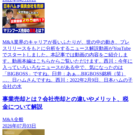
M&A業界のキャリアが長いふたりが、世の中の動き、プレ
スリリースをもとに分析をするニュース解説動画がYouTube
でスタートしました。本記事では動画の内容をご紹介しま
す。動画本編はこちらからご覧いただけます。西川：今年に
入っていろいろなニュースがある中で、気になったのは
「BIGBOSS」ですね。臼井：あぁ…BIGBOSS銘柄（笑）
…、日ハムさんですね。西川：2022年2月9日、日本ハムの子
会社の水
事業売却とは？会社売却との違いやメリット、税
金について解説
M&A全般
2026年07月03日