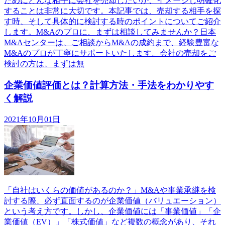
ためにどんな相手に会社を売却したいか、イメージし明確化
することは非常に大切です。本記事では、売却する相手を探
す時、そして具体的に検討する時のポイントについてご紹介
します。M&Aのプロに、まずは相談してみませんか？日本
M&Aセンターは、ご相談からM&Aの成約まで、経験豊富な
M&Aのプロが丁寧にサポートいたします。会社の売却をご
検討の方は、まずは無
企業価値評価とは？計算方法・手法をわかりやす
く解説
2021年10月01日
「自社はいくらの価値があるのか？」M&Aや事業承継を検
討する際、必ず直面するのが企業価値（バリュエーション）
という考え方です。しかし、企業価値には「事業価値」「企
業価値（EV）」「株式価値」など複数の概念があり、それ