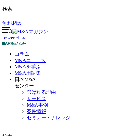
検索
無料相談
powered by
コラム
M&A
ニュース
M&Aを
学ぶ
M&A
用語集
日本M&A
センター
選ばれる理由
サービス
M&A事例
案件情報
セミナー・ナレッジ