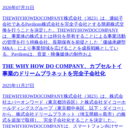
2026年07月31日
THEWHYHOWDOCOMPANY株式会社（3823）は、連結子
会社であるPavilions株式会社を完全子会社とする簡易株式交
換を行うことを決定した。THEWHYHOWDOCOMPANY
は、事業体の株式または持分を所有することによる事業活動
の管理を行う持株会社。長期保有を前提とした「価値承継型
M&A」により事業領域を広げることを成長戦略としてい
る。Pavilionsは、音楽・映像媒体の制作およ
THE WHY HOW DO COMPANY、カプセルトイ
事業のドリームプラネットを完全子会社化
2025年11月27日
THEWHYHOWDOCOMPANY株式会社（3823）は、株式会
社エバーオンワード（東京都渋谷区）と株式会社ダイコーホ
ールディングスグループ（東京都中央区、以下：ダイコー）
から、株式会社ドリームプラネット（埼玉県鶴ヶ島市）の株
式を追加で取得し、完全子会社化することを決定した。
THEWHYHOWDOCOMPANYは、スマートフォン向けサー