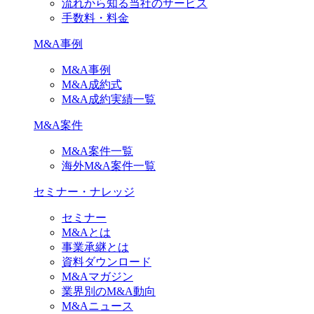
流れから知る当社のサービス
手数料・料金
M&A事例
M&A事例
M&A成約式
M&A成約実績一覧
M&A案件
M&A案件一覧
海外M&A案件一覧
セミナー・ナレッジ
セミナー
M&Aとは
事業承継とは
資料ダウンロード
M&Aマガジン
業界別のM&A動向
M&Aニュース