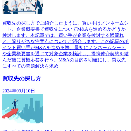
買収先の探し方でご紹介したように、買い手はノンネームシ
ート、企業概要書で買収先についてM&Aを進めるかどうか
検討します。本記事では、買い手が企業を検討する際流れ
と、陥りがちな注意点についてご紹介します。この記事のポ
イント買い手がM&Aを進める際、最初にノンネームシート
や企業概要書を通じて対象企業を検討し、提携仲介契約を結
んだ後に質疑応答を行う。M&Aの目的を明確にし、買収先
にすべての問題解決を求め
買収先の探し方
2024年09月10日