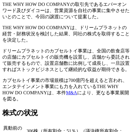
THE WHY HOW DO COMPANYの取引先であるエバーオン
ワード及びダイコーは、営業資源を自社の事業に集中させた
いとのことで、今回の譲渡について提案した。
THE WHY HOW DO COMPANYは、ドリームプラネットの
経営・財務状況を検討した結果、同社の株式を取得すること
を決定した。
ドリームプラネットのカプセルトイ事業は、全国の飲食店等
の店舗にカプセルトイの販売機を設置し、店舗から委託され
て販売するもので、設置店舗数に比例して成長し、一旦設置
すればストックビジネスとして継続的な収益が期待できる。
カプセルトイ事業の市場規模は700億円を超えると言われ、
エンタテインメント事業にも力を入れているTHE WHY
HOW DO COMPANYは、本件
M&A
により、更なる事業展開
を図る。
株式の状況
異動前の
306株（所有割合：51％）（議決権所有割合：