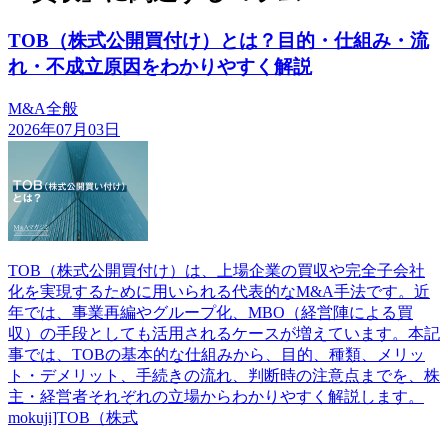
TOB（株式公開買付け）とは？目的・仕組み・流
れ・不成立原因をわかりやすく解説
M&A全般
2026年07月03日
TOB（株式公開買付け）は、上場企業の買収や完全子会社
化を実現するために用いられる代表的なM&A手法です。近
年では、事業再編やグループ化、MBO（経営陣による買
収）の手段としても活用されるケースが増えています。本記
事では、TOBの基本的な仕組みから、目的、種類、メリッ
ト・デメリット、手続きの流れ、判断時の注意点までを、株
主・経営者それぞれの立場からわかりやすく解説します。
mokuji]TOB（株式