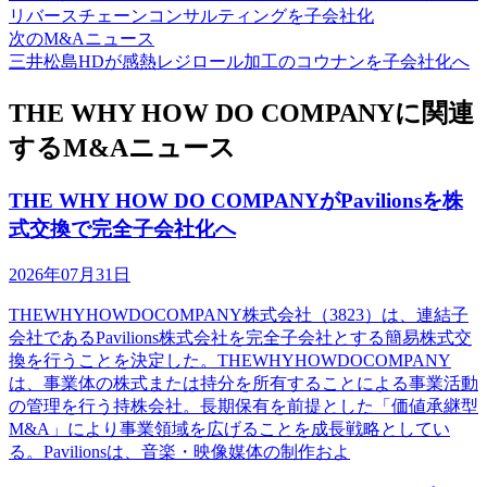
リバースチェーンコンサルティングを子会社化
次のM&Aニュース
三井松島HDが感熱レジロール加工のコウナンを子会社化へ
THE WHY HOW DO COMPANYに関連
するM&Aニュース
THE WHY HOW DO COMPANYがPavilionsを株
式交換で完全子会社化へ
2026年07月31日
THEWHYHOWDOCOMPANY株式会社（3823）は、連結子
会社であるPavilions株式会社を完全子会社とする簡易株式交
換を行うことを決定した。THEWHYHOWDOCOMPANY
は、事業体の株式または持分を所有することによる事業活動
の管理を行う持株会社。長期保有を前提とした「価値承継型
M&A」により事業領域を広げることを成長戦略としてい
る。Pavilionsは、音楽・映像媒体の制作およ