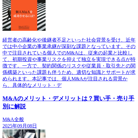
経営者の高齢化や後継者不足といった社会背景を受け、近年
では中小企業の事業承継が深刻な課題となっています。その
中で注目されている個人でのM&Aは、従来の起業と比較し
て、初期投資や事業リスクを抑えて独立を実現できる点が特
徴です。一方で、契約関係のリスクや従業員・取引先との関
係構築といった課題も伴うため、適切な知識とサポートが求
められます。本記事では、個人M&Aが注目される背景か
ら、具体的なメリット・デ
M&Aのメリット・デメリットは？買い手・売り手
別に解説
M&A全般
2025年09月08日