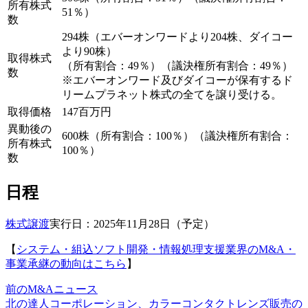
所有株式
51％）
数
294株（エバーオンワードより204株、ダイコー
より90株）
取得株式
（所有割合：49％）（議決権所有割合：49％）
数
※エバーオンワード及びダイコーが保有するド
リームプラネット株式の全てを譲り受ける。
取得価格
147百万円
異動後の
600株（所有割合：100％）（議決権所有割合：
所有株式
100％）
数
日程
株式譲渡
実行日：2025年11月28日（予定）
【
システム・組込ソフト開発・情報処理支援業界のM&A・
事業承継の動向はこちら
】
前のM&Aニュース
北の達人コーポレーション、カラーコンタクトレンズ販売の