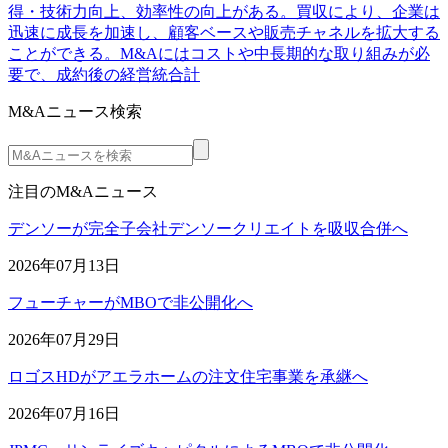
得・技術力向上、効率性の向上がある。買収により、企業は
迅速に成長を加速し、顧客ベースや販売チャネルを拡大する
ことができる。M&Aにはコストや中長期的な取り組みが必
要で、成約後の経営統合計
M&Aニュース検索
注目のM&Aニュース
デンソーが完全子会社デンソークリエイトを吸収合併へ
2026年07月13日
フューチャーがMBOで非公開化へ
2026年07月29日
ロゴスHDがアエラホームの注文住宅事業を承継へ
2026年07月16日