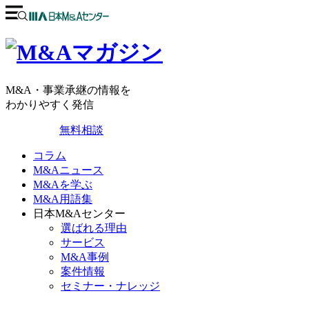
M&A・事業承継の情報を
わかりやすく発信
無料相談
コラム
M&Aニュース
M&Aを学ぶ
M&A用語集
日本M&Aセンター
選ばれる理由
サービス
M&A事例
案件情報
セミナー・ナレッジ