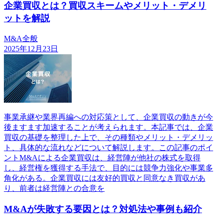
企業買収とは？買収スキームやメリット・デメリ
ットを解説
M&A全般
2025年12月23日
事業承継や業界再編への対応策として、企業買収の動きが今
後ますます加速することが考えられます。本記事では、企業
買収の基礎を整理した上で、その種類やメリット・デメリッ
ト、具体的な流れなどについて解説します。この記事のポイ
ントM&Aによる企業買収は、経営陣が他社の株式を取得
し、経営権を獲得する手法で、目的には競争力強化や事業多
角化がある。企業買収には友好的買収と同意なき買収があ
り、前者は経営陣との合意を
M&Aが失敗する要因とは？対処法や事例も紹介