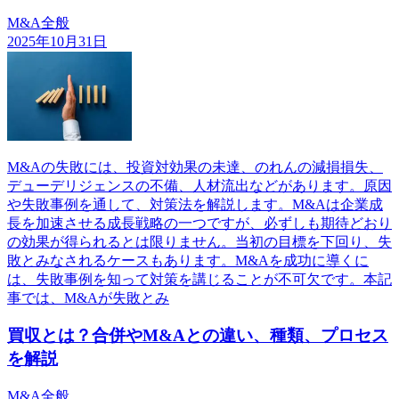
M&A全般
2025年10月31日
M&Aの失敗には、投資対効果の未達、のれんの減損損失、
デューデリジェンスの不備、人材流出などがあります。原因
や失敗事例を通して、対策法を解説します。M&Aは企業成
長を加速させる成長戦略の一つですが、必ずしも期待どおり
の効果が得られるとは限りません。当初の目標を下回り、失
敗とみなされるケースもあります。M&Aを成功に導くに
は、失敗事例を知って対策を講じることが不可欠です。本記
事では、M&Aが失敗とみ
買収とは？合併やM&Aとの違い、種類、プロセス
を解説
M&A全般