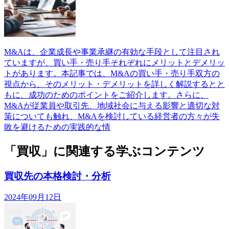
M&Aは、企業成長や事業承継の有効な手段として注目され
ていますが、買い手・売り手それぞれにメリットとデメリッ
トがあります。本記事では、M&Aの買い手・売り手双方の
視点から、そのメリット・デメリットを詳しく解説するとと
もに、成功のためのポイントをご紹介します。さらに、
M&Aが従業員や取引先、地域社会に与える影響と適切な対
策についても触れ、M&Aを検討している経営者の方々が失
敗を避けるための実践的な情
「買収」に関連する学ぶコンテンツ
買収先の本格検討・分析
2024年09月12日