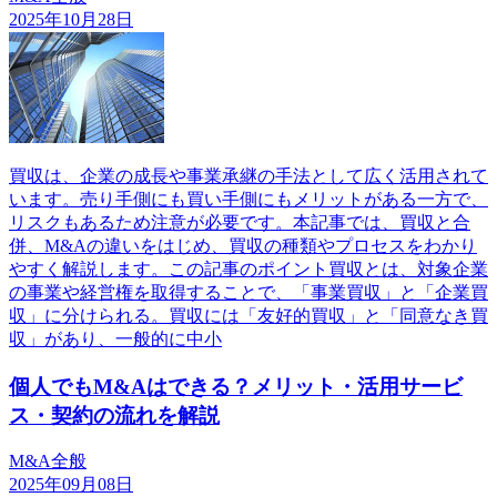
2025年10月28日
買収は、企業の成長や事業承継の手法として広く活用されて
います。売り手側にも買い手側にもメリットがある一方で、
リスクもあるため注意が必要です。本記事では、買収と合
併、M&Aの違いをはじめ、買収の種類やプロセスをわかり
やすく解説します。この記事のポイント買収とは、対象企業
の事業や経営権を取得することで、「事業買収」と「企業買
収」に分けられる。買収には「友好的買収」と「同意なき買
収」があり、一般的に中小
個人でもM&Aはできる？メリット・活用サービ
ス・契約の流れを解説
M&A全般
2025年09月08日