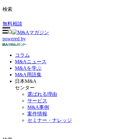
検索
無料相談
powered by
コラム
M&A
ニュース
M&Aを
学ぶ
M&A
用語集
日本M&A
センター
選ばれる理由
サービス
M&A事例
案件情報
セミナー・ナレッジ