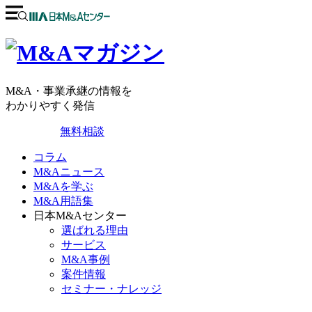
M&A・事業承継の情報を
わかりやすく発信
無料相談
コラム
M&Aニュース
M&Aを学ぶ
M&A用語集
日本M&Aセンター
選ばれる理由
サービス
M&A事例
案件情報
セミナー・ナレッジ