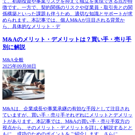
て、初期投資や事業リスクを抑えて独立を実現できる点が特
徴です。一方で、契約関係のリスクや従業員・取引先との関
係構築といった課題も伴うため、適切な知識とサポートが求
められます。本記事では、個人M&Aが注目される背景か
ら、具体的なメリット・デ
M&Aのメリット・デメリットは？買い手・売り手
別に解説
M&A全般
2025年09月08日
M&Aは、企業成長や事業承継の有効な手段として注目され
ていますが、買い手・売り手それぞれにメリットとデメリッ
トがあります。本記事では、M&Aの買い手・売り手双方の
視点から、そのメリット・デメリットを詳しく解説するとと
もに、成功のためのポイントをご紹介します。さらに、