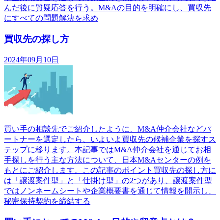
んだ後に質疑応答を行う。M&Aの目的を明確にし、買収先
にすべての問題解決を求め
買収先の探し方
2024年09月10日
買い手の相談先でご紹介したように、M&A仲介会社などパ
ートナーを選定したら、いよいよ買収先の候補企業を探すス
テップに移ります。本記事ではM&A仲介会社を通じてお相
手探しを行う主な方法について、日本M&Aセンターの例を
もとにご紹介します。この記事のポイント買収先の探し方に
は「譲渡案件型」と「仕掛け型」の2つがあり、譲渡案件型
ではノンネームシートや企業概要書を通じて情報を開示し、
秘密保持契約を締結する