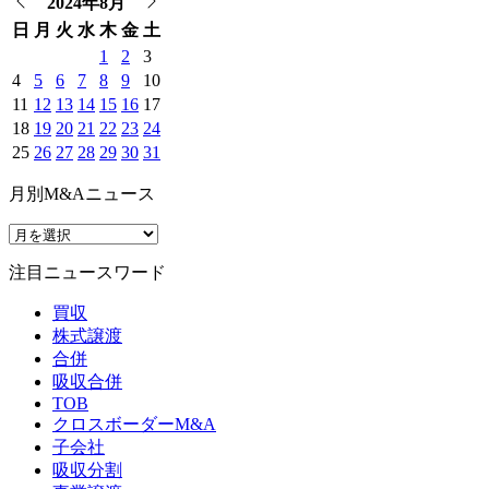
2024年8月
日
月
火
水
木
金
土
1
2
3
4
5
6
7
8
9
10
11
12
13
14
15
16
17
18
19
20
21
22
23
24
25
26
27
28
29
30
31
月別M&Aニュース
注目ニュースワード
買収
株式譲渡
合併
吸収合併
TOB
クロスボーダーM&A
子会社
吸収分割