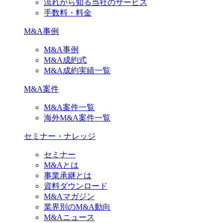
流れから知る当社のサービス
手数料・料金
M&A事例
M&A事例
M&A成約式
M&A成約実績一覧
M&A案件
M&A案件一覧
海外M&A案件一覧
セミナー・ナレッジ
セミナー
M&Aとは
事業承継とは
資料ダウンロード
M&Aマガジン
業界別のM&A動向
M&Aニュース