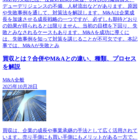
デューデリジェンスの不備、人材流出などがあります。原因
や失敗事例を通して、対策法を解説します。M&Aは企業成
長を加速させる成長戦略の一つですが、必ずしも期待どおり
の効果が得られるとは限りません。当初の目標を下回り、失
敗とみなされるケースもあります。M&Aを成功に導くに
は、失敗事例を知って対策を講じることが不可欠です。本記
事では、M&Aが失敗とみ
買収とは？合併やM&Aとの違い、種類、プロセス
を解説
M&A全般
2025年10月28日
買収は、企業の成長や事業承継の手法として広く活用されて
います。売り手側にも買い手側にもメリットがある一方で、