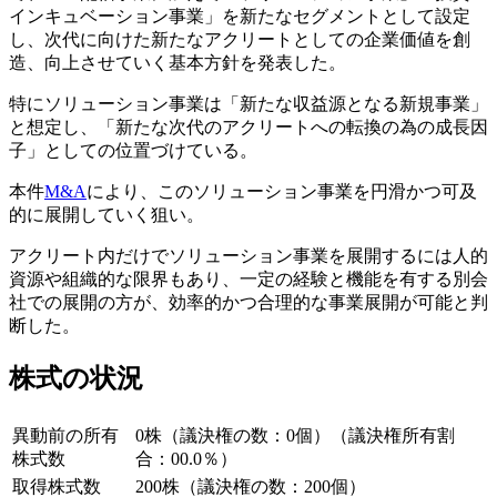
インキュベーション事業」を新たなセグメントとして設定
し、次代に向けた新たなアクリートとしての企業価値を創
造、向上させていく基本方針を発表した。
特にソリューション事業は「新たな収益源となる新規事業」
と想定し、「新たな次代のアクリートへの転換の為の成長因
子」としての位置づけている。
本件
M&A
により、このソリューション事業を円滑かつ可及
的に展開していく狙い。
アクリート内だけでソリューション事業を展開するには人的
資源や組織的な限界もあり、一定の経験と機能を有する別会
社での展開の方が、効率的かつ合理的な事業展開が可能と判
断した。
株式の状況
異動前の所有
0株（議決権の数：0個）（議決権所有割
株式数
合：00.0％）
取得株式数
200株（議決権の数：200個）