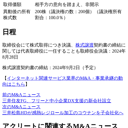
取得価額
相手方の意向を踏まえ、非開示
異動後の所有
200株（議決権の数：200個）（議決権所有
株式数
割合：100.0％）
日程
取締役会にて株式取得につき決議、
株式譲渡
契約書の締結に
関しては代表取締役に一任することも取締役会決議：2024年
8月28日
株式譲渡契約書の締結：2024年9月2日（予定）
【
インターネット関連サービス業界のM&A・事業承継の動
向はこちら
】
前のM&Aニュース
三井住友FG、フリーと中小企業DX支援の新会社設立
次のM&Aニュース
三井松島HDが感熱レジロール加工のコウナンを子会社化へ
アクリートに関連するM&Aニュース