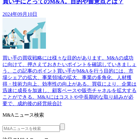
買い手にとってのM&A。目的や留意点とは？
2024年09月10日
買い手の買収戦略には様々な目的があります。M&Aの成功
に向けて、押さえておきたいポイントを確認していきましょ
う。この記事のポイント買い手がM&Aを行う目的には、市
場シェアの拡大、事業領域の拡大、事業の多角化、人材獲
得・技術力向上、効率性の向上がある。買収により、企業は
迅速に成長を加速し、顧客ベースや販売チャネルを拡大する
ことができる。M&Aにはコストや中長期的な取り組みが必
要で、成約後の経営統合計
M&Aニュース検索