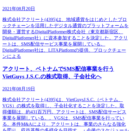
2021年08月20日
株式会社アクリート(4395)は、地域通貨をはじめとしたブロ
ックチェーンを活用したデジタル通貨のプラットフォームを
開発・運営するDigitalPlatformer株式会社（東京都新宿区、
DigitalPlatformer社）に資本参加することを決定した。アクリ
ートは、SMS配信サービス事業を展開している。
DigitalPlatformer社は、LITAPlatformの提供、ブロックチェー
ンによる
アクリート、ベトナムでSMS配信事業を行う
VietGuys J.S.C.の株式取得、子会社化へ
2021年08月19日
株式会社アクリート(4395)は、VietGuysJ.S.C.（ベトナム、
VGS）の株式を取得し、子会社化することを決定した。取
得価額は、約431百万円。アクリートは、SMS配信サービス
事業を展開している。。VGSは、SMS配信事業を行ってい
る。本件M&Aにより、アクリートは、事業のさらなる強化
を図り、収益基盤の多様化を目指す。・今後のスケジュール