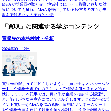
M&Aが従業員や取引先、地域社会に与える影響と適切な対
策についても触れ、M&Aを検討している経営者の方々が失
敗を避けるための実践的な情
「買収」に関連する学ぶコンテンツ
買収先の本格検討・分析
2024年09月12日
買収先の探し方でご紹介したように、買い手はノンネームシ
ート、企業概要書で買収先についてM&Aを進めるかどうか
検討します。本記事では、買い手が企業を検討する際流れ
と、陥りがちな注意点についてご紹介します。この記事のポ
イント買い手がM&Aを進める際、最初にノンネームシート
や企業概要書を通じて対象企業を検討し、提携仲介契約を結