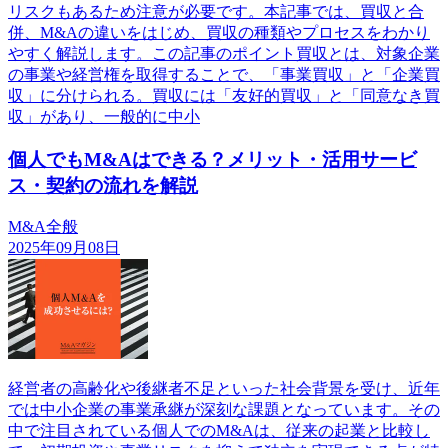
リスクもあるため注意が必要です。本記事では、買収と合
併、M&Aの違いをはじめ、買収の種類やプロセスをわかり
やすく解説します。この記事のポイント買収とは、対象企業
の事業や経営権を取得することで、「事業買収」と「企業買
収」に分けられる。買収には「友好的買収」と「同意なき買
収」があり、一般的に中小
個人でもM&Aはできる？メリット・活用サービ
ス・契約の流れを解説
M&A全般
2025年09月08日
経営者の高齢化や後継者不足といった社会背景を受け、近年
では中小企業の事業承継が深刻な課題となっています。その
中で注目されている個人でのM&Aは、従来の起業と比較し