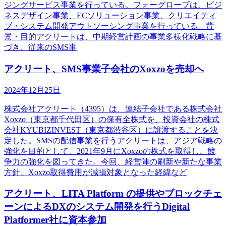
ジングサービス事業を行っている。フォーグローブは、ビジ
ネスデザイン事業、ECソリューション事業、クリエイティ
ブ・システム開発アウトソーシング事業を行っている。背
景・目的アクリートは、中期経営計画の事業多様化戦略に基
づき、従来のSMS事
アクリート、SMS事業子会社のXoxzoを売却へ
2024年12月25日
株式会社アクリート（4395）は、連結子会社である株式会社
Xoxzo（東京都千代田区）の保有全株式を、投資会社の株式
会社KYUBIZINVEST（東京都渋谷区）に譲渡することを決
定した。SMSの配信事業を行うアクリートは、アジア戦略の
強化を目的として、2021年9月にXoxzoの株式を取得し、競
争力の強化を図ってきた。今回、経営陣の刷新や新たな事業
方針、Xoxzo取得費用が減損対象となった経緯など
アクリート、LITA Platform の提供やブロックチェ
ーンによるDXのシステム開発を行うDigital
Platformer社に資本参加