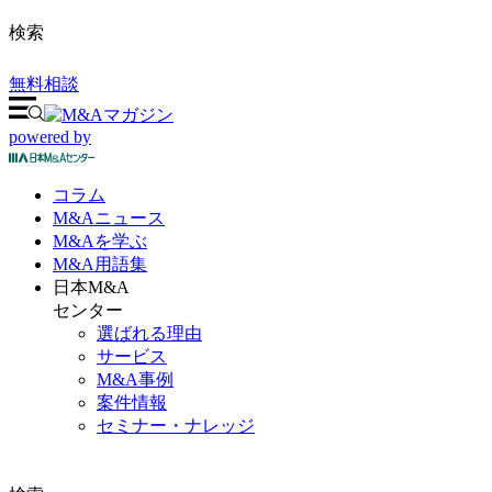
検索
無料相談
powered by
コラム
M&A
ニュース
M&Aを
学ぶ
M&A
用語集
日本M&A
センター
選ばれる理由
サービス
M&A事例
案件情報
セミナー・ナレッジ