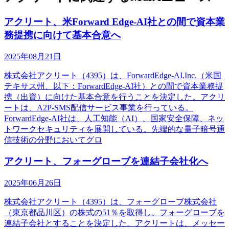
アクリート、米Forward Edge-AI社との間で資本業
務提携に向けて基本合意へ
2025年08月21日
株式会社アクリート（4395）は、ForwardEdge-AI,Inc.（米国
テキサス州、以下：ForwardEdge-AI社）との間で資本業務提
携（出資）に向けた基本合意を行うことを決定した。アクリ
ートは、A2P-SMS配信サービス事業を行っている。
ForwardEdge-AI社は、人工知能（AI）、国家安全保障、ネッ
トワークセキュリティを展開している。先端的な量子暗号通
信技術の分野においてグロ
アクリート、フォーグローブを連結子会社化へ
2025年06月26日
株式会社アクリート（4395）は、フォーグローブ株式会社
（東京都品川区）の株式の51％を取得し、フォーグローブを
連結子会社とすることを決定した。アクリートは、メッセー