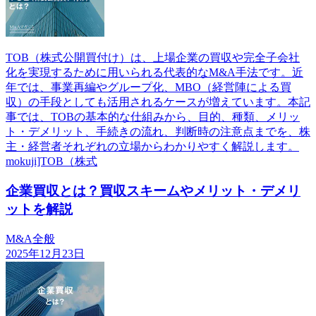
TOB（株式公開買付け）は、上場企業の買収や完全子会社
化を実現するために用いられる代表的なM&A手法です。近
年では、事業再編やグループ化、MBO（経営陣による買
収）の手段としても活用されるケースが増えています。本記
事では、TOBの基本的な仕組みから、目的、種類、メリッ
ト・デメリット、手続きの流れ、判断時の注意点までを、株
主・経営者それぞれの立場からわかりやすく解説します。
mokuji]TOB（株式
企業買収とは？買収スキームやメリット・デメリ
ットを解説
M&A全般
2025年12月23日