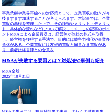
事業承継や業界再編への対応策として、企業買収の動きが今
後ますます加速することが考えられます。本記事では、企業
買収の基礎を整理した上で、その種類やメリット・デメリッ
ト、具体的な流れなどについて解説します。この記事のポイ
ントM&Aによる企業買収は、経営陣が他社の株式を取得
し、経営権を獲得する手法で、目的には競争力強化や事業多
角化がある。企業買収には友好的買収と同意なき買収があ
り、前者は経営陣との合意を
M&Aが失敗する要因とは？対処法や事例も紹介
M&A全般
2025年10月31日
M&Aの失敗には、投資対効果の未達、のれんの減損損失、