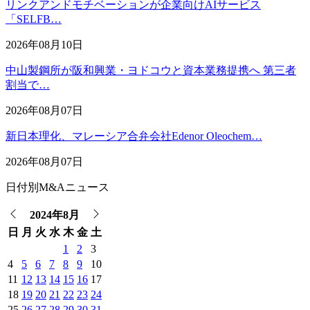
リンクアンドモチベーションが企業向けAIサービス
「SELFB…
2026年08月10日
中山製鋼所が阪和興業・ヨドコウと資本業務提携へ 第三者
割当で…
2026年08月07日
新日本理化、マレーシア合弁会社Edenor Oleochem…
2026年08月07日
日付別M&Aニュース
2024年8月
日
月
火
水
木
金
土
1
2
3
4
5
6
7
8
9
10
11
12
13
14
15
16
17
18
19
20
21
22
23
24
25
26
27
28
29
30
31