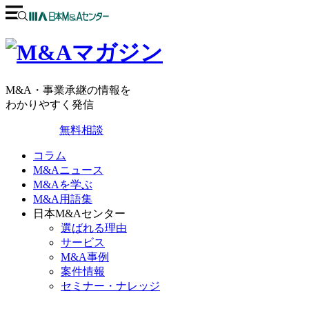
M&A・事業承継の情報を
わかりやすく発信
無料相談
コラム
M&Aニュース
M&Aを学ぶ
M&A用語集
日本M&Aセンター
選ばれる理由
サービス
M&A事例
案件情報
セミナー・ナレッジ