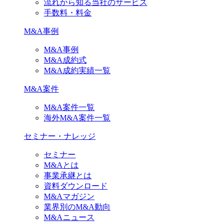
流れから知る当社のサービス
手数料・料金
M&A事例
M&A事例
M&A成約式
M&A成約実績一覧
M&A案件
M&A案件一覧
海外M&A案件一覧
セミナー・ナレッジ
セミナー
M&Aとは
事業承継とは
資料ダウンロード
M&Aマガジン
業界別のM&A動向
M&Aニュース