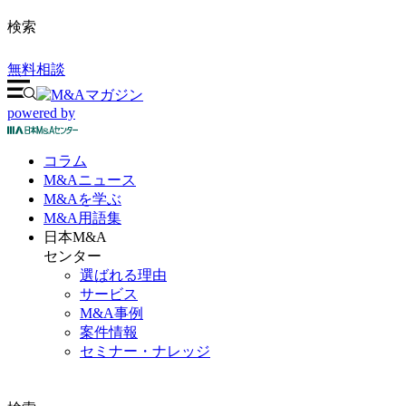
検索
無料相談
powered by
コラム
M&A
ニュース
M&Aを
学ぶ
M&A
用語集
日本M&A
センター
選ばれる理由
サービス
M&A事例
案件情報
セミナー・ナレッジ