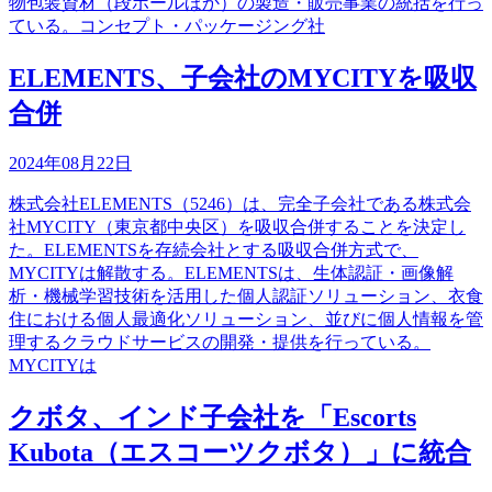
物包装資材（段ボールほか）の製造・販売事業の統括を行っ
ている。コンセプト・パッケージング社
ELEMENTS、子会社のMYCITYを吸収
合併
2024年08月22日
株式会社ELEMENTS（5246）は、完全子会社である株式会
社MYCITY（東京都中央区）を吸収合併することを決定し
た。ELEMENTSを存続会社とする吸収合併方式で、
MYCITYは解散する。ELEMENTSは、生体認証・画像解
析・機械学習技術を活用した個人認証ソリューション、衣食
住における個人最適化ソリューション、並びに個人情報を管
理するクラウドサービスの開発・提供を行っている。
MYCITYは
クボタ、インド子会社を「Escorts
Kubota（エスコーツクボタ）」に統合