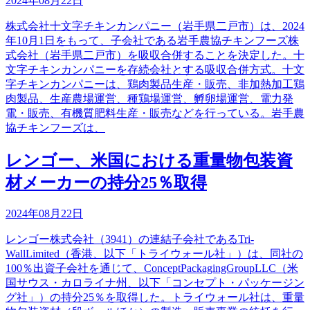
2024年08月22日
株式会社十文字チキンカンパニー（岩手県二戸市）は、2024
年10月1日をもって、子会社である岩手農協チキンフーズ株
式会社（岩手県二戸市）を吸収合併することを決定した。十
文字チキンカンパニーを存続会社とする吸収合併方式。十文
字チキンカンパニーは、鶏肉製品生産・販売、非加熱加工鶏
肉製品、生産農場運営、種鶏場運営、孵卵場運営、電力発
電・販売、有機質肥料生産・販売などを行っている。岩手農
協チキンフーズは、
レンゴー、米国における重量物包装資
材メーカーの持分25％取得
2024年08月22日
レンゴー株式会社（3941）の連結子会社であるTri-
WallLimited（香港、以下「トライウォール社」）は、同社の
100％出資子会社を通じて、ConceptPackagingGroupLLC（米
国サウス・カロライナ州、以下「コンセプト・パッケージン
グ社」）の持分25％を取得した。トライウォール社は、重量