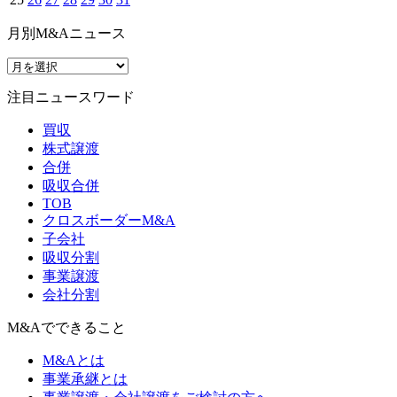
月別M&Aニュース
注目ニュースワード
買収
株式譲渡
合併
吸収合併
TOB
クロスボーダーM&A
子会社
吸収分割
事業譲渡
会社分割
M&Aでできること
M&Aとは
事業承継とは