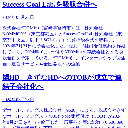
Success Goal Lab.を吸収合併へ
2024年08月28日
株式会社ATOMica（宮崎県宮崎市）は、株式会社
KOMMONS（東京都港区）とSuccessGoalLab.株式会社（東
京都中央区、以下「SGLab.」）の発行済株式を取得し、
2024年7月31日に子会社化した。なお、3社は合併契約を締結
しており、2024年10月1日付でATOMicaを存続会社とする吸
収合併を予定している。ATOMicaは、インターンシップの企
画・運営サービスや全国各地への企業
燦HD、きずなHDへのTOBが成立で連
結子会社化へ
2024年08月28日
燦ホールディングス株式会社（9628）による、株式会社きず
なホールディングス（7086）の公開買付け（TOB）が2024
年8月27日をもって終了した。応募株券等の総数（6,536,898