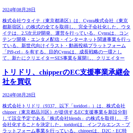
2024年08月28日
株式会社ウタイテ（東京都港区）は、Cynra株式会社（東京
都新宿区）の株式の全てを取得し、完全子会社化した。ウタ
イテは、2.5次元IP開発、運営を行っている。Cynraは、コン
テンツ開発・エンタメ配信・インターネット関連事業を行っ
ている。新世代向けイラスト・動画投稿プラットフォーム
「Pi9-cel」を有する。目的Cynraは、成長戦略の一環とし
て、新たにクリエイターSES事業を展開し、クリエイター
トリドリ、chipperのEC支援事業承継会
社を買収
2024年08月28日
株式会社トリドリ（9337、以下「toridori」）は、株式会社
chipper（東京都品川区）が提供するEC支援事業を新設分割
して設立予定である「株式会社blends」の株式を取得し、子
会社化することを決定した。toridoriは、インフルエンス・プ
ラットフォーム事業を行っている。chipperは、D2C・EC特