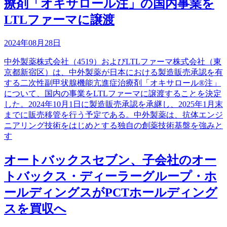
療剤「オキサロール注」の国内事業を
LTLファーマに譲渡
2024年08月28日
中外製薬株式会社（4519）およびLTLファーマ株式会社（東
京都新宿区）は、中外製薬が日本における製造販売承認を有
する二次性副甲状腺機能亢進症治療剤「オキサロール®注」
について、国内の事業をLTLファーマに譲渡することを決定
した。2024年10月1日に製造販売承認を承継し、2025年1月末
までに販売移管を行う予定である。中外製薬は、抗体エンジ
ニアリング技術をはじめとする独自の創薬技術基盤を強みと
す
オートバックスセブン、子会社のオー
トバックス・ディーラーグループ・ホ
ールディングスがPCTホールディング
スを買収へ