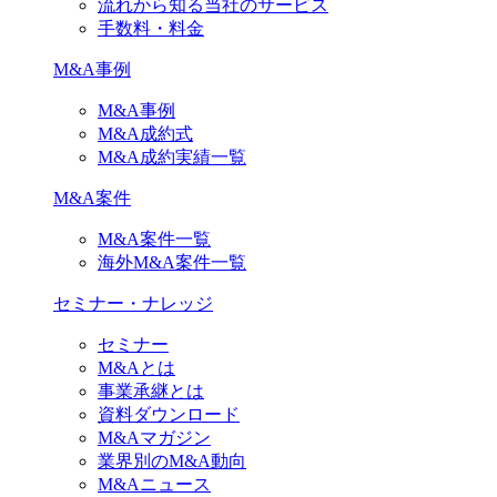
流れから知る当社のサービス
手数料・料金
M&A事例
M&A事例
M&A成約式
M&A成約実績一覧
M&A案件
M&A案件一覧
海外M&A案件一覧
セミナー・ナレッジ
セミナー
M&Aとは
事業承継とは
資料ダウンロード
M&Aマガジン
業界別のM&A動向
M&Aニュース