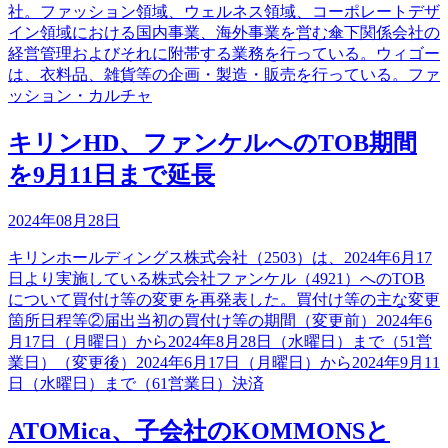
社。ファッション領域、ウェルネス領域、コーポレートデザ
イン領域における国内事業、海外事業を営む傘下関係会社の
経営管理およびそれに附帯する業務を行っている。ウィゴー
は、衣料品、雑貨等の企画・製造・販売を行っている。ファ
ッション・カルチャ
キリンHD、ファンケルへのTOB期間
を9月11日まで延長
2024年08月28日
キリンホールディングス株式会社（2503）は、2024年6月17
日より実施している株式会社ファンケル（4921）へのTOB
について買付け等の変更を再発表した。買付け等の主な変更
箇所日程等②届出当初の買付け等の期間（変更前）2024年6
月17日（月曜日）から2024年8月28日（水曜日）まで（51営
業日）（変更後）2024年6月17日（月曜日）から2024年9月11
日（水曜日）まで（61営業日）決済
ATOMica、子会社のKOMMONSと