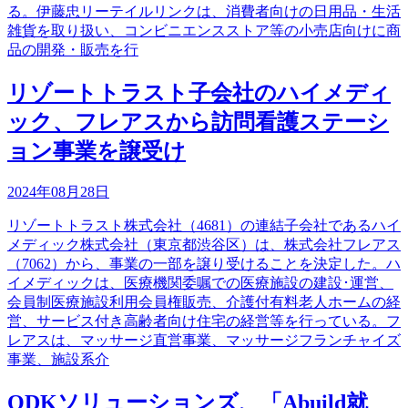
る。伊藤忠リーテイルリンクは、消費者向けの日用品・生活
雑貨を取り扱い、コンビニエンスストア等の小売店向けに商
品の開発・販売を行
リゾートトラスト子会社のハイメディ
ック、フレアスから訪問看護ステーシ
ョン事業を譲受け
2024年08月28日
リゾートトラスト株式会社（4681）の連結子会社であるハイ
メディック株式会社（東京都渋谷区）は、株式会社フレアス
（7062）から、事業の一部を譲り受けることを決定した。ハ
イメディックは、医療機関委嘱での医療施設の建設･運営、
会員制医療施設利用会員権販売、介護付有料老人ホームの経
営、サービス付き高齢者向け住宅の経営等を行っている。フ
レアスは、マッサージ直営事業、マッサージフランチャイズ
事業、施設系介
ODKソリューションズ、「Abuild就