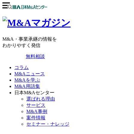
M&A・事業承継の情報を
わかりやすく発信
無料相談
コラム
M&Aニュース
M&Aを学ぶ
M&A用語集
日本M&Aセンター
選ばれる理由
サービス
M&A事例
案件情報
セミナー・ナレッジ