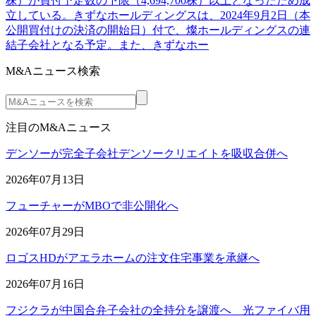
株）が買付予定数の下限（4,694,700株）以上となったため成
立している。きずなホールディングスは、2024年9月2日（本
公開買付けの決済の開始日）付で、燦ホールディングスの連
結子会社となる予定。また、きずなホー
M&Aニュース検索
注目のM&Aニュース
デンソーが完全子会社デンソークリエイトを吸収合併へ
2026年07月13日
フューチャーがMBOで非公開化へ
2026年07月29日
ロゴスHDがアエラホームの注文住宅事業を承継へ
2026年07月16日
フジクラが中国合弁子会社の全持分を譲渡へ 光ファイバ用