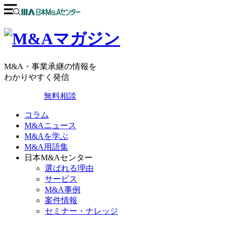
M&A・事業承継の情報を
わかりやすく発信
無料相談
コラム
M&Aニュース
M&Aを学ぶ
M&A用語集
日本M&Aセンター
選ばれる理由
サービス
M&A事例
案件情報
セミナー・ナレッジ