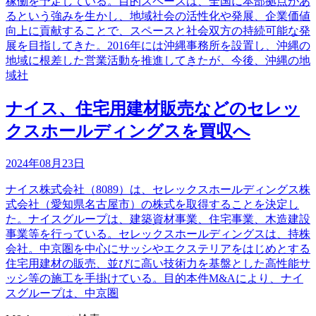
稼働を予定している。目的スペースは、全国に本部拠点があ
るという強みを生かし、地域社会の活性化や発展、企業価値
向上に貢献することで、スペースと社会双方の持続可能な発
展を目指してきた。2016年には沖縄事務所を設置し、沖縄の
地域に根差した営業活動を推進してきたが、今後、沖縄の地
域社
ナイス、住宅用建材販売などのセレッ
クスホールディングスを買収へ
2024年08月23日
ナイス株式会社（8089）は、セレックスホールディングス株
式会社（愛知県名古屋市）の株式を取得することを決定し
た。ナイスグループは、建築資材事業、住宅事業、木造建設
事業等を行っている。セレックスホールディングスは、持株
会社。中京圏を中心にサッシやエクステリアをはじめとする
住宅用建材の販売、並びに高い技術力を基盤とした高性能サ
ッシ等の施工を手掛けている。目的本件M&Aにより、ナイ
スグループは、中京圏