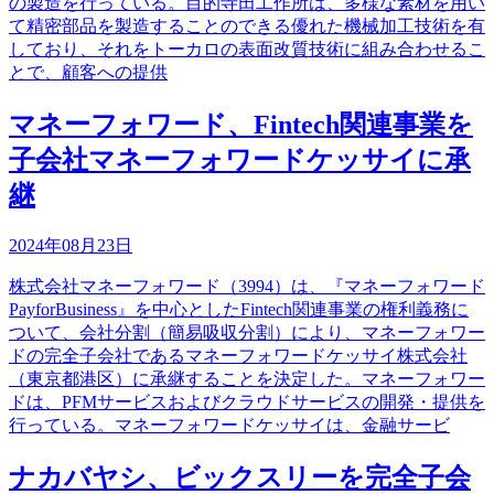
の製造を行っている。目的寺田工作所は、多様な素材を用い
て精密部品を製造することのできる優れた機械加工技術を有
しており、それをトーカロの表面改質技術に組み合わせるこ
とで、顧客への提供
マネーフォワード、Fintech関連事業を
子会社マネーフォワードケッサイに承
継
2024年08月23日
株式会社マネーフォワード（3994）は、『マネーフォワード
PayforBusiness』を中心としたFintech関連事業の権利義務に
ついて、会社分割（簡易吸収分割）により、マネーフォワー
ドの完全子会社であるマネーフォワードケッサイ株式会社
（東京都港区）に承継することを決定した。マネーフォワー
ドは、PFMサービスおよびクラウドサービスの開発・提供を
行っている。マネーフォワードケッサイは、金融サービ
ナカバヤシ、ビックスリーを完全子会