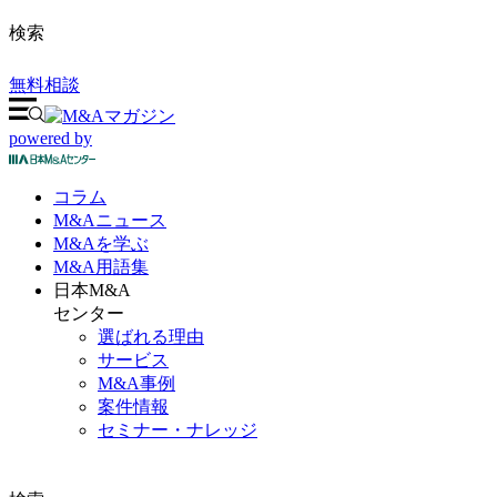
検索
無料相談
powered by
コラム
M&A
ニュース
M&Aを
学ぶ
M&A
用語集
日本M&A
センター
選ばれる理由
サービス
M&A事例
案件情報
セミナー・ナレッジ