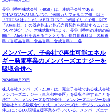
2024年08月23日
長谷川香料株式会社（4958）は、連結子会社である
T.HASEGAWAU.S.A.,INC.（米国カリフォルニア州、以下
「THUSA社」）が、ABELEI,INC.（米国イリノイ州、以下
「Abelei社」）の既存株主と株式売買契約を締結することに
ついて決定した。本株式取得により、長谷川香料の連結の範
囲に、Abelei社を含めることとなる。長谷川香料は、各種香
料（香粧品香料、食品香料、合成香料）、各
メンバーズ、子会社で再生可能エネル
ギー発電事業のメンバーズエナジーを
吸収合併へ
2024年08月23日
株式会社メンバーズ（2130）は、完全子会社である株式会社
メンバーズエナジー（東京都中央区）を吸収合併することを
決定した。メンバーズを存続会社、メンバーズエナジーを消
滅会社とする吸収合併方式。メンバーズは、デジタル人材の
伴走によるDX現場支援事業を行っている。メンバーズエナ