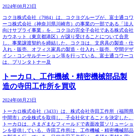
2024年08月23日
コクヨ株式会社（7984）は、コクヨグループが、富士通コワ
ーコ株式会社（神奈川県川崎市）の事業の一部である「法人
向けサプライ事業」を、コクヨの完全子会社である株式会社
カウネット（東京都港区）が譲り受けることについて合意
し、事業譲渡契約を締結した。コクヨは、文房具の製造・仕
入れ・販売、オフィス家具の製造・仕入れ・販売、空間デザ
イン・コンサルテーション等を行っている。富士通コワーコ
は、プリンタトナー及
トーカロ、工作機械・精密機械部品製
造の寺田工作所を買収
2024年08月23日
トーカロ株式会社（3433）は、株式会社寺田工作所（福岡県
中間市）の全株式を取得し、子会社化することを決定した。
トーカロは、さまざまなフィールドで表面改質ソリューショ
ンを提供している。寺田工作所は、工作機械・精密機械部品