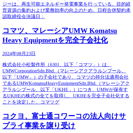
ジーは、再生可能エネルギー発電事業を行っている。目的経
営資源の集約および業務効率の向上のため。日程合併契約承
認取締役会決議日：
コマツ、マレーシアUMW Komatsu
Heavy Equipmentを完全子会社化
2024年08月23日
株式会社小松製作所（6301、以下「コマツ」）は、
UMWCorporationSdn.Bhd.（マレーシアクアラルンプール、
以下「UMW」）の子会社であり、コマツの持分法適用会社
であるUMWKomatsuHeavyEquipmentSdn.Bhd.（マレーシアク
アラルンプール、以下「UKHE」）につき、UMWが保有す
るUKHEの株式の全てを取得し、UKHEを完全子会社化する
ことを決定した。コマツグ
コクヨ、富士通コワーコの法人向けサ
プライ事業を譲り受け