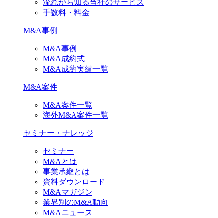
流れから知る当社のサービス
手数料・料金
M&A事例
M&A事例
M&A成約式
M&A成約実績一覧
M&A案件
M&A案件一覧
海外M&A案件一覧
セミナー・ナレッジ
セミナー
M&Aとは
事業承継とは
資料ダウンロード
M&Aマガジン
業界別のM&A動向
M&Aニュース