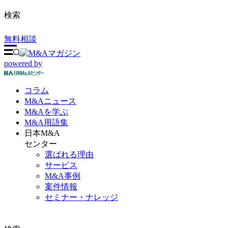
検索
無料相談
powered by
コラム
M&A
ニュース
M&Aを
学ぶ
M&A
用語集
日本M&A
センター
選ばれる理由
サービス
M&A事例
案件情報
セミナー・ナレッジ