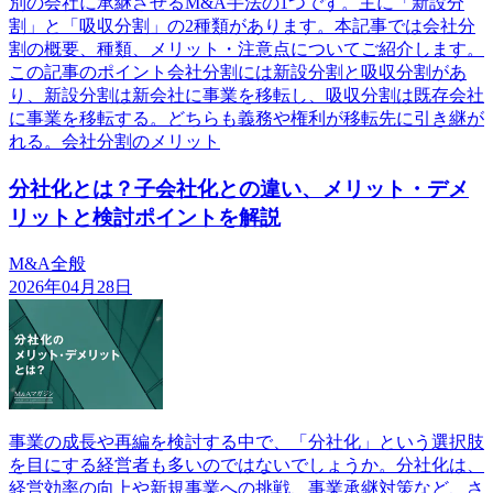
別の会社に承継させるM&A手法の1つです。主に「新設分
割」と「吸収分割」の2種類があります。本記事では会社分
割の概要、種類、メリット・注意点についてご紹介します。
この記事のポイント会社分割には新設分割と吸収分割があ
り、新設分割は新会社に事業を移転し、吸収分割は既存会社
に事業を移転する。どちらも義務や権利が移転先に引き継が
れる。会社分割のメリット
分社化とは？子会社化との違い、メリット・デメ
リットと検討ポイントを解説
M&A全般
2026年04月28日
事業の成長や再編を検討する中で、「分社化」という選択肢
を目にする経営者も多いのではないでしょうか。分社化は、
経営効率の向上や新規事業への挑戦、事業承継対策など、さ