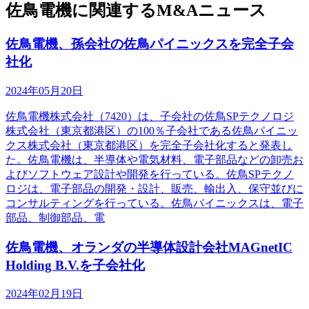
佐鳥電機に関連するM&Aニュース
佐鳥電機、孫会社の佐鳥パイニックスを完全子会
社化
2024年05月20日
佐鳥電機株式会社（7420）は、子会社の佐鳥SPテクノロジ
株式会社（東京都港区）の100％子会社である佐鳥パイニッ
クス株式会社（東京都港区）を完全子会社化すると発表し
た。佐鳥電機は、半導体や電気材料、電子部品などの卸売お
よびソフトウェア設計や開発を行っている。佐鳥SPテクノ
ロジは、電子部品の開発・設計、販売、輸出入、保守並びに
コンサルティングを行っている。佐鳥パイニックスは、電子
部品、制御部品、電
佐鳥電機、オランダの半導体設計会社MAGnetIC
Holding B.V.を子会社化
2024年02月19日