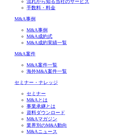
流れから知る当社のサービス
手数料・料金
M&A事例
M&A事例
M&A成約式
M&A成約実績一覧
M&A案件
M&A案件一覧
海外M&A案件一覧
セミナー・ナレッジ
セミナー
M&Aとは
事業承継とは
資料ダウンロード
M&Aマガジン
業界別のM&A動向
M&Aニュース