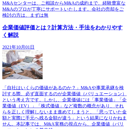
M&Aセンターは、ご相談からM&Aの成約まで、経験豊富な
M&Aのプロが丁寧にサポートいたします。会社の売却をご
検討の方は、まずは無
企業価値評価とは？計算方法・手法をわかりやす
く解説
2021年10月01日
「自社はいくらの価値があるのか？」M&Aや事業承継を検
討する際、必ず直面するのが企業価値（バリュエーション）
という考え方です。しかし、企業価値には「事業価値」「企
業価値（EV）」「株式価値」など複数の概念があり、それ
らを正しく理解しないまま進めてしまうと、「思っていた金
額と実際に手元へ残る金額が違う」という結果になりかねま
せん。本記事では、M&A実務の視点から、企業価値（バリ