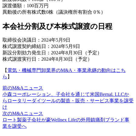
譲渡価額：100百万円
異動後の所有株式数0株（議決権所有割合 0％）
本会社分割及び本株式譲渡の日程
取締役会決議日：2024年5月9日
株式譲渡契約締結日：2024年5月9日
新設分割効力発生日：2024年8月30日（予定）
株式譲渡実行日：2024年8月30日（予定）
【
電気・機械専門卸業界のM&A・事業承継の動向はこち
ら
】
前のM&Aニュース
小森コーポレーション、子会社を通じて米国Bernal. LLCか
らロータリーダイツールの製造・販売・サービス事業を譲受
け
次のM&Aニュース
ロート製薬子会社が豪Wellnex Lifeの外用鎮痛剤ブランド事
業を譲受へ