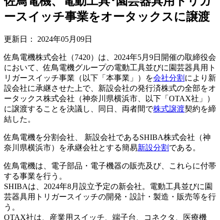
佐鳥電機、電動工具･園芸器具用トリガ
ースイッチ事業をオータックスに譲渡
更新日：
2024年05月09日
佐鳥電機株式会社（7420）は、2024年5月9日開催の取締役会
において、佐鳥電機グループの電動工具並びに園芸器具用ト
リガースイッチ事業（以下「本事業」）を
会社分割
により新
設会社に承継させた上で、新設会社の発行済株式の全部をオ
ータックス株式会社（神奈川県横浜市、以下「OTAX社」）
に譲渡することを決議し、同日、両者間で
株式譲渡
契約を締
結した。
佐鳥電機を分割会社、 新設会社であるSHIBA株式会社（神
奈川県横浜市）を承継会社とする簡易
新設分割
である。
佐鳥電機は、電子部品・電子機器の販売及び、これらに付帯
する事業を行う。
SHIBAは、2024年8月設立予定の新会社。電動工具並びに園
芸器具用トリガースイッチの開発・設計・製造・販売等を行
う。
OTAX社は、産業用スイッチ、端子台、コネクタ、医療機