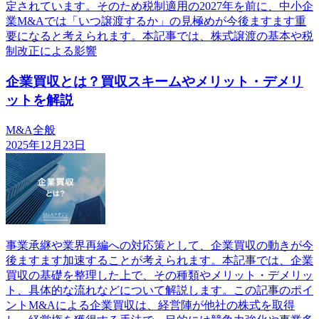
定されています。そのため税制適用の2027年を前に、中小企
業M&Aでは「いつ譲渡するか」の見極めが今後ますます重
要になると考えられます。本記事では、株式譲渡の基本や税
制改正による影響
企業買収とは？買収スキームやメリット・デメリ
ットを解説
M&A全般
2025年12月23日
事業承継や業界再編への対応策として、企業買収の動きが今
後ますます加速することが考えられます。本記事では、企業
買収の基礎を整理した上で、その種類やメリット・デメリッ
ト、具体的な流れなどについて解説します。この記事のポイ
ントM&Aによる企業買収は、経営陣が他社の株式を取得