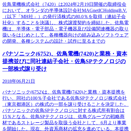
佐鳥電機株式会社（7420）は2024年2月19日開催の取締役会
において、オランダの半導体設計会社MAGnetICHoldingB.V.
（以下「MH社」）の発行済株式の80.0％を取得（連結子会
社化）することを決議し、株式譲渡契約を締結した。佐鳥電
機は、半導体・電子部品・電子機器及び設備関連機器の取り
扱いをはじめとして、各種機器向けの組み込みソフトウェア
の開発、各種システムの設計・試作に至るまでの
パナソニック(6752)、佐鳥電機(7420)と業務・資本
提携並びに同社連結子会社・佐鳥SPテクノロジの
一部株式譲り受け
2018年06月21日
パナソニック(6752)は、佐鳥電機(7420)と業務・資本提携を
行い、同社の100％子会社である佐鳥SPテクノロジ株式会社
（東京都港区）の株式の一部を譲り受けることを決定した。
パナソニックの佐鳥SPテクノロジに対する株式所有割合は
15％となる。佐鳥SPテクノロジは、佐鳥グループの戦略商
材であるストレージ製品を取扱う会社として、6月より事業
を開始した。現在、外資系商材の拡充を進めている。本提携