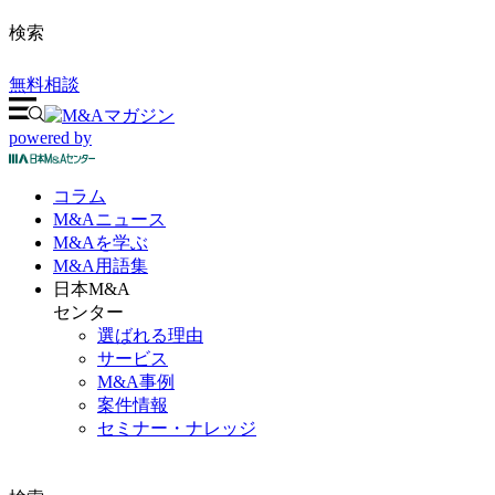
検索
無料相談
powered by
コラム
M&A
ニュース
M&Aを
学ぶ
M&A
用語集
日本M&A
センター
選ばれる理由
サービス
M&A事例
案件情報
セミナー・ナレッジ