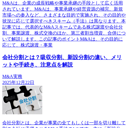
M&Aは、企業の成長戦略や事業承継の手段として広く活用
されています。M&Aは、事業承継や経営資源の補完、新規
市場への参入など、さまざまな目的で実施され、その目的や
状況に応じて選択すべきスキーム（手法）は異なります。本
記事では、代表的なM&Aスキームである株式譲渡や会社分
割、事業譲渡、株式交換のほか、第三者割当増資、合併につ
いて解説します。この記事のポイントM&Aは、その目的に
応じて、株式譲渡・事業
会社分割とは？吸収分割、新設分割の違い、メリ
ットや手続き、注意点を解説
M&A実務
2025年12月22日
会社分割とは、企業が事業の全てもしくは一部を切り離して