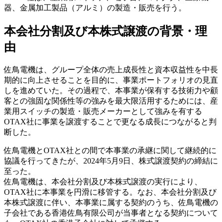
器、金属加工製品（アルミ）の製造・販売を行う。
本会社分割及び本株式譲渡の背景・理
由
佐鳥電機は、グループ全体の売上成長性と資本収益性を中長
期的に向上させることを目的に、事業ポートフォリオの見直
しを進めていた。その過程で、本事業が保有する技術力や顧
客との強固な関係性等の強みを最大限活用するためには、産
業用スイッチの製造・販売メーカーとして強みを有する
OTAX社に事業を譲渡することで更なる成長につながると判
断した。
佐鳥電機とOTAX社との間で本事業の承継に関して継続的に
協議を行ってきたが、2024年5月9日、株式譲渡契約の締結に
至った。
佐鳥電機は、本会社分割及び本株式譲渡の実行により、
OTAX社に本事業を円滑に移管する。なお、本会社分割及び
本株式譲渡に伴い、本事業に属する契約のうち、佐鳥電機の
子会社である香港佐鳥有限公司が当事者となる契約について