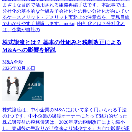
まざまな目的で活用される組織再編手法です。本記事では、
分社化の基本的な仕組み子会社化との違い分社化が向いてい
るケースメリット・デメリット実務上の注意点を、実務目線
でわかりやすく解説します。mokuji]分社化とは？分社化と
は、企業が自社の
株式譲渡とは？ 基本の仕組みと税制改正による
M&Aへの影響を解説
M&A全般
2026年02月16日
株式譲渡は、中小企業のM&Aにおいて多く用いられる手法
の1つです。中小企業の譲渡オーナーにとって魅力的だった
株式譲渡益の税務優遇は、2026年度の税制改正により縮小
し、売却後の手取りが「従来より減少する」方向で影響が想