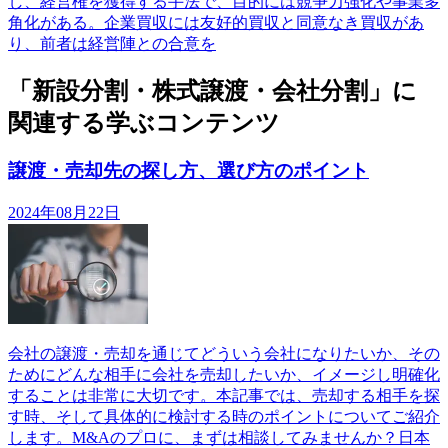
し、経営権を獲得する手法で、目的には競争力強化や事業多
角化がある。企業買収には友好的買収と同意なき買収があ
り、前者は経営陣との合意を
「新設分割・株式譲渡・会社分割」に
関連する学ぶコンテンツ
譲渡・売却先の探し方、選び方のポイント
2024年08月22日
会社の譲渡・売却を通じてどういう会社になりたいか、その
ためにどんな相手に会社を売却したいか、イメージし明確化
することは非常に大切です。本記事では、売却する相手を探
す時、そして具体的に検討する時のポイントについてご紹介
します。M&Aのプロに、まずは相談してみませんか？日本