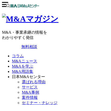
M&A・事業承継の情報を
わかりやすく発信
無料相談
コラム
M&Aニュース
M&Aを学ぶ
M&A用語集
日本M&Aセンター
選ばれる理由
サービス
M&A事例
案件情報
セミナー・ナレッジ