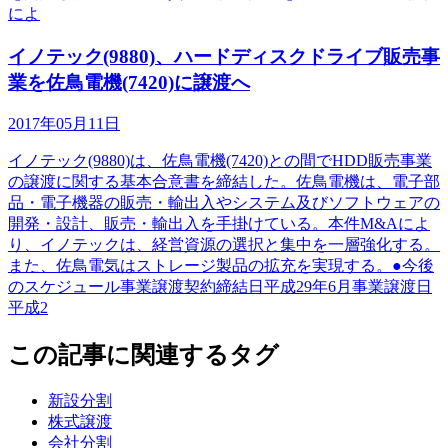
によ
イノテック(9880)、ハードディスクドライブ販売事
業を佐鳥電機(7420)に譲渡へ
2017年05月11日
イノテック(9880)は、佐鳥電機(7420)との間でHDD販売事業
の譲渡に関する基本合意書を締結した。佐鳥電機は、電子部
品・電子機器の販売・輸出入やシステム及びソフトウェアの
開発・設計、販売・輸出入を手掛けている。本件M&Aによ
り、イノテックは、経営資源の選択と集中を一層強化する。
また、佐鳥電気はストレージ製品の拡充を実現する。●今後
のスケジュール事業譲渡契約締結日平成29年6月事業譲渡日
平成2
この記事に関連するタグ
新設分割
株式譲渡
会社分割