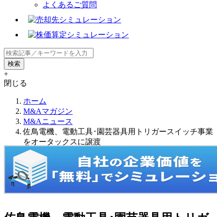
よくあるご質問
+
閉じる
ホーム
M&Aマガジン
M&Aニュース
佐鳥電機、電動工具･園芸器具用トリガースイッチ事業
をオータックスに譲渡