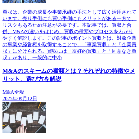
買収は、企業の成長や事業承継の手法として広く活用されて
います。売り手側にも買い手側にもメリットがある一方で、
リスクもあるため注意が必要です。本記事では、買収と合
併、M&Aの違いをはじめ、買収の種類やプロセスをわかり
やすく解説します。この記事のポイント買収とは、対象企業
の事業や経営権を取得することで、「事業買収」と「企業買
収」に分けられる。買収には「友好的買収」と「同意なき買
収」があり、一般的に中小
M&Aのスキームの種類とは？それぞれの特徴やメ
リット、選び方を解説
M&A全般
2025年09月12日