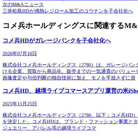
次のM&Aニュース
三井松島HDが感熱レジロール加工のコウナンを子会社化へ
コメ兵ホールディングスに関連するM&
コメ兵HDがガレージバンクを子会社化へ
2026年07月16日
株式会社コメ兵ホールディングス（2780）は、ガレージバ
ける企業。買取から商品化、販売までの一気通貫のバリューチ
画像査定や与信判断の独自技術に加え、モノを手放さずに資
コメ兵HD、越境ライブコマースアプリ運営の米iShop
2025年11月25日
株式会社コメ兵ホールディングス（2780、以下：コメ兵HD）
を決定した。コメ兵HDは、ブランド・ファッション事業とタイ
ジュエリー、アパレル等の越境ライブコマ