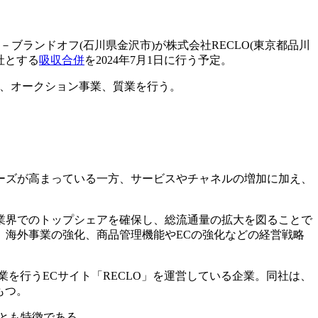
K－ブランドオフ(石川県金沢市)が株式会社RECLO(東京都品川
社とする
吸収合併
を2024年7月1日に行う予定。
業、オークション事業、質業を行う。
ーズが高まっている一方、サービスやチャネルの増加に加え、
業界でのトップシェアを確保し、総流通量の拡大を図ることで
、海外事業の強化、商品管理機能やECの強化などの経営戦略
販売事業を行うECサイト「RECLO」を運営している企業。同社は、
もつ。
とも特徴である。