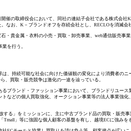
4月3日開催の取締役会において、同社の連結子会社である株式会社
た。なお、K－ブランドオフを存続会社とし、RECLOを消滅会
石・貴金属・衣料の小売・買取・卸売事業、web通信販売事
」事業を行う。
界は、持続可能な社会に向けた価値観の変化により消費者のニ
から、買取・販売競争は激化の一途を辿っている。
あるブランド・ファッション事業において、ブランドリユース
ントなどの個人買取強化、オークション事業等の法人事業強化
のクローゼットを開放する」をミッションに、主に中古ブランド品の買取・
「Tmall」等に強固な個人顧客の基盤を有し、越境ECに強みを
他社ECモールと協業し買取りを請け負う等、顧客接点が広いこ