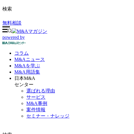
検索
無料相談
powered by
コラム
M&A
ニュース
M&Aを
学ぶ
M&A
用語集
日本M&A
センター
選ばれる理由
サービス
M&A事例
案件情報
セミナー・ナレッジ