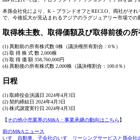
本孫会社化により、K－ブランドオフとRECLO、両社がそ
で、今後拡大が見込まれるアジアのラグジュアリー市場での
取得株主数、取得価額及び取得前後の所
(1) 異動前の所有株式数 0株（議決権所有割合：0％）
(2) 取 得 株 式 数 2,000株
(3) 取 得 価 額 358,760,000円
(4) 異動後の所有株式数 2,000株（議決権割合：100.0％）
日程
(1) 取締役会決議日 2024年4月3日
(2) 契約締結日 2024年4月3日
(3) 株式譲渡実行日 2024年4月3日
【
その他小売業界のM&A・事業承継の動向はこちら
】
前のM&Aニュース
いすゞ自動車、子会社のいすゞリーシングサービスと孫会社