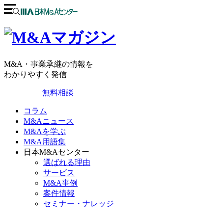
M&A・事業承継の情報を
わかりやすく発信
無料相談
コラム
M&Aニュース
M&Aを学ぶ
M&A用語集
日本M&Aセンター
選ばれる理由
サービス
M&A事例
案件情報
セミナー・ナレッジ