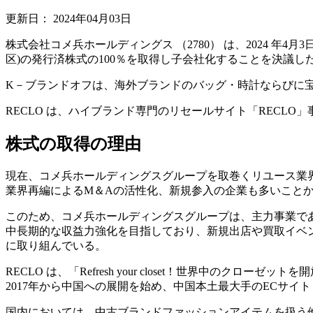
更新日：
2024年04月03日
株式会社コメ兵ホールディングス （2780） は、2024 年
区)の発行済株式の100％を取得し子会社化することを決議し
K－ブランドオフは、海外ブランドのバッグ・時計ならびに宝
RECLO は、ハイブランド専門のリセールサイト「RECLO
株式の取得の理由
現在、コメ兵ホールディングスグループを取巻くリユース業
業界再編によるM＆Aの活性化、新規参入の企業も多いこと
このため、コメ兵ホールディングスグループは、主力事業で
中長期的な収益力強化を目指しており、新規出店や買取イベ
に取り組んでいる。
RECLO は、「Refresh your closet！世界中
2017年から中国への展開を始め、中国本土最大手のECサイト
国内においては、中古ブランドファッションアイテムを扱う