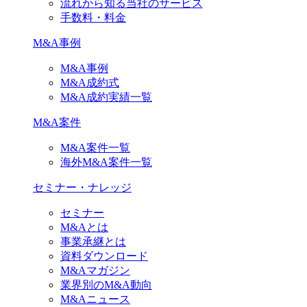
流れから知る当社のサービス
手数料・料金
M&A事例
M&A事例
M&A成約式
M&A成約実績一覧
M&A案件
M&A案件一覧
海外M&A案件一覧
セミナー・ナレッジ
セミナー
M&Aとは
事業承継とは
資料ダウンロード
M&Aマガジン
業界別のM&A動向
M&Aニュース