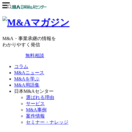
M&A・事業承継の情報を
わかりやすく発信
無料相談
コラム
M&Aニュース
M&Aを学ぶ
M&A用語集
日本M&Aセンター
選ばれる理由
サービス
M&A事例
案件情報
セミナー・ナレッジ