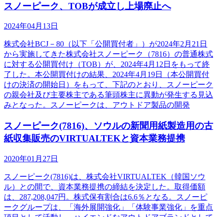
スノーピーク、TOBが成立し上場廃止へ
2024年04月13日
株式会社BCJ－80（以下「公開買付者」）が2024年2月21日
から実施してきた株式会社スノーピーク（7816）の普通株式
に対する公開買付け（TOB）が、2024年4月12日をもって終
了した。本公開買付けの結果、2024年4月19日（本公開買付
けの決済の開始日）をもって、下記のとおり、スノーピーク
の親会社及び主要株主である筆頭株主に異動が発生する見込
みとなった。スノーピークは、アウトドア製品の開発
スノーピーク(7816)、ソウルの新聞用紙製造用の古
紙収集販売のVIRTUALTEKと資本業務提携
2020年01月27日
スノーピーク(7816)は、株式会社VIRTUALTEK（韓国ソウ
ル）との間で、資本業務提携の締結を決定した。取得価額
は、287,208,047円。株式保有割合は6.6％となる。スノーピ
ークグループは、「海外展開強化」「体験事業強化」を重点