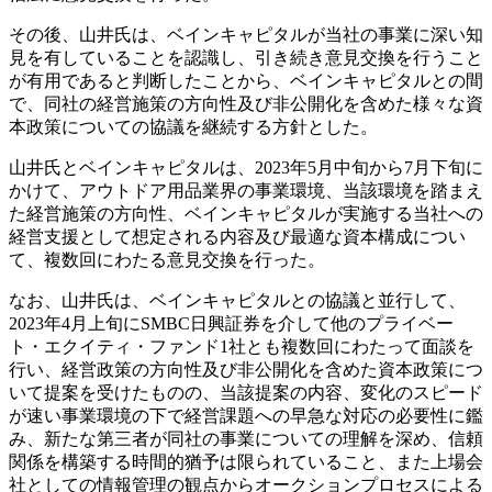
その後、山井氏は、ベインキャピタルが当社の事業に深い知
見を有していることを認識し、引き続き意見交換を行うこと
が有用であると判断したことから、ベインキャピタルとの間
で、同社の経営施策の方向性及び非公開化を含めた様々な資
本政策についての協議を継続する方針とした。
山井氏とベインキャピタルは、2023年5月中旬から7月下旬に
かけて、アウトドア用品業界の事業環境、当該環境を踏まえ
た経営施策の方向性、ベインキャピタルが実施する当社への
経営支援として想定される内容及び最適な資本構成につい
て、複数回にわたる意見交換を行った。
なお、山井氏は、ベインキャピタルとの協議と並行して、
2023年4月上旬にSMBC日興証券を介して他のプライベー
ト・エクイティ・ファンド1社とも複数回にわたって面談を
行い、経営政策の方向性及び非公開化を含めた資本政策につ
いて提案を受けたものの、当該提案の内容、変化のスピード
が速い事業環境の下で経営課題への早急な対応の必要性に鑑
み、新たな第三者が同社の事業についての理解を深め、信頼
関係を構築する時間的猶予は限られていること、また上場会
社としての情報管理の観点からオークションプロセスによる