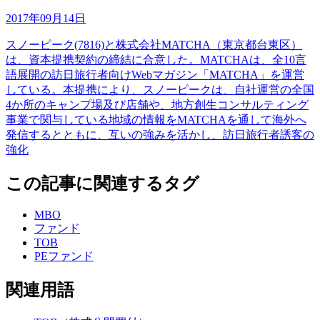
2017年09月14日
スノーピーク(7816)と株式会社MATCHA（東京都台東区）
は、資本提携契約の締結に合意した。MATCHAは、全10言
語展開の訪日旅行者向けWebマガジン「MATCHA」を運営
している。本提携により、スノーピークは、自社運営の全国
4か所のキャンプ場及び店舗や、地方創生コンサルティング
事業で関与している地域の情報をMATCHAを通して海外へ
発信するとともに、互いの強みを活かし、訪日旅行者誘客の
強化
この記事に関連するタグ
MBO
ファンド
TOB
PEファンド
関連用語