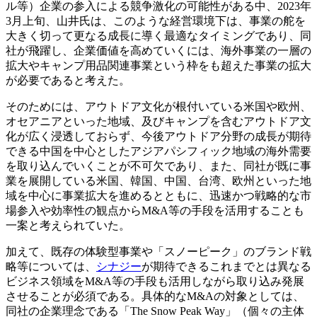
ル等）企業の参入による競争激化の可能性がある中、2023年
3月上旬、山井氏は、このような経営環境下は、事業の舵を
大きく切って更なる成長に導く最適なタイミングであり、同
社が飛躍し、企業価値を高めていくには、海外事業の一層の
拡大やキャンプ用品関連事業という枠をも超えた事業の拡大
が必要であると考えた。
そのためには、アウトドア文化が根付いている米国や欧州、
オセアニアといった地域、及びキャンプを含むアウトドア文
化が広く浸透しておらず、今後アウトドア分野の成長が期待
できる中国を中心としたアジアパシフィック地域の海外需要
を取り込んでいくことが不可欠であり、また、同社が既に事
業を展開している米国、韓国、中国、台湾、欧州といった地
域を中心に事業拡大を進めるとともに、迅速かつ戦略的な市
場参入や効率性の観点からM&A等の手段を活用することも
一案と考えられていた。
加えて、既存の体験型事業や「スノーピーク」のブランド戦
略等については、
シナジー
が期待できるこれまでとは異なる
ビジネス領域をM&A等の手段も活用しながら取り込み発展
させることが必須である。具体的なM&Aの対象としては、
同社の企業理念である「The Snow Peak Way」（個々の主体