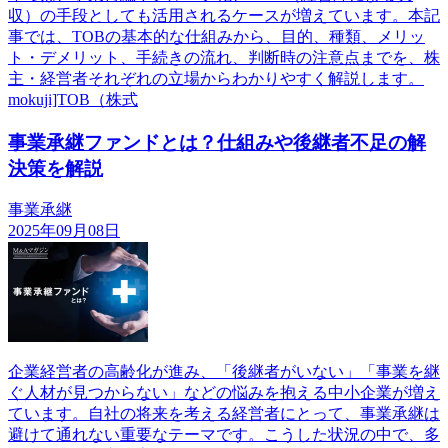
収）の手段としても活用されるケースが増えています。本記
事では、TOBの基本的な仕組みから、目的、種類、メリッ
ト・デメリット、手続きの流れ、判断時の注意点までを、株
主・経営者それぞれの立場からわかりやすく解説します。
mokuji]TOB（株式
事業承継ファンドとは？仕組みや後継者不足の解
決策を解説
事業承継
2025年09月08日
企業経営者の高齢化が進み、「後継者がいない」「事業を継
ぐ人材が見つからない」などの悩みを抱える中小企業が増え
ています。自社の将来を考える経営者にとって、事業承継は
避けて通れない重要なテーマです。こうした状況の中で、多