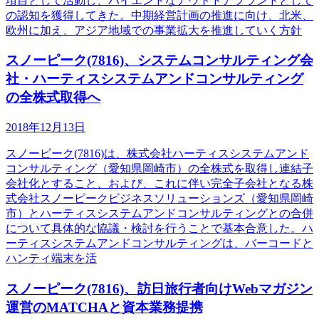
項目として活動し、ハイエンドなアウトドアブランドとして
の認知を獲得してきた。中期経営計画の推進に向け、北米、
欧州に加え、アジア地域での事業拡大を推進していく方針
スノーピーク(7816)、システムコンサルティング会
社・ハーティスシステムアンドコンサルティング
の全株式取得へ
2018年12月13日
スノーピーク(7816)は、株式会社ハーティスシステムアンド
コンサルティング（愛知県岡崎市）の全株式を取得し連結子
会社化とすること、および、これに伴い完全子会社となる株
式会社スノーピークビジネスソリューションズ（愛知県岡崎
市）とハーティスシステムアンドコンサルティングとの合併
について具体的な協議・検討を行うことで基本合意した。ハ
ーティスシステムアンドコンサルティングは、バーコードと
ハンティ端末を活
スノーピーク(7816)、訪日旅行者向けWebマガジン
運営のMATCHAと資本業務提携