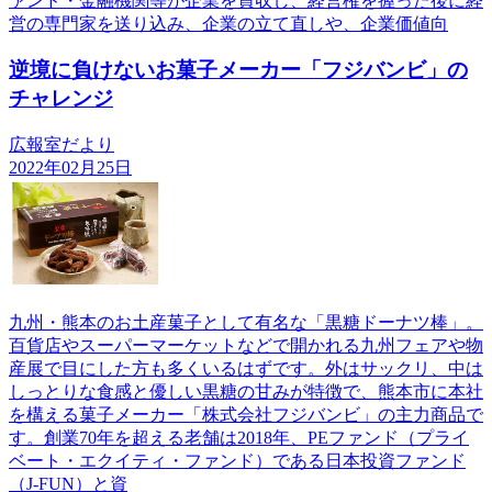
ァンド・金融機関等が企業を買収し、経営権を握った後に経
営の専門家を送り込み、企業の立て直しや、企業価値向
逆境に負けないお菓子メーカー「フジバンビ」の
チャレンジ
広報室だより
2022年02月25日
九州・熊本のお土産菓子として有名な「黒糖ドーナツ棒」。
百貨店やスーパーマーケットなどで開かれる九州フェアや物
産展で目にした方も多くいるはずです。外はサックリ、中は
しっとりな食感と優しい黒糖の甘みが特徴で、熊本市に本社
を構える菓子メーカー「株式会社フジバンビ」の主力商品で
す。創業70年を超える老舗は2018年、PEファンド（プライ
ベート・エクイティ・ファンド）である日本投資ファンド
（J-FUN）と資