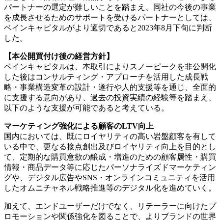
パートナーの選定が難しいことを踏まえ、同社の今後の事業
を成長させるためのサポートを受けるパートナーとしては、
ベインキャピタルがより適切であると2023年8月下旬に判断
した。
【本公開買付け後の経営方針】
ベインキャピタルは、本取引によりスノーピークを非公開化
した後はコンサルティング・アプローチを活用した成長戦
略・事業構造変革の設計・遂行や人的支援等を通じ、全面的
に支援する意向があり、過去の投資実績の経験等を踏まえ、
以下のような支援が可能であると考えている。
マーケティング強化による顧客のLTV向上
国内においては、既にロイヤリティの高い岩盤顧客を有して
いる中で、更なる接点創出及びロイヤリティ向上を目的とし
て、定期的な購買意欲の醸成・増進のための顧客属性・購買
情報・商品データ等に応じたパーソナライズドマーケティン
グや、デジタル広告やSNS・オンラインコミュニティを活用
したオムニチャネル戦略推進等のデジタル化を進めていく。
加えて、エンドユーザーだけでなく、リテーラーに向けたプ
ロモーションや関係強化を図ることで、よりブランドの世界