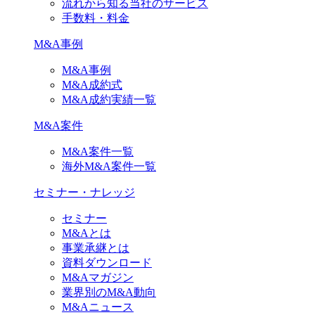
流れから知る当社のサービス
手数料・料金
M&A事例
M&A事例
M&A成約式
M&A成約実績一覧
M&A案件
M&A案件一覧
海外M&A案件一覧
セミナー・ナレッジ
セミナー
M&Aとは
事業承継とは
資料ダウンロード
M&Aマガジン
業界別のM&A動向
M&Aニュース