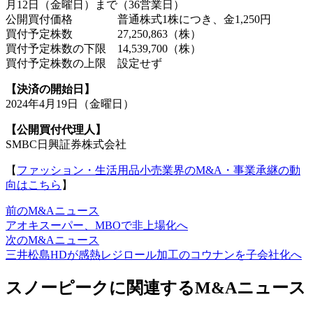
月12日（金曜日）まで（36営業日）
公開買付価格 普通株式1株につき、金1,250円
買付予定株数 27,250,863（株）
買付予定株数の下限 14,539,700（株）
買付予定株数の上限 設定せず
【決済の開始日】
2024年4月19日（金曜日）
【公開買付代理人】
SMBC日興証券株式会社
【
ファッション・生活用品小売業界のM&A・事業承継の動
向はこちら
】
前のM&Aニュース
アオキスーパー、MBOで非上場化へ
次のM&Aニュース
三井松島HDが感熱レジロール加工のコウナンを子会社化へ
スノーピークに関連するM&Aニュース