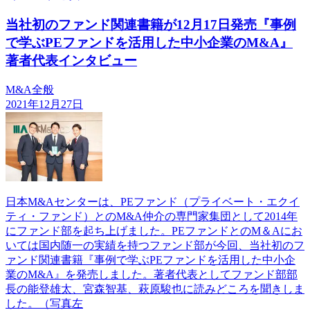
当社初のファンド関連書籍が12月17日発売『事例
で学ぶPEファンドを活用した中小企業のM&A』
著者代表インタビュー
M&A全般
2021年12月27日
日本M&Aセンターは、PEファンド（プライベート・エクイ
ティ・ファンド）とのM&A仲介の専門家集団として2014年
にファンド部を起ち上げました。PEファンドとのM＆Aにお
いては国内随一の実績を持つファンド部が今回、当社初のフ
ァンド関連書籍『事例で学ぶPEファンドを活用した中小企
業のM&A』を発売しました。著者代表としてファンド部部
長の能登雄太、宮森智基、萩原駿也に読みどころを聞きしま
した。（写真左