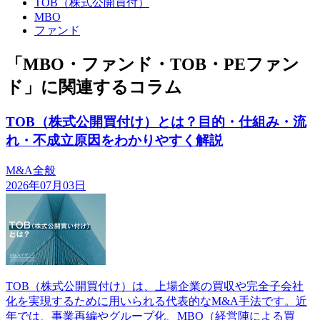
TOB（株式公開買付）
MBO
ファンド
「MBO・ファンド・TOB・PEファン
ド」に関連するコラム
TOB（株式公開買付け）とは？目的・仕組み・流
れ・不成立原因をわかりやすく解説
M&A全般
2026年07月03日
TOB（株式公開買付け）は、上場企業の買収や完全子会社
化を実現するために用いられる代表的なM&A手法です。近
年では、事業再編やグループ化、MBO（経営陣による買