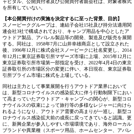
ャピタル、公開買付者及び公開買付者親会社は、対象者株式
を所有していない。
【本公開買付けの実施を決定するに至った背景、目的】
スノーピークグループは、連結子会社15社及び持分法適用関
連会社3社で構成されており、キャンプ用品を中心としたア
ウトドア製品、アパレル製品等の開発、製造及び販売を展開
する。同社は、1958年7月に山井幸雄商店として設立された
後、1996年12月に株式会社スノーピークに社名変更し、2014
年12月に東京証券取引所マザーズ市場に上場、2015年12月に
東京証券取引所市場第一部指定を受け、2022年4月4日の東京
証券取引所の市場区分の変更に伴い、本日現在、東京証券取
引所プライム市場に株式を上場している。
同社は主力として事業展開を行うアウトドア業界において
は、新型コロナウイルスの感染拡大に伴う行動制限下におい
て高まっていたアウトドア・キャンプへの関心が、新型コロ
ナウイルスの収束によって旅行等の多様なレジャーに向けら
れるようになり、アウトドア需要の高まりが一巡し、新型コ
ロナウイルス感染拡大前の成長に戻ってきていると認識。更
に、新興企業が参入しやすい市場環境であり、海外ローカル
ブランドや異業種（スポーツ用品、ホームセンター、アパレ