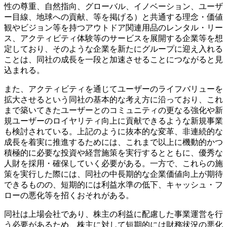
性の尊重、自然指向、グローバル、イノベーション、ユーザ
ー目線、地球への貢献、等を掲げる）と共通する理念・価値
観やビジョン等を持つアウトドア関連用品のレンタル・リー
ス、アクティビティ体験等のサービスを展開する企業等を想
定しており、そのような企業を新たにグループに迎え入れる
ことは、同社の成長を一段と加速させることにつながると見
込まれる。
また、アクティビティを通じてユーザーのライフバリューを
拡大させるという同社の基本的な考え方に沿っており、これ
まで築いてきたユーザーとのコミュニティの更なる強化や新
規ユーザーのロイヤリティ向上に貢献できるような新規事業
も検討されている。上記のように抜本的な変革、非連続的な
成長を着実に推進するためには、これまで以上に機動的かつ
積極的に必要な投資や経営施策を実行するとともに、優秀な
人財を採用・確保していく必要がある。一方で、これらの施
策を実行した際には、同社の中長期的な企業価値向上が期待
できるものの、短期的には利益水準の低下、キャッシュ・フ
ローの悪化等を招くおそれがある。
同社は上場会社であり、株主の利益に配慮した事業運営を行
う必要があるため、株主に対して短期的には財務状況の悪化