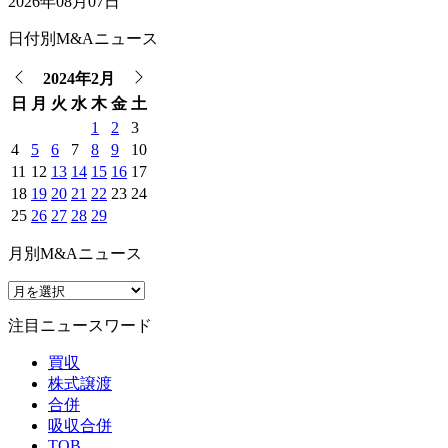
2026年08月07日
日付別M&Aニュース
2024年2月
日
月
火
水
木
金
土
1
2
3
4
5
6
7
8
9
10
11
12
13
14
15
16
17
18
19
20
21
22
23
24
25
26
27
28
29
月別M&Aニュース
注目ニュースワード
買収
株式譲渡
合併
吸収合併
TOB