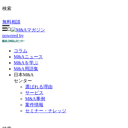
検索
無料相談
powered by
コラム
M&A
ニュース
M&Aを
学ぶ
M&A
用語集
日本M&A
センター
選ばれる理由
サービス
M&A事例
案件情報
セミナー・ナレッジ