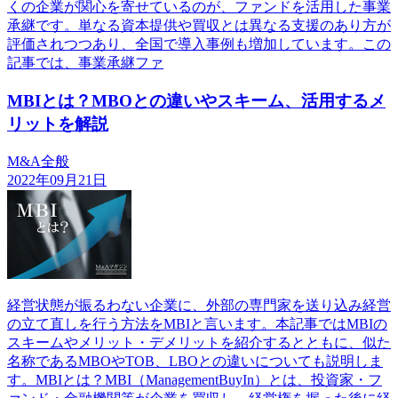
くの企業が関心を寄せているのが、ファンドを活用した事業
承継です。単なる資本提供や買収とは異なる支援のあり方が
評価されつつあり、全国で導入事例も増加しています。この
記事では、事業承継ファ
MBIとは？MBOとの違いやスキーム、活用するメ
リットを解説
M&A全般
2022年09月21日
経営状態が振るわない企業に、外部の専門家を送り込み経営
の立て直しを行う方法をMBIと言います。本記事ではMBIの
スキームやメリット・デメリットを紹介するとともに、似た
名称であるMBOやTOB、LBOとの違いについても説明しま
す。MBIとは？MBI（ManagementBuyIn）とは、投資家・フ