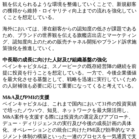
観を伝えられるような環境を整備していくことで、新規顧客
の獲得から維持・ロイヤリティ向上までの流れを強化してい
くことを想定している。
海外においては、潜在顧客からの認知度の低さが課題である
ため、ブランドの世界観を伝える旗艦店出店とマーケティン
グ、認知度向上のための販売チャネル開拓やブランド訴求施
策強化を推進していく。
中長期の成長に向けた人財及び組織基盤の強化
ベインキャピタルは、スノーピークの既存経営陣の継続を前
提に投資を行うことを想定している。一方で、今後企業価値
を最大化させる基盤として、戦略を迅速に実行していくため
の人財補強も必要に応じて重要になってくると考えている。
M&A及びPMIの支援
ベインキャピタルは、これまで国内において31件の投資実績
で培ったノウハウ、知見、ネットワークを最大限活用し、
M&A案件を支援する際には投資先の選定及びアプローチ、
デュー・ディリジェンスの実行及び今後の成長計画の具体
化、オペレーションとの統合に向けたPMI及び効率的なマネ
ジメント体制の構築といった一連のプロセスを一気通貫で支