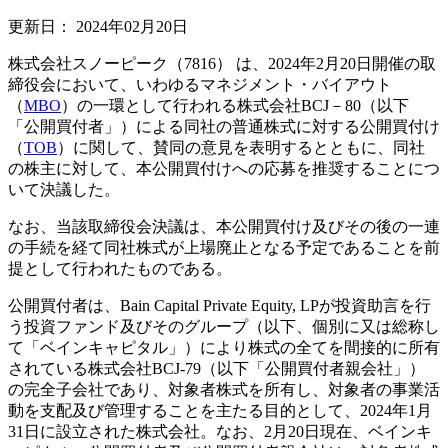
更新日：
2024年02月20日
株式会社スノーピーク（7816） は、2024年2月20日開催の取
締役会において、いわゆるマネジメント・バイアウト
（
MBO
）の一環として行われる株式会社BCJ－80（以下
「公開買付者」）による同社の普通株式に対する公開買付け
（
TOB
）に関して、賛同の意見を表明するとともに、同社
の株主に対して、本公開買付けへの応募を推奨することにつ
いて決議した。
なお、当該取締役会決議は、本公開買付け及びその後の一連
の手続を経て同社株式が上場廃止となる予定であることを前
提として行われたものである。
公開買付者は、Bain Capital Private Equity, LPが投資助言を行
う投資ファンド及びそのグループ（以下、個別に又は総称し
て「ベインキャピタル」）により株式の全てを間接的に所有
されている株式会社BCJ-79（以下「公開買付者親会社」）
の完全子会社であり、対象者株式を所有し、対象者の事業活
動を支配及び管理することを主たる目的として、2024年1月
31日に設立された株式会社。なお、2月20日現在、ベインキ