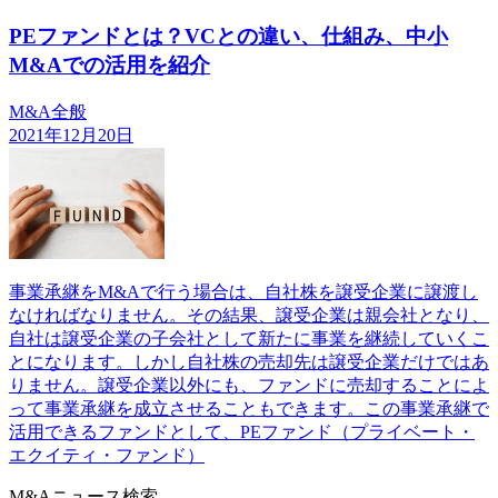
PEファンドとは？VCとの違い、仕組み、中小
M&Aでの活用を紹介
M&A全般
2021年12月20日
事業承継をM&Aで行う場合は、自社株を譲受企業に譲渡し
なければなりません。その結果、譲受企業は親会社となり、
自社は譲受企業の子会社として新たに事業を継続していくこ
とになります。しかし自社株の売却先は譲受企業だけではあ
りません。譲受企業以外にも、ファンドに売却することによ
って事業承継を成立させることもできます。この事業承継で
活用できるファンドとして、PEファンド（プライベート・
エクイティ・ファンド）
M&Aニュース検索