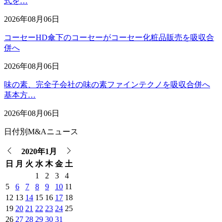
式を…
2026年08月06日
コーセーHD傘下のコーセーがコーセー化粧品販売を吸収合
併へ
2026年08月06日
味の素、完全子会社の味の素ファインテクノを吸収合併へ
基本方…
2026年08月06日
日付別M&Aニュース
2020年1月
日
月
火
水
木
金
土
1
2
3
4
5
6
7
8
9
10
11
12
13
14
15
16
17
18
19
20
21
22
23
24
25
26
27
28
29
30
31