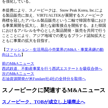
を強化している。
本提携により、スノーピークは、Snow Peak Korea, Inc.によ
る製品販売に加え、VIRTUALTEKが展開するスノーピーク
商標を冠したアパレル製品販売という二軸で韓国市場におけ
る事業展開を拡大し、新たな顧客接点を開拓する。また韓国
におけるアパレルを中心とした製品開発・販売を共同で行う
ことことにより、アジア地域での更なるブランド認知拡大と
ともに事業の拡大を目指す。
【
ファッション・生活用品小売業界のM&A・事業承継の動
向はこちら
】
前のM&Aニュース
西武鉄道、不動産事業を行う西武エステートを吸収合併へ
次のM&Aニュース
石油資源開発が米Fundare社4社の全持分を取得へ
スノーピークに関連するM&Aニュース
スノーピーク、TOBが成立し上場廃止へ