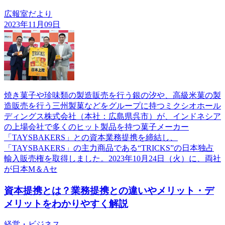
広報室だより
2023年11月09日
焼き菓子や珍味類の製造販売を行う銀の汐や、高級米菓の製
造販売を行う三州製菓などをグループに持つミクシオホール
ディングス株式会社（本社：広島県呉市）が、インドネシア
の上場会社で多くのヒット製品を持つ菓子メーカー
「TAYSBAKERS」との資本業務提携を締結し、
「TAYSBAKERS」の主力商品である“TRICKS”の日本独占
輸入販売権を取得しました。2023年10月24日（火）に、両社
が日本M＆Aセ
資本提携とは？業務提携との違いやメリット・デ
メリットをわかりやすく解説
経営・ビジネス