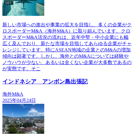
新しい市場への進出や事業の拡大を目指し、多くの企業がク
ロスボーダーM&A（海外M&A）に取り組んでいます。クロ
スボーダーM&A活況の流れは、近年中堅・中小企業にも幅
広く及んでおり、新たな市場を目指してあらゆる企業がチャ
レンジしています。特にASEAN地域の企業とのM&Aの増加
傾向は顕著です。しかし、海外とのM&Aについては経験や
ノウハウが少ない、あるいは全くない企業が大多数であるの
が実態です。そこ
インドネシア アンボン島出張記
海外M&A
2025年04月24日