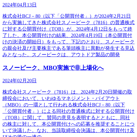
2024年04月13日
株式会社BCJ－80（以下「公開買付者」）が2024年2月21日
から実施してきた株式会社スノーピーク（7816）の普通株式
に対する公開買付け（TOB）が、2024年4月12日をもって終
了した。本公開買付けの結果、2024年4月19日（本公開買付
けの決済の開始日）をもって、下記のとおり、スノーピーク
の親会社及び主要株主である筆頭株主に異動が発生する見込
みとなった。スノーピークは、アウトドア製品の開発
スノーピーク、MBO実施で非上場化へ
2024年02月20日
株式会社スノーピーク（7816）は、2024年2月20日開催の取
締役会において、いわゆるマネジメント・バイアウト
（MBO）の一環として行われる株式会社BCJ－80（以下
「公開買付者」）による同社の普通株式に対する公開買付け
（TOB）に関して、賛同の意見を表明するとともに、同社
の株主に対して、本公開買付けへの応募を推奨することにつ
いて決議した。なお、当該取締役会決議は、本公開買付け及
びその後の一連の