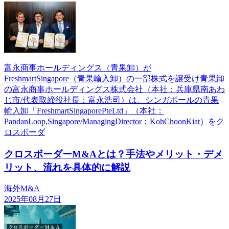
富永商事ホールディングス（青果卸）が
FreshmartSingapore（青果輸入卸）の一部株式を譲受け青果卸
の富永商事ホールディングス株式会社（本社：兵庫県南あわ
じ市/代表取締役社長：富永浩司）は、シンガポールの青果
輸入卸「FreshmartSingaporePteLtd」（本社：
PandanLoop,Singapore/ManagingDirector：KohChoonKiat）をク
ロスボーダ
クロスボーダーM&Aとは？手法やメリット・デメ
リット、流れを具体的に解説
海外M&A
2025年08月27日