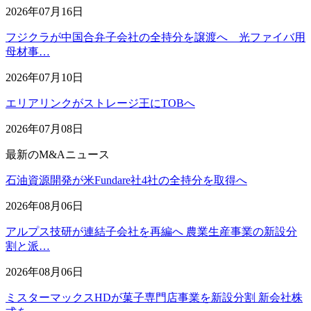
2026年07月16日
フジクラが中国合弁子会社の全持分を譲渡へ 光ファイバ用
母材事…
2026年07月10日
エリアリンクがストレージ王にTOBへ
2026年07月08日
最新のM&Aニュース
石油資源開発が米Fundare社4社の全持分を取得へ
2026年08月06日
アルプス技研が連結子会社を再編へ 農業生産事業の新設分
割と派…
2026年08月06日
ミスターマックスHDが菓子専門店事業を新設分割 新会社株