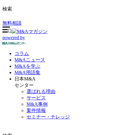
検索
無料相談
powered by
コラム
M&A
ニュース
M&Aを
学ぶ
M&A
用語集
日本M&A
センター
選ばれる理由
サービス
M&A事例
案件情報
セミナー・ナレッジ