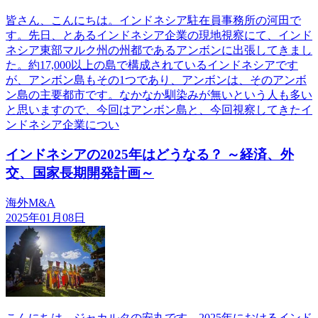
皆さん、こんにちは。インドネシア駐在員事務所の河田で
す。先日、とあるインドネシア企業の現地視察にて、インド
ネシア東部マルク州の州都であるアンボンに出張してきまし
た。約17,000以上の島で構成されているインドネシアです
が、アンボン島もその1つであり、アンボンは、そのアンボ
ン島の主要都市です。なかなか馴染みが無いという人も多い
と思いますので、今回はアンボン島と、今回視察してきたイ
ンドネシア企業につい
インドネシアの2025年はどうなる？ ～経済、外
交、国家長期開発計画～
海外M&A
2025年01月08日
こんにちは、ジャカルタの安丸です。2025年におけるインド