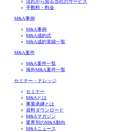
流れから知る当社のサービス
手数料・料金
M&A事例
M&A事例
M&A成約式
M&A成約実績一覧
M&A案件
M&A案件一覧
海外M&A案件一覧
セミナー・ナレッジ
セミナー
M&Aとは
事業承継とは
資料ダウンロード
M&Aマガジン
業界別のM&A動向
M&Aニュース