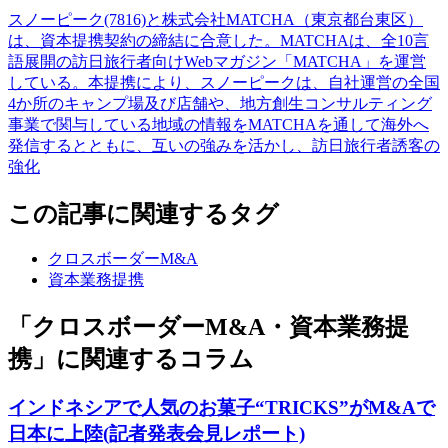
スノーピーク(7816)と株式会社MATCHA（東京都台東区）
は、資本提携契約の締結に合意した。MATCHAは、全10言
語展開の訪日旅行者向けWebマガジン「MATCHA」を運営
している。本提携により、スノーピークは、自社運営の全国
4か所のキャンプ場及び店舗や、地方創生コンサルティング
事業で関与している地域の情報をMATCHAを通して海外へ
発信するとともに、互いの強みを活かし、訪日旅行者誘客の
強化
この記事に関連するタグ
クロスボーダーM&A
資本業務提携
「クロスボーダーM&A・資本業務提
携」に関連するコラム
インドネシアで人気のお菓子“TRICKS”がM&Aで
日本に上陸(記者発表会見レポート)