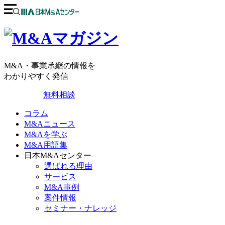
M&A・事業承継の情報を
わかりやすく発信
無料相談
コラム
M&Aニュース
M&Aを学ぶ
M&A用語集
日本M&Aセンター
選ばれる理由
サービス
M&A事例
案件情報
セミナー・ナレッジ