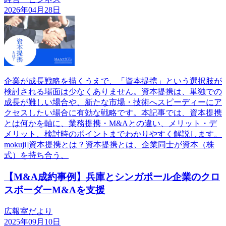
2026年04月28日
企業が成長戦略を描くうえで、「資本提携」という選択肢が
検討される場面は少なくありません。資本提携は、単独での
成長が難しい場合や、新たな市場・技術へスピーディーにア
クセスしたい場合に有効な戦略です。本記事では、資本提携
とは何かを軸に、業務提携・M&Aとの違い、メリット・デ
メリット、検討時のポイントまでわかりやすく解説します。
mokuji]資本提携とは？資本提携とは、企業同士が資本（株
式）を持ち合う、
【M&A成約事例】兵庫とシンガポール企業のクロ
スボーダーM&Aを支援
広報室だより
2025年09月10日