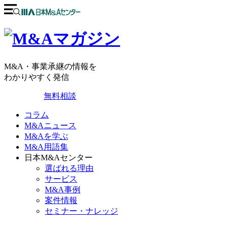
M&A・事業承継の情報を
わかりやすく発信
無料相談
コラム
M&Aニュース
M&Aを学ぶ
M&A用語集
日本M&Aセンター
選ばれる理由
サービス
M&A事例
案件情報
セミナー・ナレッジ