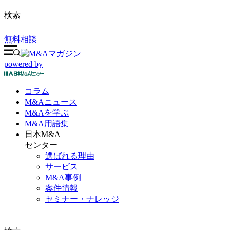
検索
無料相談
powered by
コラム
M&A
ニュース
M&Aを
学ぶ
M&A
用語集
日本M&A
センター
選ばれる理由
サービス
M&A事例
案件情報
セミナー・ナレッジ