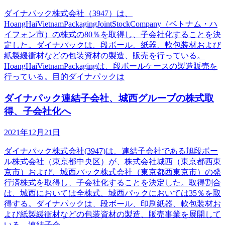
ダイナパック株式会社（3947）は、
HoangHaiVietnamPackagingJointStockCompany（ベトナム・ハ
イフォン市）の株式の80％を取得し、子会社化することを決
定した。ダイナパックは、段ボール、紙器、軟包装材および
紙製緩衝材などの包装資材の製造、販売を行っている。
HoangHaiVietnamPackagingは、段ボールケースの製造販売を
行っている。目的ダイナパックは
ダイナパック連結子会社、城西グループの株式取
得、子会社化へ
2021年12月21日
ダイナパック株式会社(3947)は、連結子会社である旭段ボー
ル株式会社（東京都中央区）が、株式会社城西（東京都西東
京市）および、城西パック株式会社（東京都西東京市）の発
行済株式を取得し、子会社化することを決定した。取得割合
は、城西においては全株式、城西パックにおいては35％を取
得する。ダイナパックは、段ボール、印刷紙器、軟包装材お
よび紙製緩衝材などの包装資材の製造、販売事業を展開して
いる。連結子会