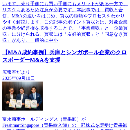
います。売り手側にも買い手側にもメリットがある一方で、
リスクもあるため注意が必要です。本記事では、買収と合
併、M&Aの違いをはじめ、買収の種類やプロセスをわかり
やすく解説します。この記事のポイント買収とは、対象企業
の事業や経営権を取得することで、「事業買収」と「企業買
収」に分けられる。買収には「友好的買収」と「同意なき買
収」があり、一般的に中小
【M&A成約事例】兵庫とシンガポール企業のクロ
スボーダーM&Aを支援
広報室だより
2025年09月10日
富永商事ホールディングス（青果卸）が
FreshmartSingapore（青果輸入卸）の一部株式を譲受け青果卸