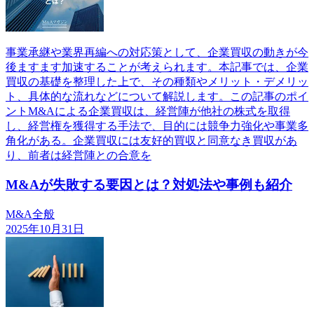
事業承継や業界再編への対応策として、企業買収の動きが今
後ますます加速することが考えられます。本記事では、企業
買収の基礎を整理した上で、その種類やメリット・デメリッ
ト、具体的な流れなどについて解説します。この記事のポイ
ントM&Aによる企業買収は、経営陣が他社の株式を取得
し、経営権を獲得する手法で、目的には競争力強化や事業多
角化がある。企業買収には友好的買収と同意なき買収があ
り、前者は経営陣との合意を
M&Aが失敗する要因とは？対処法や事例も紹介
M&A全般
2025年10月31日