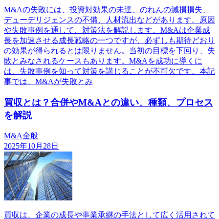
M&Aの失敗には、投資対効果の未達、のれんの減損損失、
デューデリジェンスの不備、人材流出などがあります。原因
や失敗事例を通して、対策法を解説します。M&Aは企業成
長を加速させる成長戦略の一つですが、必ずしも期待どおり
の効果が得られるとは限りません。当初の目標を下回り、失
敗とみなされるケースもあります。M&Aを成功に導くに
は、失敗事例を知って対策を講じることが不可欠です。本記
事では、M&Aが失敗とみ
買収とは？合併やM&Aとの違い、種類、プロセス
を解説
M&A全般
2025年10月28日
買収は、企業の成長や事業承継の手法として広く活用されて