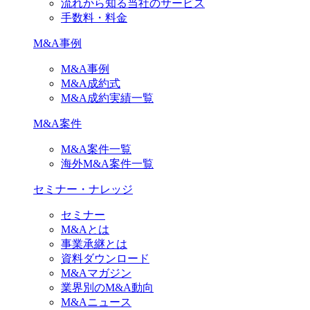
流れから知る当社のサービス
手数料・料金
M&A事例
M&A事例
M&A成約式
M&A成約実績一覧
M&A案件
M&A案件一覧
海外M&A案件一覧
セミナー・ナレッジ
セミナー
M&Aとは
事業承継とは
資料ダウンロード
M&Aマガジン
業界別のM&A動向
M&Aニュース