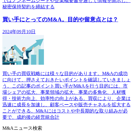
ではノンネームシートや企業概要書を通じて情報を開示し、
秘密保持契約を締結する
買い手にとってのM&A。目的や留意点とは？
2024年09月10日
買い手の買収戦略には様々な目的があります。M&Aの成功
に向けて、押さえておきたいポイントを確認していきましょ
う。この記事のポイント買い手がM&Aを行う目的には、市
場シェアの拡大、事業領域の拡大、事業の多角化、人材獲
得・技術力向上、効率性の向上がある。買収により、企業は
迅速に成長を加速し、顧客ベースや販売チャネルを拡大する
ことができる。M&Aにはコストや中長期的な取り組みが必
要で、成約後の経営統合計
M&Aニュース検索