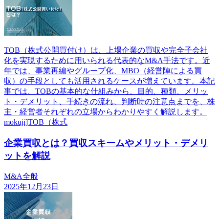
TOB（株式公開買付け）は、上場企業の買収や完全子会社
化を実現するために用いられる代表的なM&A手法です。近
年では、事業再編やグループ化、MBO（経営陣による買
収）の手段としても活用されるケースが増えています。本記
事では、TOBの基本的な仕組みから、目的、種類、メリッ
ト・デメリット、手続きの流れ、判断時の注意点までを、株
主・経営者それぞれの立場からわかりやすく解説します。
mokuji]TOB（株式
企業買収とは？買収スキームやメリット・デメリ
ットを解説
M&A全般
2025年12月23日