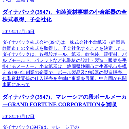
ダイナパック(3947)、包装資材事業の小倉紙器の全
株式取得、子会社化
2019年12月26日
ダイナパック株式会社(3947)は、株式会社小倉紙器（静岡県
静岡市）の全株式を取得し、子会社化することを決定した。
ダイナパックは、各種段ボール、紙器、軟包装、緩衝材、パ
ルプモールド、パレットなど包装材の設計・製造・販売を手
掛けるメーカー。小倉紙器は、静岡県静岡市に生産拠点を構
える1960年創業の企業で、ボール製品及び紙器の製造販売、
包装資材関係の仕入販売を主軸に事業を展開。中京圏から関
東圏にあって
ダイナパック(3947)、マレーシアの段ボールメーカ
ーGRAND FORTUNE CORPORATIONを買収
2018年10月17日
ダイナパック(3947)は、マレーシアの