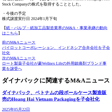
Stock Companyの株式を取得することとした。
・今後の予定
株式譲渡実行日 2024年1月下旬
【
紙・パルプ・紙加工品製造業界のM&A・事業承継の動向
はこちら
】
前のM&Aニュース
パイロットコーポレーション、インドネシア合弁会社を子会
社化
次のM&Aニュース
ロート製薬子会社が豪Wellnex Lifeの外用鎮痛剤ブランド事
業を譲受へ
ダイナパックに関連するM&Aニュース
ダイナパック、ベトナムの段ボールケース製造販
売のHoang Hai Vietnam Packagingを子会社化
2025年05月22日