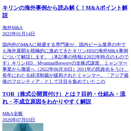
キリンの海外事例から読み解く！M&Aポイント解
説
海外M&A
2022年01月14日
国内外のM&Aに精通する専門家が、国内ビール業界の中で
も海外展開を積極的に進めてきたキリンHDの海外M&A事例
について解説します。（本記事の情報は2022年時点のもので
す）キリンHD、MyanmarBreweryの全株式譲渡、ミャンマー
事業から撤退へ（2022年06月30日）2011年の民政化をうけ、
長年にわたる経済制裁が緩和されたミャンマー。「アジア最
後のフロンティア」として注目を集めていたこの
TOB（株式公開買付け）とは？目的・仕組み・流
れ・不成立原因をわかりやすく解説
M&A全般
2026年07月03日