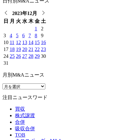
日付別M&Aニュース
2023年12月
日
月
火
水
木
金
土
1
2
3
4
5
6
7
8
9
10
11
12
13
14
15
16
17
18
19
20
21
22
23
24
25
26
27
28
29
30
31
月別M&Aニュース
注目ニュースワード
買収
株式譲渡
合併
吸収合併
TOB