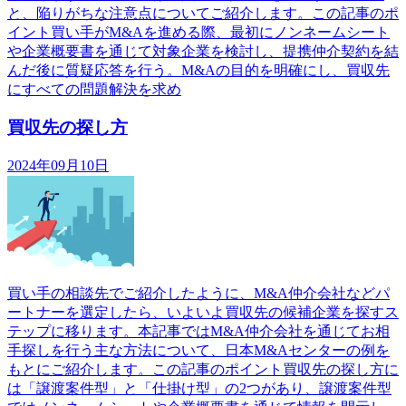
と、陥りがちな注意点についてご紹介します。この記事のポ
イント買い手がM&Aを進める際、最初にノンネームシート
や企業概要書を通じて対象企業を検討し、提携仲介契約を結
んだ後に質疑応答を行う。M&Aの目的を明確にし、買収先
にすべての問題解決を求め
買収先の探し方
2024年09月10日
買い手の相談先でご紹介したように、M&A仲介会社などパ
ートナーを選定したら、いよいよ買収先の候補企業を探すス
テップに移ります。本記事ではM&A仲介会社を通じてお相
手探しを行う主な方法について、日本M&Aセンターの例を
もとにご紹介します。この記事のポイント買収先の探し方に
は「譲渡案件型」と「仕掛け型」の2つがあり、譲渡案件型