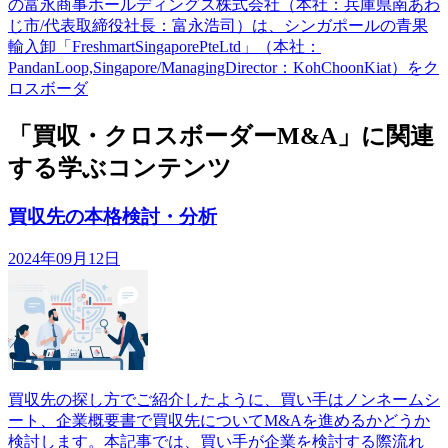
の富永商事ホールディングス株式会社（本社：兵庫県南あわ
じ市/代表取締役社長：富永浩司）は、シンガポールの青果
輸入卸「FreshmartSingaporePteLtd」（本社：
PandanLoop,Singapore/ManagingDirector：KohChoonKiat）をク
ロスボーダ
「買収・クロスボーダーM&A」に関連
する学ぶコンテンツ
買収先の本格検討・分析
2024年09月12日
買収先の探し方でご紹介したように、買い手はノンネームシ
ート、企業概要書で買収先についてM&Aを進めるかどうか
検討します。本記事では、買い手が企業を検討する際流れ