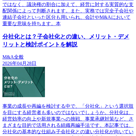
ではなく、議決権の割合に加えて、経営に対する実質的な支
配関係によって判断されます。また、実務では完全子会社や
連結子会社といった区分も用いられ、会計やM&Aにおいて
重要な意味を持ちます。本
分社化とは？子会社化との違い、メリット・デメ
リットと検討ポイントを解説
M&A全般
2026年04月28日
事業の成長や再編を検討する中で、「分社化」という選択肢
を目にする経営者も多いのではないでしょうか。分社化は、
経営効率の向上や新規事業への挑戦、事業承継対策など、さ
まざまな目的で活用される組織再編手法です。本記事では、
分社化の基本的な仕組み子会社化との違い分社化が向いてい