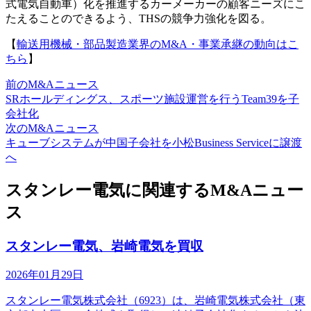
式電気自動車）化を推進するカーメーカーの顧客ニーズにこ
たえることのできるよう、THSの競争力強化を図る。
【
輸送用機械・部品製造業界のM&A・事業承継の動向はこ
ちら
】
前のM&Aニュース
SRホールディングス、スポーツ施設運営を行うTeam39を子
会社化
次のM&Aニュース
キューブシステムが中国子会社を小松Business Serviceに譲渡
へ
スタンレー電気に関連するM&Aニュー
ス
スタンレー電気、岩崎電気を買収
2026年01月29日
スタンレー電気株式会社（6923）は、岩崎電気株式会社（東