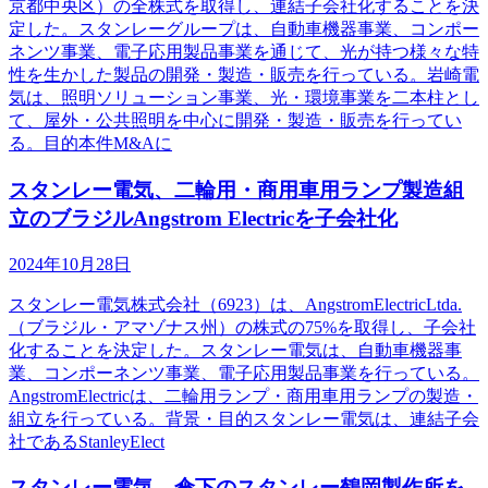
京都中央区）の全株式を取得し、連結子会社化することを決
定した。スタンレーグループは、自動車機器事業、コンポー
ネンツ事業、電子応用製品事業を通じて、光が持つ様々な特
性を生かした製品の開発・製造・販売を行っている。岩崎電
気は、照明ソリューション事業、光・環境事業を二本柱とし
て、屋外・公共照明を中心に開発・製造・販売を行ってい
る。目的本件M&Aに
スタンレー電気、二輪用・商用車用ランプ製造組
立のブラジルAngstrom Electricを子会社化
2024年10月28日
スタンレー電気株式会社（6923）は、AngstromElectricLtda.
（ブラジル・アマゾナス州）の株式の75%を取得し、子会社
化することを決定した。スタンレー電気は、自動車機器事
業、コンポーネンツ事業、電子応用製品事業を行っている。
AngstromElectricは、二輪用ランプ・商用車用ランプの製造・
組立を行っている。背景・目的スタンレー電気は、連結子会
社であるStanleyElect
スタンレー電気、傘下のスタンレー鶴岡製作所を