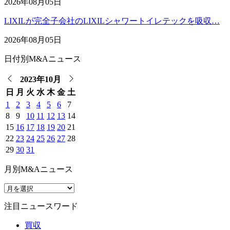
2026年08月05日
LIXILが完全子会社のLIXILシャワートイレテックを吸収…
2026年08月05日
日付別M&Aニュース
2023年10月
日
月
火
水
木
金
土
1
2
3
4
5
6
7
8
9
10
11
12
13
14
15
16
17
18
19
20
21
22
23
24
25
26
27
28
29
30
31
月別M&Aニュース
注目ニュースワード
買収