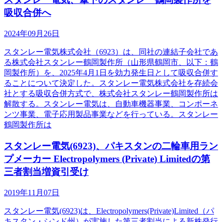
吸収合併へ
2024年09月26日
スタンレー電気株式会社（6923）は、同社の連結子会社であ
る株式会社スタンレー鶴岡製作所（山形県鶴岡市、以下：鶴
岡製作所）を、2025年4月1日を効力発生日として吸収合併す
ることについて決定した。スタンレー電気株式会社を存続会
社とする吸収合併方式で、株式会社スタンレー鶴岡製作所は
解散する。スタンレー電気は、自動車機器事業、コンポーネ
ンツ事業、電子応用製品事業などを行っている。スタンレー
鶴岡製作所は
スタンレー電気(6923)、パキスタンの二輪車用ラン
プメーカー Electropolymers (Private) Limitedの第
三者割当増資引受け
2019年11月07日
スタンレー電気(6923)は、Electropolymers(Private)Limited（パ
キスタン・シンド州）が実施した第三者割当による新株発行