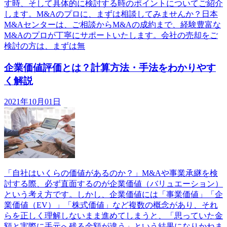
す時、そして具体的に検討する時のポイントについてご紹介
します。M&Aのプロに、まずは相談してみませんか？日本
M&Aセンターは、ご相談からM&Aの成約まで、経験豊富な
M&Aのプロが丁寧にサポートいたします。会社の売却をご
検討の方は、まずは無
企業価値評価とは？計算方法・手法をわかりやす
く解説
2021年10月01日
「自社はいくらの価値があるのか？」M&Aや事業承継を検
討する際、必ず直面するのが企業価値（バリュエーション）
という考え方です。しかし、企業価値には「事業価値」「企
業価値（EV）」「株式価値」など複数の概念があり、それ
らを正しく理解しないまま進めてしまうと、「思っていた金
額と実際に手元へ残る金額が違う」という結果になりかねま