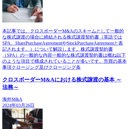
本記事では、クロスボーダーM&Aのスキームとして一般的
な株式譲渡の場合に締結される株式譲渡契約書（英語では
SPA、SharePurchaseAgreementやStockPurchaseAgreementと表
記されます。）について解説します。株式譲渡契約書
（SPA）の一般的な内容一般的な株式譲渡契約書は概ね以下
のような項目で構成されていることが多いです。売買の基本
事項クロージング及びクロージング条
クロスボーダーM&Aにおける株式譲渡の基本 ～
法務～
海外M&A
2024年03月26日