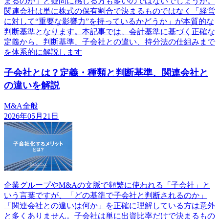
まるのか」と疑問に感じる方も多いのではないでしょうか。
関連会社は単に株式の保有割合で決まるものではなく「経営
に対して“重要な影響力”を持っているかどうか」が本質的な
判断基準となります。本記事では、会計基準に基づく正確な
定義から、判断基準、子会社との違い、持分法の仕組みまで
を体系的に解説します
子会社とは？定義・種類と判断基準、関連会社と
の違いを解説
M&A全般
2026年05月21日
企業グループやM&Aの文脈で頻繁に使われる「子会社」と
いう言葉ですが、「どの基準で子会社と判断されるのか」
「関連会社との違いは何か」を正確に理解している方は意外
と多くありません。子会社は単に出資比率だけで決まるもの