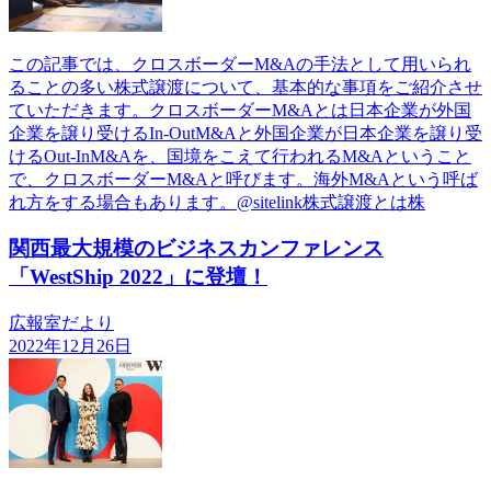
この記事では、クロスボーダーM&Aの手法として用いられ
ることの多い株式譲渡について、基本的な事項をご紹介させ
ていただきます。クロスボーダーM&Aとは日本企業が外国
企業を譲り受けるIn-OutM&Aと外国企業が日本企業を譲り受
けるOut-InM&Aを、国境をこえて行われるM&Aということ
で、クロスボーダーM&Aと呼びます。海外M&Aという呼ば
れ方をする場合もあります。@sitelink株式譲渡とは株
関西最大規模のビジネスカンファレンス
「WestShip 2022」に登壇！
広報室だより
2022年12月26日