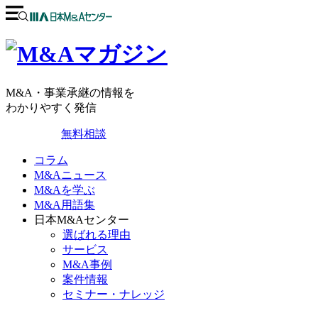
M&A・事業承継の情報を
わかりやすく発信
無料相談
コラム
M&Aニュース
M&Aを学ぶ
M&A用語集
日本M&Aセンター
選ばれる理由
サービス
M&A事例
案件情報
セミナー・ナレッジ