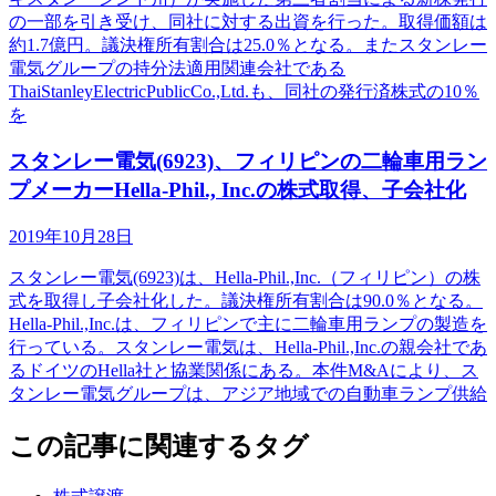
の一部を引き受け、同社に対する出資を行った。取得価額は
約1.7億円。議決権所有割合は25.0％となる。またスタンレー
電気グループの持分法適用関連会社である
ThaiStanleyElectricPublicCo.,Ltd.も、同社の発行済株式の10％
を
スタンレー電気(6923)、フィリピンの二輪車用ラン
プメーカーHella-Phil., Inc.の株式取得、子会社化
2019年10月28日
スタンレー電気(6923)は、Hella-Phil.,Inc.（フィリピン）の株
式を取得し子会社化した。議決権所有割合は90.0％となる。
Hella-Phil.,Inc.は、フィリピンで主に二輪車用ランプの製造を
行っている。スタンレー電気は、Hella-Phil.,Inc.の親会社であ
るドイツのHella社と協業関係にある。本件M&Aにより、ス
タンレー電気グループは、アジア地域での自動車ランプ供給
この記事に関連するタグ