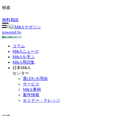
検索
無料相談
powered by
コラム
M&A
ニュース
M&Aを
学ぶ
M&A
用語集
日本M&A
センター
選ばれる理由
サービス
M&A事例
案件情報
セミナー・ナレッジ