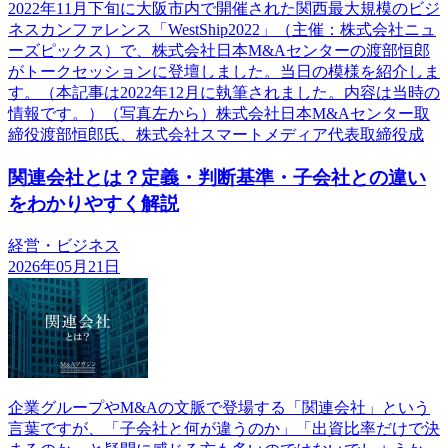
2022年11月下旬に大阪市内で開催された関西最大規模のビジ
ネスカンファレンス「WestShip2022」（主催：株式会社ニュ
ーズピックス）で、株式会社日本M&Aセンターの渡部恒郎
がトークセッションに登壇しました。当日の模様を紹介しま
す。（本記事は2022年12月に執筆されました。内容は当時の
情報です。）（写真左から）株式会社日本M&Aセンター取
締役渡部恒郎氏、株式会社スマートメディア代表取締役成
関連会社とは？定義・判断基準・子会社との違い
をわかりやすく解説
経営・ビジネス
2026年05月21日
企業グループやM&Aの文脈で登場する「関連会社」という
言葉ですが、「子会社と何が違うのか」「出資比率だけで決