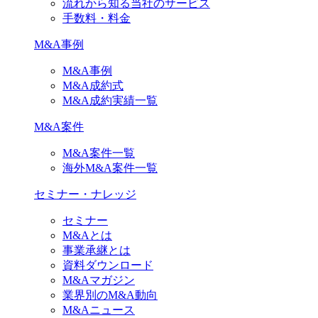
流れから知る当社のサービス
手数料・料金
M&A事例
M&A事例
M&A成約式
M&A成約実績一覧
M&A案件
M&A案件一覧
海外M&A案件一覧
セミナー・ナレッジ
セミナー
M&Aとは
事業承継とは
資料ダウンロード
M&Aマガジン
業界別のM&A動向
M&Aニュース