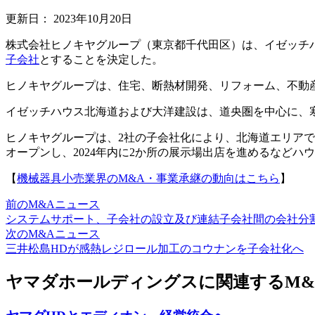
更新日：
2023年10月20日
株式会社ヒノキヤグループ（東京都千代田区）は、イゼッチ
子会社
とすることを決定した。
ヒノキヤグループは、住宅、断熱材開発、リフォーム、不動産
イゼッチハウス北海道および大洋建設は、道央圏を中心に、
ヒノキヤグループは、2社の子会社化により、北海道エリアで
オープンし、2024年内に2か所の展示場出店を進めるなど
【
機械器具小売業界のM&A・事業承継の動向はこちら
】
前のM&Aニュース
システムサポート、子会社の設立及び連結子会社間の会社分
次のM&Aニュース
三井松島HDが感熱レジロール加工のコウナンを子会社化へ
ヤマダホールディングスに関連するM&