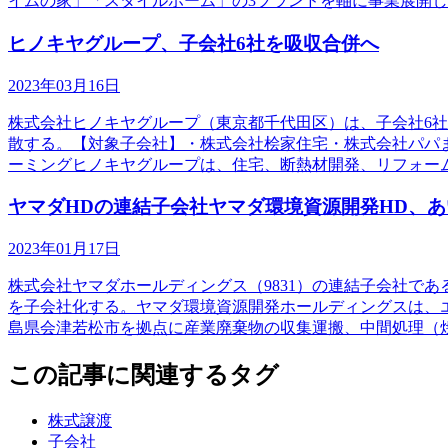
イムの家」「スタイルホーム」の3ブランドを軸に事業展開
ヒノキヤグループ、子会社6社を吸収合併へ
2023年03月16日
株式会社ヒノキヤグループ（東京都千代田区）は、子会社6社
散する。【対象子会社】・株式会社桧家住宅・株式会社パパ
ーミングヒノキヤグループは、住宅、断熱材開発、リフォー
ヤマダHDの連結子会社ヤマダ環境資源開発HD、
2023年01月17日
株式会社ヤマダホールディングス（9831）の連結子会社で
を子会社化する。ヤマダ環境資源開発ホールディングスは、
島県会津若松市を拠点に産業廃棄物の収集運搬、中間処理（
この記事に関連するタグ
株式譲渡
子会社