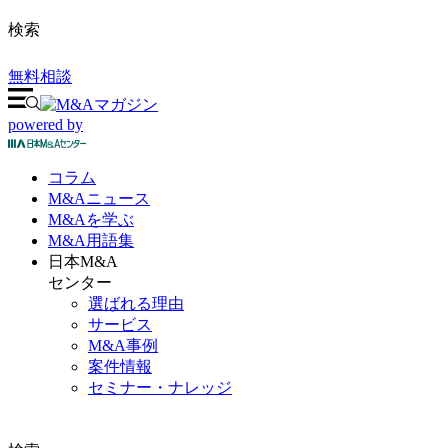
検索
無料相談
powered by
コラム
M&A
ニュース
M&Aを
学ぶ
M&A
用語集
日本M&A
センター
選ばれる理由
サービス
M&A事例
案件情報
セミナー・ナレッジ