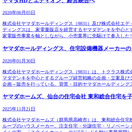
ヤマダHDとエディオン、経営統合へ
2026年06月05日
株式会社ヤマダホールディングス（9831）及び株式会社エ
ディングスは、家電量販店を経営するヤマダデンキを中心と
家電販売事業を軸としながら、小売業界に先駆けて参入した
ヤマダホールディングス、住宅設備機器メーカーの
2026年01月30日
株式会社ヤマダホールディングス（9831）は、トクラス株
マダデンキを中心とするグループ経営戦略の企画・立案及び
企画～販売を行っている。背景・目的ヤマダホールディング
ヤマダホームズ、仙台の住宅会社 東和総合住宅を
2025年11月21日
株式会社ヤマダホームズ（群馬県高崎市）は、東和総合住宅
ループのハウスメーカー。注文住宅・分譲住宅・リノベーシ