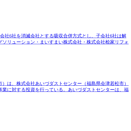
会社6社を消滅会社とする吸収合併方式とし、子会社6社は解
グソリューション・まいすまい株式会社・株式会社桧家リフォ
崎市）は、株式会社あいづダストセンター（福島県会津若松市）
事業に対する投資を行っている。あいづダストセンターは、福