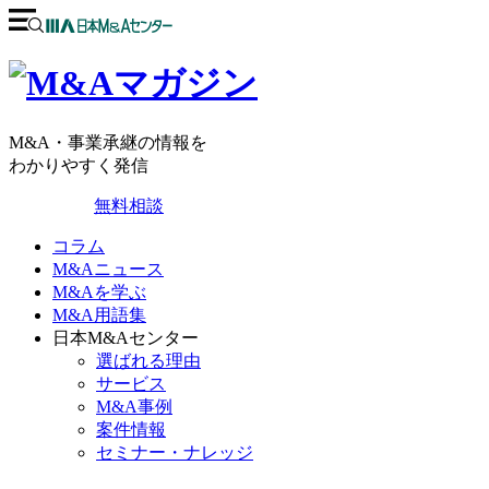
M&A・事業承継の情報を
わかりやすく発信
無料相談
コラム
M&Aニュース
M&Aを学ぶ
M&A用語集
日本M&Aセンター
選ばれる理由
サービス
M&A事例
案件情報
セミナー・ナレッジ