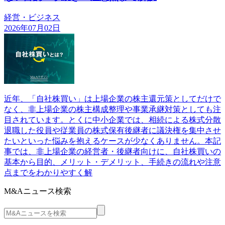
経営・ビジネス
2026年07月02日
近年、「自社株買い」は上場企業の株主還元策としてだけで
なく、非上場企業の株主構成整理や事業承継対策としても注
目されています。とくに中小企業では、相続による株式分散
退職した役員や従業員の株式保有後継者に議決権を集中させ
たいといった悩みを抱えるケースが少なくありません。本記
事では、非上場企業の経営者・後継者向けに、自社株買いの
基本から目的、メリット・デメリット、手続きの流れや注意
点までをわかりやすく解
M&Aニュース検索