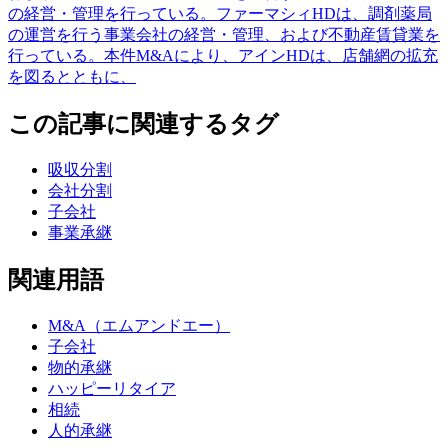
の経営・管理を行っている。ファーマシィHDは、調剤薬局
の運営を行う事業会社の経営・管理、および不動産賃貸業を
行っている。本件M&Aにより、アインHDは、店舗網の拡充
を図るとともに、
この記事に関連するタグ
吸収分割
会社分割
子会社
事業承継
関連用語
M&A（エムアンドエー）
子会社
物的承継
ハッピーリタイア
相続
人的承継