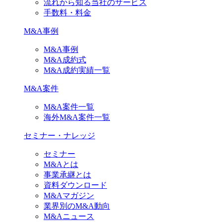
流れから知る当社のサービス
手数料・料金
M&A事例
M&A事例
M&A成約式
M&A成約実績一覧
M&A案件
M&A案件一覧
海外M&A案件一覧
セミナー・ナレッジ
セミナー
M&Aとは
事業承継とは
資料ダウンロード
M&Aマガジン
業界別のM&A動向
M&Aニュース