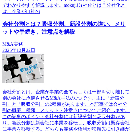
でわかりやすく解説します。mokuji]分社化とは？分社化と
は、企業が自社の
会社分割とは？吸収分割、新設分割の違い、メリ
ットや手続き、注意点を解説
M&A実務
2025年12月22日
会社分割とは、企業が事業の全てもしくは一部を切り離して
別の会社に承継させるM&A手法の1つです。主に「新設分
割」と「吸収分割」の2種類があります。本記事では会社分
割の概要、種類、メリット・注意点についてご紹介します。
この記事のポイント会社分割には新設分割と吸収分割があ
り、新設分割は新会社に事業を移転し、吸収分割は既存会社
に事業を移転する。どちらも義務や権利が移転先に引き継が