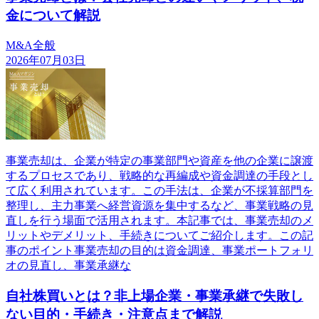
金について解説
M&A全般
2026年07月03日
事業売却は、企業が特定の事業部門や資産を他の企業に譲渡
するプロセスであり、戦略的な再編成や資金調達の手段とし
て広く利用されています。この手法は、企業が不採算部門を
整理し、主力事業へ経営資源を集中するなど、事業戦略の見
直しを行う場面で活用されます。本記事では、事業売却のメ
リットやデメリット、手続きについてご紹介します。この記
事のポイント事業売却の目的は資金調達、事業ポートフォリ
オの見直し、事業承継な
自社株買いとは？非上場企業・事業承継で失敗し
ない目的・手続き・注意点まで解説