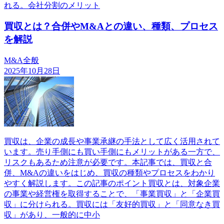
れる。会社分割のメリット
買収とは？合併やM&Aとの違い、種類、プロセス
を解説
M&A全般
2025年10月28日
買収は、企業の成長や事業承継の手法として広く活用されて
います。売り手側にも買い手側にもメリットがある一方で、
リスクもあるため注意が必要です。本記事では、買収と合
併、M&Aの違いをはじめ、買収の種類やプロセスをわかり
やすく解説します。この記事のポイント買収とは、対象企業
の事業や経営権を取得することで、「事業買収」と「企業買
収」に分けられる。買収には「友好的買収」と「同意なき買
収」があり、一般的に中小