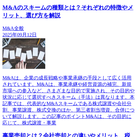
M&Aのスキームの種類とは？それぞれの特徴やメ
リット、選び方を解説
M&A全般
2025年09月12日
M&Aは、企業の成長戦略や事業承継の手段として広く活用
されています。M&Aは、事業承継や経営資源の補完、新規
市場への参入など、さまざまな目的で実施され、その目的や
状況に応じて選択すべきスキーム（手法）は異なります。本
記事では、代表的なM&Aスキームである株式譲渡や会社分
割、事業譲渡、株式交換のほか、第三者割当増資、合併につ
いて解説します。この記事のポイントM&Aは、その目的に
応じて、株式譲渡・事業
事業売却とは？会社売却との違いやメリット、税