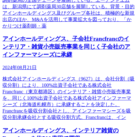
調剤薬局の全国チェーンを展開している。エーアンドエム
は、新潟県にて調剤薬局30店舗を展開している。背景・目的
アインホールディングス及びグループ各社は、積極的な新規
出店のほか、M&Aを活用して事業拡大を図っており、「か
かりつけ薬剤師・薬
アインホールディングス、子会社Francfrancのイ
ンテリア・雑貨小売販売事業を同じく子会社のア
インファーマシーズに承継
2024年08月21日
株式会社アインホールディングス（9627）は、会社分割（吸
収分割）により、100%出資子会社である株式会社
Francfranc（東京都港区）のインテリア・雑貨小売販売事業
を、同じく100%出資子会社である株式会社アインファーマ
シーズ（北海道札幌市）に承継することを決定した。
Francfrancを吸収分割会社とし、アインファーマシーズを吸
収分割承継会社とする吸収分割方式。Francfrancは、イン
アインホールディングス、インテリア雑貨の