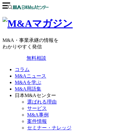
M&A・事業承継の情報を
わかりやすく発信
無料相談
コラム
M&Aニュース
M&Aを学ぶ
M&A用語集
日本M&Aセンター
選ばれる理由
サービス
M&A事例
案件情報
セミナー・ナレッジ