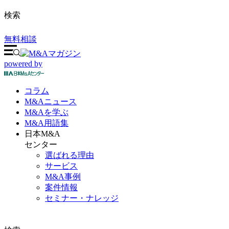
検索
無料相談
powered by
コラム
M&A
ニュース
M&Aを
学ぶ
M&A
用語集
日本M&A
センター
選ばれる理由
サービス
M&A事例
案件情報
セミナー・ナレッジ