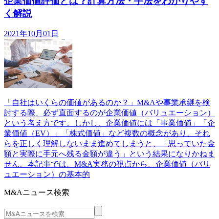
企業価値評価とは？計算方法・手法をわかりやす
く解説
2021年10月01日
「自社はいくらの価値があるのか？」M&Aや事業承継を検
討する際、必ず直面するのが企業価値（バリュエーション）
という考え方です。しかし、企業価値には「事業価値」「企
業価値（EV）」「株式価値」など複数の概念があり、それ
らを正しく理解しないまま進めてしまうと、「思っていた金
額と実際に手元へ残る金額が違う」という結果になりかねま
せん。本記事では、M&A実務の視点から、企業価値（バリ
ュエーション）の基本的
M&Aニュース検索