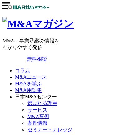
M&A・事業承継の情報を
わかりやすく発信
無料相談
コラム
M&Aニュース
M&Aを学ぶ
M&A用語集
日本M&Aセンター
選ばれる理由
サービス
M&A事例
案件情報
セミナー・ナレッジ