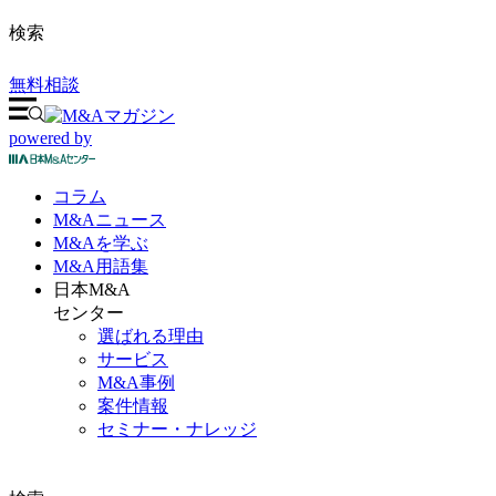
検索
無料相談
powered by
コラム
M&A
ニュース
M&Aを
学ぶ
M&A
用語集
日本M&A
センター
選ばれる理由
サービス
M&A事例
案件情報
セミナー・ナレッジ