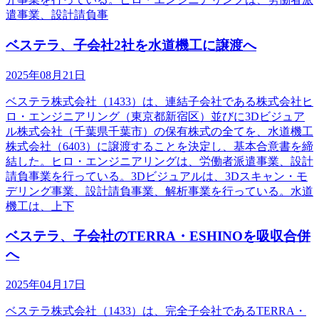
遣事業、設計請負事
ベステラ、子会社2社を水道機工に譲渡へ
2025年08月21日
ベステラ株式会社（1433）は、連結子会社である株式会社ヒ
ロ・エンジニアリング（東京都新宿区）並びに3Dビジュア
ル株式会社（千葉県千葉市）の保有株式の全てを、水道機工
株式会社（6403）に譲渡することを決定し、基本合意書を締
結した。ヒロ・エンジニアリングは、労働者派遣事業、設計
請負事業を行っている。3Dビジュアルは、3Dスキャン・モ
デリング事業、設計請負事業、解析事業を行っている。水道
機工は、上下
ベステラ、子会社のTERRA・ESHINOを吸収合併
へ
2025年04月17日
ベステラ株式会社（1433）は、完全子会社であるTERRA・