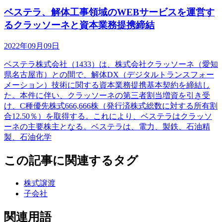
ベステラ、解体工事領域のWEBサービスを運営す
るクラッソーネと資本業務提携締結
2022年09月09日
ベステラ株式会社（1433）は、株式会社クラッソーネ（愛知
県名古屋市）との間で、解体DX（デジタルトランスフォー
メーション）技術に関する資本業務提携基本契約を締結し
た。本件に伴い、クラッソーネの第三者割当増資を引き受
け、C種優先株式666,666株（発行済株式総数に対する所有割
合12.50％）を取得する。これにより、ベステラはクラッソ
ーネの主要株主となる。ベステラは、電力、製鉄、石油精
製、石油化学
この記事に関連するタグ
株式譲渡
子会社
関連用語