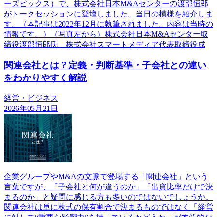
ーズピックス）で、株式会社日本M&Aセンターの渡部恒郎
がトークセッションに登壇しました。当日の模様を紹介しま
す。（本記事は2022年12月に執筆されました。内容は当時の
情報です。）（写真左から）株式会社日本M&Aセンター取
締役渡部恒郎氏、株式会社スマートメディア代表取締役成
関連会社とは？定義・判断基準・子会社との違い
をわかりやすく解説
経営・ビジネス
2026年05月21日
企業グループやM&Aの文脈で登場する「関連会社」という
言葉ですが、「子会社と何が違うのか」「出資比率だけで決
まるのか」と疑問に感じる方も多いのではないでしょうか。
関連会社は単に株式の保有割合で決まるものではなく「経営