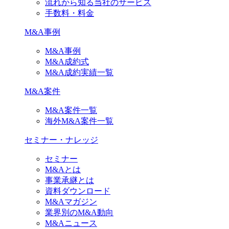
流れから知る当社のサービス
手数料・料金
M&A事例
M&A事例
M&A成約式
M&A成約実績一覧
M&A案件
M&A案件一覧
海外M&A案件一覧
セミナー・ナレッジ
セミナー
M&Aとは
事業承継とは
資料ダウンロード
M&Aマガジン
業界別のM&A動向
M&Aニュース