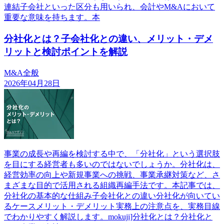
連結子会社といった区分も用いられ、会計やM&Aにおいて
重要な意味を持ちます。本
分社化とは？子会社化との違い、メリット・デメ
リットと検討ポイントを解説
M&A全般
2026年04月28日
事業の成長や再編を検討する中で、「分社化」という選択肢
を目にする経営者も多いのではないでしょうか。分社化は、
経営効率の向上や新規事業への挑戦、事業承継対策など、さ
まざまな目的で活用される組織再編手法です。本記事では、
分社化の基本的な仕組み子会社化との違い分社化が向いてい
るケースメリット・デメリット実務上の注意点を、実務目線
でわかりやすく解説します。mokuji]分社化とは？分社化と