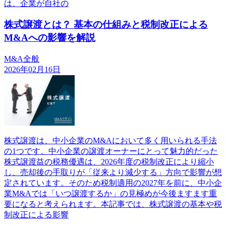
は、企業が自社の
株式譲渡とは？ 基本の仕組みと税制改正による
M&Aへの影響を解説
M&A全般
2026年02月16日
株式譲渡は、中小企業のM&Aにおいて多く用いられる手法
の1つです。中小企業の譲渡オーナーにとって魅力的だった
株式譲渡益の税務優遇は、2026年度の税制改正により縮小
し、売却後の手取りが「従来より減少する」方向で影響が想
定されています。そのため税制適用の2027年を前に、中小企
業M&Aでは「いつ譲渡するか」の見極めが今後ますます重
要になると考えられます。本記事では、株式譲渡の基本や税
制改正による影響