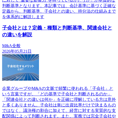
に対して“重要な影響力”を持っているかどうか」が本質的な
判断基準となります。本記事では、会計基準に基づく正確な
定義から、判断基準、子会社との違い、持分法の仕組みまで
を体系的に解説します
子会社とは？定義・種類と判断基準、関連会社と
の違いを解説
M&A全般
2026年05月21日
企業グループやM&Aの文脈で頻繁に使われる「子会社」と
いう言葉ですが、「どの基準で子会社と判断されるのか」
「関連会社との違いは何か」を正確に理解している方は意外
と多くありません。子会社は単に出資比率だけで決まるもの
ではなく、議決権の割合に加えて、経営に対する実質的な支
配関係によって判断されます。また、実務では完全子会社や