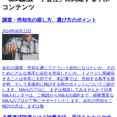
コンテンツ
譲渡・売却先の探し方、選び方のポイント
2024年08月22日
会社の譲渡・売却を通じてどういう会社になりたいか、その
ためにどんな相手に会社を売却したいか、イメージし明確化
することは非常に大切です。本記事では、売却する相手を探
す時、そして具体的に検討する時のポイントについてご紹介
します。M&Aのプロに、まずは相談してみませんか？日本
M&Aセンターは、ご相談からM&Aの成約まで、経験豊富な
M&Aのプロが丁寧にサポートいたします。会社の売却をご
検討の方は、まずは無