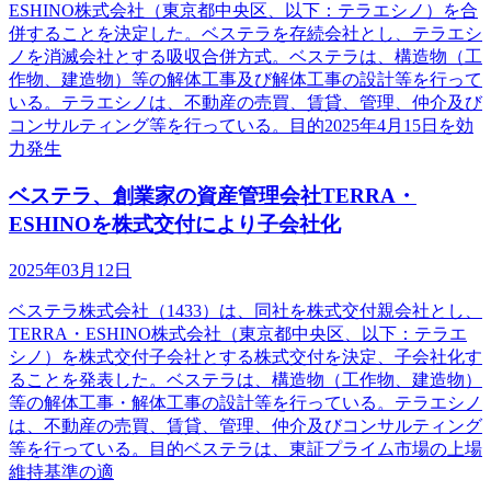
ESHINO株式会社（東京都中央区、以下：テラエシノ）を合
併することを決定した。ベステラを存続会社とし、テラエシ
ノを消滅会社とする吸収合併方式。ベステラは、構造物（工
作物、建造物）等の解体工事及び解体工事の設計等を行って
いる。テラエシノは、不動産の売買、賃貸、管理、仲介及び
コンサルティング等を行っている。目的2025年4月15日を効
力発生
ベステラ、創業家の資産管理会社TERRA・
ESHINOを株式交付により子会社化
2025年03月12日
ベステラ株式会社（1433）は、同社を株式交付親会社とし、
TERRA・ESHINO株式会社（東京都中央区、以下：テラエ
シノ）を株式交付子会社とする株式交付を決定、子会社化す
ることを発表した。ベステラは、構造物（工作物、建造物）
等の解体工事・解体工事の設計等を行っている。テラエシノ
は、不動産の売買、賃貸、管理、仲介及びコンサルティング
等を行っている。目的ベステラは、東証プライム市場の上場
維持基準の適