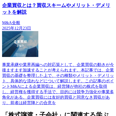
企業買収とは？買収スキームやメリット・デメリ
ットを解説
M&A全般
2025年12月23日
事業承継や業界再編への対応策として、企業買収の動きが今
後ますます加速することが考えられます。本記事では、企業
買収の基礎を整理した上で、その種類やメリット・デメリッ
ト、具体的な流れなどについて解説します。この記事のポイ
ントM&Aによる企業買収は、経営陣が他社の株式を取得
し、経営権を獲得する手法で、目的には競争力強化や事業多
角化がある。企業買収には友好的買収と同意なき買収があ
り、前者は経営陣との合意を
「株式譲渡・子会社」に関連する学ぶ