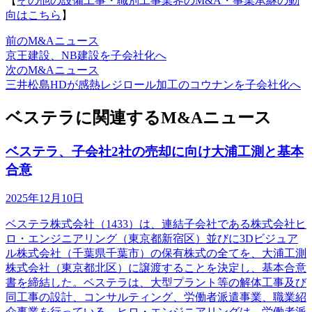
【
その他の設備工事・職別工事業界のM&A・事業承継の動
向はこちら
】
前のM&Aニュース
京王建設、NB建設を子会社化へ
次のM&Aニュース
三井松島HDが感熱レジロール加工のコウナンを子会社化へ
ベステラに関連するM&Aニュース
ベステラ、子会社2社の売却に向け大浦工測と基本
合意
2025年12月10日
ベステラ株式会社（1433）は、連結子会社である株式会社ヒ
ロ・エンジニアリング（東京都新宿区）並びに3Dビジュア
ル株式会社（千葉県千葉市）の保有株式の全てを、大浦工測
株式会社（東京都北区）に譲渡することを決定し、基本合意
書を締結した。ベステラは、大型プラント等の解体工事及び
同工事の設計、コンサルティング、労働者派遣事業、職業紹
介事業を行っている。ヒロ・エンジニアリングは、労働者派