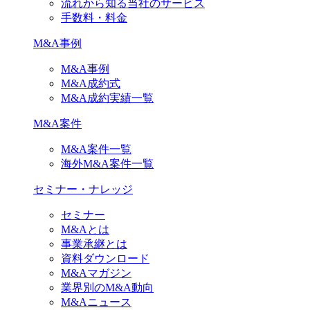
流れから知る当社のサービス
手数料・料金
M&A事例
M&A事例
M&A成約式
M&A成約実績一覧
M&A案件
M&A案件一覧
海外M&A案件一覧
セミナー・ナレッジ
セミナー
M&Aとは
事業承継とは
資料ダウンロード
M&Aマガジン
業界別のM&A動向
M&Aニュース