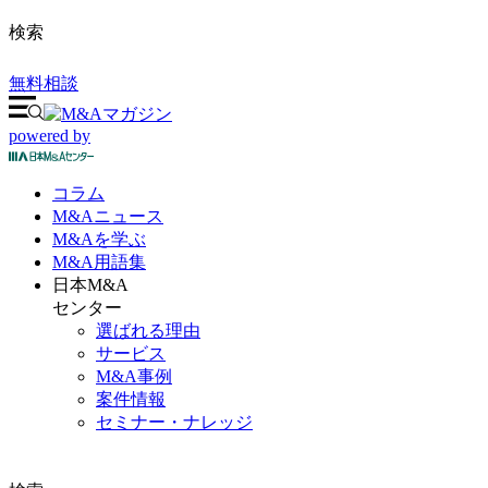
検索
無料相談
powered by
コラム
M&A
ニュース
M&Aを
学ぶ
M&A
用語集
日本M&A
センター
選ばれる理由
サービス
M&A事例
案件情報
セミナー・ナレッジ