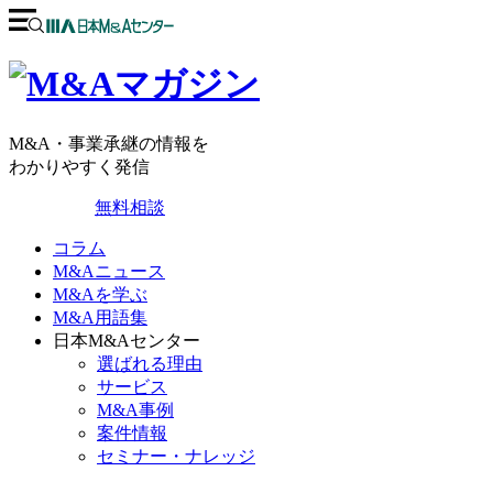
M&A・事業承継の情報を
わかりやすく発信
無料相談
コラム
M&Aニュース
M&Aを学ぶ
M&A用語集
日本M&Aセンター
選ばれる理由
サービス
M&A事例
案件情報
セミナー・ナレッジ