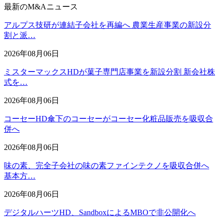
最新のM&Aニュース
アルプス技研が連結子会社を再編へ 農業生産事業の新設分
割と派…
2026年08月06日
ミスターマックスHDが菓子専門店事業を新設分割 新会社株
式を…
2026年08月06日
コーセーHD傘下のコーセーがコーセー化粧品販売を吸収合
併へ
2026年08月06日
味の素、完全子会社の味の素ファインテクノを吸収合併へ
基本方…
2026年08月06日
デジタルハーツHD、SandboxによるMBOで非公開化へ