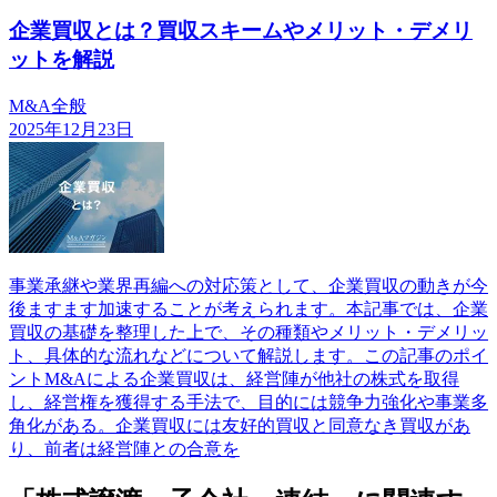
企業買収とは？買収スキームやメリット・デメリ
ットを解説
M&A全般
2025年12月23日
事業承継や業界再編への対応策として、企業買収の動きが今
後ますます加速することが考えられます。本記事では、企業
買収の基礎を整理した上で、その種類やメリット・デメリッ
ト、具体的な流れなどについて解説します。この記事のポイ
ントM&Aによる企業買収は、経営陣が他社の株式を取得
し、経営権を獲得する手法で、目的には競争力強化や事業多
角化がある。企業買収には友好的買収と同意なき買収があ
り、前者は経営陣との合意を