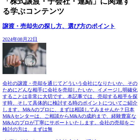
「株式譲渡・子会社・連結」に関連す
る学ぶコンテンツ
譲渡・売却先の探し方、選び方のポイント
2024年08月22日
会社の譲渡・売却を通じてどういう会社になりたいか、その
ためにどんな相手に会社を売却したいか、イメージし明確化
することは非常に大切です。本記事では、売却する相手を探
す時、そして具体的に検討する時のポイントについてご紹介
します。M&Aのプロに、まずは相談してみませんか？日本
M&Aセンターは、ご相談からM&Aの成約まで、経験豊富な
M&Aのプロが丁寧にサポートいたします。会社の売却をご
検討の方は、まずは無