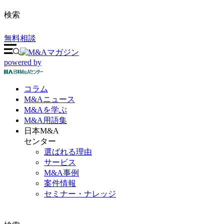
検索
無料相談
powered by
コラム
M&A
ニュース
M&Aを
学ぶ
M&A
用語集
日本M&A
センター
選ばれる理由
サービス
M&A事例
案件情報
セミナー・ナレッジ