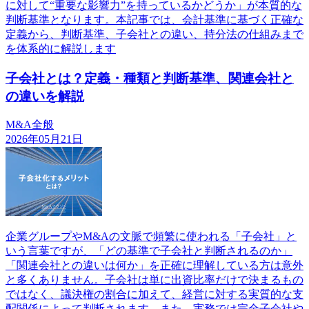
に対して“重要な影響力”を持っているかどうか」が本質的な
判断基準となります。本記事では、会計基準に基づく正確な
定義から、判断基準、子会社との違い、持分法の仕組みまで
を体系的に解説します
子会社とは？定義・種類と判断基準、関連会社と
の違いを解説
M&A全般
2026年05月21日
企業グループやM&Aの文脈で頻繁に使われる「子会社」と
いう言葉ですが、「どの基準で子会社と判断されるのか」
「関連会社との違いは何か」を正確に理解している方は意外
と多くありません。子会社は単に出資比率だけで決まるもの
ではなく、議決権の割合に加えて、経営に対する実質的な支
配関係によって判断されます。また、実務では完全子会社や