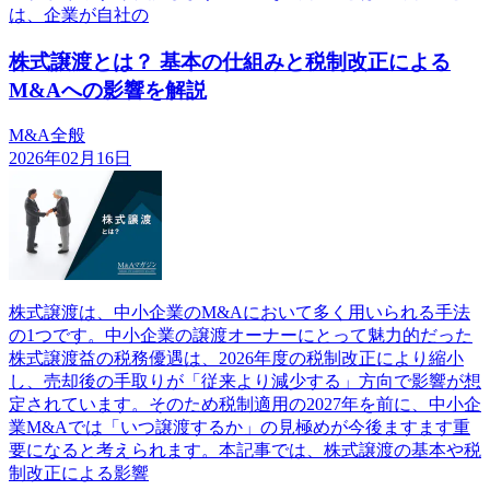
は、企業が自社の
株式譲渡とは？ 基本の仕組みと税制改正による
M&Aへの影響を解説
M&A全般
2026年02月16日
株式譲渡は、中小企業のM&Aにおいて多く用いられる手法
の1つです。中小企業の譲渡オーナーにとって魅力的だった
株式譲渡益の税務優遇は、2026年度の税制改正により縮小
し、売却後の手取りが「従来より減少する」方向で影響が想
定されています。そのため税制適用の2027年を前に、中小企
業M&Aでは「いつ譲渡するか」の見極めが今後ますます重
要になると考えられます。本記事では、株式譲渡の基本や税
制改正による影響