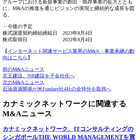
グループにおける新規事業の創出・既存事業の拡大ととも
に、M&Aの推進を通じビジョンの実現と継続的な成長を図
る。
・今後の予定
株式譲渡契約締結締結日 2023年8月4日
株式取得日 2022年8月4日
【
インターネット関連サービス業界のM&A・事業承継の動
向はこちら
】
前のM&Aニュース
京王建設、NB建設を子会社化へ
次のM&Aニュース
石油資源開発が米Fundare社4社の全持分を取得へ
カナミックネットワークに関連する
M&Aニュース
カナミックネットワーク、ITコンサルティングの
シンガポールTHE WORLD MANAGEMENTを買