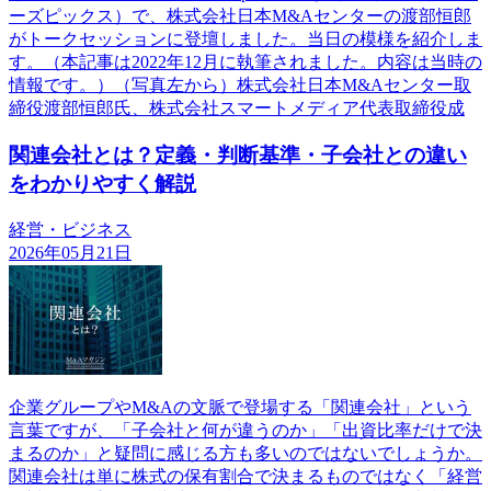
ーズピックス）で、株式会社日本M&Aセンターの渡部恒郎
がトークセッションに登壇しました。当日の模様を紹介しま
す。（本記事は2022年12月に執筆されました。内容は当時の
情報です。）（写真左から）株式会社日本M&Aセンター取
締役渡部恒郎氏、株式会社スマートメディア代表取締役成
関連会社とは？定義・判断基準・子会社との違い
をわかりやすく解説
経営・ビジネス
2026年05月21日
企業グループやM&Aの文脈で登場する「関連会社」という
言葉ですが、「子会社と何が違うのか」「出資比率だけで決
まるのか」と疑問に感じる方も多いのではないでしょうか。
関連会社は単に株式の保有割合で決まるものではなく「経営