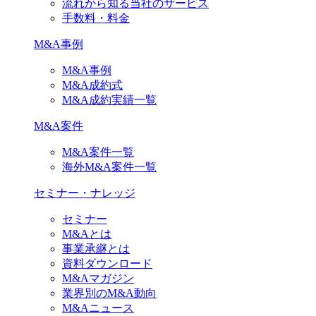
流れから知る当社のサービス
手数料・料金
M&A事例
M&A事例
M&A成約式
M&A成約実績一覧
M&A案件
M&A案件一覧
海外M&A案件一覧
セミナー・ナレッジ
セミナー
M&Aとは
事業承継とは
資料ダウンロード
M&Aマガジン
業界別のM&A動向
M&Aニュース