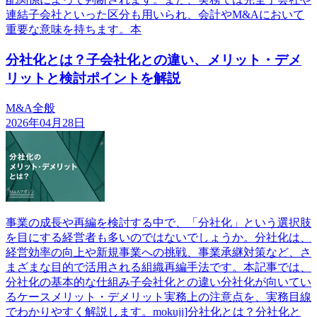
連結子会社といった区分も用いられ、会計やM&Aにおいて
重要な意味を持ちます。本
分社化とは？子会社化との違い、メリット・デメ
リットと検討ポイントを解説
M&A全般
2026年04月28日
事業の成長や再編を検討する中で、「分社化」という選択肢
を目にする経営者も多いのではないでしょうか。分社化は、
経営効率の向上や新規事業への挑戦、事業承継対策など、さ
まざまな目的で活用される組織再編手法です。本記事では、
分社化の基本的な仕組み子会社化との違い分社化が向いてい
るケースメリット・デメリット実務上の注意点を、実務目線
でわかりやすく解説します。mokuji]分社化とは？分社化と