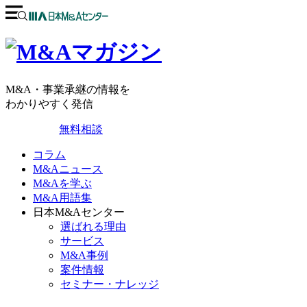
M&A・事業承継の情報を
わかりやすく発信
無料相談
コラム
M&Aニュース
M&Aを学ぶ
M&A用語集
日本M&Aセンター
選ばれる理由
サービス
M&A事例
案件情報
セミナー・ナレッジ