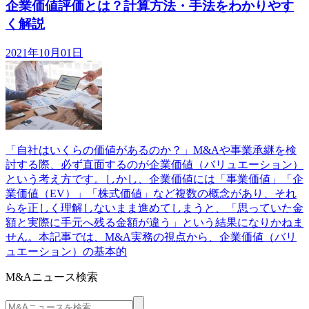
企業価値評価とは？計算方法・手法をわかりやす
く解説
2021年10月01日
「自社はいくらの価値があるのか？」M&Aや事業承継を検
討する際、必ず直面するのが企業価値（バリュエーション）
という考え方です。しかし、企業価値には「事業価値」「企
業価値（EV）」「株式価値」など複数の概念があり、それ
らを正しく理解しないまま進めてしまうと、「思っていた金
額と実際に手元へ残る金額が違う」という結果になりかねま
せん。本記事では、M&A実務の視点から、企業価値（バリ
ュエーション）の基本的
M&Aニュース検索