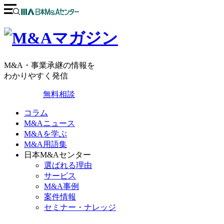
M&A・事業承継の情報を
わかりやすく発信
無料相談
コラム
M&Aニュース
M&Aを学ぶ
M&A用語集
日本M&Aセンター
選ばれる理由
サービス
M&A事例
案件情報
セミナー・ナレッジ