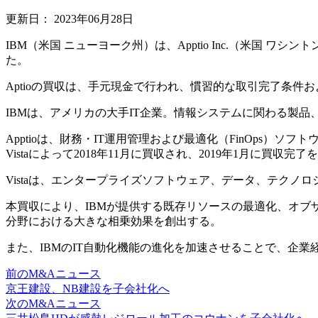
更新日：
2023年06月28日
IBM（米国 ニューヨーク州）は、Apptio Inc.（米国 ワシン
た。
Aptioの買収は、手元現金で行われ、慣習的な取引完了条件
IBMは、アメリカの大手IT企業。情報システムに関わる製
Apptioは、財務・IT運用管理および最適化（FinOps）ソ
Vistaによって2018年11月に買収され、2019年1月に買収完
Vistaは、エンタープライズソフトウェア、データ、テクノ
本買収により、IBMが提供する既存リソースの最適化、オブ
分野における大きな相乗効果を創出する。
また、IBMのIT自動化機能の進化を加速させることで、企
前のM&Aニュース
京王建設、NB建設を子会社化へ
次のM&Aニュース