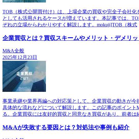
TOB（株式公開買付け）は、上場企業の買収や完全子会社化
としても活用されるケースが増えています。本記事では、T
ぞれの立場からわかりやすく解説します。mokuji]TOB（株式
企業買収とは？買収スキームやメリット・デメリッ
M&A全般
2025年12月23日
事業承継や業界再編への対応策として、企業買収の動きが今
具体的な流れなどについて解説します。この記事のポイント
る。企業買収には友好的買収と同意なき買収があり、前者は
M&Aが失敗する要因とは？対処法や事例も紹介