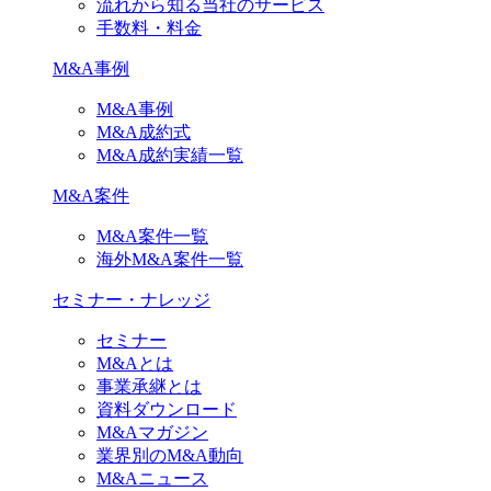
流れから知る当社のサービス
手数料・料金
M&A事例
M&A事例
M&A成約式
M&A成約実績一覧
M&A案件
M&A案件一覧
海外M&A案件一覧
セミナー・ナレッジ
セミナー
M&Aとは
事業承継とは
資料ダウンロード
M&Aマガジン
業界別のM&A動向
M&Aニュース