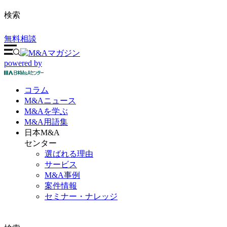
検索
無料相談
powered by
コラム
M&A
ニュース
M&Aを
学ぶ
M&A
用語集
日本M&A
センター
選ばれる理由
サービス
M&A事例
案件情報
セミナー・ナレッジ