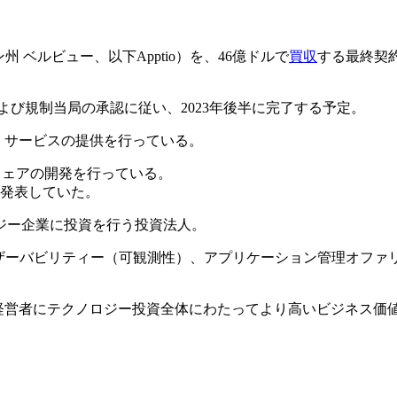
トン州 ベルビュー、以下Apptio）を、46億ドルで
買収
する最終契約をV
および規制当局の承認に従い、2023年後半に完了する予定。
品、サービスの提供を行っている。
フトウェアの開発を行っている。
了を発表していた。
ロジー企業に投資を行う投資法人。
ザーバビリティー（可観測性）、アプリケーション管理オファリ
業経営者にテクノロジー投資全体にわたってより高いビジネス価