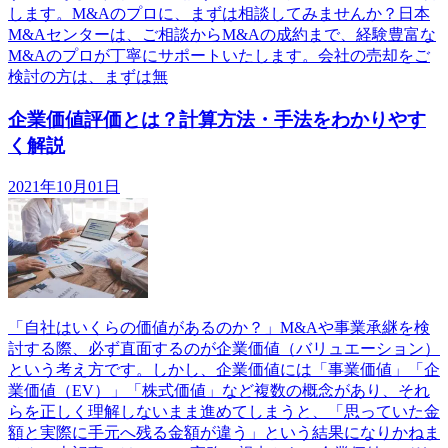
します。M&Aのプロに、まずは相談してみませんか？日本
M&Aセンターは、ご相談からM&Aの成約まで、経験豊富な
M&Aのプロが丁寧にサポートいたします。会社の売却をご
検討の方は、まずは無
企業価値評価とは？計算方法・手法をわかりやす
く解説
2021年10月01日
「自社はいくらの価値があるのか？」M&Aや事業承継を検
討する際、必ず直面するのが企業価値（バリュエーション）
という考え方です。しかし、企業価値には「事業価値」「企
業価値（EV）」「株式価値」など複数の概念があり、それ
らを正しく理解しないまま進めてしまうと、「思っていた金
額と実際に手元へ残る金額が違う」という結果になりかねま