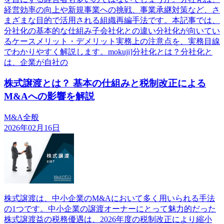
経営効率の向上や新規事業への挑戦、事業承継対策など、さ
まざまな目的で活用される組織再編手法です。本記事では、
分社化の基本的な仕組み子会社化との違い分社化が向いてい
るケースメリット・デメリット実務上の注意点を、実務目線
でわかりやすく解説します。mokuji]分社化とは？分社化と
は、企業が自社の
株式譲渡とは？ 基本の仕組みと税制改正による
M&Aへの影響を解説
M&A全般
2026年02月16日
株式譲渡は、中小企業のM&Aにおいて多く用いられる手法
の1つです。中小企業の譲渡オーナーにとって魅力的だった
株式譲渡益の税務優遇は、2026年度の税制改正により縮小