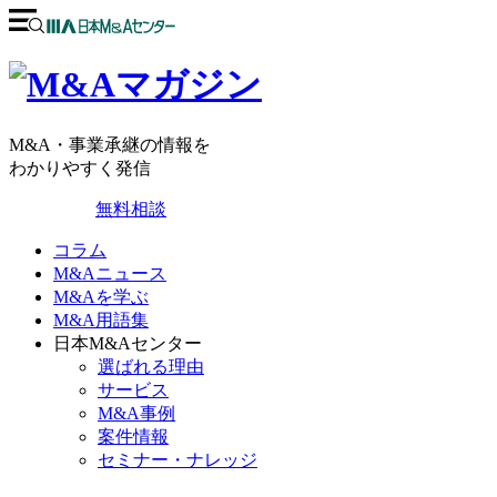
M&A・事業承継の情報を
わかりやすく発信
無料相談
コラム
M&Aニュース
M&Aを学ぶ
M&A用語集
日本M&Aセンター
選ばれる理由
サービス
M&A事例
案件情報
セミナー・ナレッジ