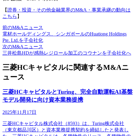
【
證券・投資・その他金融業界のM&A・事業承継の動向は
こちら
】
前のM&Aニュース
電材ホールディングス、シンガポールのHuationg Holdings
Pte. Ltd.を子会社化
次のM&Aニュース
三井松島HDが感熱レジロール加工のコウナンを子会社化へ
三菱HCキャピタルに関連するM&Aニ
ュース
三菱HCキャピタルとTuring、完全自動運転AI基盤
モデル開発に向け資本業務提携
2025年11月17日
三菱HCキャピタル株式会社（8593）は、Turing株式会社
（東京都品川区）と資本業務提携契約を締結したと発表し