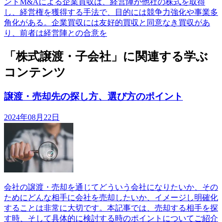
ントM&Aによる企業買収は、経営陣が他社の株式を取得
し、経営権を獲得する手法で、目的には競争力強化や事業多
角化がある。企業買収には友好的買収と同意なき買収があ
り、前者は経営陣との合意を
「株式譲渡・子会社」に関連する学ぶ
コンテンツ
譲渡・売却先の探し方、選び方のポイント
2024年08月22日
会社の譲渡・売却を通じてどういう会社になりたいか、その
ためにどんな相手に会社を売却したいか、イメージし明確化
することは非常に大切です。本記事では、売却する相手を探
す時、そして具体的に検討する時のポイントについてご紹介