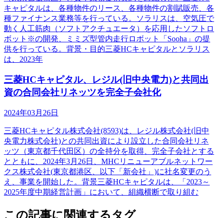
キャピタルは、各種物件のリース、各種物件の割賦販売、各
種ファイナンス業務等を行っている。ソラリスは、空気圧で
動く人工筋肉（ソフトアクチュエータ）を応用したソフトロ
ボット※の開発、ミミズ型管内走行ロボット「Sooha」の提
供を行っている。背景・目的三菱HCキャピタルとソラリス
は、2023年
三菱HCキャピタル、レジル(旧中央電力)と共同出
資の合同会社リネッツを完全子会社化
2024年03月26日
三菱HCキャピタル株式会社(8593)は、レジル株式会社(旧中
央電力株式会社)との共同出資により設立した合同会社リネ
ッツ（東京都千代田区）の全持分を取得、完全子会社とする
とともに、2024年3月26日、MHCリニューアブルネットワー
クス株式会社(東京都港区、以下「新会社」)に社名変更のう
え、事業を開始した。背景三菱HCキャピタルは、「2023～
2025年度中期経営計画」において、組織横断で取り組む
この記事に関連するタグ