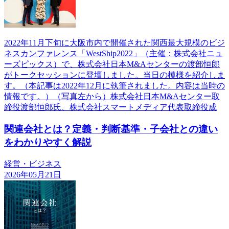
2022年11月下旬に大阪市内で開催された関西最大規模のビジ
ネスカンファレンス「WestShip2022」（主催：株式会社ニュ
ーズピックス）で、株式会社日本M&Aセンターの渡部恒郎
がトークセッションに登壇しました。当日の模様を紹介しま
す。（本記事は2022年12月に執筆されました。内容は当時の
情報です。）（写真左から）株式会社日本M&Aセンター取
締役渡部恒郎氏、株式会社スマートメディア代表取締役成
関連会社とは？定義・判断基準・子会社との違い
をわかりやすく解説
経営・ビジネス
2026年05月21日