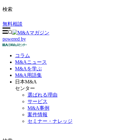
検索
無料相談
powered by
コラム
M&A
ニュース
M&Aを
学ぶ
M&A
用語集
日本M&A
センター
選ばれる理由
サービス
M&A事例
案件情報
セミナー・ナレッジ