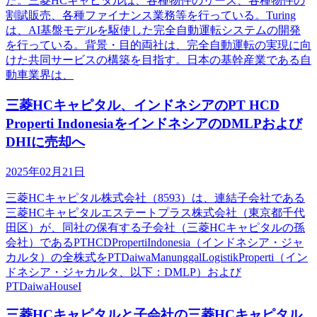
た。三菱HCキャピタルは、各種物件のリース、各種物件の
割賦販売、各種ファイナンス業務等を行っている。Turing
は、AI基盤モデルを駆使した完全自動運転システムの開発
を行っている。背景・目的両社は、完全自動運転の実現に向
けた共同サービスの構築を目指す。日本の基幹産業である自
動車業界は、
三菱HCキャピタル、インドネシアのPT HCD
Properti IndonesiaをインドネシアのDMLPおよび
DHIに売却へ
2025年02月21日
三菱HCキャピタル株式会社（8593）は、連結子会社である
三菱HCキャピタルエステートプラス株式会社（東京都千代
田区）が、同社の保有する子会社（三菱HCキャピタルの孫
会社）であるPTHCDPropertiIndonesia（インドネシア・ジャ
カルタ）の全株式をPTDaiwaManunggalLogistikProperti（イン
ドネシア・ジャカルタ、以下：DMLP）および
PTDaiwaHouseI
三菱HCキャピタルと子会社の三菱HCキャピタル