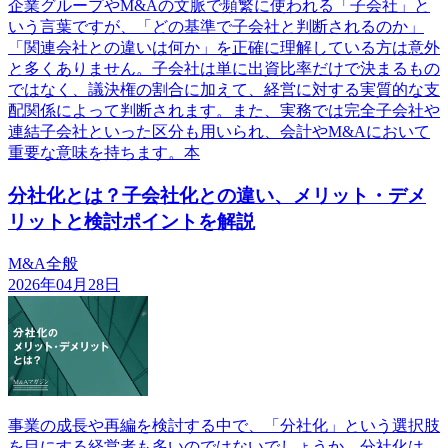
企業グループやM&Aの文脈で頻繁に使われる「子会社」と
いう言葉ですが、「どの基準で子会社と判断されるのか」
「関連会社との違いは何か」を正確に理解している方は意外
と多くありません。子会社は単に出資比率だけで決まるもの
ではなく、議決権の割合に加えて、経営に対する実質的な支
配関係によって判断されます。また、実務では完全子会社や
連結子会社といった区分も用いられ、会計やM&Aにおいて
重要な意味を持ちます。本
分社化とは？子会社化との違い、メリット・デメ
リットと検討ポイントを解説
M&A全般
2026年04月28日
事業の成長や再編を検討する中で、「分社化」という選択肢
を目にする経営者も多いのではないでしょうか。分社化は、