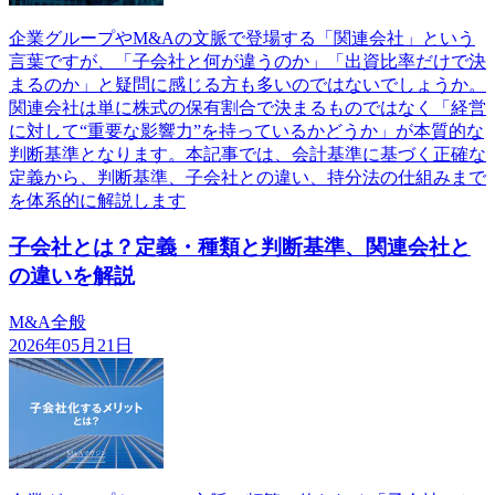
企業グループやM&Aの文脈で登場する「関連会社」という
言葉ですが、「子会社と何が違うのか」「出資比率だけで決
まるのか」と疑問に感じる方も多いのではないでしょうか。
関連会社は単に株式の保有割合で決まるものではなく「経営
に対して“重要な影響力”を持っているかどうか」が本質的な
判断基準となります。本記事では、会計基準に基づく正確な
定義から、判断基準、子会社との違い、持分法の仕組みまで
を体系的に解説します
子会社とは？定義・種類と判断基準、関連会社と
の違いを解説
M&A全般
2026年05月21日