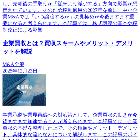
し、売却後の手取りが「従来より減少する」方向で影響が想
定されています。そのため税制適用の2027年を前に、中小企
業M&Aでは「いつ譲渡するか」の見極めが今後ますます重
要になると考えられます。本記事では、株式譲渡の基本や税
制改正による影響
企業買収とは？買収スキームやメリット・デメリ
ットを解説
M&A全般
2025年12月23日
事業承継や業界再編への対応策として、企業買収の動きが今
後ますます加速することが考えられます。本記事では、企業
買収の基礎を整理した上で、その種類やメリット・デメリッ
ト、具体的な流れなどについて解説します。この記事のポイ