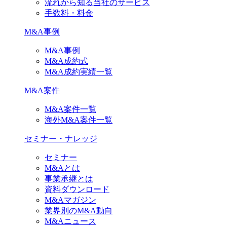
流れから知る当社のサービス
手数料・料金
M&A事例
M&A事例
M&A成約式
M&A成約実績一覧
M&A案件
M&A案件一覧
海外M&A案件一覧
セミナー・ナレッジ
セミナー
M&Aとは
事業承継とは
資料ダウンロード
M&Aマガジン
業界別のM&A動向
M&Aニュース