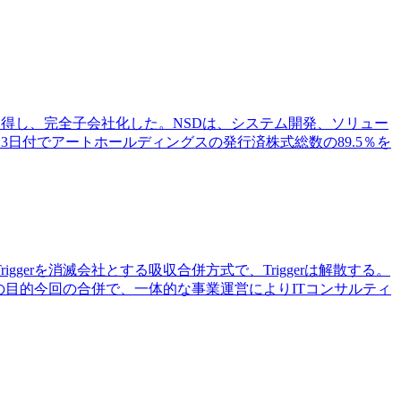
加取得し、完全子会社化した。NSDは、システム開発、ソリュー
3日付でアートホールディングスの発行済株式総数の89.5％を
ggerを消滅会社とする吸収合併方式で、Triggerは解散する。
併の目的今回の合併で、一体的な事業運営によりITコンサルティ