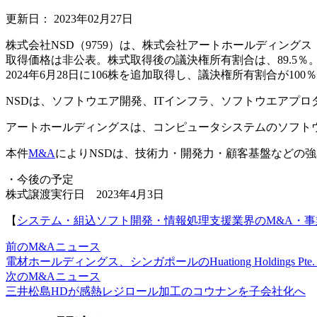
更新日：
2023年02月27日
株式会社NSD（9759）は、株式会社アートホールディン
取得価格は非公表。株式取得後の議決権所有割合は、89.5％
2024年6月28日に106株を追加取得し、議決権所有割合が10
NSDは、ソフトウエア開発、ITインフラ、ソフトウエアプ
アートホールディングスは、コンピュータシステムのソフト
本件
M&A
によりNSDは、技術力・開発力・顧客基盤などの
・今後の予定
株式譲渡実行日 2023年4月3日
【
システム・組込ソフト開発・情報処理支援業界のM&A・
前のM&Aニュース
電材ホールディングス、シンガポールのHuationg Holdings Pte.
次のM&Aニュース
三井松島HDが感熱レジロール加工のコウナンを子会社化へ