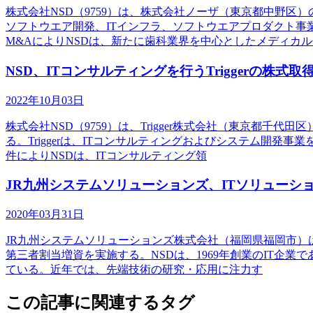
株式会社NSD（9759）は、株式会社ノーザ（東京都中野
ソフトウエア開発、ITインフラ、ソフトウエアプロダクト
M&AによりNSDは、新たに歯科業界を中心としたメディカ
NSD、ITコンサルティングを行うTriggerの株式
2022年10月03日
株式会社NSD（9759）は、Trigger株式会社（東京都
る。Triggerは、ITコンサルティングおよびシステム開
件によりNSDは、ITコンサルティング領
JR九州システムソリューションズ、ITソリューション
2020年03月31日
JR九州システムソリューションズ株式会社（福岡県福岡市）は
第三者割当増資を実施する。NSDは、1969年創業のIT企
ている。近年では、先端技術の研究・応用に注力す
この記事に関連するタグ