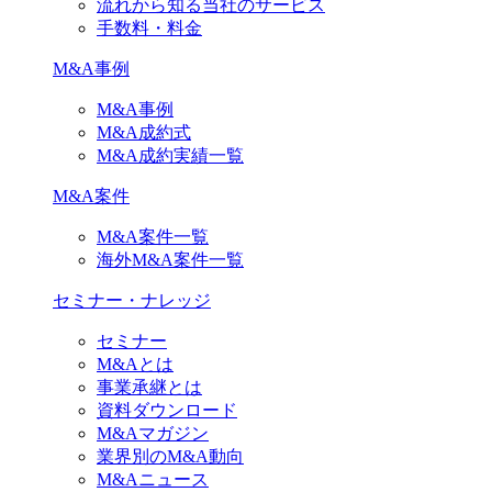
流れから知る当社のサービス
手数料・料金
M&A事例
M&A事例
M&A成約式
M&A成約実績一覧
M&A案件
M&A案件一覧
海外M&A案件一覧
セミナー・ナレッジ
セミナー
M&Aとは
事業承継とは
資料ダウンロード
M&Aマガジン
業界別のM&A動向
M&Aニュース