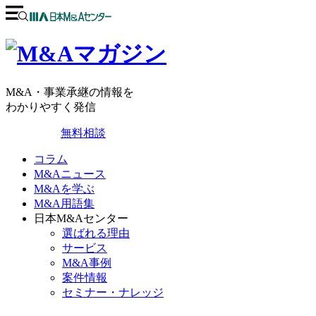
M&A・事業承継の情報を
わかりやすく発信
無料相談
コラム
M&Aニュース
M&Aを学ぶ
M&A用語集
日本M&Aセンター
選ばれる理由
サービス
M&A事例
案件情報
セミナー・ナレッジ