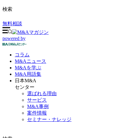
検索
無料相談
powered by
コラム
M&A
ニュース
M&Aを
学ぶ
M&A
用語集
日本M&A
センター
選ばれる理由
サービス
M&A事例
案件情報
セミナー・ナレッジ