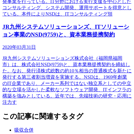
発事業を行っている。IT分野における実行支援を中心とした
コンサルティング、システム開発、運用サポートを得意とし
ている。本件によりNSDは、ITコンサルティング領
JR九州システムソリューションズ、ITソリューシ
ョン事業のNSD(9759)と、資本業務提携契約
2020年03月31日
JR九州システムソリューションズ株式会社（福岡県福岡
市）は、株式会社NSD(9759)と、資本業務提携契約を締結し
た。なお、発行済株式総数の約10％相当の普通株式を新たに
発行する第三者割当増資を実施する。NSDは、1969年創業
のIT企業であり、メーカー系列ではない独立系としての中立
的な立場を活かした柔軟なソフトウェア開発、ITインフラの
構築を強みとしている。近年では、先端技術の研究・応用に
注力す
この記事に関連するタグ
吸収合併