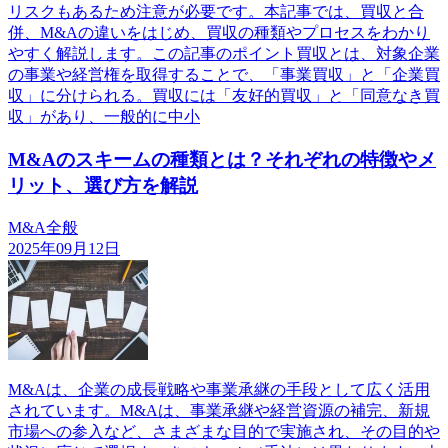
リスクもあるため注意が必要です。本記事では、買収と合
併、M&Aの違いをはじめ、買収の種類やプロセスをわかり
やすく解説します。この記事のポイント買収とは、対象企業
の事業や経営権を取得することで、「事業買収」と「企業買
収」に分けられる。買収には「友好的買収」と「同意なき買
収」があり、一般的に中小
M&Aのスキームの種類とは？それぞれの特徴やメ
リット、選び方を解説
M&A全般
2025年09月12日
M&Aは、企業の成長戦略や事業承継の手段として広く活用
されています。M&Aは、事業承継や経営資源の補完、新規
市場への参入など、さまざまな目的で実施され、その目的や