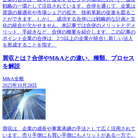
戦略の一環として注目されています。合併を通じて、企業は
資源の最適化や市場シェアの拡大、技術革新の促進を図るこ
とができます。しかし、成功する合併には戦略的な計画と文
化の統合が欠かせません。本記事では合併のメリットとデメ
リット、手続きなど、合併の概要を紹介します。この記事の
ポイント企業の合併は、2つ以上の企業が統合し新しい法人
を形成することを指す。
買収とは？合併やM&Aとの違い、種類、プロセス
を解説
M&A全般
2025年10月28日
買収は、企業の成長や事業承継の手法として広く活用されて
います。売り手側にも買い手側にもメリットがある一方で、