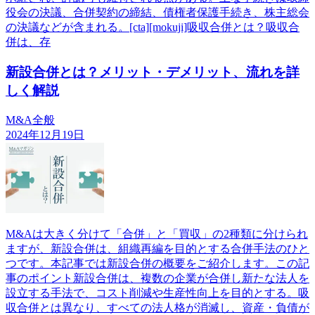
役会の決議、合併契約の締結、債権者保護手続き、株主総会
の決議などが含まれる。[cta][mokuji]吸収合併とは？吸収合
併は、存
新設合併とは？メリット・デメリット、流れを詳
しく解説
M&A全般
2024年12月19日
M&Aは大きく分けて「合併」と「買収」の2種類に分けられ
ますが、新設合併は、組織再編を目的とする合併手法のひと
つです。本記事では新設合併の概要をご紹介します。この記
事のポイント新設合併は、複数の企業が合併し新たな法人を
設立する手法で、コスト削減や生産性向上を目的とする。吸
収合併とは異なり、すべての法人格が消滅し、資産・負債が