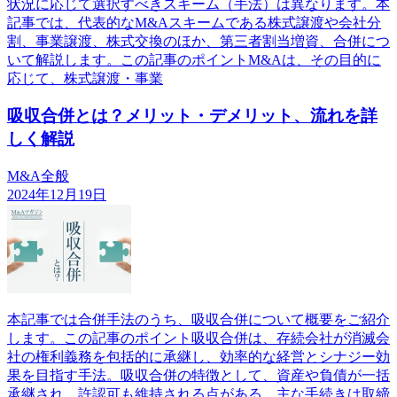
状況に応じて選択すべきスキーム（手法）は異なります。本
記事では、代表的なM&Aスキームである株式譲渡や会社分
割、事業譲渡、株式交換のほか、第三者割当増資、合併につ
いて解説します。この記事のポイントM&Aは、その目的に
応じて、株式譲渡・事業
吸収合併とは？メリット・デメリット、流れを詳
しく解説
M&A全般
2024年12月19日
本記事では合併手法のうち、吸収合併について概要をご紹介
します。この記事のポイント吸収合併は、存続会社が消滅会
社の権利義務を包括的に承継し、効率的な経営とシナジー効
果を目指す手法。吸収合併の特徴として、資産や負債が一括
承継され、許認可も維持される点がある。主な手続きは取締