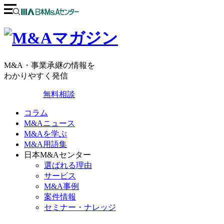
M&A・事業承継の情報を
わかりやすく発信
無料相談
コラム
M&Aニュース
M&Aを学ぶ
M&A用語集
日本M&Aセンター
選ばれる理由
サービス
M&A事例
案件情報
セミナー・ナレッジ