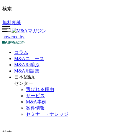
検索
無料相談
powered by
コラム
M&A
ニュース
M&Aを
学ぶ
M&A
用語集
日本M&A
センター
選ばれる理由
サービス
M&A事例
案件情報
セミナー・ナレッジ