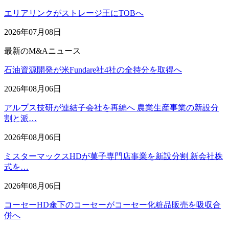
エリアリンクがストレージ王にTOBへ
2026年07月08日
最新のM&Aニュース
石油資源開発が米Fundare社4社の全持分を取得へ
2026年08月06日
アルプス技研が連結子会社を再編へ 農業生産事業の新設分
割と派…
2026年08月06日
ミスターマックスHDが菓子専門店事業を新設分割 新会社株
式を…
2026年08月06日
コーセーHD傘下のコーセーがコーセー化粧品販売を吸収合
併へ