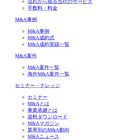
流れから知る当社のサービス
手数料・料金
M&A事例
M&A事例
M&A成約式
M&A成約実績一覧
M&A案件
M&A案件一覧
海外M&A案件一覧
セミナー・ナレッジ
セミナー
M&Aとは
事業承継とは
資料ダウンロード
M&Aマガジン
業界別のM&A動向
M&Aニュース