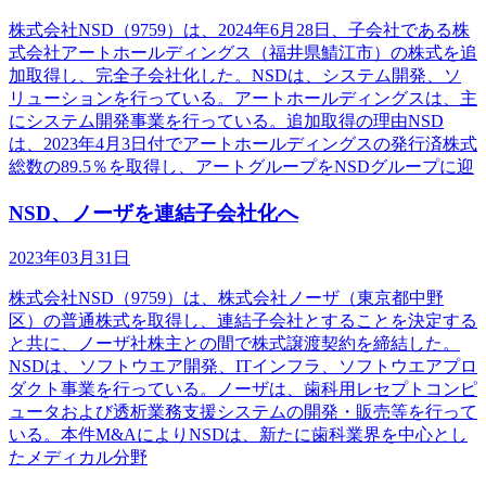
株式会社NSD（9759）は、2024年6月28日、子会社である株
式会社アートホールディングス（福井県鯖江市）の株式を追
加取得し、完全子会社化した。NSDは、システム開発、ソ
リューションを行っている。アートホールディングスは、主
にシステム開発事業を行っている。追加取得の理由NSD
は、2023年4月3日付でアートホールディングスの発行済株式
総数の89.5％を取得し、アートグループをNSDグループに迎
NSD、ノーザを連結子会社化へ
2023年03月31日
株式会社NSD（9759）は、株式会社ノーザ（東京都中野
区）の普通株式を取得し、連結子会社とすることを決定する
と共に、ノーザ社株主との間で株式譲渡契約を締結した。
NSDは、ソフトウエア開発、ITインフラ、ソフトウエアプロ
ダクト事業を行っている。ノーザは、歯科用レセプトコンピ
ュータおよび透析業務支援システムの開発・販売等を行って
いる。本件M&AによりNSDは、新たに歯科業界を中心とし
たメディカル分野