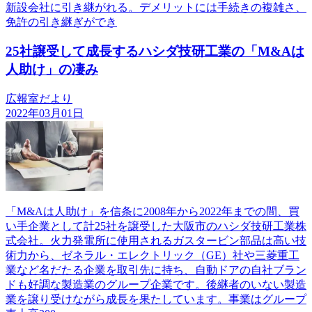
新設会社に引き継がれる。デメリットには手続きの複雑さ、
免許の引き継ぎができ
25社譲受して成長するハシダ技研工業の「M&Aは
人助け」の凄み
広報室だより
2022年03月01日
「M&Aは人助け」を信条に2008年から2022年までの間、買
い手企業として計25社を譲受した大阪市のハシダ技研工業株
式会社。火力発電所に使用されるガスタービン部品は高い技
術力から、ゼネラル・エレクトリック（GE）社や三菱重工
業など名だたる企業を取引先に持ち、自動ドアの自社ブラン
ドも好調な製造業のグループ企業です。後継者のいない製造
業を譲り受けながら成長を果たしています。事業はグループ