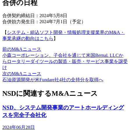
合併の日程
合併契約締結日：2024年5月8日
合併効力発生日：2024年7月1日（予定）
【
システム・組込ソフト開発・情報処理支援業界のM&A・
事業承継の動向はこちら
】
前のM&Aニュース
小森コーポレーション、子会社を通じて米国Bernal. LLCか
らロータリーダイツールの製造・販売・サービス事業を譲受
け
次のM&Aニュース
石油資源開発が米Fundare社4社の全持分を取得へ
NSDに関連するM&Aニュース
NSD、システム開発事業のアートホールディング
スを完全子会社化
2024年06月28日