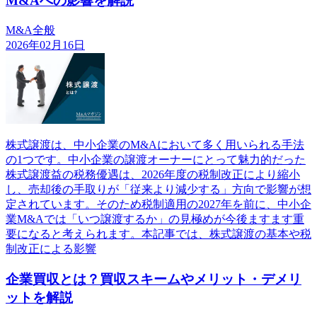
M&Aへの影響を解説
M&A全般
2026年02月16日
株式譲渡は、中小企業のM&Aにおいて多く用いられる手法
の1つです。中小企業の譲渡オーナーにとって魅力的だった
株式譲渡益の税務優遇は、2026年度の税制改正により縮小
し、売却後の手取りが「従来より減少する」方向で影響が想
定されています。そのため税制適用の2027年を前に、中小企
業M&Aでは「いつ譲渡するか」の見極めが今後ますます重
要になると考えられます。本記事では、株式譲渡の基本や税
制改正による影響
企業買収とは？買収スキームやメリット・デメリ
ットを解説