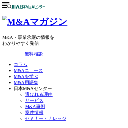
M&A・事業承継の情報を
わかりやすく発信
無料相談
コラム
M&Aニュース
M&Aを学ぶ
M&A用語集
日本M&Aセンター
選ばれる理由
サービス
M&A事例
案件情報
セミナー・ナレッジ