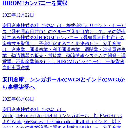
HIROMIカンパニーを買収
2023年12月22日
安田倉庫株式会社（9324）は、株式会社オリエント・サービ
ス（愛知県春日井市）のグループ化を目的として、その親会
社である株式会社HIROMIカンパニー（愛知県春日井市）の
全株式を取得し、子会社化することを決議した。安田倉庫
は、倉庫業、運送事業・利用運送事業、通関業・港湾運送事
業、物流機器の販売・賃貸業、物流情報システムの開発・運
営業、不動産業等を行う。HIROMIカンパニーは、一般貨物
自動車運送業
安田倉庫、シンガポールのWGSとインドのWGIか
ら事業譲受へ
2023年06月08日
安田倉庫株式会社（9324）は、
WorldgateExpressLinesPteLtd（シンガポール、以下WGS）お
よびWorldgateExpressLinesInternationalPvtLtd（インド、以下
WGI）からの事業譲受に関する契約を締結した。安田倉庫