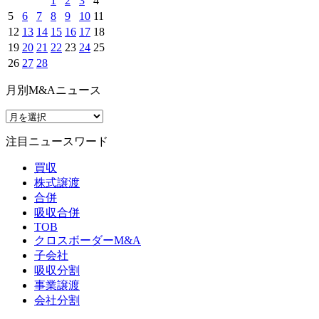
1
2
3
4
5
6
7
8
9
10
11
12
13
14
15
16
17
18
19
20
21
22
23
24
25
26
27
28
月別M&Aニュース
注目ニュースワード
買収
株式譲渡
合併
吸収合併
TOB
クロスボーダーM&A
子会社
吸収分割
事業譲渡
会社分割