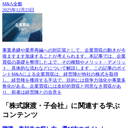
M&A全般
2025年12月23日
事業承継や業界再編への対応策として、企業買収の動きが今
後ますます加速することが考えられます。本記事では、企業
買収の基礎を整理した上で、その種類やメリット・デメリッ
ト、具体的な流れなどについて解説します。この記事のポイ
ントM&Aによる企業買収は、経営陣が他社の株式を取得
し、経営権を獲得する手法で、目的には競争力強化や事業多
角化がある。企業買収には友好的買収と同意なき買収があ
り、前者は経営陣との合意を
「株式譲渡・子会社」に関連する学ぶ
コンテンツ