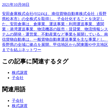
2021年10月08日
安田倉庫株式会社(9324)は、南信貨物自動車株式会社（長野
県松本市）の全株式を取得し、子会社化することを決定し
た。安田倉庫は、倉庫業、運送事業・利用運送事業、通関
業・港湾運送事業、物流機器の販売・賃貸業、物流情報シス
テムの開発・運営業、不動産業など事業を展開している。南
信貨物自動車は、一般貨物自動車運送事業を主な事業とし、
長野県の全域に拠点を展開。甲信地区から関東圏や中京地区
までを結ぶネットワー
この記事に関連するタグ
株式譲渡
子会社
関連用語
子会社
株式譲渡