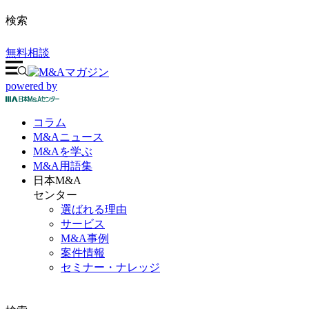
検索
無料相談
powered by
コラム
M&A
ニュース
M&Aを
学ぶ
M&A
用語集
日本M&A
センター
選ばれる理由
サービス
M&A事例
案件情報
セミナー・ナレッジ