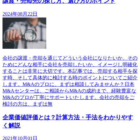
譲渡・売却先の探し方、選び方のポイント
2024年08月22日
会社の譲渡・売却を通じてどういう会社になりたいか、その
ためにどんな相手に会社を売却したいか、イメージし明確化
することは非常に大切です。本記事では、売却する相手を探
す時、そして具体的に検討する時のポイントについてご紹介
します。M&Aのプロに、まずは相談してみませんか？日本
M&Aセンターは、ご相談からM&Aの成約まで、経験豊富な
M&Aのプロが丁寧にサポートいたします。会社の売却をご
検討の方は、まずは無
企業価値評価とは？計算方法・手法をわかりやす
く解説
2021年10月01日