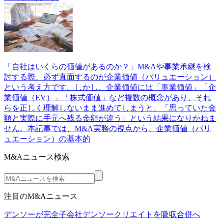
「自社はいくらの価値があるのか？」M&Aや事業承継を検
討する際、必ず直面するのが企業価値（バリュエーション）
という考え方です。しかし、企業価値には「事業価値」「企
業価値（EV）」「株式価値」など複数の概念があり、それ
らを正しく理解しないまま進めてしまうと、「思っていた金
額と実際に手元へ残る金額が違う」という結果になりかねま
せん。本記事では、M&A実務の視点から、企業価値（バリ
ュエーション）の基本的
M&Aニュース検索
注目のM&Aニュース
デンソーが完全子会社デンソークリエイトを吸収合併へ