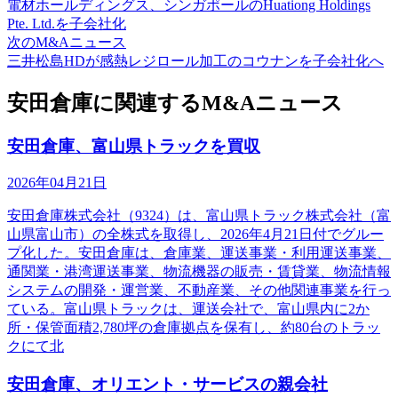
電材ホールディングス、シンガポールのHuationg Holdings
Pte. Ltd.を子会社化
次のM&Aニュース
三井松島HDが感熱レジロール加工のコウナンを子会社化へ
安田倉庫に関連するM&Aニュース
安田倉庫、富山県トラックを買収
2026年04月21日
安田倉庫株式会社（9324）は、富山県トラック株式会社（富
山県富山市）の全株式を取得し、2026年4月21日付でグルー
プ化した。安田倉庫は、倉庫業、運送事業・利用運送事業、
通関業・港湾運送事業、物流機器の販売・賃貸業、物流情報
システムの開発・運営業、不動産業、その他関連事業を行っ
ている。富山県トラックは、運送会社で、富山県内に2か
所・保管面積2,780坪の倉庫拠点を保有し、約80台のトラッ
クにて北
安田倉庫、オリエント・サービスの親会社