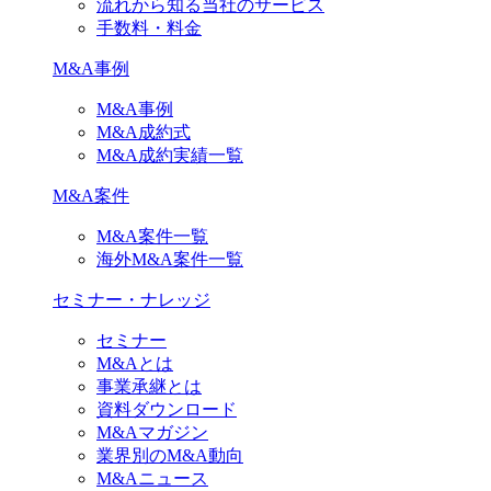
流れから知る当社のサービス
手数料・料金
M&A事例
M&A事例
M&A成約式
M&A成約実績一覧
M&A案件
M&A案件一覧
海外M&A案件一覧
セミナー・ナレッジ
セミナー
M&Aとは
事業承継とは
資料ダウンロード
M&Aマガジン
業界別のM&A動向
M&Aニュース