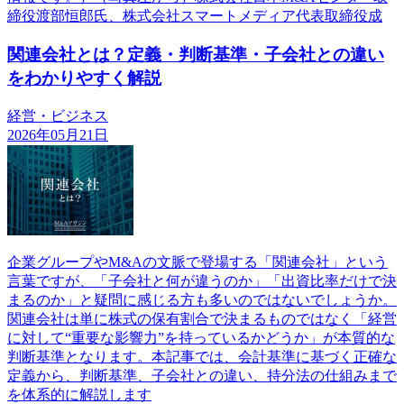
締役渡部恒郎氏、株式会社スマートメディア代表取締役成
関連会社とは？定義・判断基準・子会社との違い
をわかりやすく解説
経営・ビジネス
2026年05月21日
企業グループやM&Aの文脈で登場する「関連会社」という
言葉ですが、「子会社と何が違うのか」「出資比率だけで決
まるのか」と疑問に感じる方も多いのではないでしょうか。
関連会社は単に株式の保有割合で決まるものではなく「経営
に対して“重要な影響力”を持っているかどうか」が本質的な
判断基準となります。本記事では、会計基準に基づく正確な
定義から、判断基準、子会社との違い、持分法の仕組みまで
を体系的に解説します