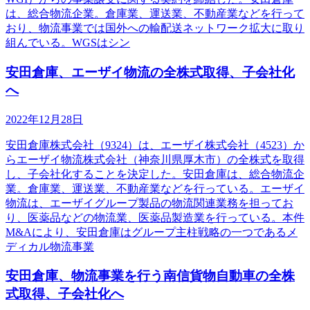
は、総合物流企業。倉庫業、運送業、不動産業などを行って
おり、物流事業では国外への輸配送ネットワーク拡大に取り
組んでいる。WGSはシン
安田倉庫、エーザイ物流の全株式取得、子会社化
へ
2022年12月28日
安田倉庫株式会社（9324）は、エーザイ株式会社（4523）か
らエーザイ物流株式会社（神奈川県厚木市）の全株式を取得
し、子会社化することを決定した。安田倉庫は、総合物流企
業。倉庫業、運送業、不動産業などを行っている。エーザイ
物流は、エーザイグループ製品の物流関連業務を担ってお
り、医薬品などの物流業、医薬品製造業を行っている。本件
M&Aにより、安田倉庫はグループ主柱戦略の一つであるメ
ディカル物流事業
安田倉庫、物流事業を行う南信貨物自動車の全株
式取得、子会社化へ