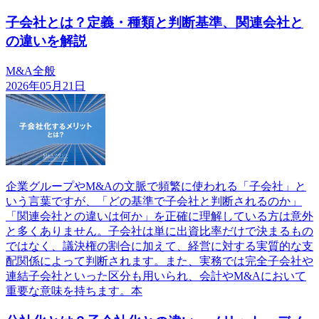
子会社とは？定義・種類と判断基準、関連会社と
の違いを解説
M&A全般
2026年05月21日
企業グループやM&Aの文脈で頻繁に使われる「子会社」と
いう言葉ですが、「どの基準で子会社と判断されるのか」
「関連会社との違いは何か」を正確に理解している方は意外
と多くありません。子会社は単に出資比率だけで決まるもの
ではなく、議決権の割合に加えて、経営に対する実質的な支
配関係によって判断されます。また、実務では完全子会社や
連結子会社といった区分も用いられ、会計やM&Aにおいて
重要な意味を持ちます。本